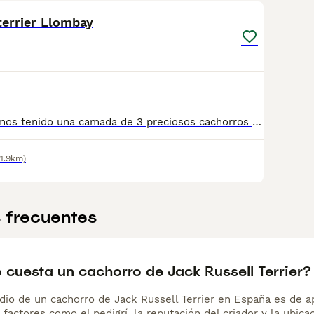
terrier Llombay
actualmente hemos tenido una camada de 3 preciosos cachorros pelo broken 2 hembras y 1 macho disponible LOLO, LOLA Y LULA
41.9km)
 frecuentes
 cuesta un cachorro de Jack Russell Terrier?
dio de un cachorro de Jack Russell Terrier en España es de
 factores como el pedigrí, la reputación del criador y la ubicac