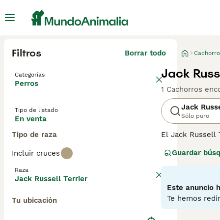
Filtros
Borrar todo
Cachorro
Jack Russ
Categorías
Perros
1 Cachorros enc
Jack Russe
Tipo de listado
Sólo puro
En venta
Tipo de raza
El Jack Russell 
una buena razón
Guardar bús
Incluir cruces
tanta energía, n
Raza
Lee nuestra
pág
Jack Russell Terrier
Este anuncio h
Te hemos redir
Tu ubicación