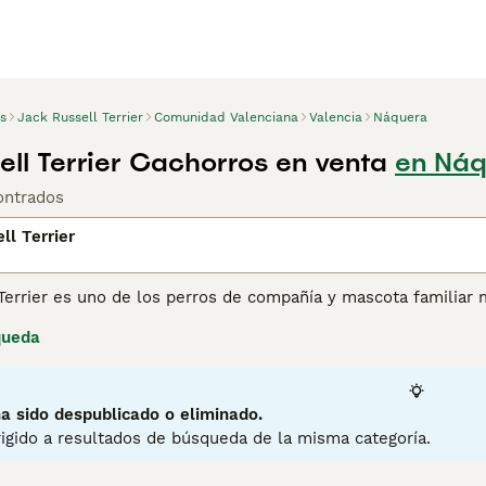
s
Jack Russell Terrier
Comunidad Valenciana
Valencia
Náquera
ell Terrier Cachorros en venta
en Náq
ontrados
ll Terrier
Terrier es uno de los perros de compañía y mascota familiar
. Son perros audaces, felices y enérgicos que se sienten có
queda
ecesitan la cantidad adecuada de ejercicio y estimulación me
ina de consejos de compra de Jack Russell Terrier
para obtene
a sido despublicado o eliminado.
igido a resultados de búsqueda de la misma categoría.
2