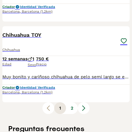
Criador
Identidad Verificada
Barcelona
,
Barcelona
(1.2km)
8
Chihuahua TOY
Chihuahua
12 semanas
1
750 €
Edad
Precio
Sexo
Muy bonito y cariñoso chihuahua de pelo semi largo se entrega vacunados desparasitados y cartilla sanitaria precio real escríbenos al WhatsApp 617885222
Criador
Identidad Verificada
Barcelona
,
Barcelona
(1.2km)
1
2
Preguntas frecuentes