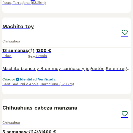
Reus
,
Tarragona
(93.2km)
1
1
Machito toy
Chihuahua
13 semanas
1
1300 €
Edad
Precio
Sexo
Machito blanco y Blue muy cariñoso y juguetón,Se entrega desparasitado vacunado y chip.Para más información escribir o llamar al 682908382
Criador
Identidad Verificada
Sant Sadurní d'Anoia
,
Barcelona
(32.7km)
2
1
Chihuahuas cabeza manzana
Chihuahua
5 semanas
2
3
1400 €