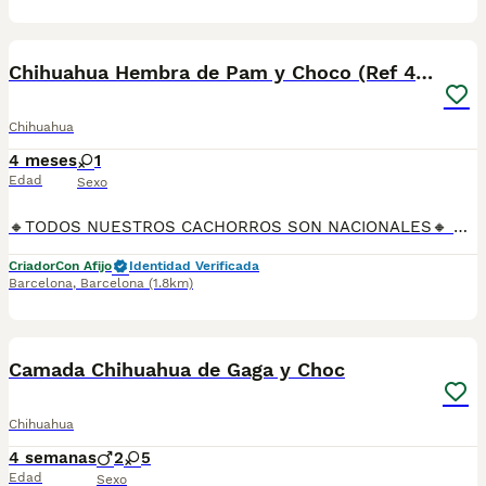
9
Chihuahua Hembra de Pam y Choco (Ref 4143)
Chihuahua
4 meses
1
Edad
Sexo
🔸TODOS NUESTROS CACHORROS SON NACIONALES🔸 Se entregan con sus vacunas, desparasitaciones internas y externas, microchip y su registro, cartilla sanitaria, contrato de garantías, toda su documentación legal y factura. ✅ Somos un criadero familiar autorizado y certificado por la Generalitat de Catalunya bajo el número de Núcleo Zoológico G25/00314. 💙 Con más de 30 años promoviendo la cría responsable. PARA MÁS INFORMACIÓN: ☎️ TIENDA 933095977 📱 CRIADERO 685878504 📱 WHATSAPP 674320847 🐶 Puedes conocer a los cachorros en persona (cita previa) 💻 Fotos y vídeos www.aquanatura.es 🚙 Hacemos envíos 💰 Financiamos 📌 Calle Roger de Flor 45, muy cerca del Arc de Triomf de Barcelona, de Lunes a Sábados.
Criador
Con Afijo
Identidad Verificada
Barcelona
,
Barcelona
(1.8km)
6
Camada Chihuahua de Gaga y Choc
Chihuahua
4 semanas
2
5
Edad
Sexo