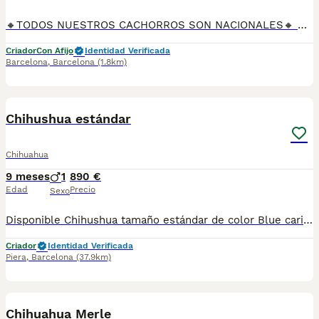
🔸TODOS NUESTROS CACHORROS SON NACIONALES🔸 Se entregan con sus vacunas, desparasitaciones internas y externas, microchip y su registro, cartilla sanitaria, contrato de garantías, toda su documentación legal y factura. ✅ Somos un criadero familiar autorizado y certificado por la Generalitat de Catalunya bajo el número de Núcleo Zoológico G25/00314. 💙 Con más de 30 años promoviendo la cría responsable. PARA MÁS INFORMACIÓN: ☎️ TIENDA 933095977 📱 CRIADERO 685878504 📱 WHATSAPP 674320847 🐶 Puedes conocer a los cachorros en persona (cita previa) 💻 Fotos y vídeos www.aquanatura.es 🚙 Hacemos envíos 💰 Financiamos 📌 Calle Roger de Flor 45, muy cerca del Arc de Triomf de Barcelona, de Lunes a Sábados.
Criador
Con Afijo
Identidad Verificada
Barcelona
,
Barcelona
(1.8km)
3
1
Chihushua estándar
Chihuahua
9 meses
1
890 €
Edad
Precio
Sexo
Disponible Chihushua tamaño estándar de color Blue cariñoso y jugueton. Somos una empresa muy comprometida con el bienestar animal y la cria responsable por ello todos nuestros cachorros son nacidos y criados en nuestro propio Centro , asegurando así un correcto desarrollo y una magnífica socialización, consiguiendo en cada ejemplar un carácter juguetón y extrovertido . Se entregan con el carnet de primeras vacunas con el plan correspondiente a su edad , desparasitados y microchip implantado dado de alta en el registro de Anicom a nombre del nuevo propietario . Facilitamos junto al cachorro contrato de compra con garantías víricas de 15 días y congénitas de 1 año . Contamos con un gran equipo de profesionales entre los que se encuentran educadores, veterinarios y varios auxiliares, cumpliendo así con controles sanitarios diarios . Hacemos envíos a toda España con empresa de transporte privada preocupada por el bienestar y ofreciendo las atenciones necesarias a nuestros bebés . Si estás interesado en alguno de nuestros ejemplares solicita información al 722269698 . También atendemos vía WhatsApp . PRECIO REAL ( incluye el IVA) . Núcleo zoológico B2501315
Criador
Identidad Verificada
Piera
,
Barcelona
(37.9km)
5
Chihuahua Merle