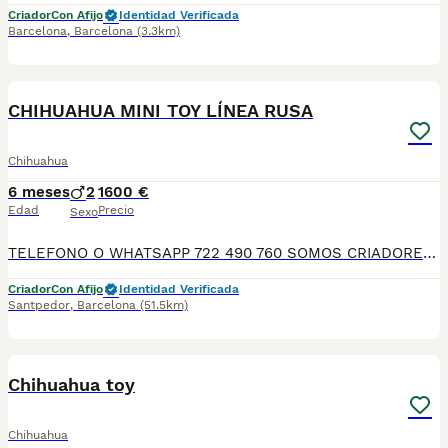
Criador
Con Afijo
Identidad Verificada
Barcelona
,
Barcelona
(3.3km)
6
CHIHUAHUA MINI TOY LÍNEA RUSA
Chihuahua
6 meses
2
1600 €
Edad
Precio
Sexo
TELEFONO O WHATSAPP 722 490 760 SOMOS CRIADORES DIRECTOS SIN INTERMEDIARIOS! MAS DE 20 AÑOS EN EL SECTOR NOS AVALAN, VALORANDO NO SOLO LA CRIA RESPONSABLE SI NO TAMBIEN LA SELECCIÓN PARA MEJORAR LA RAZA DURANTE TODOS ESTOS AÑOS. NUESTROS CACHORROS SE ENTREGAN PREVIAMENTE REVISADOS POR UN VETERINARIO PROFESIONAL Y BAJO LOS MAS ESTRICTOS CONTROLES DE SALUD, HACEMOS HINCAPIÉ EN SU SOCIABILIZACIÓN PARA SU CORRECTO DESARROLLO NEUROLOGICO! Y OS ASESORAMOS ANTES DURANTE Y DESPUES DE LA ENTREGA PARA QUE TODO SEA LO MAS AFABLE Y FACIL POSIBLE DURANTE LA ADAPTACION! NUESTROS BEBE SE ENTREGAN A PARTIR DE LOS DOS MESES CON SUS VACUNAS AL DIA, DESPARASITADOS Y CON GARANTIAS DE SALUD, MICROCHIP Y CARTILLA DE VACUNACION! SI BUSCAS UN COMPAÑERO SANO Y EQUILIBRADO ESTE ES EL LUGAR, TE ASESORAREMOS DURANTE TODO EL PROCESO NO DUDES EN CONSULTAR POR NUESTROS PEQUES AL 722 490 760
Criador
Con Afijo
Identidad Verificada
Santpedor
,
Barcelona
(51.5km)
1
Chihuahua toy
Chihuahua