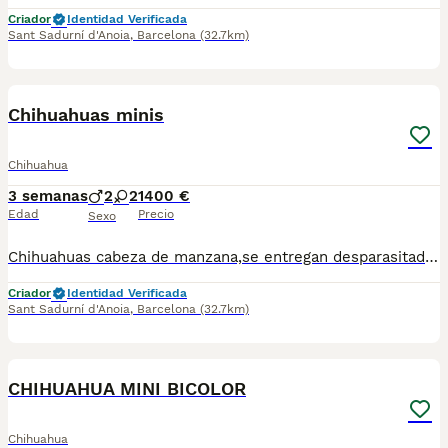
Criador
Identidad Verificada
Sant Sadurní d'Anoia
,
Barcelona
(32.7km)
2
Chihuahuas minis
Chihuahua
3 semanas
2
2
1400 €
Edad
Precio
Sexo
Chihuahuas cabeza de manzana,se entregan desparasitados y vacunados para más información llamar o escribir al 682908382
Criador
Identidad Verificada
Sant Sadurní d'Anoia
,
Barcelona
(32.7km)
3
CHIHUAHUA MINI BICOLOR
Chihuahua