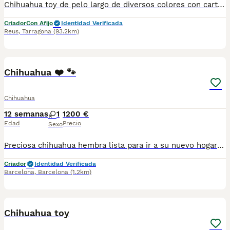
Chihuahua toy de pelo largo de diversos colores con cartilla sanitaria vacuna chip desparasitación con garantía víricas y congenitas
Criador
Con Afijo
Identidad Verificada
Reus
,
Tarragona
(93.2km)
7
1
Chihuahua ❤️ 🐾
Chihuahua
12 semanas
1
1200 €
Edad
Precio
Sexo
Preciosa chihuahua hembra lista para ir a su nuevo hogar llena de energía muy alegre y cariñosa.Se entrega con su cartilla de vacunacion y desparacion correspondiente a su edad. Todos nuestros cachorros estan criados en ambiente familiar con mucho amor y mucha dedicación.
Criador
Identidad Verificada
Barcelona
,
Barcelona
(1.2km)
1
1
Chihuahua toy