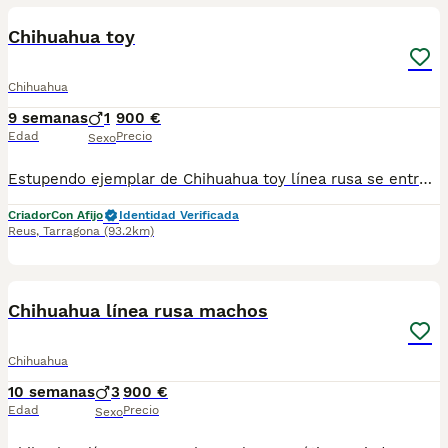
Chihuahua toy
Chihuahua
9 semanas
1
900 €
Edad
Precio
Sexo
Estupendo ejemplar de Chihuahua toy línea rusa se entregan con sus vacunas correspondientes a su edad desparasitado su cartilla y microchip incorporado listo para su entrega.
Criador
Con Afijo
Identidad Verificada
Reus
,
Tarragona
(93.2km)
7
2
Chihuahua línea rusa machos
Chihuahua
10 semanas
3
900 €
Edad
Precio
Sexo