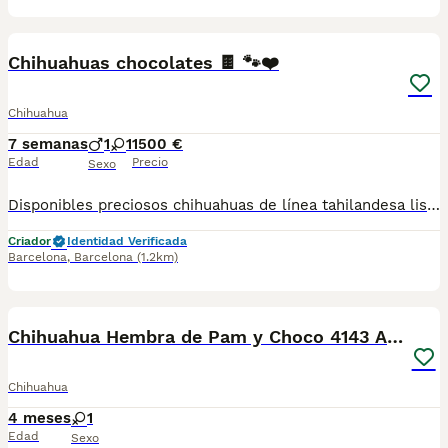
5
Chihuahuas chocolates 🍫 🐾❤️
Chihuahua
7 semanas
1
1
1500 €
Edad
Precio
Sexo
Disponibles preciosos chihuahuas de línea tahilandesa listos para ir a su nuevo hogar llenos de energía y cariño para dar.Se entregan con cartilla de vacunacion y desparacion correspondiente a su edad. Todos nuestros cachorros estan criados en ambiente familiar con mucho amor y mucha dedicación.
Criador
Identidad Verificada
Barcelona
,
Barcelona
(1.2km)
5
Chihuahua Hembra de Pam y Choco 4143 AQUANATURA
Chihuahua
4 meses
1
Edad
Sexo