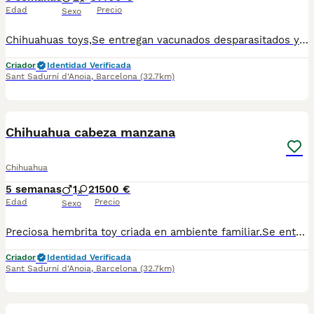
Edad
Precio
Sexo
Chihuahuas toys,Se entregan vacunados desparasitados y chip.Para más información escribir o llamar al 682908382
Criador
Identidad Verificada
Sant Sadurní d'Anoia
,
Barcelona
(32.7km)
3
Chihuahua cabeza manzana
Chihuahua
5 semanas
1
2
1500 €
Edad
Precio
Sexo
Preciosa hembrita toy criada en ambiente familiar.Se entrega vacunada desparasitada y con chip.Para más información llamar o escribir al 682908382
Criador
Identidad Verificada
Sant Sadurní d'Anoia
,
Barcelona
(32.7km)
4