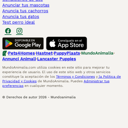
Anunciar tus mascotas
Anuncia tus cachorros
Anuncia tus gatos
Test perro ideal
Pets4Homes
Hastnet
PuppyPlaats
MundoAnimalia
Annunci Animali
Lancaster Puppies
MundoAnimalia.com utiliza cookies en este sitio para mejorar tu
experiencia de usuario. El uso de este sitio web y otros servicios
constituye la aceptación de los
Términos y Condiciones
y
la Política de
Privacidad y Cookies
de MundoAnimalia. Puedes
Administrar tus
preferencias
en cualquier momento.
© Derechos de autor
2026
-
Mundoanimalia