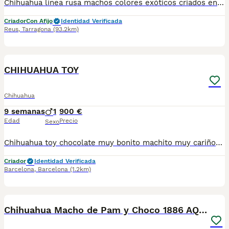
Chihuahua línea rusa machos colores exóticos criados en ambiente familiar con cartilla sanitaria vacuna chip desparasitación con garantía víricas y congenitas
Criador
Con Afijo
Identidad Verificada
Reus
,
Tarragona
(93.2km)
11
2
CHIHUAHUA TOY
Chihuahua
9 semanas
1
900 €
Edad
Precio
Sexo
Chihuahua toy chocolate muy bonito machito muy cariñoso y sociable se entrega vacunados desparasitados y cartilla sanitaria precio real escríbenos al WhatsApp 617885222
Criador
Identidad Verificada
Barcelona
,
Barcelona
(1.2km)
7
Chihuahua Macho de Pam y Choco 1886 AQUANATURA