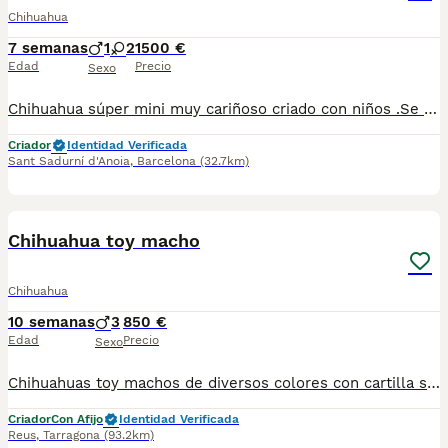
Chihuahua
7 semanas
1
2
1500 €
Edad
Precio
Sexo
Chihuahua súper mini muy cariñoso criado con niños .Se entrega vacunado y desparasitado para más información escribir o llamar al 682908382
Criador
Identidad Verificada
Sant Sadurní d'Anoia
,
Barcelona
(32.7km)
1
Chihuahua toy macho
Chihuahua
10 semanas
3
850 €
Edad
Precio
Sexo
Chihuahuas toy machos de diversos colores con cartilla sanitaria vacuna chip desparasitación con garantía víricas y congenitas
Criador
Con Afijo
Identidad Verificada
Reus
,
Tarragona
(93.2km)