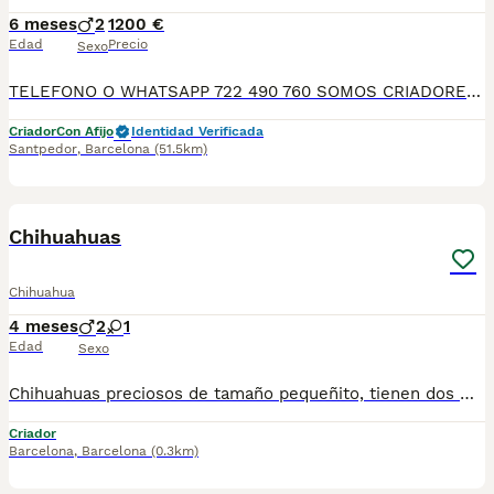
6 meses
2
1200 €
Edad
Precio
Sexo
TELEFONO O WHATSAPP 722 490 760 SOMOS CRIADORES DIRECTOS SIN INTERMEDIARIOS! MAS DE 20 AÑOS EN EL SECTOR NOS AVALAN, VALORANDO NO SOLO LA CRIA RESPONSABLE SI NO TAMBIEN LA SELECCIÓN PARA MEJORAR LA RAZA DURANTE TODOS ESTOS AÑOS. NUESTROS CACHORROS SE ENTREGAN PREVIAMENTE REVISADOS POR UN VETERINARIO PROFESIONAL Y BAJO LOS MAS ESTRICTOS CONTROLES DE SALUD, HACEMOS HINCAPIÉ EN SU SOCIABILIZACIÓN PARA SU CORRECTO DESARROLLO NEUROLOGICO! Y OS ASESORAMOS ANTES DURANTE Y DESPUES DE LA ENTREGA PARA QUE TODO SEA LO MAS AFABLE Y FACIL POSIBLE DURANTE LA ADAPTACION! NUESTROS BEBE SE ENTREGAN A PARTIR DE LOS DOS MESES CON SUS VACUNAS AL DIA, DESPARASITADOS Y CON GARANTIAS DE SALUD, MICROCHIP Y CARTILLA DE VACUNACION! SI BUSCAS UN COMPAÑERO SANO Y EQUILIBRADO ESTE ES EL LUGAR, TE ASESORAREMOS DURANTE TODO EL PROCESO NO DUDES EN CONSULTAR POR NUESTROS PEQUES AL 722 490 760
Criador
Con Afijo
Identidad Verificada
Santpedor
,
Barcelona
(51.5km)
6
Chihuahuas
Chihuahua
4 meses
2
1
Edad
Sexo
Chihuahuas preciosos de tamaño pequeñito, tienen dos meses de edad, varios colores disponibles a elegir, se entregan en las mejores condiciones, muy bien cuidados, revisados por nuestro veterinario, vacunados, desparasitados, con cartilla veterinaria, microchip y garantía sanitaria por escrito vírica y genética, se pueden venir a ver sin compromiso cualquier día de la semana. Núcleo Zoológico: T-2500116
Criador
Barcelona
,
Barcelona
(0.3km)
3