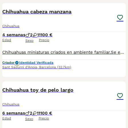
Chihuahua cabeza manzana
Chihuahua
4 semanas
2
1
1100 €
Edad
Precio
Sexo
Chihuahuas miniaturas criados en ambiente familiar.Se entregan desparasitados vacunados,Para más información escribir o llamar al 682908382
Criador
Identidad Verificada
Sant Sadurní d'Anoia
,
Barcelona
(32.7km)
6
Chihuahua toy de pelo largo
Chihuahua
6 semanas
2
1
1100 €
Edad
Precio
Sexo