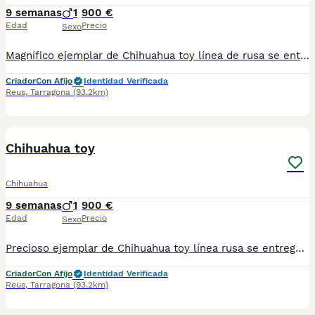
9 semanas
1
900 €
Edad
Precio
Sexo
Magnífico ejemplar de Chihuahua toy línea de rusa se entregan con sus vacuna correspondiente a su edad desparasitado cartilla y microchip listo para entregar.
Criador
Con Afijo
Identidad Verificada
Reus
,
Tarragona
(93.2km)
2
Chihuahua toy
Chihuahua
9 semanas
1
900 €
Edad
Precio
Sexo
Precioso ejemplar de Chihuahua toy línea rusa se entrega con sus vacunas correspondientes a su edades para citado cartilla y microchip incorporado listo para su entrega.
Criador
Con Afijo
Identidad Verificada
Reus
,
Tarragona
(93.2km)
2