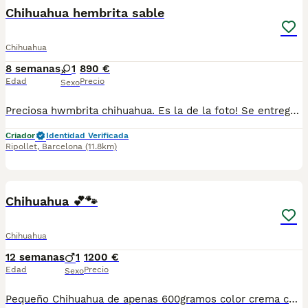
Chihuahua hembrita sable
Chihuahua
8 semanas
1
890 €
Edad
Precio
Sexo
Preciosa hwmbrita chihuahua. Es la de la foto! Se entregara con vacunas y chip. Para mas información atiendo WhatsApp y telef 630714585
Criador
Identidad Verificada
Ripollet
,
Barcelona
(11.8km)
3
1
Chihuahua 💕🐾
Chihuahua
12 semanas
1
1200 €
Edad
Precio
Sexo
Pequeño Chihuahua de apenas 600gramos color crema con ojos verdes un pequeño y precioso ejemplar listo para ir a su nuevo hogar.Se entrega con su cartilla de vacunacion y desparacion correspondiente a su edad. Todos nuestros cachorros estan criados en ambiente familiar con mucho amor y mucha dedicación.