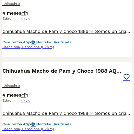
Chihuahua
4 meses
1
Edad
Sexo
Chihuahua Macho de Pam y Choco 1886 ✅ Somos un criadero autorizado y certificado por la Generalitat de Catalunya bajo el número de Núcleo Zoológico G25/00314. PARA MÁS INFORMACIÓN: ☎️ 933095977 📱 685878504 / 674320847 🐶 Programa una visita para conocerlos 💻 Más fotos y vídeos en nuestra web www.aquanatura.es 🚙 Hacemos envíos 📌 Calle Roger de Flor 45, muy cerca del Arc de Triomf de Barcelona, de Lunes a Sábados. Se entregan con sus vacunas, desparasitados interna y externamente, con microchip y su registro, cartilla sanitaria y contrato de garantías, documentación legal y factura. AQUANATURA
Criador
Con Afijo
Identidad Verificada
Barcelona
,
Barcelona
(0.3km)
7
Chihuahua Macho de Pam y Choco 1988 AQUANATURA
Chihuahua
4 meses
1
Edad
Sexo
Chihuahua Macho de Pam y Choco 1988 ✅ Somos un criadero autorizado y certificado por la Generalitat de Catalunya bajo el número de Núcleo Zoológico G25/00314. PARA MÁS INFORMACIÓN: ☎️ 933095977 📱 685878504 / 674320847 🐶 Programa una visita para conocerlos 💻 Más fotos y vídeos en nuestra web www.aquanatura.es 🚙 Hacemos envíos 📌 Calle Roger de Flor 45, muy cerca del Arc de Triomf de Barcelona, de Lunes a Sábados. Se entregan con sus vacunas, desparasitados interna y externamente, con microchip y su registro, cartilla sanitaria y contrato de garantías, documentación legal y factura. AQUANATURA
Criador
Con Afijo
Identidad Verificada
Barcelona
,
Barcelona
(0.3km)