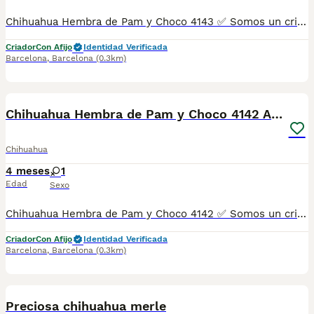
Chihuahua Hembra de Pam y Choco 4143 ✅ Somos un criadero autorizado y certificado por la Generalitat de Catalunya bajo el número de Núcleo Zoológico G25/00314. PARA MÁS INFORMACIÓN: ☎️ 933095977 📱 685878504 / 674320847 🐶 Programa una visita para conocerlos 💻 Más fotos y vídeos en nuestra web www.aquanatura.es 🚙 Hacemos envíos 📌 Calle Roger de Flor 45, muy cerca del Arc de Triomf de Barcelona, de Lunes a Sábados. Se entregan con sus vacunas, desparasitados interna y externamente, con microchip y su registro, cartilla sanitaria y contrato de garantías, documentación legal y factura. AQUANATURA
Criador
Con Afijo
Identidad Verificada
Barcelona
,
Barcelona
(0.3km)
6
Chihuahua Hembra de Pam y Choco 4142 AQUANATURA
Chihuahua
4 meses
1
Edad
Sexo
Chihuahua Hembra de Pam y Choco 4142 ✅ Somos un criadero autorizado y certificado por la Generalitat de Catalunya bajo el número de Núcleo Zoológico G25/00314. PARA MÁS INFORMACIÓN: ☎️ 933095977 📱 685878504 / 674320847 🐶 Programa una visita para conocerlos 💻 Más fotos y vídeos en nuestra web www.aquanatura.es 🚙 Hacemos envíos 📌 Calle Roger de Flor 45, muy cerca del Arc de Triomf de Barcelona, de Lunes a Sábados. Se entregan con sus vacunas, desparasitados interna y externamente, con microchip y su registro, cartilla sanitaria y contrato de garantías, documentación legal y factura. AQUANATURA
Criador
Con Afijo
Identidad Verificada
Barcelona
,
Barcelona
(0.3km)
1
1
Preciosa chihuahua merle