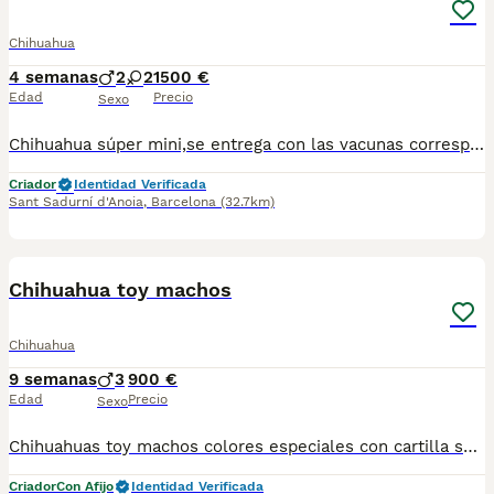
Chihuahua
4 semanas
2
2
1500 €
Edad
Precio
Sexo
Chihuahua súper mini,se entrega con las vacunas correspondientes chip y kip alimentación.Para más información escribir o llamar al 682908382
Criador
Identidad Verificada
Sant Sadurní d'Anoia
,
Barcelona
(32.7km)
2
1
Chihuahua toy machos
Chihuahua
9 semanas
3
900 €
Edad
Precio
Sexo
Chihuahuas toy machos colores especiales con cartilla sanitaria vacuna chip desparasitación con garantía víricas y congenitas
Criador
Con Afijo
Identidad Verificada