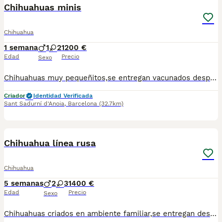
Chihuahuas minis
Chihuahua
1 semana
1
2
1200 €
Edad
Precio
Sexo
Chihuahuas muy pequeñitos,se entregan vacunados desparasitados y con el chip.Para más información escribir o llamar al 682908382
Criador
Identidad Verificada
Sant Sadurní d'Anoia
,
Barcelona
(32.7km)
1
Chihuahua línea rusa
Chihuahua
5 semanas
2
3
1400 €
Edad
Precio
Sexo
Chihuahuas criados en ambiente familiar,se entregan desparasitados y vacunados.Para mas información escribir o llamar al 682908382