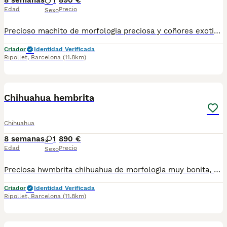
8 semanas
1
890 €
Edad
Precio
Sexo
Precioso machito de morfologia preciosa y coñores exoticos. Se entrega con toda su documentación al dia. Es el de la Foto. 630714585
Criador
Identidad Verificada
Ripollet
,
Barcelona
(11.8km)
2
Chihuahua hembrita
Chihuahua
8 semanas
1
890 €
Edad
Precio
Sexo
Preciosa hwmbrita chihuahua de morfologia muy bonita, se entrega con toda documentacion al dia , vacunas y chip . Es la de las fotos. Atiendo WhatsApp 630714585 y llamadas
Criador
Identidad Verificada
Ripollet
,
Barcelona
(11.8km)
4