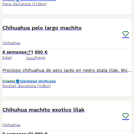
Piera
,
Barcelona
(37.9km)
2
Chihuahua pelo largo machito
Chihuahua
8 semanas
1
890 €
Edad
Precio
Sexo
Precioso chihuahua de pelo largo en negro plata lilak. Morfologia preciosa. Se entrega con toda su documentación al dia. Telef 630714585 . Es el de la foto
Criador
Identidad Verificada
Ripollet
,
Barcelona
(11.8km)
2
Chihuhua machito exotico lilak
Chihuahua