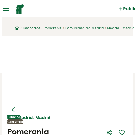
Publi
Cachorros
Pomerania
Comunidad de Madrid
Madrid
Madrid
Criador
Madrid, Madrid
Con Afijo
Pomerania