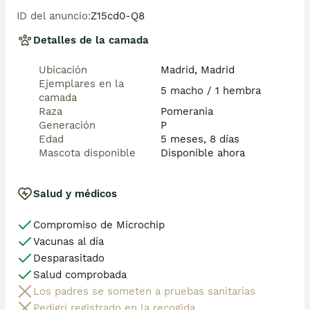
       ✅Desparasitaciones  y vacunas correspondientes 
ID del anuncio
:
Z15cd0-Q8
a su edad . 

       ✅Cartilla de vacunación .

Detalles de la camada
       ✅Revisiones veterinarias .

       ✅Garantías víricas de 15 días .

Ubicación
Madrid, Madrid
       ✅Garantías genéticas de un año .

Ejemplares en la
5 macho / 1 hembra
camada
Seriedad , confianza y bienestar animal son nuestra 
Raza
Pomerania
prioridad .

Generación
P
Edad
5 meses, 8 días
También ofrecemos transporte propio para nuestros 
Mascota disponible
Disponible ahora
pequeños cachorros a toda la península , el pago lo 
podéis hacer contra reembolso . (con coste adicional) . 
Mandamos a toda España .

Salud y médicos
Compromiso de Microchip
Disponemos de varias razas 

Vacunas al día
Si no esta la raza que queréis llámanos , intentaremos 
Desparasitado
encontrártela , trabajamos con los mejores criadores 
Salud comprobada
de España .
Los padres se someten a pruebas sanitarias
Pedigrí registrado en la recogida