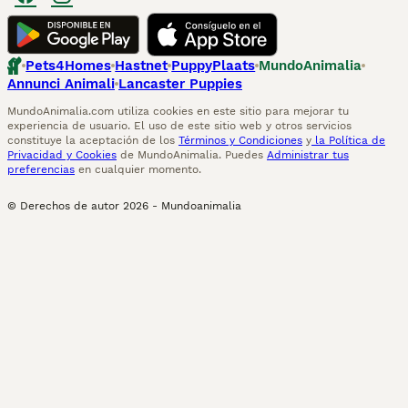
Pets4Homes
Hastnet
PuppyPlaats
MundoAnimalia
Annunci Animali
Lancaster Puppies
MundoAnimalia.com utiliza cookies en este sitio para mejorar tu
experiencia de usuario. El uso de este sitio web y otros servicios
constituye la aceptación de los
Términos y Condiciones
y
la Política de
Privacidad y Cookies
de MundoAnimalia. Puedes
Administrar tus
preferencias
en cualquier momento.
© Derechos de autor
2026
-
Mundoanimalia