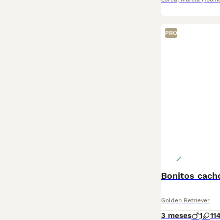
PRO
Bonitos cach
Golden Retriever
3 meses
1
1
1