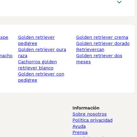
aspe
golden retriever
golden retriever crema
pedigree
golden retriever dorado
golden retriever pura
retrievercan
 macho
raza
golden retriever dos
cachorros golden
meses
retriever blanco
golden retriever con
pedigree
Información
Sobre nosotros
Politica privacidad
Ayuda
Prensa