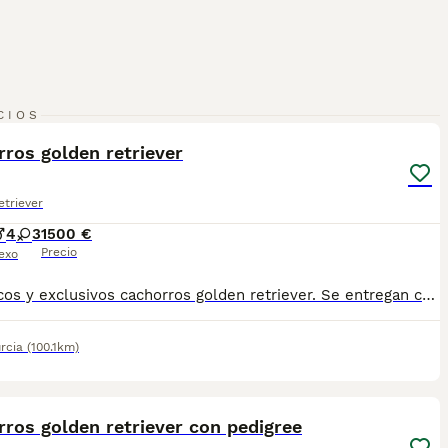
14
CIOS
ros golden retriever
triever
4
3
1500 €
Precio
exo
Magníficos y exclusivos cachorros golden retriever. Se entregan con dos meses,,desparasitados, con dos vacunas, cartilla sanitaria oficial sellada por veterinario. Garantía vírica 7 días . Hijos de nuestras cinco hembras reproductoras: Chanel de retrievercan, Electra de retrievercan, Guess de retrievercan, Gucci de retrievercan, y Prada de retrievercan. Luego tenemos a nuestros dos espectaculares machos: Larry de la charola y Napoleón de retrievercan, ambos nietos de campeones del mundo con líneas de sangre de Thevenet, la charola, Ria vela, lenda moura. Con magníficos pedigríes. Todos nuestros progenitores están libres de displasia de cadera y codo. Aportamos certificados oficiales de avepa o setov. Criador con afijo reconocido por el FCI, n. 23097… RETRIEVERCAN… de la Real Sociedad Canina Española. Criador acreditado con núcleo zoológico n. ES 300240540893. Cría selecta,responsable y en familia. Máxima calidad en morfología y carácter. Se pueden ver los cachorros y los padres, sin compromiso alguno de compra . Se admiten reservas. Fotos reales, hechas en casa. Atiendo gustosamente por whatsapp o teléfono en el número 639609024. Un cordial saludo. Juan Antonio. Síguenos en Instagram. Número de Microchip: 945000002467618 Núcleo Zoológico: ES300240540893
rcia
(100.1km)
17
ros golden retriever con pedigree