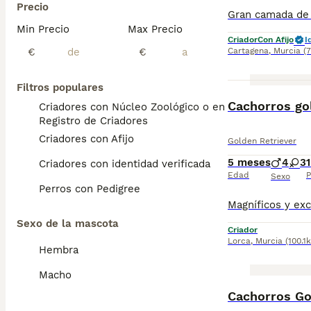
Precio
Min Precio
Max Precio
Criador
Con Afijo
I
€
€
Cartagena
,
Murcia
(
Filtros populares
Cachorros gol
Criadores con Núcleo Zoológico o en el
Registro de Criadores
Criadores con Afijo
Golden Retriever
5 meses
4
3
Criadores con identidad verificada
Edad
P
Sexo
Perros con Pedigree
Sexo de la mascota
Criador
Lorca
,
Murcia
(100.1
Hembra
Macho
Cachorros Go