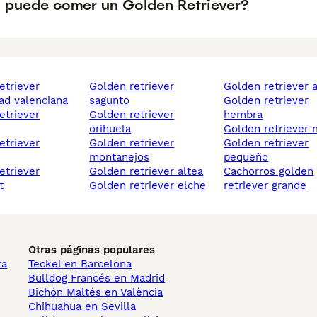
 puede comer un Golden Retriever?
golden retriever
golden retriever 
d valenciana
sagunto
golden retriever
golden retriever
hembra
orihuela
golden retriever
golden retriever
golden retriever
montanejos
pequeño
golden retriever altea
cachorros golden
t
golden retriever elche
retriever grande
Otras páginas populares
ta
Teckel en Barcelona
Bulldog Francés en Madrid
Bichón Maltés en València
Chihuahua en Sevilla