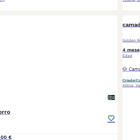
camad
Golden Re
4 mese
Edad
Criador
Co
Xàtiva
,
Va
2
orro
400 €