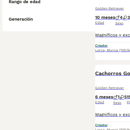
Rango de edad
Golden Retriever
10 meses
4
3
Generación
Edad
Sexo
Criador
Lorca
,
Murcia
(100.1
Cachorros Go
Golden Retriever
6 meses
1
5
1
Edad
P
Sexo
Criador
Lorca
,
Murcia
(100.1