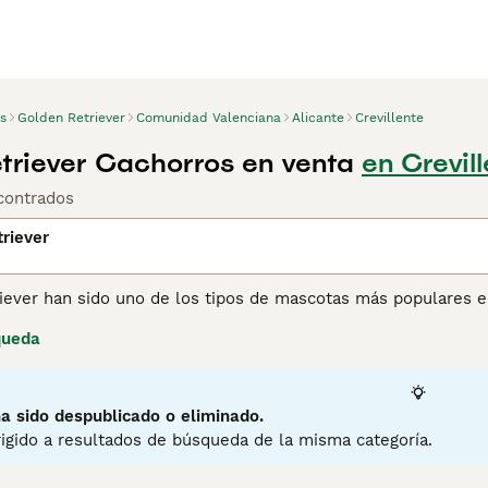
s
Golden Retriever
Comunidad Valenciana
Alicante
Crevillente
triever Cachorros en venta
en Crevil
contrados
riever
iever han sido uno de los tipos de mascotas más populares 
. Estos perros tienen una naturaleza maravillosamente tranqu
queda
los convierte en la elección perfecta como perros de familia
apreciados por sus habilidades de trabajo.
ina de consejos de compra de Golden Retriever
para obtener 
a sido despublicado o eliminado.
igido a resultados de búsqueda de la misma categoría.