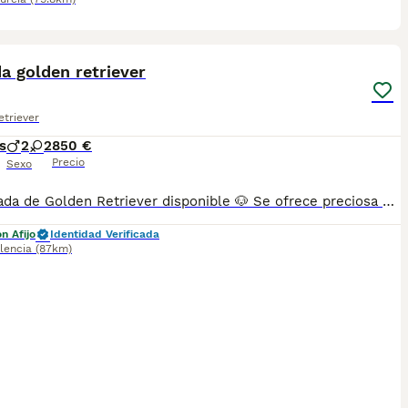
5
a golden retriever
triever
s
2
2
850 €
Precio
Sexo
🐶 Camada de Golden Retriever disponible 🐶 Se ofrece preciosa camada de Golden Retriever, criados en un entorno familiar con mucho cariño y perfectamente socializados. Los cachorros se entregarán: * ✅ Desparasitados. * ✅ Con las vacunas correspondientes a su edad. * ✅ Revisados por veterinario. * ✅ Con cartilla sanitaria. Son perros de excelente carácter: cariñosos, inteligentes, muy sociables y perfectos para familias con niños o para personas que buscan un compañero fiel. Los padres son Golden Retriever de pura raza, sanos y con un carácter excepcional. Se pueden enviar fotos y vídeos tanto de los cachorros como de los progenitores. 📍 Disponibles para reservar. 📅 Entrega a partir de las 8 semanas de edad. 📩 Para más información, fotos, vídeos o precio, no dudes en contactar por mensaje privado.
n Afijo
Identidad Verificada
lencia
(87km)