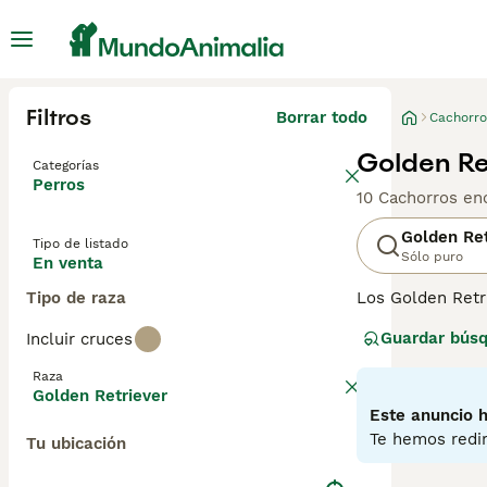
Filtros
Borrar todo
Cachorro
Golden Re
Categorías
Perros
10 Cachorros en
Golden Ret
Tipo de listado
Sólo puro
En venta
Tipo de raza
Los Golden Retr
una buena razón
Guardar bús
Incluir cruces
entrenamiento, 
porque son muy 
Raza
Golden Retriever
Lee nuestra
pág
Este anuncio h
Te hemos redir
Tu ubicación