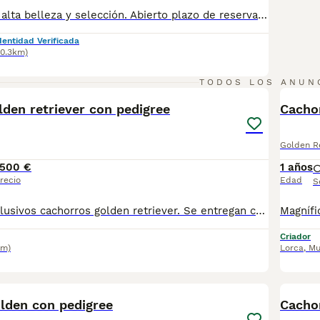
Gran camada de alta belleza y selección. Abierto plazo de reservas, espectacular morfología y carácter muy dulce. Cria y selección Top. Se pueden llevar a casa a partir de dos meses de edad. Una pasada en estos cachorros. Padres con pedigree. Se entregan vacunados, desparasitados, cartilla oficial y contrato de garantias genéticas. Posibilidad de envio a cualquier punto de España. 688973535 atiendo llamada y WhatsApp. Machos 799, hembras 899
dentidad Verificada
70.3km)
24
TODOS LOS ANUN
den retriever con pedigree
Cachor
Golden Re
1500 €
1 años
recio
Edad
S
Magníficos y exclusivos cachorros golden retriever. Se entregan con dos meses, pedigree LOE, microchip ,desparasitados, con dos vacunas, pasaporte europeo sellado por veterinario. Garantía vírica 7 días . Hijos de nuestras cinco hembras reproductoras: Chanel de retrievercan, Electra de retrievercan, Guess de retrievercan, Gucci de retrievercan, y Prada de retrievercan. Luego tenemos a nuestros dos espectaculares machos: Larry de la charola y Napoleón de retrievercan, ambos nietos de campeones del mundo con líneas de sangre de Thevenet, la charola, Ria vela, lenda moura. Con magníficos pedigríes. Todos nuestros progenitores están libres de displasia de cadera y codo. Aportamos certificados oficiales de avepa o setov. Criador con afijo reconocido por el FCI, n. 23097… RETRIEVERCAN… de la Real Sociedad Canina Española. Criador acreditado con núcleo zoológico n. ES 300240540893. Cría selecta,responsable y en familia. Máxima calidad en morfología y carácter. Se pueden ver los cachorros y los padres, sin compromiso alguno de compra . Se admiten reservas. Fotos reales, hechas en casa. Atiendo gustosamente por whatsapp o teléfono en el número 639609024. Un cordial saludo. Juan Antonio. Síguenos en Instagram. Número de Microchip: 945000002467618 Núcleo Zoológico: ES300240540893 Mostrar menos
Criador
km)
Lorca
,
Mu
12
lden con pedigree
Cachor