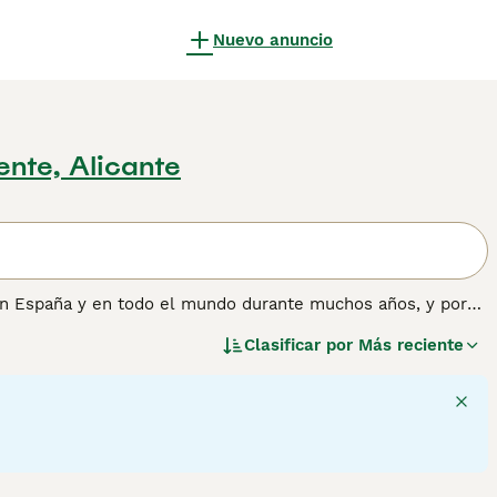
Nuevo anuncio
lente, Alicante
en España y en todo el mundo durante muchos años, y por
ila que, combinada con su inteligencia y capacidad de
Clasificar por
Más reciente
. Muchos Golden Retrievers todavía se ven en el campo
información sobre esta raza de perro.