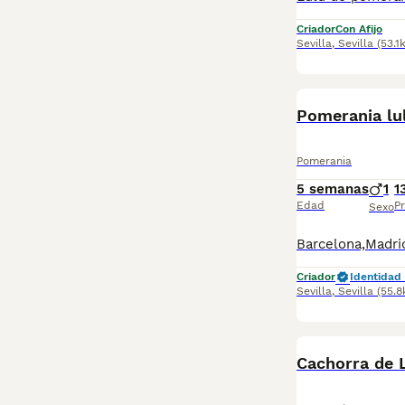
Criador
Con Afijo
Sevilla
,
Sevilla
(53.1
Pomerania lu
Pomerania
5 semanas
1
1
Edad
Pr
Sexo
Criador
Identidad 
Sevilla
,
Sevilla
(55.
Cachorra de 