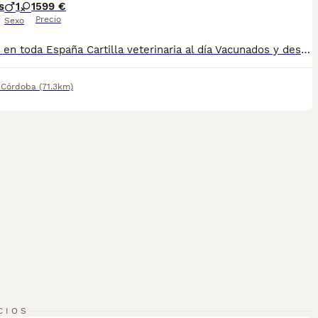
s
1
1
599 €
Precio
Sexo
Entrega en toda España Cartilla veterinaria al día Vacunados y desparasitados según edad Microchip incluido Revisados por veterinario Cachorros socializados y acostumbrados al contacto humano Asesoramiento antes y después de la entrega 670864332 ADEMAS NO COBRAMOS NI UN EURO POR ADELANTADO , PASA QUE PAGAS Y LUEGO NO TE LLEGA NADA !!!!! los cachorros están socializados y en perfectas condiciones , mejor escríbenos al what y te detallamos info si quieres tener una buena experiencia este es tu sitio. . GRACIAS ,,, , , , , , , .......................................................................
,
Córdoba
(71.3km)
1
CIOS