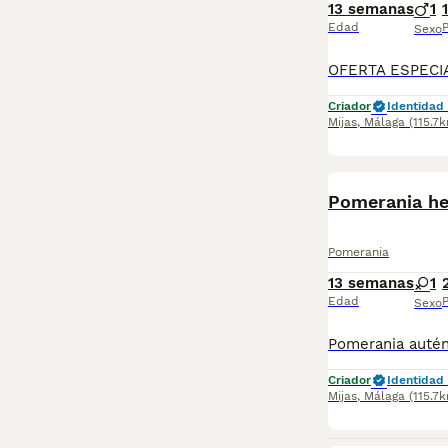
13 semanas
1
Edad
P
Sexo
Criador
Identidad 
Mijas
,
Málaga
(115.7
BOOST
Pomerania he
Pomerania
13 semanas
1
Edad
P
Sexo
Criador
Identidad 
Mijas
,
Málaga
(115.7