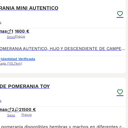
ANIA MINI AUTENTICO
a
nas
1
1600 €
Precio
Sexo
BEBE POMERANIA AUTENTICO, HIJO Y DESCENDIENTE DE CAMPEONES, MACHO. TAMAÑO PEQUEÑO , COLOR NARANJA. EXCELENTE CALIDAD A PRECIO EXCEPCIONAL ESPECIAL AGOSTO. PRECIO DESDE 1.600. PARA MAS INFO AL 633724800 WHATSAPP
Identidad Verificada
laga
(115.7km)
3
DE POMERANIA TOY
a
nas
2
2
1500 €
Precio
Sexo
Lulu de pomerania disponibles hembras y machos en diferentes colores. Criadero particular especializado en la raza. Más información 673 011 600 Se entrega con toda la documentación al dia y garantías. Pvp desde 1.500 - 2.500 según cachorro Excelente calidad, pelaje, tamaño toy.