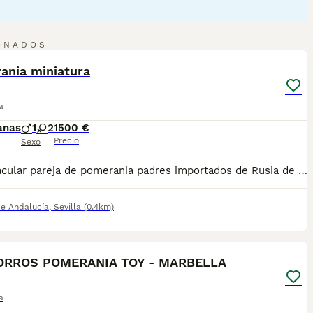
3
ONADOS
ST
ania miniatura
a
anas
1
2
1500 €
Precio
Sexo
Espectacular pareja de pomerania padres importados de Rusia de las mejores sangres cachorros con carita de oso, buenas calidad de pelo buenos aplomos y un gran movimiento
de Andalucía
,
Sevilla
(0.4km)
1
ST
RROS POMERANIA TOY - MARBELLA
a