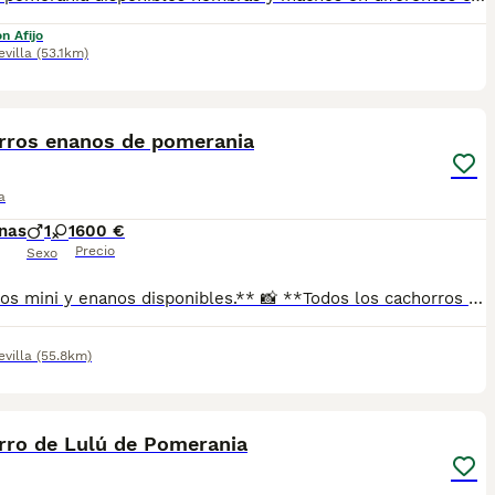
n Afijo
evilla
(53.1km)
1
rros enanos de pomerania
a
nas
1
1
600 €
Precio
Sexo
Cachorros mini y enanos disponibles.** 📸 **Todos los cachorros disponibles están publicados en nuestra web**, donde podrás ver fotos actualizadas, información y disponibilidad. ✅ Se entregan con: ✔ Cartilla veterinaria. ✔ Vacunas al día según la edad. ✔ Pienso para los primeros días. ✔ Contrato de compra. ✔ Garantía. 🚚 **Envíos con pago a la entrega** para mayor comodidad y tranquilidad. 📍 Enviamos a: Andalucía, Madrid, Cataluña, Comunidad Valenciana, Murcia, Aragón, Castilla-La Mancha, Castilla y León, Extremadura, Galicia, Asturias, Cantabria, País Vasco, Navarra y La Rioja. 📞 Teléfono y WhatsApp: **621 31 88 32** 🌐 Web: https://www.mundochihuahua.es
evilla
(55.8km)
1
rro de Lulú de Pomerania