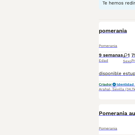
Te hemos redir
BOOST
pomerania
Pomerania
9 semanas
1
7
Edad
Pr
Sexo
Criador
Identidad 
Arahal
,
Sevilla
(34.7
BOOST
Pomerania au
Pomerania