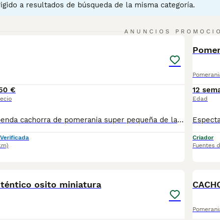
igido a resultados de búsqueda de la misma categoría.
3
ANUNCIOS PROMOCI
BOO
Pomer
Pomerani
50 €
12 sem
ecio
Edad
disponible estupenda cachorra de pomerania super pequeña de las mas chica y exclusiva en esta raza super bonita para los mas exigente en esta raza esta vacunada desparasitada y con la cartilla del veterinario ya esta lista para irse a su nuevo hogar hacemos envio a toda españa con posibilidad de contrarembolso llamanos y te informamos cachorros criados en ambiente familiar todos nuestros cachorros van con su contrato
Verificada
Criador
km)
Fuentes 
5
BOO
téntico osito miniatura
CACHO
Pomerani