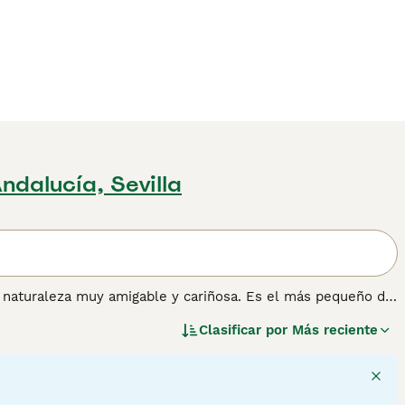
ndalucía, Sevilla
 naturaleza muy amigable y cariñosa. Es el más pequeño de
uelto en un montón de pelusa. La reina Victoria de Inglaterra
Clasificar por
Más reciente
ción sobre esta raza de perro.