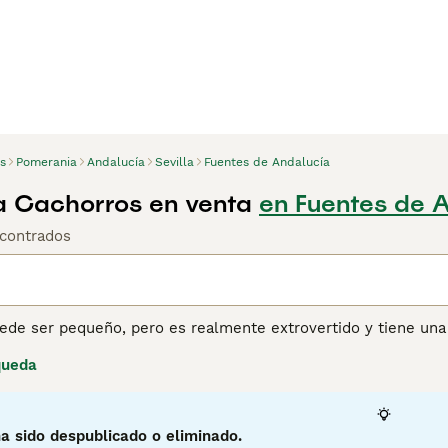
s
Pomerania
Andalucía
Sevilla
Fuentes de Andalucía
 Cachorros en venta
en Fuentes de A
contrados
ede ser pequeño, pero es realmente extrovertido y tiene una
Spitz y tiene una apariencia muy similar a la de un zorro, env
queda
 pequeños perros durante su reinado en el siglo XX.
ina de consejos de compra de Pomerania
para obtener informa
a sido despublicado o eliminado.