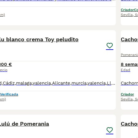
Criador
Co
km)
Sevilla
,
S
2
1
lu blanco crema Toy peludito
Cacho
Pomerani
300 €
8 sema
ecio
Edad
Barcelona,Madrid,Cádiz,malaga,valencia,Alicante,murcia,valencia,Lleida,Guipúzcoa, Pontevedra,palma mallorca etc.. se hacen entregas Cachorritos disponibles para ir a su nuevo hogar todos nuestros cachorros se crían en un ambiente familiar y socializan con personas niños y demás por lo que son muy adaptables a su nuevo hogar para más información no duden en contactarme mi nombre es carolina 614156976 fotos videos y demás . Todos nuestros cachorros se entregan con su cartilla de vacunación al día y sus desparasitaciones al día más su respectivo contrato de compra y venta con sus respectivas garantías víricas y genéticas . Precios desde: Hacemos entregas en toda España. Madrid,Barcelona,Alicante, Guipúzcoa,Asturias,Palma de mallorca,Málaga
Verificada
Criador
8km)
Sevilla
,
S
1
Lulú de Pomerania
Cacho