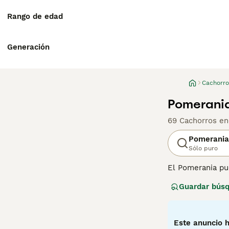
Rango de edad
Generación
Cachorro
Pomerania
69 Cachorros en
Pomerania
Sólo puro
El Pomerania pu
los perros tipo 
Guardar bús
popularizó estos
Lee nuestra
pág
Este anuncio h