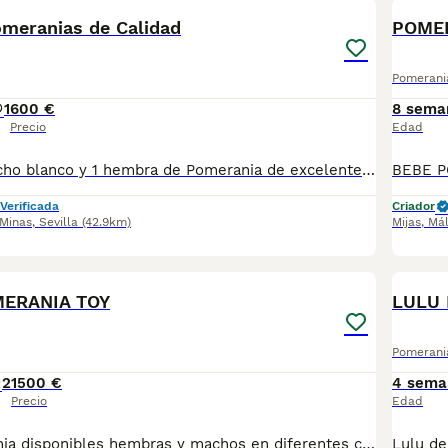
PRO
omeranias de Calidad
POMER
Pomerani
1
600 €
8 sema
Precio
Edad
Disponible 1 macho blanco y 1 hembra de Pomerania de excelente calidad, están listos para entregar, tienen 3 meses, van con su vacuna y cartilla, hay disponibilidad de envío, más información al privado!! Hembra 700€ Macho 600€
Verificada
Criador
 Minas
,
Sevilla
(42.9km)
Mijas
,
Má
3
MERANIA TOY
LULU 
Pomerani
2
1500 €
4 sema
Precio
Edad
Lulu de pomerania disponibles hembras y machos en diferentes colores. Criadero particular especializado en la raza. Más información 673 011 600 Se entrega con toda la documentación al dia y garantías. Pvp desde 1.500 - 2.500 según cachorro Excelente calidad, pelaje, tamaño toy.