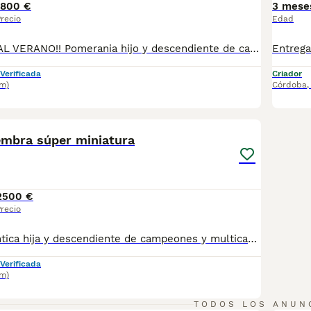
1800 €
3 mese
recio
Edad
OFERTA ESPECIAL VERANO!! Pomerania hijo y descendiente de campeones y multicampeones, súper miniatura, un auténtico osito chatito y súper peludo, precioso!! Escríbenos y pregúntanos !!!
Verificada
Criador
km)
Córdoba
5
mbra súper miniatura
2500 €
recio
Pomerania auténtica hija y descendiente de campeones y multicampeones. Chata, peluda y súper súper miniatura. Lista para entregar. Maxima calidad y precio especial verano!!!
Verificada
km)
9
TODOS LOS ANUN