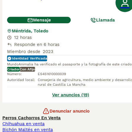
Mensaje
Llamada
Méntrida, Toledo
12 horas
Responde en 6 horas
Miembro desde
2023
Identidad Verificada
MundoAnimalia ha verificado el pasaporte y la fotografía de este criado
Criador
Con Afijo
Número
:
ES451610000039
Autoridad local
:
Consejeria de agricultura, medio ambiente y desarroll
rural de Castilla La Mancha
Ver anuncios (19)
Denunciar anuncio
Perros Cachorros En Venta
Chihuahua en venta
Bichón Maltés en venta