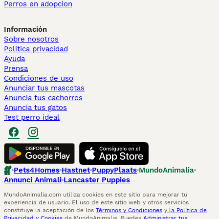
Perros en adopcion
Información
Sobre nosotros
Politica privacidad
Ayuda
Prensa
Condiciones de uso
Anunciar tus mascotas
Anuncia tus cachorros
Anuncia tus gatos
Test perro ideal
Pets4Homes
Hastnet
PuppyPlaats
MundoAnimalia
Annunci Animali
Lancaster Puppies
MundoAnimalia.com utiliza cookies en este sitio para mejorar tu
experiencia de usuario. El uso de este sitio web y otros servicios
constituye la aceptación de los
Términos y Condiciones
y
la Política de
Privacidad y Cookies
de MundoAnimalia. Puedes
Administrar tus