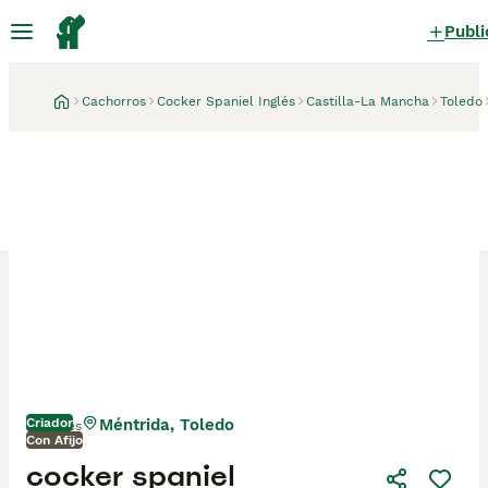
Publi
Cachorros
Cocker Spaniel Inglés
Castilla-La Mancha
Toledo
Criador
Méntrida, Toledo
1 mes
Con Afijo
cocker spaniel