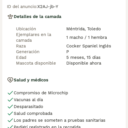
Pueden encontrarnos de igual modo en la pagina 
ID del anuncio
:
X2AJ-jb-Y
oficial de la canina de España como uno de los pocos 
criadores recomendados y registrados , www.rsce.es 

Detalles de la camada
Los precios son desde más IVA según cachorro, 
Ubicación
Méntrida, Toledo
camada y época.

Ejemplares en la
1 macho / 1 hembra
camada
Pregunten sin compromiso , y le damos cita para venir 
Raza
Cocker Spaniel Inglés
a ver a los peques a nuestro centro canino, pueden 
Generación
P
ver nuestras referencias como mejor criadero en 
Edad
5 meses, 15 días
Google , y redes sociales así como en nuestra web 
Mascota disponible
Disponible ahora
Web www.delvallecaprice.com
Salud y médicos
Compromiso de Microchip
Vacunas al día
Desparasitado
Salud comprobada
Los padres se someten a pruebas sanitarias
Pedigrí registrado en la recogida