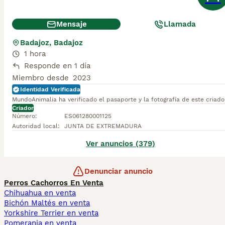
Mensaje
Llamada
Badajoz, Badajoz
1 hora
Responde en 1 día
Miembro desde
2023
Identidad Verificada
MundoAnimalia ha verificado el pasaporte y la fotografía de este criado
Criador
Número
:
ES061280001125
Autoridad local
:
JUNTA DE EXTREMADURA
Ver anuncios (379)
Denunciar anuncio
Perros Cachorros En Venta
Chihuahua en venta
Bichón Maltés en venta
Yorkshire Terrier en venta
Pomerania en venta