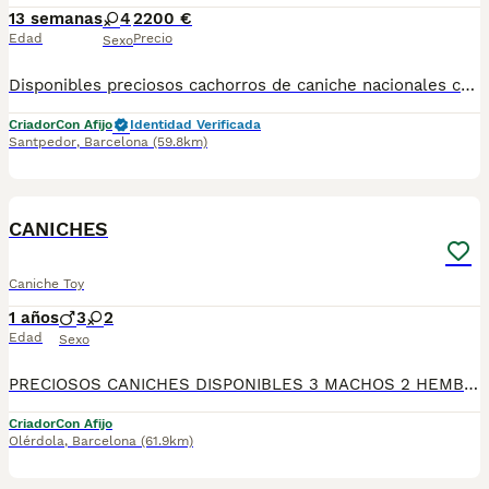
13 semanas
4
2200 €
Edad
Precio
Sexo
Disponibles preciosos cachorros de caniche nacionales criados en nuestras instalaciones, en un ambiente familiar y responsable. Nuestros cachorros se entregan con cartilla de primera vacunación, vacunas correspondientes a su edad, desparasitados interna y externamente, y con microchip implantado y dado de alta. Además, realizamos un contrato de garantía que incluye: • Garantía vírica de 15 días. • Garantía congénita de 1 año. Desde la fecha de entrega del cachorro. Nos comprometemos al 100% con la salud, el bienestar y el cuidado de nuestros pequeños. Disponemos de Núcleo Zoológico Para más información, imágenes o cualquier consulta sin compromiso, pueden contactar con nosotros en los teléfonos: CRISTINA 📞 722 788 399 📞 932 514 529
Criador
Con Afijo
Identidad Verificada
Santpedor
,
Barcelona
(59.8km)
5
CANICHES
Caniche Toy
1 años
3
2
Edad
Sexo
PRECIOSOS CANICHES DISPONIBLES 3 MACHOS 2 HEMBRAS TODOS NUESTROS CACHORROS SON ENTREGADOS CON SU RESPECTIVO MICROCHIP, PREGUNTA Y VEN A VISITARNOS SIN COMPROMISO,
Criador
Con Afijo
Olérdola
,
Barcelona
(61.9km)
7