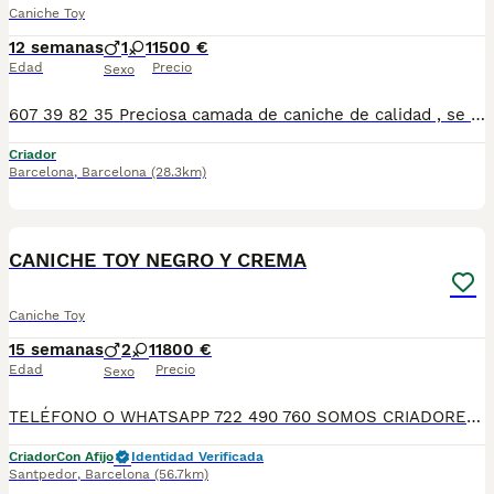
Caniche Toy
12 semanas
1
1
1500 €
Edad
Precio
Sexo
607 39 82 35 Preciosa camada de caniche de calidad , se entregan con minimo de dos meses y medio de edad y sus vacunas correspondientes, desparasitados interna y externamente, pasaporte y microchip, contrato de garantia de salud. preferiblemente recogida en mano pero también podemos entregar en toda España mediante transporte de alta calidad preparado para animales y con chofer particular con posibilidad de pago contra reembolso Llámanos o háblanos por whats app, Teléfono 607398235
Criador
Barcelona
,
Barcelona
(28.3km)
7
CANICHE TOY NEGRO Y CREMA
Caniche Toy
15 semanas
2
1
1800 €
Edad
Precio
Sexo
TELÉFONO O WHATSAPP 722 490 760 SOMOS CRIADORES DIRECTOS SIN INTERMEDIARIOS! MÁS DE 20 AÑOS EN EL SECTOR NOS AVALAN, VALORANDO TANTO LA CRIA RESPONSABLE COMO TAMBIÉN LA SELECCIÓN PARA MEJORAR LA RAZA DURANTE TODOS ESTOS AÑOS. NUESTROS CACHORROS SE ENTREGAN PREVIAMENTE REVISADOS POR NUESTRO VETERINARIO PROFESIONAL Y BAJO LOS MAS ESTRICTOS CONTROLES DE SALUD, HACEMOS HINCAPIÉ EN SU SOCIABILIZACIÓN PARA SU CORRECTO DESARROLLO NEUROLOGICO! Y OS ASESORAMOS ANTES DURANTE Y DESPUES DE LA ENTREGA PARA QUE TODO SEA LO MAS AFABLE Y FACIL POSIBLE DURANTE LA ADAPTACION! NUESTROS BEBES SE ENTREGAN A PARTIR DE LOS DOS MESES CON SUS VACUNAS AL DIA, DESPARASITADOS Y CON GARANTIAS DE SALUD, MICROCHIP Y CARTILLA DE VACUNACION! SI BUSCAS UN COMPAÑERO SANO Y EQUILIBRADO ESTE ES EL LUGAR, TE ASESORAREMOS DURANTE TODO EL PROCESO NO DUDES EN CONSULTAR POR NUESTROS PEQUES AL 722 490 760
Criador
Con Afijo
Identidad Verificada
Santpedor
,
Barcelona
(56.7km)