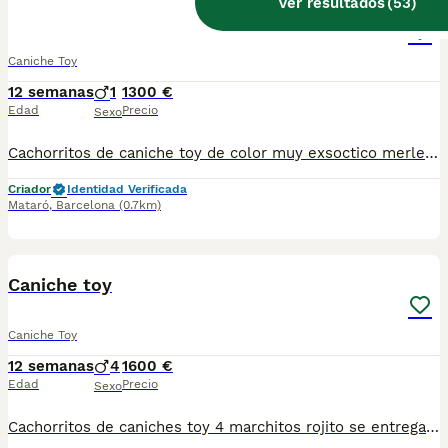
Ver resultados
(
53
)
Caniche toy
Caniche Toy
12 semanas
1
1300 €
Edad
Precio
Sexo
Cachorritos de caniche toy de color muy exsoctico merle se entrega vacunado desparasitado con microchip y contrato de compra venta y enfermedades viricas
Criador
Identidad Verificada
Mataró
,
Barcelona
(0.7km)
7
BOOST
Caniche toy
Caniche Toy
12 semanas
4
1600 €
Edad
Precio
Sexo
Cachorritos de caniches toy 4 marchitos rojito se entregan con trres vacunas microchip contrato de compra venta con garantías viricas