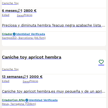
Caniche Toy
6 meses
1
2800 €
Edad
Precio
Sexo
Preciosa y diminuta hembra Teacup negra azabache lista para reserva . Centro Canino Vallbonica es mucho más que un centro de cría , es una familia comprometida con el bienestar animal y la cria responsable, por ello todos nuestros bebés nacen y se crían en nuestras instalaciones , asegurando así un correcto desarrollo y una magnífica socialización, consiguiendo en cada ejemplar un carácter juguetón y extrovertido algo primordial para su adaptación como un miembro más en tu familia . Se entregan con el carnet de vacunas con el plan correspondiente a su edad , desparasitados y microchip implantado y activado en registro de Anicom. Facilitamos junto al cachorro contrato de compra con garantías víricas de 15 días y congénitas de 1 año . Contamos con un gran equipo de profesionales entre los que se encuentran educadores, auxiliares y Veterinarios ofreciendo los controles sanitarios necesarios así como continua vigilancia asegurando su bienestar . Hacemos envíos a toda España con empresa de transporte privado, proporcionando un viaje confortable y ofreciendo las atenciones necesarias a nuestros bebés . Si estás interesado en alguno de nuestros ejemplares solicita información sin compromiso al 722269698 . También atendemos vía WhatsApp . PRECIO REAL ( incluye el IVA) . Núcleo zoológico B 230063
Criador
Identidad Verificada
Santpedor
,
Barcelona
(56.7km)
5
Caniche toy apricot hembra
Caniche Toy
13 semanas
1
2000 €
Edad
Precio
Sexo
Caniche toy apricot hembra,es muy pequeña y de un apricot intenso criada en ambiente familiar muy dulce con cartilla sanitaria vacuna chip desparasitación con garantía víricas y congenitas
Criador
Con Afijo
Identidad Verificada
Reus
,
Tarragona
(120km)