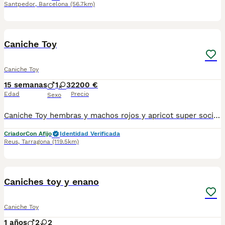
Santpedor
,
Barcelona
(56.7km)
5
1
Caniche Toy
Caniche Toy
15 semanas
1
3
2200 €
Edad
Precio
Sexo
Caniche Toy hembras y machos rojos y apricot super sociables criados en ambiente familiar con cartilla sanitaria vacuna chip desparasitación con contrato de garantía víricas y congenitas
Criador
Con Afijo
Identidad Verificada
Reus
,
Tarragona
(119.5km)
7
Caniches toy y enano
Caniche Toy
1 años
2
2