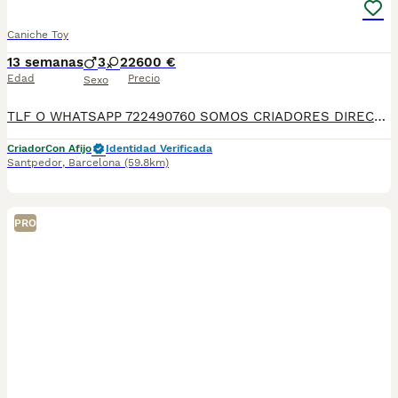
Caniche Toy
13 semanas
3
2
2600 €
Edad
Precio
Sexo
TLF O WHATSAPP 722490760 SOMOS CRIADORES DIRECTOS. DEDICACIÓN, SELECCIÓN, Y BIENESTAR NOS DEFINEN DURANTE MÁS DE 20 AÑOS. NUESTROS BEBÉS NACEN Y SE CRÍAN EN NUESTRO CENTRO GARANTIZANDO ASÍ SU CORRECTA SOCIABILIZACION DESARROLLO NEUROLOGICO, CARÁCTER PERSONALIDAD Y SALUD. SE ENTREGAN A PARTIR DE LOS DOS MESES CON SU PLAN CORRESPONDIENTE POR EDAD DE VACUNACIÓN, DESPARASITADOS INTERNA Y EXTERNAMENTE CON SU MICROCHIP IMPLANTADO Y DADO DE ALTA EN EL ANICOM, CONTRATO DE COMPRA CON GARANTÍAS VÍRICAS DE 15 DÍAS, Y CONGÉNITAS DONDE GARANTIZAMOS SU CORRECTO DESARROLLO. ENVIAMOS A TODA ESPAÑA MEDIANTE TRANSPORTE PRIVADO PARA QUE SEA CONFORTABLE Y SUPERVISADO HASTA EL INSTANTE DE LLEGAR A CASA. PRECIOS Y FOTOS REALES!!! SI BUSCAS UN COMPAÑERO SANO Y EQUILIBRADO ESTE ES EL LUGAR! TE ASESORAREMOS ANTES DURANTE Y DESPUÉS DE LA ENTREGA PARA QUE TODO SEA LO MAS AFABLE Y FACIL POSIBLE DURANTE LA ADAPTACION! NO DUDES EN CONSULTAR POR NUESTROS PEQUES AL 722 490 760
Criador
Con Afijo
Identidad Verificada
Santpedor
,
Barcelona
(59.8km)
PRO