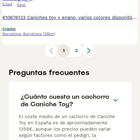
Edad
Sexo
610676133 Caniches toy y enano, varios colores disponibles, con mucha calidad de pelo, tienen dos meses de edad. Se entregan revisados por nuestro veterinario, vacunados al día, desparasitados, con su cartilla veterinaria, microchip y garantía sanitaria por escrito vírica y congénita. Tienen un carácter excelente, sociables, muy buenos y cariñosos, se pueden ver sin compromiso cualquier día de la semana. Núcleo Zoológico: T-2500116
Criador
Barcelona
,
Barcelona
(29km)
1
2
Preguntas frecuentes
¿Cuánto cuesta un cachorro
de Caniche Toy?
El coste medio de un cachorro de Caniche
Toy en España es de aproximadamente
1356€, aunque los precios pueden variar
según factores como el pedigrí, la