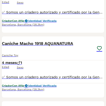
Edad
Sexo
✅ Somos un criadero autorizado y certificado por la Generalitat de Catalunya bajo el número de Núcleo Zoológico G25/00314. PARA MÁS INFORMACIÓN: ☎️ 933095977 📱 685878504 / 674320847 🐶 Programa una visita para conocerlos 💻 Más fotos y vídeos en nuestra web www.aquanatura.es 🚙 Hacemos envíos 📌 Calle Roger de Flor 45, muy cerca del Arc de Triomf de Barcelona, de Lunes a Sábados. Se entregan con sus vacunas, desparasitados interna y externamente, con microchip y su registro, cartilla sanitaria y contrato de garantías, documentación legal y factura. AQUANATURA
Criador
Con Afijo
Identidad Verificada
Barcelona
,
Barcelona
(28.3km)
8
1
Caniche Macho 1918 AQUANATURA
Caniche Toy
4 meses
1
Edad
Sexo
✅ Somos un criadero autorizado y certificado por la Generalitat de Catalunya bajo el número de Núcleo Zoológico G25/00314. PARA MÁS INFORMACIÓN: ☎️ 933095977 📱 685878504 / 674320847 🐶 Programa una visita para conocerlos 💻 Más fotos y vídeos en nuestra web www.aquanatura.es 🚙 Hacemos envíos 📌 Calle Roger de Flor 45, muy cerca del Arc de Triomf de Barcelona, de Lunes a Sábados. Se entregan con sus vacunas, desparasitados interna y externamente, con microchip y su registro, cartilla sanitaria y contrato de garantías, documentación legal y factura. AQUANATURA
Criador
Con Afijo
Identidad Verificada
Barcelona
,
Barcelona
(28.3km)
8
1