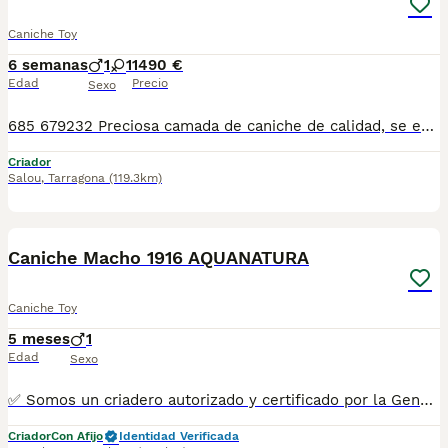
Caniche Toy
6 semanas
1
1
1490 €
Edad
Precio
Sexo
685 679232 Preciosa camada de caniche de calidad, se entregan con minimo de dos meses y medio de edad y sus vacunas correspondientes, desparasitados interna y externamente, pasaporte y microchip, contrato de garantia de salud. preferiblemente recogida en mano pero también podemos entregar en toda España mediante transporte de alta calidad preparado para animales y con chofer particular con posibilidad de pago contra reembolso Llámanos o háblanos por whats app, Teléfono 685 679 232
Criador
Salou
,
Tarragona
(119.3km)
8
1
Caniche Macho 1916 AQUANATURA
Caniche Toy
5 meses
1
Edad
Sexo
✅ Somos un criadero autorizado y certificado por la Generalitat de Catalunya bajo el número de Núcleo Zoológico G25/00314. PARA MÁS INFORMACIÓN: ☎️ 933095977 📱 685878504 / 674320847 🐶 Programa una visita para conocerlos 💻 Más fotos y vídeos en nuestra web www.aquanatura.es 🚙 Hacemos envíos 📌 Calle Roger de Flor 45, muy cerca del Arc de Triomf de Barcelona, de Lunes a Sábados. Se entregan con sus vacunas, desparasitados interna y externamente, con microchip y su registro, cartilla sanitaria y contrato de garantías, documentación legal y factura. AQUANATURA
Criador
Con Afijo
Identidad Verificada