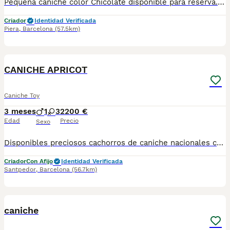
Pequeña caniche color Chicolate disponible para reserva. Centro Canino Vallbonica es mucho más que un centro de cría , es una familia comprometida con el bienestar animal y la cria responsable, por ello todos nuestros bebés nacen y se crían en nuestras instalaciones , asegurando así un correcto desarrollo y una magnífica socialización, consiguiendo en cada ejemplar un carácter juguetón y extrovertido algo primordial para su adaptación como un miembro más en tu familia . Se entregan con el carnet de vacunas con el plan correspondiente a su edad , desparasitados y microchip implantado y activado en registro de Anicom. Facilitamos junto al cachorro contrato de compra con garantías víricas de 15 días y congénitas de 1 año . Contamos con un gran equipo de profesionales entre los que se encuentran educadores, auxiliares y Veterinarios ofreciendo los controles sanitarios necesarios así como continua vigilancia asegurando su bienestar . Hacemos envíos a toda España con empresa de transporte privado, proporcionando un viaje confortable y ofreciendo las atenciones necesarias a nuestros bebés . Si estás interesado en alguno de nuestros ejemplares solicita información sin compromiso al 722269698 . También atendemos vía WhatsApp . PRECIO REAL ( incluye el IVA) . Núcleo zoológico B2501315
Criador
Identidad Verificada
Piera
,
Barcelona
(57.5km)
8
CANICHE APRICOT
Caniche Toy
3 meses
1
3
2200 €
Edad
Precio
Sexo
Disponibles preciosos cachorros de caniche nacionales criados en nuestras instalaciones, en un ambiente familiar y responsable. Nuestros cachorros se entregan con cartilla de primera vacunación, vacunas correspondientes a su edad, desparasitados interna y externamente, y con microchip implantado y dado de alta. Además, realizamos un contrato de garantía que incluye: • Garantía vírica de 15 días. • Garantía congénita de 1 año. Desde la fecha de entrega del cachorro. Nos comprometemos al 100% con la salud, el bienestar y el cuidado de nuestros pequeños. Disponemos de Núcleo Zoológico Para más información, imágenes o cualquier consulta sin compromiso, pueden contactar con nosotros en los teléfonos: CRISTINA 📞 722 788 399 📞 932 514 529
Criador
Con Afijo
Identidad Verificada
Santpedor
,
Barcelona
(56.7km)
1
caniche