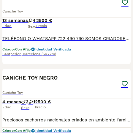
Caniche Toy
13 semanas
4
2500 €
Edad
Precio
Sexo
TELÉFONO O WHATSAPP 722 490 760 SOMOS CRIADORES DIRECTOS SIN INTERMEDIARIOS! MÁS DE 20 AÑOS EN EL SECTOR NOS AVALAN, VALORANDO TANTO LA CRIA RESPONSABLE COMO TAMBIÉN LA SELECCIÓN PARA MEJORAR LA RAZA DURANTE TODOS ESTOS AÑOS. NUESTROS CACHORROS SE ENTREGAN PREVIAMENTE REVISADOS POR NUESTRO VETERINARIO PROFESIONAL Y BAJO LOS MAS ESTRICTOS CONTROLES DE SALUD, HACEMOS HINCAPIÉ EN SU SOCIABILIZACIÓN PARA SU CORRECTO DESARROLLO NEUROLOGICO! Y OS ASESORAMOS ANTES DURANTE Y DESPUES DE LA ENTREGA PARA QUE TODO SEA LO MAS AFABLE Y FACIL POSIBLE DURANTE LA ADAPTACION! NUESTROS BEBES SE ENTREGAN A PARTIR DE LOS DOS MESES CON SUS VACUNAS AL DIA, DESPARASITADOS Y CON GARANTIAS DE SALUD, MICROCHIP Y CARTILLA DE VACUNACION! SI BUSCAS UN COMPAÑERO SANO Y EQUILIBRADO ESTE ES EL LUGAR, TE ASESORAREMOS DURANTE TODO EL PROCESO NO DUDES EN CONSULTAR POR NUESTROS PEQUES AL 722 490 760
Criador
Con Afijo
Identidad Verificada
Santpedor
,
Barcelona
(56.7km)
4
CANICHE TOY NEGRO
Caniche Toy
4 meses
3
1
2500 €
Edad
Precio
Sexo
Preciosos cachorros nacionales criados en ambiente familiar disponibles de raza caniche . Se entregan con su carnet de primo vacunación, las vacunas correspondientes a su edad, desparasitados interna y externamente, con microchip implantado. Se realiza un contrato en el que incluye garantía vírica de 15 días y una garantía congénita de un año desde el día de la entrega del cachorro. Nos comprometemos 100% con la salud de nuestros pequeños. Núcleo zoológico B2500604. Para más información/imagenes o consultas sin compromiso al número de teléfono 722788399 o al 932514529.
Criador
Con Afijo
Identidad Verificada