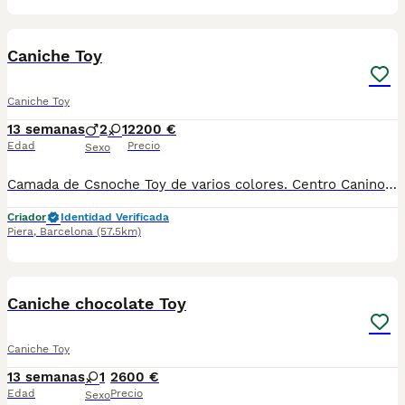
10
3
Caniche Toy
Caniche Toy
13 semanas
2
1
2200 €
Edad
Precio
Sexo
Camada de Csnoche Toy de varios colores. Centro Canino Vallbonica es mucho más que un centro de cría , es una familia comprometida con el bienestar animal y la cria responsable, siendo Criadores directos, sin intermediarios, con más de 20 años de experiencia. Apostamos por la cría responsable y una cuidada selección por ello todos nuestros bebés nacen y se crían en nuestras instalaciones , asegurando así un correcto desarrollo y una magnífica socialización, consiguiendo en cada ejemplar un carácter juguetón y extrovertido algo primordial para su adaptación como un miembro más en tu familia . Se entregan con el carnet de vacunas con el plan correspondiente a su edad , desparasitados y microchip implantado y activado en registro de Anicom. Facilitamos junto al cachorro contrato de compra con garantías víricas de 15 días y congénitas de 1 año . Contamos con un gran equipo de profesionales entre los que se encuentran educadores, auxiliares y Veterinarios ofreciendo los controles sanitarios necesarios así como continua vigilancia asegurando su bienestar . Hacemos envíos a toda España con empresa de transporte privado, proporcionando un viaje confortable y ofreciendo las atenciones necesarias a nuestros bebés . Si estás interesado en alguno de nuestros ejemplares solicita información sin compromiso al 722269698 . También atendemos vía WhatsApp . PRECIO REAL ( incluye el IVA) .
Criador
Identidad Verificada
Piera
,
Barcelona
(57.5km)
7
Caniche chocolate Toy
Caniche Toy
13 semanas
1
2600 €
Edad
Precio
Sexo