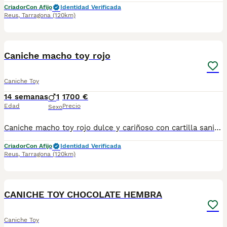
Criador
Con Afijo
Identidad Verificada
Reus
,
Tarragona
(120km)
7
Caniche macho toy rojo
Caniche Toy
14 semanas
1
1700 €
Edad
Precio
Sexo
Caniche macho toy rojo dulce y cariñoso con cartilla sanitaria vacuna chip desparasitación con garantía víricas y congenitas
Criador
Con Afijo
Identidad Verificada
Reus
,
Tarragona
(120km)
5
CANICHE TOY CHOCOLATE HEMBRA
Caniche Toy