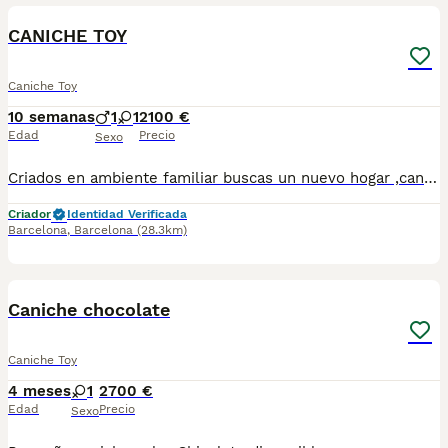
CANICHE TOY
Caniche Toy
10 semanas
1
1
2100 €
Edad
Precio
Sexo
Criados en ambiente familiar buscas un nuevo hogar ,caniche toy color muy definido,socializados y de buen carácter ,los entregamos vacunados desparasitados chip y cartilla sanitaria , si vienes podrás ver a los padres todos de pura raza, escríbenos al WhatsApp 617885222
Criador
Identidad Verificada
Barcelona
,
Barcelona
(28.3km)
6
1
Caniche chocolate
Caniche Toy
4 meses
1
2700 €
Edad
Precio
Sexo