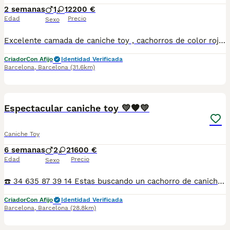
2 semanas
1
1
2200 €
Edad
Precio
Sexo
Excelente camada de caniche toy , cachorros de color rojo intenso, padres de líneas muy selectas y con los mejores pedigríes del momento 📞INFORMO 689810407📞
Criador
Con Afijo
Identidad Verificada
Barcelona
,
Barcelona
(31.6km)
6
Espectacular caniche toy 💛🧡💛
Caniche Toy
6 semanas
2
2
1600 €
Edad
Precio
Sexo
☎️ 34 635 87 39 14 Estas buscando un cachorro de caniche?? Nosotros lo tenemos!! Criamos en casa en ambiente familiar Nuestros cachorros estan socializados desde el primer momento Los padres tienen muy buen caracter, morfología y pelaje Estan revisados por Veterinario Se entregan con dos meses, desparataciones, vacunas correspondientes Y garantía por escrito Posibilidad de llevartelo a casa Contrarembolso Y posibilidad de chip y pasaporte Estamos en Valladolid 📍 SEGOVIA Puedes informarte sin compromiso
Criador
Con Afijo
Identidad Verificada
Barcelona
,
Barcelona
(28.8km)
11