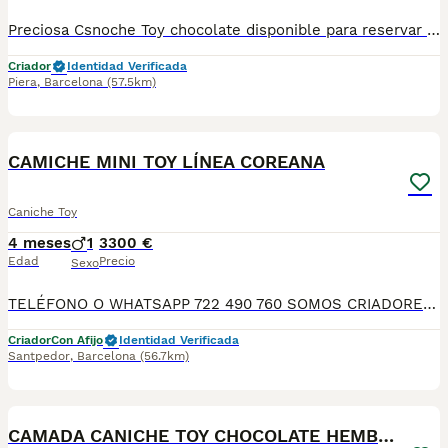
Preciosa Csnoche Toy chocolate disponible para reservar . Centro Canino Vallbonica es mucho más que un centro de cría , es una familia comprometida con el bienestar animal y la cria responsable, siendo Criadores directos, sin intermediarios, con más de 20 años de experiencia. Apostamos por la cría responsable y una cuidada selección por ello todos nuestros bebés nacen y se crían en nuestras instalaciones , asegurando así un correcto desarrollo y una magnífica socialización, consiguiendo en cada ejemplar un carácter juguetón y extrovertido algo primordial para su adaptación como un miembro más en tu familia . Se entregan con el carnet de vacunas con el plan correspondiente a su edad , desparasitados y microchip implantado y activado en registro de Anicom. Facilitamos junto al cachorro contrato de compra con garantías víricas de 15 días y congénitas de 1 año . Contamos con un gran equipo de profesionales entre los que se encuentran educadores, auxiliares y Veterinarios ofreciendo los controles sanitarios necesarios así como continua vigilancia asegurando su bienestar . Hacemos envíos a toda España con empresa de transporte privado, proporcionando un viaje confortable y ofreciendo las atenciones necesarias a nuestros bebés . Si estás interesado en alguno de nuestros ejemplares solicita información sin compromiso al 722269698 . También atendemos vía WhatsApp . PRECIO REAL ( incluye el IVA) .
Criador
Identidad Verificada
Piera
,
Barcelona
(57.5km)
5
CAMICHE MINI TOY LÍNEA COREANA
Caniche Toy
4 meses
1
3300 €
Edad
Precio
Sexo
TELÉFONO O WHATSAPP 722 490 760 SOMOS CRIADORES DIRECTOS SIN INTERMEDIARIOS! MÁS DE 20 AÑOS EN EL SECTOR NOS AVALAN, VALORANDO TANTO LA CRIA RESPONSABLE COMO TAMBIÉN LA SELECCIÓN PARA MEJORAR LA RAZA DURANTE TODOS ESTOS AÑOS. NUESTROS CACHORROS SE ENTREGAN PREVIAMENTE REVISADOS POR NUESTRO VETERINARIO PROFESIONAL Y BAJO LOS MAS ESTRICTOS CONTROLES DE SALUD, HACEMOS HINCAPIÉ EN SU SOCIABILIZACIÓN PARA SU CORRECTO DESARROLLO NEUROLOGICO! Y OS ASESORAMOS ANTES DURANTE Y DESPUES DE LA ENTREGA PARA QUE TODO SEA LO MAS AFABLE Y FACIL POSIBLE DURANTE LA ADAPTACION! NUESTROS BEBES SE ENTREGAN A PARTIR DE LOS DOS MESES CON SUS VACUNAS AL DIA, DESPARASITADOS Y CON GARANTIAS DE SALUD, MICROCHIP Y CARTILLA DE VACUNACION! SI BUSCAS UN COMPAÑERO SANO Y EQUILIBRADO ESTE ES EL LUGAR, TE ASESORAREMOS DURANTE TODO EL PROCESO NO DUDES EN CONSULTAR POR NUESTROS PEQUES AL 722 490 760
Criador
Con Afijo
Identidad Verificada
Santpedor
,
Barcelona
(56.7km)
8
CAMADA CANICHE TOY CHOCOLATE HEMBRAS