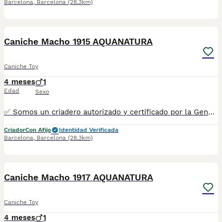
Barcelona
,
Barcelona
(28.3km)
6
Caniche Macho 1915 AQUANATURA
Caniche Toy
4 meses
1
Edad
Sexo
✅ Somos un criadero autorizado y certificado por la Generalitat de Catalunya bajo el número de Núcleo Zoológico G25/00314. PARA MÁS INFORMACIÓN: ☎️ 933095977 📱 685878504 / 674320847 🐶 Programa una visita para conocerlos 💻 Más fotos y vídeos en nuestra web www.aquanatura.es 🚙 Hacemos envíos 📌 Calle Roger de Flor 45, muy cerca del Arc de Triomf de Barcelona, de Lunes a Sábados. Se entregan con sus vacunas, desparasitados interna y externamente, con microchip y su registro, cartilla sanitaria y contrato de garantías, documentación legal y factura. AQUANATURA
Criador
Con Afijo
Identidad Verificada
Barcelona
,
Barcelona
(28.3km)
8
1
Caniche Macho 1917 AQUANATURA
Caniche Toy
4 meses
1