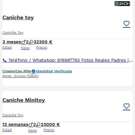
20
1
Caniche toy
Caniche Toy
3 meses
2
3
2300 €
Edad
Precio
Sexo
📞 Teléfono / WhatsApp: 616987793 Fotos Reales Padres importados directamente de China Los cachorros nacieron en nuestro criadero de Girona . Para familia muy exigentes. 🐶Disponible cachorrito de CANICHE macho y hembra de linea asiatica, se caracteriza por una estética tipo "peluche" o "muñeca", destacando por ojos muy grandes, negros y redondos, un hocico más chato y corto, y orejas de inserción más alta. Se entrega con todas las garantías: ✔ Vacunas correspondientes a su edad ✔ Desparasitaciones al día ✔ Factura legal ✔ Contrato de compra-venta ✔ Procedente de centro autorizado con núcleo zoológico 👨‍👩‍👧‍👦 Criado con atención diaria y acostumbrado al contacto humano. 🏡 Visitas disponibles de lunes a domingo con cita previa, para que puedas conocer a los cachorros y ver dónde se crían. 🚚 Envíos disponibles a toda España. Los precios pueden variar según la edad , sexo , color ,tamaño ,mas iva .
Criador
Con Afijo
Identidad Verificada
Amer
,
Girona
(54km)
11
Caniche Minitoy
Caniche Toy
13 semanas
2
2
3000 €
Edad
Precio
Sexo