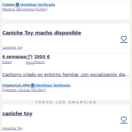
Criador
Identidad Verificada
Mataró
,
Barcelona
(0.7km)
4
BOOST
Caniche Toy macho disponible
Caniche Toy
6 semanas
1
2500 €
Edad
Precio
Sexo
Cachorro criado en entorno familiar, con socialización diaria desde sus primeros días. Seguro, equilibrado y acostumbrado al contacto humano. ✔ Socializado desde nacimiento ✔ Crecimiento en ambiente familiar ✔ Carácter estable y afectuoso Salud garantizada: seguimiento veterinario continuo y alimentación de alta calidad para un desarrollo óptimo\. Se entrega con: - Vacunas acordes a su edad - Microchip implantado - Revisión veterinaria completa - Documentación en regla - Contrato de compraventa con garantías Cachorro listo para integrarse en su nuevo hogar con todas las garantías sanitarias y legales. Buscamos familia responsable que valore un compañero sano, bien cuidado y criado con dedicación. Elite Dynasty Cría responsable, calidad y compromiso
Criador
Con Afijo
Identidad Verificada
Figueres
,
Girona
(92.2km)
7
TODOS LOS ANUNCIOS
caniche toy
Caniche Toy