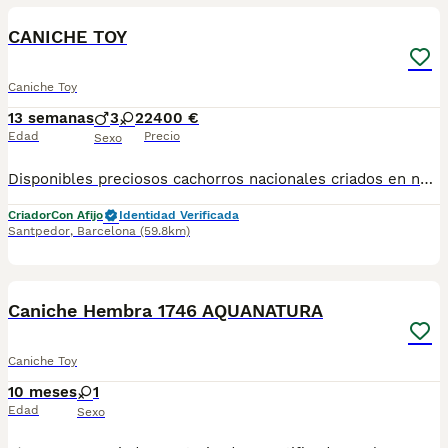
CANICHE TOY
Caniche Toy
13 semanas
3
2
2400 €
Edad
Precio
Sexo
Disponibles preciosos cachorros nacionales criados en nuestras instalaciones, en un ambiente familiar y responsable. Nuestros cachorros se entregan con cartilla de primera vacunación, vacunas correspondientes a su edad, desparasitados interna y externamente, y con microchip implantado y dado de alta. Además, realizamos un contrato de garantía que incluye: • Garantía vírica de 15 días. • Garantía congénita de 1 año. Desde la fecha de entrega del cachorro. Nos comprometemos al 100% con la salud, el bienestar y el cuidado de nuestros pequeños. Disponemos de Núcleo Zoológico Para más información, imágenes o cualquier consulta sin compromiso, pueden contactar con nosotros en los teléfonos: CRISTINA 📞 722 788 399 📞 932 514 529
Criador
Con Afijo
Identidad Verificada
Santpedor
,
Barcelona
(59.8km)
9
Caniche Hembra 1746 AQUANATURA
Caniche Toy
10 meses
1
Edad
Sexo