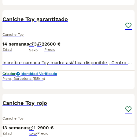
21
2
Caniche Toy garantizado
Caniche Toy
14 semanas
3
2
2600 €
Edad
Precio
Sexo
Increíble camada Toy madre asiática disponible , Centro Canino Vallbonica es mucho más que un centro de cría , es un equipo amante de los animales y apasionados con su trabajo y muy comprometidos con el bienestar animal. Somos Criadores directos, sin intermediarios, con más de 20 años de experiencia y Apostamos por una cría responsable y una cuidada selección de nuestros progenitores. TODOS nuestros bebés nacen y se crían en nuestras instalaciones rodeados de naturaleza y cariño , asegurando así un correcto desarrollo y una magnífica socialización, consiguiendo en cada ejemplar un carácter juguetón y extrovertido algo primordial para su adaptación como un miembro más en tu familia . Se entregan con carnet de vacunas correspondiente a su edad , desparasitados y microchip implantado y activado en registro de Anicom. Facilitamos junto al cachorro contrato de compra con garantías víricas de 15 días y congénitas de 1 año . Contamos con un gran equipo de profesionales entre los que se encuentran educadores, auxiliares y Veterinarios ofreciendo los controles sanitarios necesarios así como continua vigilancia asesorándote durante todos el proceso y al llegar a casa. Hacemos envíos a toda España con empresa de transporte privado, proporcionando un viaje confortable y ofreciendo las atenciones necesarias a nuestros bebés . Nuestros precios son REALES ( incluye el IVA) y sin sorpresas finales . Si estás interesado en alguno de nuestros ejemplares solicita información sin compromiso. También atendemos vía WhatsApp ☎️722269698 - 722374274 📍Piera (Barcelona)
Criador
Identidad Verificada
Piera
,
Barcelona
(58km)
7
1
Caniche Toy rojo
Caniche Toy
13 semanas
1
2900 €
Edad
Precio
Sexo