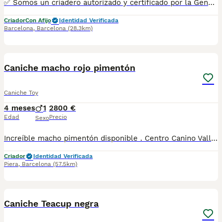
✅ Somos un criadero autorizado y certificado por la Generalitat de Catalunya. PARA MÁS INFORMACIÓN: ☎️ 933095977 📱 685878504 / 674320847 💻 www.aquanatura.es 🚙 Hacemos envíos 📌 Calle Roger de Flor 45, muy cerca del Arc de Triomf de Barcelona, de Lunes a Sábados. Se entregan con la mayoría de sus vacunas, desparasitados interna y externamente, con microchip y su registro, cartilla sanitaria y contrato de garantías, bajo la supervisión de nuestro equipo veterinario. AQUANATURA
Criador
Con Afijo
Identidad Verificada
Barcelona
,
Barcelona
(28.3km)
9
1
Caniche macho rojo pimentón
Caniche Toy
4 meses
1
2800 €
Edad
Precio
Sexo
Increíble macho pimentón disponible . Centro Canino Vallbonica es mucho más que un centro de cría , es una familia comprometida con el bienestar animal y la cria responsable, por ello todos nuestros bebés nacen y se crían en nuestras instalaciones , asegurando así un correcto desarrollo y una magnífica socialización, consiguiendo en cada ejemplar un carácter juguetón y extrovertido algo primordial para su adaptación como un miembro más en tu familia . Se entregan con el carnet de vacunas con el plan correspondiente a su edad , desparasitados y microchip implantado y activado en registro de Anicom. Facilitamos junto al cachorro contrato de compra con garantías víricas de 15 días y congénitas de 1 año . Contamos con un gran equipo de profesionales entre los que se encuentran educadores, auxiliares y Veterinarios ofreciendo los controles sanitarios necesarios así como continua vigilancia asegurando su bienestar . Hacemos envíos a toda España con empresa de transporte privado, proporcionando un viaje confortable y ofreciendo las atenciones necesarias a nuestros bebés . Si estás interesado en alguno de nuestros ejemplares solicita información sin compromiso al 722269698 . También atendemos vía WhatsApp . PRECIO REAL ( incluye el IVA) . Núcleo zoológico B2501315
Criador
Identidad Verificada
Piera
,
Barcelona
(57.5km)
2
Caniche Teacup negra