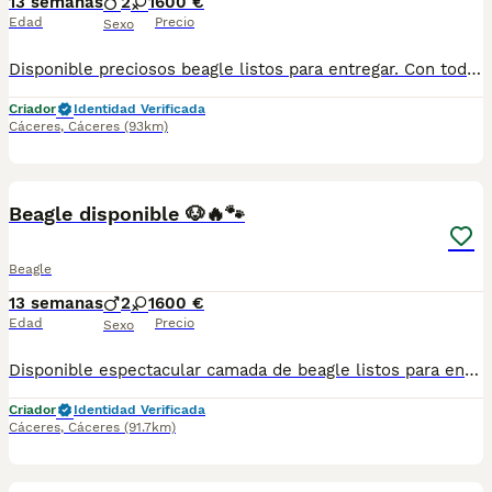
13 semanas
2
1
600 €
Edad
Precio
Sexo
Disponible preciosos beagle listos para entregar. Con toda la documentación al día, vacunado,desparasitado y con la cartilla adecuada a su edad. Se encuentran en Cáceres . Criados en ambiente familiar súper cariñosos y sociables. Pregunten sin compromiso
Criador
Identidad Verificada
Cáceres
,
Cáceres
(93km)
5
Beagle disponible 🐶🔥🐾
Beagle
13 semanas
2
1
600 €
Edad
Precio
Sexo
Disponible espectacular camada de beagle listos para entregar. Con toda la documentación al día, vacunado,desparasitado y con la cartilla adecuada a su edad. Se encuentran en Cáceres. Criados en ambiente familiar súper cariñosos y sociables. Pregunten sin compromiso
Criador
Identidad Verificada
Cáceres
,
Cáceres
(91.7km)
1