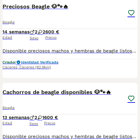
Preciosos Beagle 🐶🐾🔥
Beagle
14 semanas
2
2
600 €
Edad
Precio
Sexo
Disponible preciosos machos y hembras de beagle listos para entregar. Con toda la documentación al día, vacunado,desparasitado y con la cartilla adecuada a su edad. Se encuentran en Cáceres . Criados en ambiente familiar súper cariñosos y sociables. Pregunten sin compromiso
Criador
Identidad Verificada
Cáceres
,
Cáceres
(82.9km)
6
Cachorros de beagle disponibles 🐶🐾🔥
Beagle
13 semanas
2
1
600 €
Edad
Precio
Sexo
Disponible preciosos machos y hembras de beagle listos para entregar. Con toda la documentación al día, vacunado,desparasitado y con la cartilla adecuada a su edad. Se encuentran en Cáceres. Criados en ambiente familiar súper cariñosos y sociables. Pregunten sin compromiso