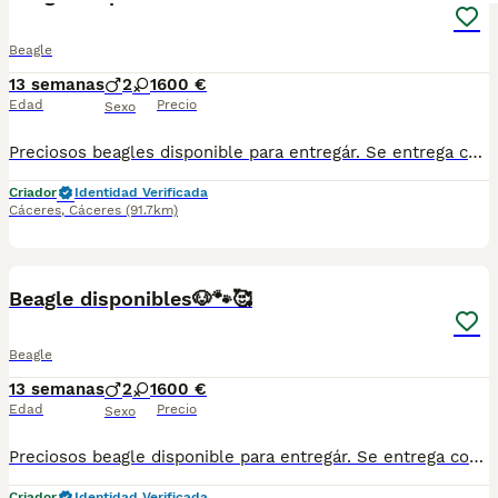
Beagle
13 semanas
2
1
600 €
Edad
Precio
Sexo
Preciosos beagles disponible para entregár. Se entrega con toda la documentación al día, vacunados desparasitados y con la cartilla adecuada a su edad . Nuestros cachorros están criados con mucho amor y mimos en ambiente familiar. Súper sociables y cariñosos. Se encuentran en Cáceres. Cualquier duda pregunten sin compromiso ☺️
Criador
Identidad Verificada
Cáceres
,
Cáceres
(91.7km)
1
Beagle disponibles🐶🐾🥰
Beagle
13 semanas
2
1
600 €
Edad
Precio
Sexo
Preciosos beagle disponible para entregár. Se entrega con toda la documentación al día, vacunados desparasitados y con la cartilla adecuada a su edad . Nuestros cachorros están criados con mucho amor y mimos en ambiente familiar. Súper sociables y cariñosos. Se encuentran en Sevilla,también disponemos de transporte. Cualquier duda pregunten sin compromiso ☺️
Criador
Identidad Verificada