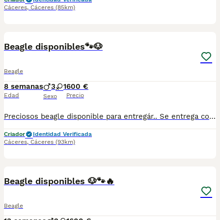
Cáceres
,
Cáceres
(85km)
6
Beagle disponibles🐾🐶
Beagle
8 semanas
3
1
600 €
Edad
Precio
Sexo
Preciosos beagle disponible para entregár.. Se entrega con toda la documentación al día, vacunados desparasitados y con la cartilla adecuada a su edad . Nuestros cachorros están criados con mucho amor y mimos en ambiente familiar. Súper sociables y cariñosos. Se encuentran en caceres. Cualquier duda pregunten sin compromiso ☺️
Criador
Identidad Verificada
Cáceres
,
Cáceres
(93km)
5
Beagle disponibles 🐶🐾🔥
Beagle