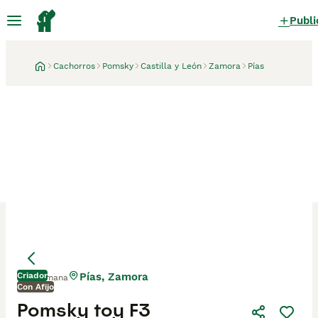
Publi
Cachorros
Pomsky
Castilla y León
Zamora
Pías
Criador
Pías, Zamora
1 semana
Con Afijo
Pomsky toy F3