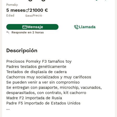
Pomsky
5 meses
2
1000 €
Edad
Precio
Sexo
Mensaje
Llamada
Responde en 2 horas
Descripción
Preciosos Pomsky F3 tamaños toy

Padres testados genéticamente 

Testados de displasia de cadera 

Cachorros muy socializados y muy cariñosos 

Se pueden venir a ver sin compromiso

Se entregan con pasaporte, microchip, vacunados, 
desparasitados, con contrato, kit cachorro 

Madre F2 importada de Rusia 

Padre F5 importado de Estados Unidos 

Se hacen envíos 