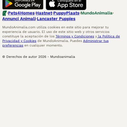
Pets4Homes
Hastnet
PuppyPlaats
MundoAnimalia
Annunci Animali
Lancaster Puppies
MundoAnimalia.com utiliza cookies en este sitio para mejorar tu
experiencia de usuario. El uso de este sitio web y otros servicios
constituye la aceptación de los
Términos y Condiciones
y
la Política de
Privacidad y Cookies
de MundoAnimalia. Puedes
Administrar tus
preferencias
en cualquier momento.
© Derechos de autor
2026
-
Mundoanimalia