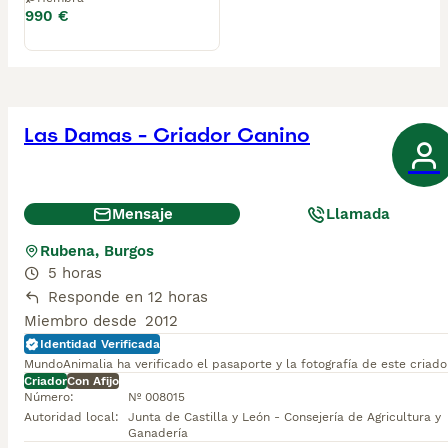
990 €
No dudéis en preguntar lo que necesitéis, os 
informamos sin compromiso. Atendemos teléfono y 
WhatsApp: 690 71 43 23

N.Z: 
Mostrar número de teléfono
Las Damas - Criador Canino
Mensaje
Llamada
Rubena, Burgos
5 horas
Responde en 12 horas
Miembro desde
2012
Identidad Verificada
MundoAnimalia ha verificado el pasaporte y la fotografía de este criado
Criador
Con Afijo
Número
:
Nº 008015
Autoridad local
:
Junta de Castilla y León - Consejería de Agricultura y
Ganadería