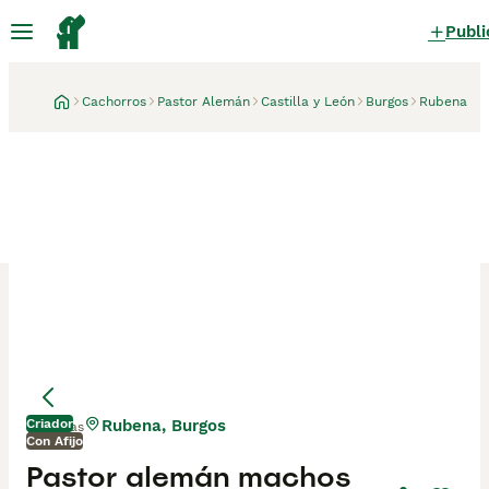
Publi
Cachorros
Pastor Alemán
Castilla y León
Burgos
Rubena
Criador
Rubena, Burgos
3 días
Con Afijo
Pastor alemán machos