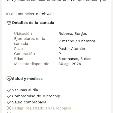
se desarrollan. Ejercemos una cría responsable y 
ofrecemos un trato serio.

ID del anuncio
:
ruSEehwGa
Es importante destacar que nosotros criamos 
Detalles de la camada
mascotas para ser animales de compañía, no 
ejemplares de cría ni de exposición. Sin embargo, nos 
Ubicación
Rubena, Burgos
imponemos los cánones más estrictos en lo que a 
Ejemplares en la
condiciones sanitarias y calidad se refiere. Nuestra 
2 macho / 1 hembra
camada
prioridad es ofrecer cachorros sanos y socializados. 
Raza
Pastor Alemán
También nos gusta poner en valor el tipo de 
Generación
P
crecimiento y los cuidados que tienen en nuestro 
Edad
5 semanas, 5 días
Centro y el entorno en el que viven tanto ellos como 
Mascota disponible
30 ago 2026
sus padres.

Se entregan con:

Salud y médicos
- Microchip

Vacunas al día
- Pasaporte

- Vacunas y desparasitaciones pertinentes a su edad.

Compromiso de Microchip
- Socialización con la manada del Centro, con 
Salud comprobada
personas y con otros animales.

Pedigrí registrado en la recogida
- Revisiones periódicas veterinarias hasta el momento 