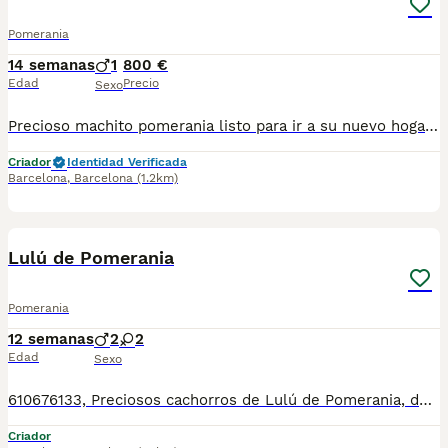
Pomerania
14 semanas
1
800 €
Edad
Precio
Sexo
Precioso machito pomerania listo para ir a su nuevo hogar para dar alegría lleno de energía y mucho amor que dar. Se entrega con su cartilla de vacunacion y desparacion correspondiente a su edad Todos nuestros cachorros estan criados en ambiente familiar con mucho amor y mucha dedicación
Criador
Identidad Verificada
Barcelona
,
Barcelona
(1.2km)
8
Lulú de Pomerania
Pomerania
12 semanas
2
2
Edad
Sexo
610676133, Preciosos cachorros de Lulú de Pomerania, de tamaño pequeñito, varios colores disponibles, con mucha calidad de pelo, muy bien cuidados, tienen dos meses de edad, se entregan revisados por nuestro veterinario, vacunados, desparasitados, con su cartilla veterinaria, microchip y garantía sanitaria por escrito. Tienen un carácter excelente, muy buenos y cariñosos, ideales para compañía, se pueden ver sin compromiso. Para más información 610676133
Criador