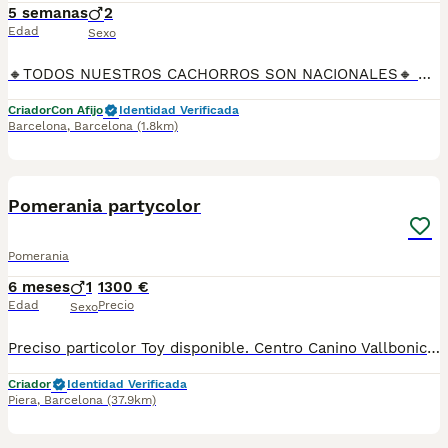
5 semanas
2
Edad
Sexo
🔸TODOS NUESTROS CACHORROS SON NACIONALES🔸 Se entregan con sus vacunas, desparasitaciones internas y externas, microchip y su registro, cartilla sanitaria, contrato de garantías, toda su documentación legal y factura. ✅ Somos un criadero familiar autorizado y certificado por la Generalitat de Catalunya bajo el número de Núcleo Zoológico G25/00314. 💙 Con más de 30 años promoviendo la cría responsable. PARA MÁS INFORMACIÓN: ☎️ TIENDA 933095977 📱 CRIADERO 685878504 📱 WHATSAPP 674320847 🐶 Puedes conocer a los cachorros en persona (cita previa) 💻 Fotos y vídeos www.aquanatura.es 🚙 Hacemos envíos 💰 Financiamos 📌 Calle Roger de Flor 45, muy cerca del Arc de Triomf de Barcelona, de Lunes a Sábados.
Criador
Con Afijo
Identidad Verificada
Barcelona
,
Barcelona
(1.8km)
8
1
Pomerania partycolor
Pomerania
6 meses
1
1300 €
Edad
Precio
Sexo
Preciso particolor Toy disponible. Centro Canino Vallbonica es mucho más que un centro de cría , es una familia comprometida con el bienestar animal y la cria responsable, por ello todos nuestros bebés nacen y se crían en nuestras instalaciones , asegurando así un correcto desarrollo y una magnífica socialización, consiguiendo en cada ejemplar un carácter juguetón y extrovertido algo primordial para su adaptación como un miembro más en tu familia . Se entregan con el carnet de vacunas con el plan correspondiente a su edad , desparasitados y microchip implantado y activado en registro de Anicom. Facilitamos junto al cachorro contrato de compra con garantías víricas de 15 días y congénitas de 1 año . Contamos con un gran equipo de profesionales entre los que se encuentran educadores, auxiliares y Veterinarios ofreciendo los controles sanitarios necesarios así como continua vigilancia asegurando su bienestar . Hacemos envíos a toda España con empresa de transporte privado, proporcionando un viaje confortable y ofreciendo las atenciones necesarias a nuestros bebés . Si estás interesado en alguno de nuestros ejemplares solicita información sin compromiso al 722269698 . También atendemos vía WhatsApp . PRECIO REAL ( incluye el IVA) .
Criador
Identidad Verificada
Piera
,
Barcelona
(37.9km)
2
1