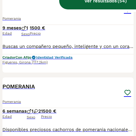
Ver resultados
(
54
)
Pomerania Toy
Pomerania
9 meses
1
1500 €
Edad
Precio
Sexo
Buscas un compañero pequeño, inteligente y con un corazón gigante? Nuestro cachorro macho Pomerania está creciendo sano, feliz y muy querido. Desde sus primeros días, ha estado rodeado de amor, en un entorno familiar donde priorizamos el bienestar y la socialización de cada uno de nuestros peluditos. Carácter dulce y alegre .Perfectamente socializado 🌟 Padres visibles, de líneas seleccionadas 🌟 Se entrega con chip, vacunas, desparasitación, cartilla veterinaria, contrato de garantías 🐶 Como criadores responsables, te invitamos a venir a conocernos en persona. Podrás ver cómo viven nuestros perros, conocer a los papás del cachorro y observar de cerca el ambiente en el que crecen: limpio, cuidado y lleno de afecto. Si deseas más información, fotos o concertar una visita, no dudes en escribirnos. ✨ La calidad y el amor se notan desde el primer día. ✨
Criador
Con Afijo
Identidad Verificada
Figueres
,
Girona
(117.2km)
9
POMERANIA
Pomerania
6 semanas
1
2
1500 €
Edad
Precio
Sexo
Disponibles preciosos cachorros de pomerania nacionales criados en nuestras instalaciones, en un ambiente familiar y responsable. Nuestros cachorros se entregan con cartilla de primera vacunación, vacunas correspondientes a su edad, desparasitados interna y externamente, y con microchip implantado y dado de alta. Además, realizamos un contrato de garantía que incluye: • Garantía vírica de 15 días. • Garantía congénita de 1 año. Desde la fecha de entrega del cachorro. Nos comprometemos al 100% con la salud, el bienestar y el cuidado de nuestros pequeños. Disponemos de Núcleo Zoológico Para más información, imágenes o cualquier consulta sin compromiso, pueden contactar con nosotros en los teléfonos: CRISTINA 📞 722 788 399 📞 932 514 529