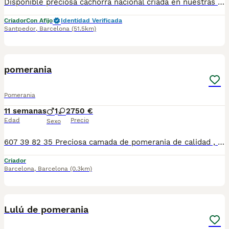
Disponible preciosa cachorra nacional criada en nuestras instalaciones, en un ambiente familiar y responsable. Nuestros cachorros se entregan con cartilla de primera vacunación, vacunas correspondientes a su edad, desparasitados interna y externamente, y con microchip implantado y dado de alta. Además, realizamos un contrato de garantía que incluye: • Garantía vírica de 15 días. • Garantía congénita de 1 año. Desde la fecha de entrega del cachorro. Nos comprometemos al 100% con la salud, el bienestar y el cuidado de nuestros pequeños. Disponemos de Núcleo Zoológico Para más información, imágenes o cualquier consulta sin compromiso, pueden contactar con nosotros en los teléfonos: CRISTINA 📞 722 788 399 📞 932 514 529
Criador
Con Afijo
Identidad Verificada
Santpedor
,
Barcelona
(51.5km)
1
pomerania
Pomerania
11 semanas
1
2
750 €
Edad
Precio
Sexo
607 39 82 35 Preciosa camada de pomerania de calidad , se entregan con minimo de dos meses y medio de edad y sus vacunas correspondientes, desparasitados interna y externamente, pasaporte y microchip, contrato de garantia de salud. preferiblemente recogida en mano pero también podemos entregar en toda España mediante transporte de alta calidad preparado para animales y con chofer particular con posibilidad de pago contra reembolso Llámanos o háblanos por whats app, Teléfono 607398235
Criador
Barcelona
,
Barcelona
(0.3km)
8
Lulú de pomerania