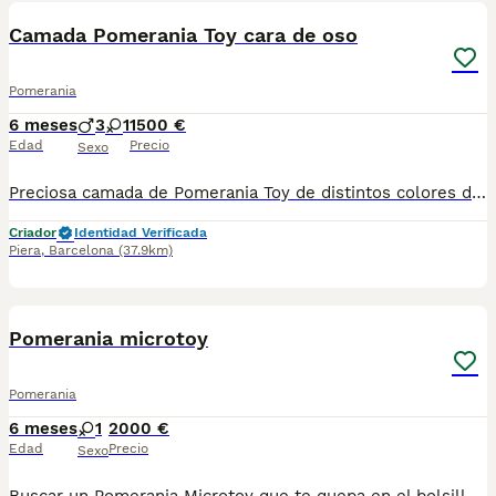
Camada Pomerania Toy cara de oso
Pomerania
6 meses
3
1
1500 €
Edad
Precio
Sexo
Preciosa camada de Pomerania Toy de distintos colores disponibles. Centro Canino Vallbonica es mucho más que un centro de cría , es una familia comprometida con el bienestar animal y la cria responsable, por ello todos nuestros bebés nacen y se crían en nuestras instalaciones , asegurando así un correcto desarrollo y una magnífica socialización, consiguiendo en cada ejemplar un carácter juguetón y extrovertido algo primordial para su adaptación como un miembro más en tu familia . Se entregan con el carnet de vacunas con el plan correspondiente a su edad , desparasitados y microchip implantado y activado en registro de Anicom. Facilitamos junto al cachorro contrato de compra con garantías víricas de 15 días y congénitas de 1 año . Contamos con un gran equipo de profesionales entre los que se encuentran educadores, auxiliares y Veterinarios ofreciendo los controles sanitarios necesarios así como continua vigilancia asegurando su bienestar . Hacemos envíos a toda España con empresa de transporte privado, proporcionando un viaje confortable y ofreciendo las atenciones necesarias a nuestros bebés . Si estás interesado en alguno de nuestros ejemplares solicita información sin compromiso al 722269698 . También atendemos vía WhatsApp . PRECIO REAL ( incluye el IVA) . Núcleo zoológico B2501315
Criador
Identidad Verificada
Piera
,
Barcelona
(37.9km)
5
2
Pomerania microtoy
Pomerania
6 meses
1
2000 €
Edad
Precio
Sexo