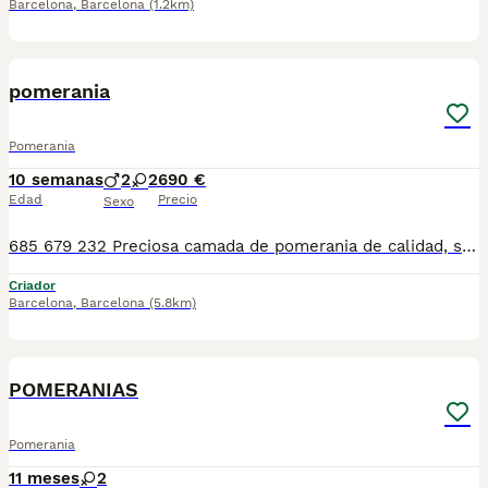
Barcelona
,
Barcelona
(1.2km)
1
pomerania
Pomerania
10 semanas
2
2
690 €
Edad
Precio
Sexo
685 679 232 Preciosa camada de pomerania de calidad, se entregan con minimo de dos meses y medio de edad y sus vacunas correspondientes, desparasitados interna y externamente, pasaporte y microchip, contrato de garantia de salud. preferiblemente recogida en mano pero también podemos entregar en toda España mediante transporte de alta calidad preparado para animales y con chofer particular con posibilidad de pago contra reembolso Llámanos o háblanos por whats app, Teléfono 685 679 232
Criador
Barcelona
,
Barcelona
(5.8km)
1
POMERANIAS
Pomerania
11 meses
2