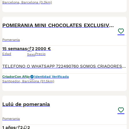
Barcelona
,
Barcelona
(0.3km)
6
POMERANIA MINI CHOCOLATES EXCLUSIVOS
Pomerania
15 semanas
2
2000 €
Edad
Precio
Sexo
TELEFONO O WHATSAPP 722490760 SOMOS CRIADORES DIRECTOS SIN INTERMEDIARIOS! MAS DE 20 AÑOS EN EL SECTOR NOS AVALAN, VALORANDO NO SOLO LA CRIA RESPONSABLE SI NO TAMBIEN LA SELECCIÓN PARA MEJORAR LA RAZA DURANTE TODOS ESTOS AÑOS. NUESTROS CACHORROS SE ENTREGAN PREVIAMENTE REVISADOS POR UN VETERINARIO PROFESIONAL Y BAJO LOS MAS ESTRICTOS CONTROLES DE SALUD, HACEMOS HINCAPIÉ EN SU SOCIABILIZACIÓN PARA SU CORRECTO DESARROLLO NEUROLOGICO! Y OS ASESORAMOS ANTES DURANTE Y DESPUES DE LA ENTREGA PARA QUE TODO SEA LO MAS AFABLE Y FACIL POSIBLE DURANTE LA ADAPTACION! NUESTROS BEBE SE ENTREGAN A PARTIR DE LOS DOS MESES CON SUS VACUNAS AL DIA, DESPARASITADOS Y CON GARANTIAS DE SALUD, MICROCHIP Y CARTILLA DE VACUNACION! SI BUSCAS UN COMPAÑERO SANO Y EQUILIBRADO ESTE ES EL LUGAR, TE ASESORAREMOS DURANTE TODO EL PROCESO NO DUDES EN CONSULTAR POR NUESTROS PEQUES AL 722 490 760
Criador
Con Afijo
Identidad Verificada
Santpedor
,
Barcelona
(51.5km)
6
Lulú de pomerania
Pomerania
1 años
2
2