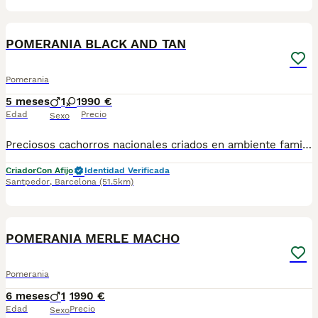
5
POMERANIA BLACK AND TAN
Pomerania
5 meses
1
1
990 €
Edad
Precio
Sexo
Preciosos cachorros nacionales criados en ambiente familiar disponibles de raza pomerania . Se entregan con su carnet de primo vacunación, las vacunas correspondientes a su edad, desparasitados interna y externamente, con microchip implantado. Se realiza un contrato en el que incluye garantía vírica de 15 días y una garantía congénita de un año desde el día de la entrega del cachorro. Nos comprometemos 100% con la salud de nuestros pequeños. Núcleo zoológico B2500604. Para más información/imagenes o consultas sin compromiso al número de teléfono 722788399 o al 932514529.
Criador
Con Afijo
Identidad Verificada
Santpedor
,
Barcelona
(51.5km)
3
POMERANIA MERLE MACHO
Pomerania
6 meses
1
1990 €
Edad
Precio
Sexo