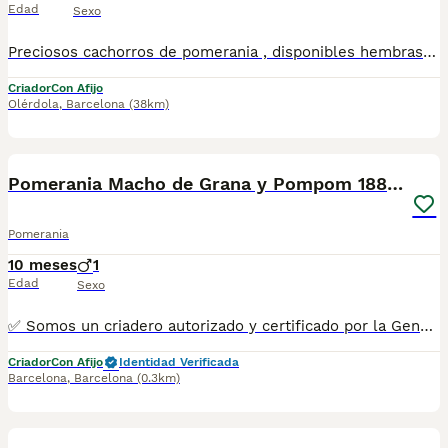
Edad
Sexo
Preciosos cachorros de pomerania , disponibles hembras , color crema. Todos nuestros cachorros se entregan con las vacunas correspondientes a su edad y microchip, con las respectivas garantías. Visitanos sin ningun tipo de compromsio , gran exposicion de cachorros, padres a la vista.
Criador
Con Afijo
Olérdola
,
Barcelona
(38km)
7
Pomerania Macho de Grana y Pompom 1881 AQUANATURA
Pomerania
10 meses
1
Edad
Sexo
✅ Somos un criadero autorizado y certificado por la Generalitat de Catalunya bajo el número de Núcleo Zoológico G25/00314. PARA MÁS INFORMACIÓN: ☎️ 933095977 📱 685878504 / 674320847 💻 Más fotos y vídeos en nuestra web www.aquanatura.es 🚙 Hacemos envíos 📌 Calle Roger de Flor 45, muy cerca del Arc de Triomf de Barcelona, de Lunes a Sábados. Se entregan con sus vacunas, desparasitados interna y externamente, con microchip y su registro, cartilla sanitaria y contrato de garantías, documentación legal y factura. AQUANATURA
Criador
Con Afijo
Identidad Verificada
Barcelona
,
Barcelona
(0.3km)
5
1