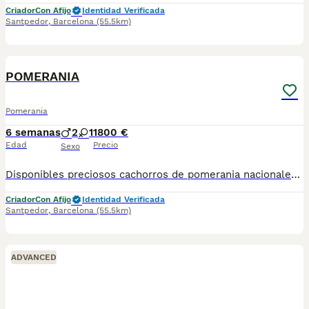
Criador
Con Afijo
Identidad Verificada
Santpedor
,
Barcelona
(55.5km)
6
POMERANIA
Pomerania
6 semanas
2
1
1800 €
Edad
Precio
Sexo
Disponibles preciosos cachorros de pomerania nacionales criados en nuestras instalaciones, en un ambiente familiar y responsable. Nuestros cachorros se entregan con cartilla de primera vacunación, vacunas correspondientes a su edad, desparasitados interna y externamente, y con microchip implantado y dado de alta. Además, realizamos un contrato de garantía que incluye: • Garantía vírica de 15 días. • Garantía congénita de 1 año. Desde la fecha de entrega del cachorro. Nos comprometemos al 100% con la salud, el bienestar y el cuidado de nuestros pequeños. Disponemos de Núcleo Zoológico Para más información, imágenes o cualquier consulta sin compromiso, pueden contactar con nosotros en los teléfonos: CRISTINA 📞 722 788 399 📞 932 514 529
Criador
Con Afijo
Identidad Verificada
Santpedor
,
Barcelona
(55.5km)
ADVANCED