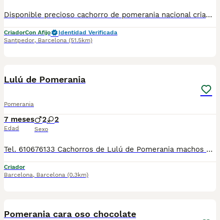
Disponible precioso cachorro de pomerania nacional criado en nuestras instalaciones, en un ambiente familiar y responsable. Nuestros cachorros se entregan con cartilla de primera vacunación, vacunas correspondientes a su edad, desparasitados interna y externamente, y con microchip implantado y dado de alta. Además, realizamos un contrato de garantía que incluye: • Garantía vírica de 15 días. • Garantía congénita de 1 año. Desde la fecha de entrega del cachorro. Nos comprometemos al 100% con la salud, el bienestar y el cuidado de nuestros pequeños. Disponemos de Núcleo Zoológico Para más información, imágenes o cualquier consulta sin compromiso, pueden contactar con nosotros en los teléfonos: CRISTINA 📞 722 788 399 📞 932 514 529
Criador
Con Afijo
Identidad Verificada
Santpedor
,
Barcelona
(51.5km)
5
Lulú de Pomerania
Pomerania
7 meses
2
2
Edad
Sexo
Tel. 610676133 Cachorros de Lulú de Pomerania machos y hembras, preciosos, de tamaño pequeño, de dos meses de edad, con mucha calidad de pelo, unas autenticas bolitas de pelo, listos para entrega! Se entregan con la vacuna correspondiente a la edad, desparasitados, con su cartilla veterinaria, microchip y garantía por escrito, muy bien cuidados, muy sanos, criados en entorno familiar. Ven a verlos sin compromiso cualquier día de la semana, incluidos festivos. Disponemos de centro con número zoológico T-2500116
Criador
Barcelona
,
Barcelona
(0.3km)
9
2
Pomerania cara oso chocolate