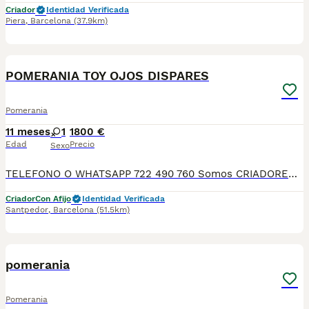
Criador
Identidad Verificada
Piera
,
Barcelona
(37.9km)
5
POMERANIA TOY OJOS DISPARES
Pomerania
11 meses
1
1800 €
Edad
Precio
Sexo
TELEFONO O WHATSAPP 722 490 760 Somos CRIADORES PROFESIONALES, CON NÚCLEO ZOOLÓGICO PROPIO. Seleccionamos para tener los mejores ejemplares tanto a nivel morfología como a nivel de salud y comportamiento. Nuestros cachorros crecen en un ambiente familiar, con unas condiciones higiénico-sanitarias excepcionales y totalmente socializados, tanto con otros animales como con las personas, para garantizar su bienestar animal. No dudes en consultar sobre disponibilidad de entrega, reserva y sus características, Nuestros cachorros se entregan: DESPARASITADOS INTERNA Y EXTERNAMENTE CON SUS VACUNAS AL DÍA CORRESPONDIENTES POR EDAD CARTILLA DE VACUNACIÓN Y GARANTIA COMPLETA DE SALUD ( VÍRICAS, GENÉTICAS Y HEREDITARIASñ) POR ESCRITO! PARA MAS INFORMACIÓN, FOTOS/VIDEOS O CONSULTAS LLAMANOS O ESCRIBENOS POR WHATSAPP AL 722 490 760 POSIBILIDAD DE ENTREGA PERSONALIZADA A DOMICILIO EN TODO EL TERRITORIO NACIONAL. TELEFONO O WHATSAPP 722 490 760 SOMOS CRIADORES DIRECTOS SIN INTERMEDIARIOS! MAS DE 20 AÑOS EN EL SECTOR NOS AVALAN, VALORANDO NO SOLO LA CRIA RESPONSABLE SI NO TAMBIEN LA SELECCIÓN PARA MEJORAR LA RAZA DURANTE TODOS ESTOS AÑOS. NUESTROS CACHORROS SE ENTREGAN PREVIAMENTE REVISADOS POR UN VETERINARIO PROFESIONAL Y BAJO LOS MAS ESTRICTOS CONTROLES DE SALUD, HACEMOS HINCAPIÉ EN SU SOCIABILIZACIÓN PARA SU CORRECTO DESARROLLO NEUROLOGICO! Y OS ASESORAMOS ANTES DURANTE Y DESPUES DE LA ENTREGA PARA QUE TODO SEA LO MAS AFABLE Y FACIL POSIBLE DURANTE LA ADAPTACION! NUESTROS BEBE SE ENTREGAN A PARTIR DE LOS DOS MESES CON SUS VACUNAS AL DIA, DESPARASITADOS Y CON GARANTIAS DE SALUD, MICROCHIP Y CARTILLA DE VACUNACION! SI BUSCAS UN COMPAÑERO SANO Y EQUILIBRADO ESTE ES EL LUGAR, TE ASESORAREMOS DURANTE TODO EL PROCESO NO DUDES EN CONSULTAR POR NUESTROS PEQUES AL 722 490 760
Criador
Con Afijo
Identidad Verificada
Santpedor
,
Barcelona
(51.5km)
1
pomerania
Pomerania