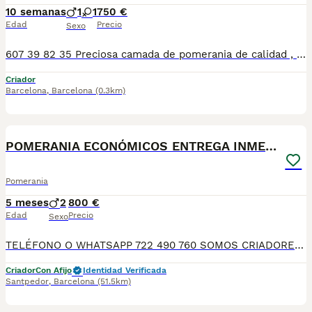
10 semanas
1
1
750 €
Edad
Precio
Sexo
607 39 82 35 Preciosa camada de pomerania de calidad , se entregan con minimo de dos meses y medio de edad y sus vacunas correspondientes, desparasitados interna y externamente, pasaporte y microchip, contrato de garantia de salud. preferiblemente recogida en mano pero también podemos entregar en toda España mediante transporte de alta calidad preparado para animales y con chofer particular con posibilidad de pago contra reembolso Llámanos o háblanos por whats app, Teléfono 607398235
Criador
Barcelona
,
Barcelona
(0.3km)
5
POMERANIA ECONÓMICOS ENTREGA INMEDIATA
Pomerania
5 meses
2
800 €
Edad
Precio
Sexo
TELÉFONO O WHATSAPP 722 490 760 SOMOS CRIADORES DIRECTOS SIN INTERMEDIARIOS! MÁS DE 20 AÑOS EN EL SECTOR NOS AVALAN, VALORANDO TANTO LA CRIA RESPONSABLE COMO TAMBIÉN LA SELECCIÓN PARA MEJORAR LA RAZA DURANTE TODOS ESTOS AÑOS. NUESTROS CACHORROS SE ENTREGAN PREVIAMENTE REVISADOS POR NUESTRO VETERINARIO PROFESIONAL Y BAJO LOS MAS ESTRICTOS CONTROLES DE SALUD, HACEMOS HINCAPIÉ EN SU SOCIABILIZACIÓN PARA SU CORRECTO DESARROLLO NEUROLOGICO! Y OS ASESORAMOS ANTES DURANTE Y DESPUES DE LA ENTREGA PARA QUE TODO SEA LO MAS AFABLE Y FACIL POSIBLE DURANTE LA ADAPTACION! NUESTROS BEBES SE ENTREGAN A PARTIR DE LOS DOS MESES CON SUS VACUNAS AL DIA, DESPARASITADOS Y CON GARANTIAS DE SALUD, MICROCHIP Y CARTILLA DE VACUNACION! SI BUSCAS UN COMPAÑERO SANO Y EQUILIBRADO ESTE ES EL LUGAR, TE ASESORAREMOS DURANTE TODO EL PROCESO NO DUDES EN CONSULTAR POR NUESTROS PEQUES AL 722 490 760
Criador
Con Afijo
Identidad Verificada
Santpedor
,
Barcelona
(51.5km)
7