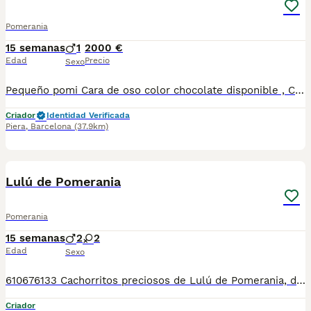
Pomerania
15 semanas
1
2000 €
Edad
Precio
Sexo
Pequeño pomi Cara de oso color chocolate disponible , Centro Canino Vallbonica es mucho más que un centro de cría , es una familia comprometida con el bienestar animal y la cria responsable, siendo Criadores directos, sin intermediarios, con más de 20 años de experiencia. Apostamos por la cría responsable y una cuidada selección por ello todos nuestros bebés nacen y se crían en nuestras instalaciones , asegurando así un correcto desarrollo y una magnífica socialización, consiguiendo en cada ejemplar un carácter juguetón y extrovertido algo primordial para su adaptación como un miembro más en tu familia . Se entregan con el carnet de vacunas con el plan correspondiente a su edad , desparasitados y microchip implantado y activado en registro de Anicom. Facilitamos junto al cachorro contrato de compra con garantías víricas de 15 días y congénitas de 1 año . Contamos con un gran equipo de profesionales entre los que se encuentran educadores, auxiliares y Veterinarios ofreciendo los controles sanitarios necesarios así como continua vigilancia asegurando su bienestar . Hacemos envíos a toda España con empresa de transporte privado, proporcionando un viaje confortable y ofreciendo las atenciones necesarias a nuestros bebés . Si estás interesado en alguno de nuestros ejemplares solicita información sin compromiso al 722269698 . También atendemos vía WhatsApp . PRECIO REAL ( incluye el IVA) .
Criador
Identidad Verificada
Piera
,
Barcelona
(37.9km)
8
Lulú de Pomerania
Pomerania
15 semanas
2
2
Edad
Sexo
610676133 Cachorritos preciosos de Lulú de Pomerania, de tamaño pequeñito, varios colores disponibles, con mucha calidad de pelo, muy bien cuidados, tienen dos meses de edad, se entregan revisados por nuestro veterinario, vacunados, desparasitados, con su cartilla veterinaria, microchip y garantía sanitaria por escrito. Tienen un carácter excelente, muy buenos y cariñosos, ideales para compañía, se pueden ver sin compromiso. Para más información 610676133 número zoológico t-2500116 Número de Microchip: 90200047852478 Núcleo Zoológico: t-2500116
Criador