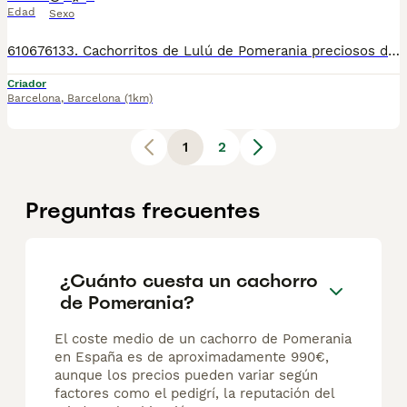
Edad
Sexo
610676133. Cachorritos de Lulú de Pomerania preciosos de color canela, blanco con manchitas, negros y blanco, de tamaño pequeño, tienen dos meses de edad, se entregan con la vacuna correspondiente a la edad, desparasitados, con su cartilla veterinaria, microchip y garantía por escrito vírica y congénita. Muy bien cuidados, muy sanos, criados en entorno familiar. Ven a verlo sin compromiso cualquier día de la semana incluidos festivos. Disponemos de centro con numero zoológico T-2500116 Mi número de teléfono: 610676133
Criador
Barcelona
,
Barcelona
(1km)
1
2
Preguntas frecuentes
¿Cuánto cuesta un cachorro
de Pomerania?
El coste medio de un cachorro de Pomerania
en España es de aproximadamente 990€,
aunque los precios pueden variar según
factores como el pedigrí, la reputación del