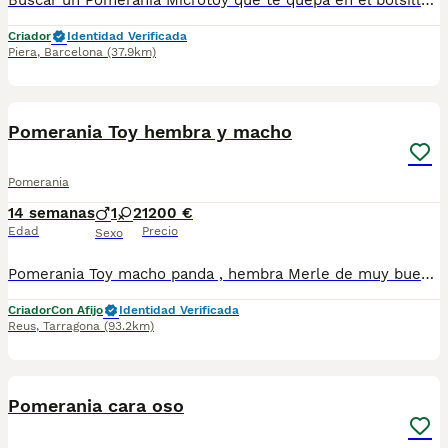
Buscar un Pomerania Microtoy que te quepa en el bolsillo ? Lo tenemos . Preciosa hembra negro Fuego diminuta lista para reservar. Centro Canino Vallbonica es mucho más que un centro de cría , es una familia comprometida con el bienestar animal y la cria responsable, por ello todos nuestros bebés nacen y se crían en nuestras instalaciones , asegurando así un correcto desarrollo y una magnífica socialización, consiguiendo en cada ejemplar un carácter juguetón y extrovertido algo primordial para su adaptación como un miembro más en tu familia . Se entregan con el carnet de vacunas con el plan correspondiente a su edad , desparasitados y microchip implantado y activado en registro de Anicom. Facilitamos junto al cachorro contrato de compra con garantías víricas de 15 días y congénitas de 1 año . Contamos con un gran equipo de profesionales entre los que se encuentran educadores, auxiliares y Veterinarios ofreciendo los controles sanitarios necesarios así como continua vigilancia asegurando su bienestar . Hacemos envíos a toda España con empresa de transporte privado, proporcionando un viaje confortable y ofreciendo las atenciones necesarias a nuestros bebés . Si estás interesado en alguno de nuestros ejemplares solicita información sin compromiso al 722269698 . También atendemos vía WhatsApp . PRECIO REAL ( incluye el IVA) . Núcleo zoológico B2501315
Criador
Identidad Verificada
Piera
,
Barcelona
(37.9km)
2
1
Pomerania Toy hembra y macho
Pomerania
14 semanas
1
2
1200 €
Edad
Precio
Sexo
Pomerania Toy macho panda , hembra Merle de muy buena calidad criados en ambiente familiar con cartilla sanitaria vacunas chip desparasitación con garantía víricas y congenitas Macho 1200 Hembra 1400 Hembra 1800
Criador
Con Afijo
Identidad Verificada
Reus
,
Tarragona
(93.2km)
4
1
Pomerania cara oso