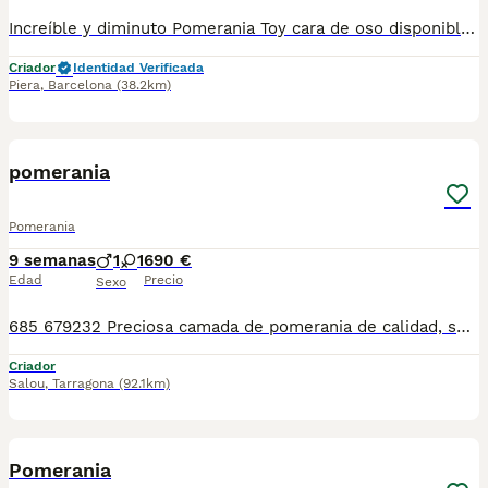
Increíble y diminuto Pomerania Toy cara de oso disponible para reservar . Centro Canino Vallbonica es mucho más que un centro de cría , es un equipo amante de los animales y apasionados con su trabajo y muy comprometidos con el bienestar animal. Somos Criadores directos, sin intermediarios, con más de 20 años de experiencia y Apostamos por una cría responsable y una cuidada selección de nuestros progenitores. TODOS nuestros bebés nacen y se crían en nuestras instalaciones rodeados de naturaleza y cariño , asegurando así un correcto desarrollo y una magnífica socialización, consiguiendo en cada ejemplar un carácter juguetón y extrovertido algo primordial para su adaptación como un miembro más en tu familia . Se entregan con carnet de vacunas correspondiente a su edad , desparasitados y microchip implantado y activado en registro de Anicom. Facilitamos junto al cachorro contrato de compra con garantías víricas de 15 días y congénitas de 1 año . Contamos con un gran equipo de profesionales entre los que se encuentran educadores, auxiliares y Veterinarios ofreciendo los controles sanitarios necesarios así como continua vigilancia asesorándote durante todos el proceso y al llegar a casa. Hacemos envíos a toda España con empresa de transporte privado, proporcionando un viaje confortable y ofreciendo las atenciones necesarias a nuestros bebés . Nuestros precios son REALES ( incluye el IVA) y sin sorpresas finales . Si estás interesado en alguno de nuestros ejemplares solicita información sin compromiso. También atendemos vía WhatsApp ☎️722269698 - 722374274 📍Piera (Barcelona)
Criador
Identidad Verificada
Piera
,
Barcelona
(38.2km)
1
pomerania
Pomerania
9 semanas
1
1
690 €
Edad
Precio
Sexo
685 679232 Preciosa camada de pomerania de calidad, se entregan con minimo de dos meses y medio de edad y sus vacunas correspondientes, desparasitados interna y externamente, pasaporte y microchip, contrato de garantia de salud. preferiblemente recogida en mano pero también podemos entregar en toda España mediante transporte de alta calidad preparado para animales y con chofer particular con posibilidad de pago contra reembolso Llámanos o háblanos por whats app, Teléfono 685 679 232
Criador
Salou
,
Tarragona
(92.1km)
7
Pomerania