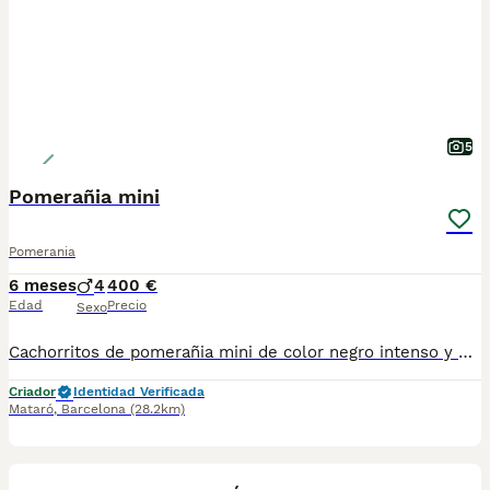
5
Pomerañia mini
Pomerania
6 meses
4
400 €
Edad
Precio
Sexo
Cachorritos de pomerañia mini de color negro intenso y brillante con una calidad de pelaje increíble preciosos cuatro MACHITOS se entregan vacunados desparasitado. Con garantías y contrato de compra venta hijos de ejemplares de exposición se ponen en oferta adoccion
Criador
Identidad Verificada
Mataró
,
Barcelona
(28.2km)
7