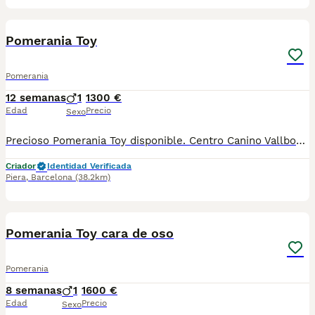
6
1
Pomerania Toy
Pomerania
12 semanas
1
1300 €
Edad
Precio
Sexo
Precioso Pomerania Toy disponible. Centro Canino Vallbonica es mucho más que un centro de cría , es un equipo amante de los animales y apasionados con su trabajo y muy comprometidos con el bienestar animal. Somos Criadores directos, sin intermediarios, con más de 20 años de experiencia y Apostamos por una cría responsable y una cuidada selección de nuestros progenitores. TODOS nuestros bebés nacen y se crían en nuestras instalaciones rodeados de naturaleza y cariño , asegurando así un correcto desarrollo y una magnífica socialización, consiguiendo en cada ejemplar un carácter juguetón y extrovertido algo primordial para su adaptación como un miembro más en tu familia . Se entregan con carnet de vacunas correspondiente a su edad , desparasitados y microchip implantado y activado en registro de Anicom. Facilitamos junto al cachorro contrato de compra con garantías víricas de 15 días y congénitas de 1 año . Contamos con un gran equipo de profesionales entre los que se encuentran educadores, auxiliares y Veterinarios ofreciendo los controles sanitarios necesarios así como continua vigilancia asesorándote durante todos el proceso y al llegar a casa. Hacemos envíos a toda España con empresa de transporte privado, proporcionando un viaje confortable y ofreciendo las atenciones necesarias a nuestros bebés . Nuestros precios son REALES ( incluye el IVA) y sin sorpresas finales . Si estás interesado en alguno de nuestros ejemplares solicita información sin compromiso. También atendemos vía WhatsApp ☎️722269698 - 722374274 📍Piera (Barcelona)
Criador
Identidad Verificada
Piera
,
Barcelona
(38.2km)
2
1
Pomerania Toy cara de oso
Pomerania
8 semanas
1
1600 €
Edad
Precio
Sexo