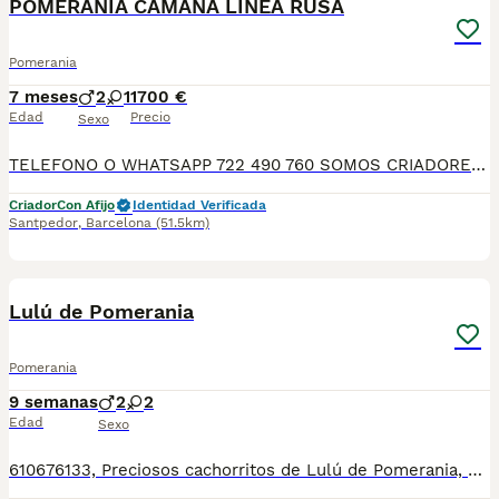
POMERANIA CAMANA LÍNEA RUSA
Pomerania
7 meses
2
1
1700 €
Edad
Precio
Sexo
TELEFONO O WHATSAPP 722 490 760 SOMOS CRIADORES DIRECTOS SIN INTERMEDIARIOS! MAS DE 20 AÑOS EN EL SECTOR NOS AVALAN, VALORANDO NO SOLO LA CRIA RESPONSABLE SI NO TAMBIEN LA SELECCIÓN PARA MEJORAR LA RAZA DURANTE TODOS ESTOS AÑOS. NUESTROS CACHORROS SE ENTREGAN PREVIAMENTE REVISADOS POR UN VETERINARIO PROFESIONAL Y BAJO LOS MAS ESTRICTOS CONTROLES DE SALUD, HACEMOS HINCAPIÉ EN SU SOCIABILIZACIÓN PARA SU CORRECTO DESARROLLO NEUROLOGICO! Y OS ASESORAMOS ANTES DURANTE Y DESPUES DE LA ENTREGA PARA QUE TODO SEA LO MAS AFABLE Y FACIL POSIBLE DURANTE LA ADAPTACION! NUESTROS BEBE SE ENTREGAN A PARTIR DE LOS DOS MESES CON SUS VACUNAS AL DIA, DESPARASITADOS Y CON GARANTIAS DE SALUD, MICROCHIP Y CARTILLA DE VACUNACION! SI BUSCAS UN COMPAÑERO SANO Y EQUILIBRADO ESTE ES EL LUGAR, TE ASESORAREMOS DURANTE TODO EL PROCESO NO DUDES EN CONSULTAR POR NUESTROS PEQUES AL 722 490 760
Criador
Con Afijo
Identidad Verificada
Santpedor
,
Barcelona
(51.5km)
11
Lulú de Pomerania
Pomerania
9 semanas
2
2
Edad
Sexo
610676133, Preciosos cachorritos de Lulú de Pomerania, de tamaño pequeñito, varios colores disponibles, con mucha calidad de pelo, muy bien cuidados, tienen dos meses de edad, se entregan revisados por nuestro veterinario, vacunados, desparasitados, con su cartilla veterinaria, microchip y garantía sanitaria por escrito vírica y genética. Tienen un carácter excelente, muy buenos y cariñosos, ideales para compañía, se pueden ver sin compromiso. Para más información 610676133