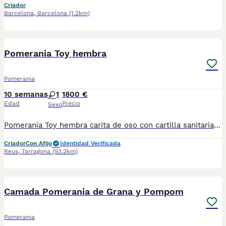
Criador
Barcelona
,
Barcelona
(1.2km)
5
Pomerania Toy hembra
Pomerania
10 semanas
1
1800 €
Edad
Precio
Sexo
Pomerania Toy hembra carita de oso con cartilla sanitaria vacuna chip desparasitación con garantía víricas y congenitas
Criador
Con Afijo
Identidad Verificada
Reus
,
Tarragona
(93.2km)
4
Camada Pomerania de Grana y Pompom
Pomerania