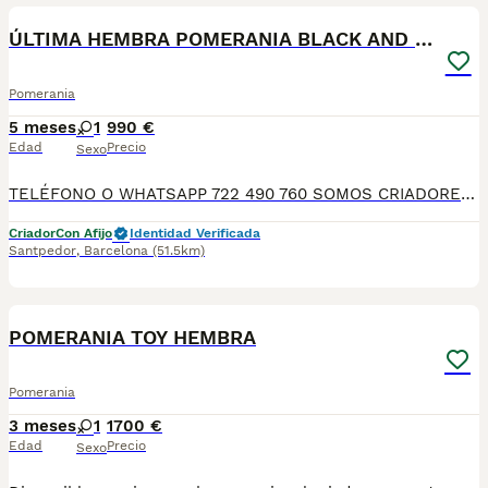
ÚLTIMA HEMBRA POMERANIA BLACK AND TAN
Pomerania
5 meses
1
990 €
Edad
Precio
Sexo
TELÉFONO O WHATSAPP 722 490 760 SOMOS CRIADORES DIRECTOS SIN INTERMEDIARIOS! MÁS DE 20 AÑOS EN EL SECTOR NOS AVALAN, VALORANDO TANTO LA CRIA RESPONSABLE COMO TAMBIÉN LA SELECCIÓN PARA MEJORAR LA RAZA DURANTE TODOS ESTOS AÑOS. NUESTROS CACHORROS SE ENTREGAN PREVIAMENTE REVISADOS POR NUESTRO VETERINARIO PROFESIONAL Y BAJO LOS MAS ESTRICTOS CONTROLES DE SALUD, HACEMOS HINCAPIÉ EN SU SOCIABILIZACIÓN PARA SU CORRECTO DESARROLLO NEUROLOGICO! Y OS ASESORAMOS ANTES DURANTE Y DESPUES DE LA ENTREGA PARA QUE TODO SEA LO MAS AFABLE Y FACIL POSIBLE DURANTE LA ADAPTACION! NUESTROS BEBES SE ENTREGAN A PARTIR DE LOS DOS MESES CON SUS VACUNAS AL DIA, DESPARASITADOS Y CON GARANTIAS DE SALUD, MICROCHIP Y CARTILLA DE VACUNACION! SI BUSCAS UN COMPAÑERO SANO Y EQUILIBRADO ESTE ES EL LUGAR, TE ASESORAREMOS DURANTE TODO EL PROCESO NO DUDES EN CONSULTAR POR NUESTROS PEQUES AL 722 490 760
Criador
Con Afijo
Identidad Verificada
Santpedor
,
Barcelona
(51.5km)
4
POMERANIA TOY HEMBRA
Pomerania
3 meses
1
1700 €
Edad
Precio
Sexo