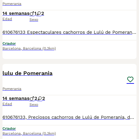
Pomerania
14 semanas
1
2
Edad
Sexo
610676133 Espectaculares cachorros de Lulú de Pomerania, de tamaño pequeñito, varios colores disponibles, con mucha calidad de pelo, muy bien cuidados, tienen dos meses de edad, se entregan revisados por nuestro veterinario, vacunados, desparasitados, con su cartilla veterinaria, microchip y garantía sanitaria por escrito. Tienen un carácter excelente, muy buenos y cariñosos, ideales para compañía, se pueden ver sin compromiso. Para más información 610676133 número zoológico t-2500116 Número de Microchip: 90200047852478 Núcleo Zoológico: t-2500116
Criador
Barcelona
,
Barcelona
(0.3km)
9
lulu de Pomerania
Pomerania
14 semanas
2
2
Edad
Sexo
610676133, Preciosos cachorros de Lulú de Pomerania, de tamaño pequeñito, varios colores disponibles, con mucha calidad de pelo, muy bien cuidados, tienen dos meses de edad, se entregan revisados por nuestro veterinario, vacunados, desparasitados, con su cartilla veterinaria, microchip y garantía sanitaria por escrito. Tienen un carácter excelente, muy buenos y cariñosos, ideales para compañía, se pueden ver sin compromiso. Para más información 610676133 número zoológico t-2500116 Número de Microchip: 90200047852478 Núcleo Zoológico: t-2500116
Criador
Barcelona
,
Barcelona
(0.3km)