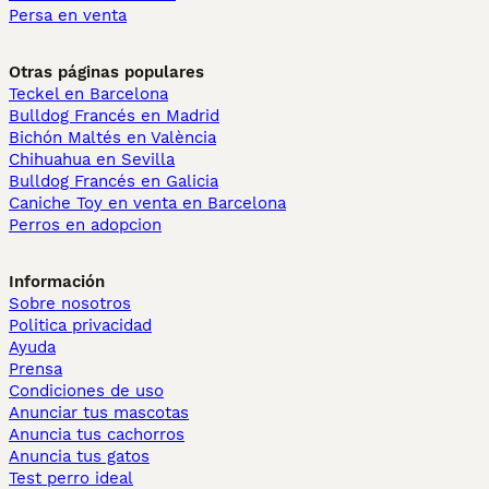
Persa en venta
Otras páginas populares
Teckel en Barcelona
Bulldog Francés en Madrid
Bichón Maltés en València
Chihuahua en Sevilla
Bulldog Francés en Galicia
Caniche Toy en venta en Barcelona
Perros en adopcion
Información
Sobre nosotros
Politica privacidad
Ayuda
Prensa
Condiciones de uso
Anunciar tus mascotas
Anuncia tus cachorros
Anuncia tus gatos
Test perro ideal