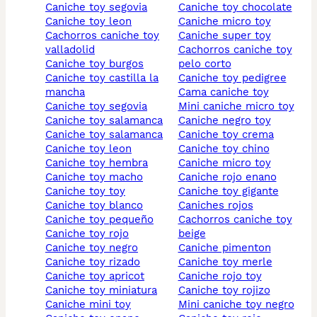
caniche toy segovia
caniche toy chocolate
caniche toy leon
caniche micro toy
cachorros caniche toy
caniche super toy
valladolid
cachorros caniche toy
caniche toy burgos
pelo corto
caniche toy castilla la
caniche toy pedigree
mancha
cama caniche toy
caniche toy segovia
mini caniche micro toy
caniche toy salamanca
caniche negro toy
caniche toy salamanca
caniche toy crema
caniche toy leon
caniche toy chino
caniche toy hembra
caniche micro toy
caniche toy macho
caniche rojo enano
caniche toy toy
caniche toy gigante
caniche toy blanco
caniches rojos
caniche toy pequeño
cachorros caniche toy
caniche toy rojo
beige
caniche toy negro
caniche pimenton
caniche toy rizado
caniche toy merle
caniche toy apricot
caniche rojo toy
caniche toy miniatura
caniche toy rojizo
caniche mini toy
mini caniche toy negro