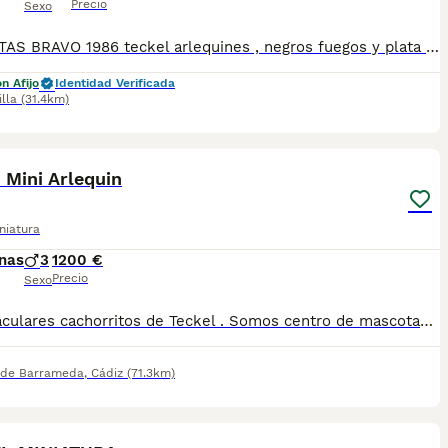
Precio
Sexo
MASCOTAS BRAVO 1986 teckel arlequines , negros fuegos y plata , chocolates , merle , .....etc El tamaño de todas las camadas que tenemos ahora es miniatura . Se entregan a los 2 meses de vida , con 3 desparasitaciones vacunados de parvovirus y moquillo . También antes de la entrega se le realizará una revisión completa. Se puede venir a visitar el criadero , ver a los padres y sus abuelos , podemos ensenar pedegree , afijo del criadero y documentación certificada de los padres libres de enfermedades y las líneas morfológicas alemanas . Nuestro números de ventas nos avalan . Tenemos varios machos campeones de Andalucía
n Afijo
Identidad Verificada
illa
(31.4km)
3
 Mini Arlequin
niatura
nas
3
1200 €
Precio
Sexo
Espectaculares cachorritos de Teckel . Somos centro de mascotas con años de experiencia. Diariamente cuidamos y mimamos a nuestros cachorros. Los entregamos con toda su documentación. Revisión Veterinaria, Factura de compra, garantía vírica, formulario de reconocimiento de raza pura, junto con su cartilla de vacunación y desparasitacion al día de la entrega. Hacemos envíos a toda la península y Baleares mediante servicio propio de transporte. Posibilidad de pago contrareembolso. Para más información no dude en contactar con nosotros. TLF: 649297709
 de Barrameda
,
Cádiz
(71.3km)
7