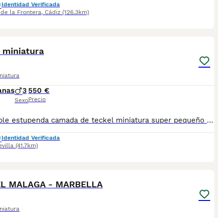
Identidad Verificada
 de la Frontera
,
Cádiz
(126.3km)
10
 miniatura
niatura
anas
3
550 €
Precio
Sexo
disponible estupenda camada de teckel miniatura super pequeño y super bonitos con una estructura impresionante estan vacunados desparasitado y con la cartilla del veterinario hacemos envio a toda españa con posibilidad de contrarembolso cachorros criado en ambiente familiar
Identidad Verificada
evilla
(41.7km)
1
L MALAGA - MARBELLA
niatura