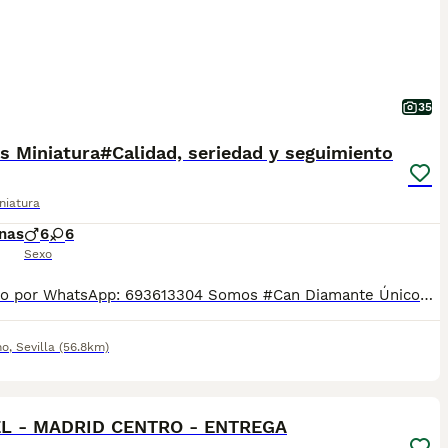
35
s Miniatura#Calidad, seriedad y seguimiento
niatura
nas
6
6
Sexo
Contacto por WhatsApp: 693613304 Somos #Can Diamante Único# Centro canino profesional con mas de 20 años de experiencia. Estamos comprometidos con la calidad, la transparencia y el bienestar animal. Tenemos teckels miniatura de todos los colores posibles. Puedes ver opiniones reales, fotos y seguimiento de nuestros clientes en: TikTok: @candiamanteunico ( 15.000 seguidores) Los cachorros se entregan a partir de los 2 meses de edad con: Vacunación correspondiente a su edad (1.ª y 2.ª vacuna según calendario) Tres desparasitaciones Cartilla sanitaria Contrato de garantía Microchip a nombre del nuevo propietario Pasaporte Trabajamos con formalidad y ofreciendo toda la documentación necesaria, ademas de respuesta inmediata ante cualquier adversidad para que compres con tranquilidad. Nuestros miles de clientes nos avalan. Contacto por WhatsApp: 693613304
no
,
Sevilla
(56.8km)
1
ST
L - MADRID CENTRO - ENTREGA