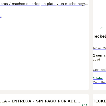
Disponibles hembras / machos en arlequin plata y un macho negro fuego. Se entregan con su documentación al día , posibilidad de envio a la peninsula . Más información llamadas o whatsapp 673 011 600 Macho negro fuego 550 Arlequines plata machos 790 y hembra 890€
m)
Teckel
Teckel Mi
2 sema
Edad
Criador
Montella
1
BOO
TECKEL SEVILLA - ENTREGA - SIN PAGO POR ADELANTADO
TECKE