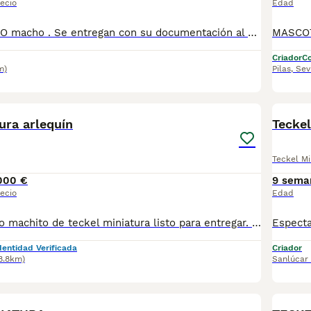
ecio
Edad
Disponibles SOLO macho . Se entregan con su documentación al día . Posibilidad de envio a la peninsula .Más información llamadas o whatsapp al 673 011 600 Pvp 550
Criador
Co
m)
Pilas
,
Sev
6
1
ura arlequín
Teckel
Teckel Mi
000 €
9 sema
ecio
Edad
Precioso y último machito de teckel miniatura listo para entregar. Todos nuestros cachorros se cría en ambiente familiar y en las mejores condiciones de bienestar se, se entregan con. - cartilla veterinaria. - vacunas según edad. - desparasitado tanto interior como exterior. - certificado de salud. - garantías de seis meses genética. - contrato de compra y venta. - chip con pasaporte. - kit de bienvenida - y pienso inicial proplan. Para toda la información videos y fotos actuales no dudes en llamarnos al tlf 650628825
dentidad Verificada
Criador
8.8km)
Sanlúcar
7