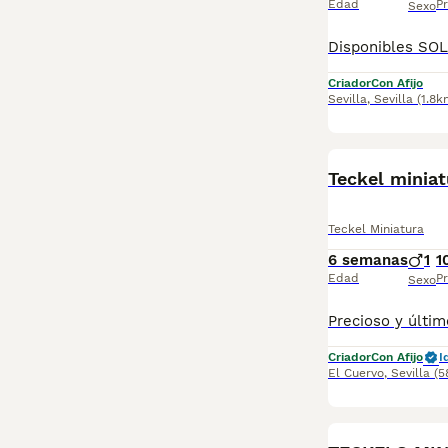
Edad
Pr
Sexo
Criador
Con Afijo
Sevilla
,
Sevilla
(1.8k
Teckel miniat
Teckel Miniatura
6 semanas
1
1
Edad
Pr
Sexo
Criador
Con Afijo
I
El Cuervo
,
Sevilla
(5