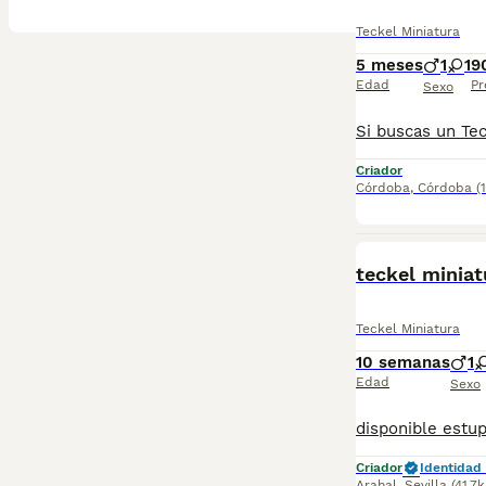
Teckel Miniatura
5 meses
1
1
9
Edad
Pr
Sexo
Criador
Córdoba
,
Córdoba
(
BOOST
teckel miniat
Teckel Miniatura
10 semanas
1
Edad
Sexo
Criador
Identidad 
Arahal
,
Sevilla
(41.7