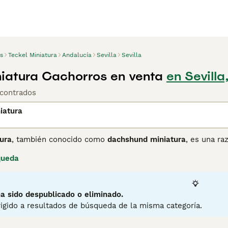
s
Teckel Miniatura
Andalucía
Sevilla
Sevilla
niatura Cachorros en venta
en Sevilla,
contrados
iatura
ura
, también conocido como
dachshund miniatura
, es una ra
y otros animales pequeños. Destaca por su cuerpo alargado y 
queda
Esta raza puede presentar tres variedades de pelaje: liso, l
tos como compañeros en espacios pequeños. En cuanto a te
eal a su familia, aunque puede mostrar cierta terquedad que 
erte en buenos vigilantes, aunque tienden a ladrar con facilid
a sido despublicado o eliminado.
 que pongan en riesgo su columna vertebral, ya que son prope
igido a resultados de búsqueda de la misma categoría.
to
y el
mini dachshund
son ideales para personas activas qu
es que puedan dedicar tiempo a su educación y cuidado espe