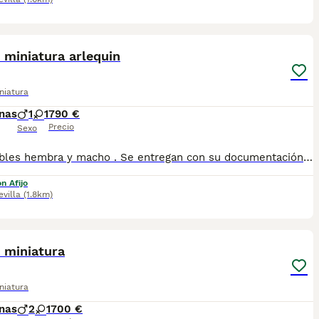
1
 miniatura arlequin
niatura
nas
1
1
790 €
Precio
Sexo
Disponibles hembra y macho . Se entregan con su documentación al día . Posibilidad de envio a la peninsula .Más información llamadas o whatsapp al 673 011 600 Pvp desde 790
n Afijo
evilla
(1.8km)
4
 miniatura
niatura
nas
2
1
700 €