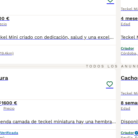
Teckel Mi
00 €
4 mese
ecio
Edad
Si buscas un Teckel Mini criado con dedicación, salud y una excelente socialización desde sus primeras semanas de vida, estaremos encantados de ayudarte. 🚚 Realizamos entregas en toda España, con especial frecuencia en Andalucía: Sevilla, Málaga, Cádiz, Córdoba, Granada, Jaén, Huelva y Almería. También entregamos habitualmente en Marbella, Jerez de la Frontera, Estepona, Fuengirola, Benalmádena, Mijas, Dos Hermanas y cualquier punto de España. Entrega 100% a contrarreembolso. No tendrás que adelantar el importe del cachorro. Lo recibirás en la puerta de tu casa mediante transporte especializado y podrás comprobar que todo está correcto antes de realizar el pago. Nuestros cachorros se entregan: ✅ Vacunados y desparasitados según su edad. ✅ Con microchip, cartilla veterinaria y documentación al día. ✅ Revisados veterinariamente antes de salir de nuestras instalaciones. ✅ Procedentes de excelentes líneas, seleccionadas por salud, carácter y morfología. ✅ Perfectamente socializados y acostumbrados al contacto diario con personas. ✅ Iniciados en el aprendizaje para hacer sus necesidades sobre empapador, facilitando su adaptación al nuevo hogar.670864332
Criador
119.4km)
Córdoba
6
TODOS LOS ANUN
ura
Cachor
Teckel Mi
1
600 €
8 sema
Precio
Edad
disponible estupenda camada de teckel miniatura hay una hembra y un macho disponible color ciervo de los mas exclusivo en esta raza estan vacunados desparasitado y con la cartilla del veterinario hacemos envio a toda españa con posibilidad de contrarembolso llamanos y te informamos cachorros criado en ambiente familiar todos nuestros cachorros van con contrato
Verificada
Criador
km)
Sevilla
,
S