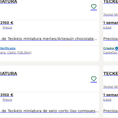
IATURA
TECKE
Teckel Mi
2
150 €
1 sema
Precio
Edad
Preciosa camada de Teckels miniatura merles/Arlequin chocolates de pelo corto liso. 2 machos y dos hembras. Se entregan con sus vacunas y desparasitacion al mes y medio de vida. Padre Arlequín chocolate y madre chocolate ambos miniatura. Para más información 621325499 EL PRECIO ES EL DE RESERVA QUE SE DESCUENTA DEL PRECIO FINAL
Verificada
Criador
tera
,
Cádiz
(126.3km)
Castellar
9
IATURA
TECKE
Teckel Mi
3
150 €
1 sema
Precio
Edad
Preciosa camada de Teckels miniatura de pelo corto liso compuesta de 4 arlequines/ merle chocolate y dos chocolates. Padres miniatura de pelo corto madre chocolate y padre arlequín chocolate. Soy criador profesional con núcleo zoológico Para más información 621325499 !!! EL PRECIO ES EL DE RESERVA QUE SE DESCUENTA DEL PRECIO FINAL !!!