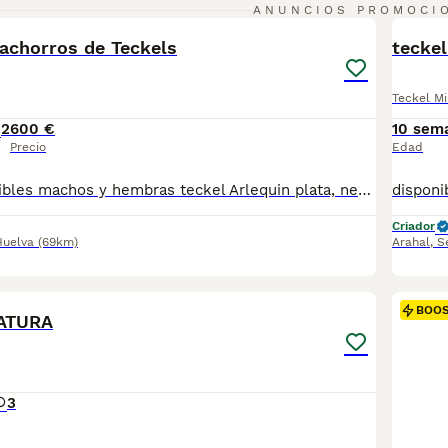
9
ANUNCIOS PROMOCI
BOO
cachorros de Teckels
teckel
Teckel Mi
2
600 €
10 sem
Precio
Edad
Tenemos disponibles machos y hembras teckel Arlequin plata, negro y fuego y chocolates. Somos criadores responsables y todos nuestros cachorros se crian en ambiente familiar. Se entregan con sus vacunas correspondientes, desparasitados y con su cartilla veterinaria sellada. Para más información no dudes en contactar con nosotros al 666353828.
Criador
Huelva
(69km)
Arahal
,
S
2
BOO
ATURA
3