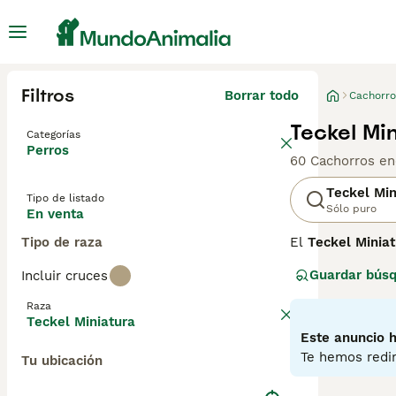
Filtros
Borrar todo
Cachorro
Teckel Mi
Categorías
Perros
60 Cachorros en
Teckel Min
Tipo de listado
Sólo puro
En venta
Tipo de raza
El
Teckel Miniat
caza de tejones 
Guardar bús
Incluir cruces
en madrigueras. 
los hace perfec
Raza
curioso y muy l
Teckel Miniatura
alerta los convi
Este anuncio h
evitar esfuerzos
Te hemos redir
Tu ubicación
teckel mini adul
además de hogar