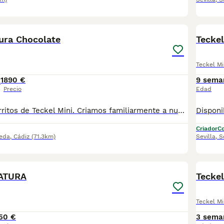
3
tura Chocolate
Teckel
Teckel Mi
1
890 €
9 sema
Precio
Edad
Preciosos cachorritos de Teckel Mini. Criamos familiarmente a nuestros cachorritos. Los entregamos con Revisión Veterinaria, Factura de compra, garantía vírica, formulario de reconocimiento de raza pura, junto con su cartilla de vacunación y desparasitacion al día de la entrega. Hacemos envíos a toda la península y Baleares. Transportamos y entregamos nosotros mismos a nuestros cachorros. Posibilidad de pago contrareembolso. Para más información no dude en contactar con nosotros. TLF: 649297709. Atiendo Wasap también. Gracias
Criador
Co
eda
,
Cádiz
(71.3km)
Sevilla
,
S
2
ATURA
Teckel
Teckel Mi
50 €
3 sema