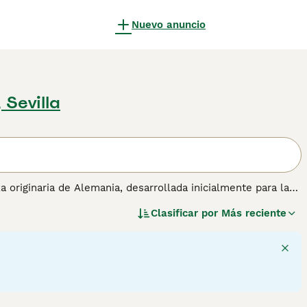
Nuevo anuncio
 Sevilla
za originaria de Alemania, desarrollada inicialmente para la
patas cortas, adaptaciones ideales para seguir a su presa
Clasificar por
Más reciente
argo y duro, y su tamaño compacto, generalmente bajo 5 kg,
mperamento, el
Teckel Miniatura
es un perro valiente,
requiere entrenamiento paciente y constante. Su naturaleza
ad. Para su cuidado, es fundamental controlar su peso y
nsos a problemas de espalda. Por estas características, el
e busquen un perro pequeño y con mucha personalidad,
cífico.