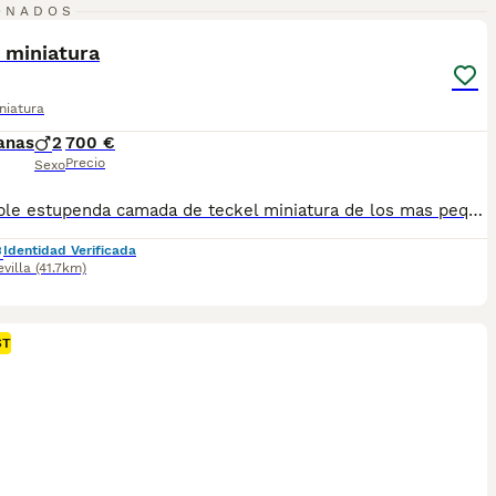
7
ONADOS
ST
 miniatura
niatura
anas
2
700 €
Precio
Sexo
disponible estupenda camada de teckel miniatura de los mas pequeños y bonitos en esta raza color chocolate color muy especial con una linea y genetica impresionante estan vacunados desparasitado y con la cartilla del veterinario hacemos envio a toda españa con posibilidad de contrarembolso llamanos y te informamos cachorros criado en ambiente familiar todos nuestros cachorros se entregan con contrato
Identidad Verificada
evilla
(41.7km)
ST