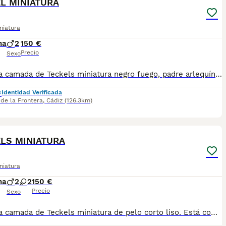
L MINIATURA
niatura
na
2
150 €
Precio
Sexo
Preciosa camada de Teckels miniatura negro fuego, padre arlequín plata y madre negra fuego ambos miniatura. Se entregan con un mes y medio con sus dos vacunas y desparasitaciones. Para más información 621325499 !! EL PRECIO ES EL DE RESERVA QUE SE DESCUENTA DEL PRECIO FINAL !!
Identidad Verificada
 de la Frontera
,
Cádiz
(126.3km)
8
LS MINIATURA
niatura
na
2
2
150 €
Precio
Sexo
Preciosa camada de Teckels miniatura de pelo corto liso. Está compuesta por dos hembras merle/ arlequines plata y dos machos negro fuego. Nacieron la semana pasada de madre negra fuego mini y padre merle/arlequin plata. Se entregan con un mes y medio con sus vacunas y desparasitaciones. Más información 621325499 !!! EL PRECIO ES EL DE RESERVA QUE SE DESCUENTA DEL PRECIO FINAL !!!