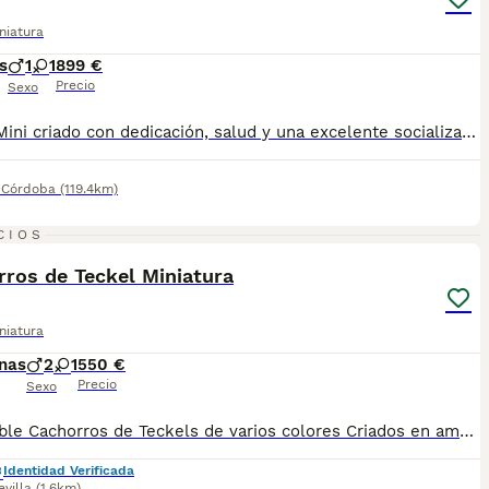
niatura
s
1
1
899 €
Precio
Sexo
Teckel Mini criado con dedicación, salud y una excelente socialización desde sus primeras semanas de vida, estaremos encantados de ayudarte. 🚚 Realizamos entregas en toda España, con especial frecuencia en Andalucía: Sevilla, Málaga, Cádiz, Córdoba, Granada, Jaén, Huelva y Almería. También entregamos habitualmente en Marbella, Jerez de la Frontera, Estepona, Fuengirola, Benalmádena, Mijas, Dos Hermanas y cualquier punto de España. Entrega 100% a contrarreembolso. No tendrás que adelantar el importe del cachorro. Lo recibirás en la puerta de tu casa mediante transporte especializado y podrás comprobar que todo está correcto antes de realizar el pago. Nuestros cachorros se entregan: ✅ Vacunados y desparasitados según su edad. ✅ Con microchip, cartilla veterinaria y documentación al día. ✅ Revisados veterinariamente antes de salir de nuestras instalaciones. ✅ Procedentes de excelentes líneas, seleccionadas por salud, carácter y morfología. ✅ Perfectamente socializados y acostumbrados al contacto diario con personas. ✅ Iniciados en el aprendizaje para hacer sus necesidades sobre empapador, facilitando su adaptación al nuevo hogar.670864332...
,
Córdoba
(119.4km)
3
CIOS
ros de Teckel Miniatura
niatura
nas
2
1
550 €
Precio
Sexo
Disponible Cachorros de Teckels de varios colores Criados en ambiente familiar Se entregan vacunados y desparasitados con su cartilla sanitaria y su contrato de garantía vírica y congénita Se envían a toda España con la opción de pagar contra reembolso: Madrid, Barcelona, Cádiz, Valencia, Málaga, Huelva, Huesca, Tarragona, Lleida, La Rioja, Salamanca, Lugo, Badajoz, Toledo, Segovia, Islas Baleares… Hembra roja 550€ Macho negro y fuego 550€ Macho chocolate sólido 750€ Macho arlequín plata 750€ Hembra arlequín plata 850€ Macho arlequin chocolate 850€ Hembra arlequín chocolate 950€ Teléfono de contacto 661154732
Identidad Verificada
evilla
(1.6km)