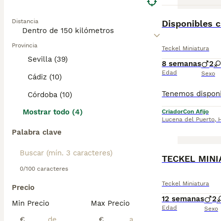
BOOST
Distancia
Disponibles 
Provincia
Teckel Miniatura
Sevilla (39)
8 semanas
2
Edad
Sexo
Cádiz (10)
Córdoba (10)
Mostrar todo (4)
Criador
Con Afijo
Lucena del Puerto
,
Palabra clave
BOOST
TECKEL MINI
0/100 caracteres
Teckel Miniatura
Precio
12 semanas
2
Min Precio
Max Precio
Edad
Sexo
€
€