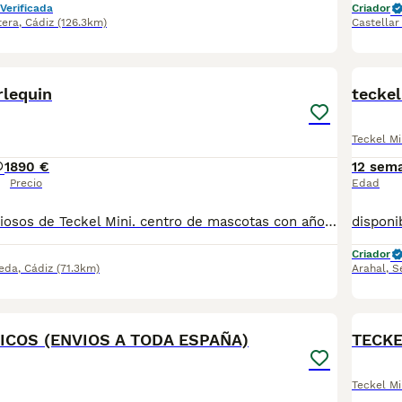
Verificada
Criador
tera
,
Cádiz
(126.3km)
Castellar
3
rlequin
teckel
Teckel Mi
1
890 €
12 sem
Precio
Edad
Cachorritos preciosos de Teckel Mini. centro de mascotas con años de experiencia. Cuidamos diariamente a nuestros cachorritos. Entregamos con Revisión Veterinaria, Factura de compra, garantía vírica, formulario de reconocimiento de raza pura, junto con su cartilla de vacunación y desparasitacion al día de la entrega. Hacemos envíos a toda la península y Baleares. Transportamos y entregamos nosotros mismos a nuestros cachorros. Posibilidad de pago contrareembolso. Para más información no dude en contactar con nosotros. TLF: 649297709. Solo atiendo wasap o tlf. Gracias
Criador
eda
,
Cádiz
(71.3km)
Arahal
,
S
4
ICOS (ENVIOS A TODA ESPAÑA)
TECKE
Teckel Mi