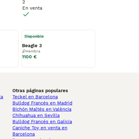
 sin compromiso. Atendemos teléfono y WhatsApp: 690 71 43 
2
En venta
Disponible
Beagle 3
Hembra
1100 €
Otras páginas populares
ta
Teckel en Barcelona
Bulldog Francés en Madrid
Bichón Maltés en València
Chihuahua en Sevilla
Bulldog Francés en Galicia
Caniche Toy en venta en
Barcelona