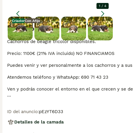
1
/
4
Criador
Con Afijo
Agrandar
Descripción
Cachorros de beagle tricolor disponibles. 

Precio: 1100€ (21% IVA incluido) NO FINANCIAMOS

Puedes venir y ver personalmente a los cachorros y a sus p
Atendemos teléfono y WhatsApp: 690 71 43 23

Ven y podrás conocer el entorno en el que crecen y se des
Es importante destacar que nosotros criamos mascotas para
embargo, nos imponemos los cánones más estrictos en lo qu
ID del anuncio
:
pEzYT6D33
ofrecer cachorros sanos y socializados. También nos gusta
nuestro Centro y el entorno en el que viven tanto ellos c
Detalles de la camada
Se entregan con:
