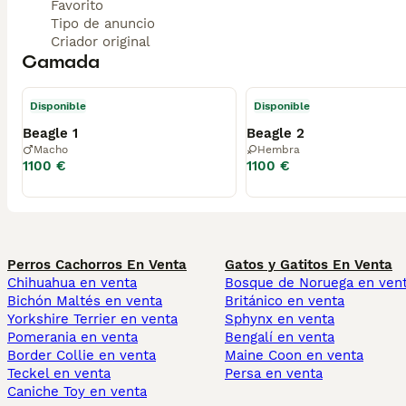
No dudéis en preguntar lo que necesitéis, os informamos
Favorito
Tipo de anuncio
N.Z: 
Mostrar número de teléfono
Criador original
Camada
Disponible
Disponible
Beagle 1
Beagle 2
Macho
Hembra
1100 €
1100 €
Perros Cachorros En Venta
Gatos y Gatitos En Venta
Chihuahua en venta
Bosque de Noruega en ven
Bichón Maltés en venta
Británico en venta
Yorkshire Terrier en venta
Sphynx en venta
Pomerania en venta
Bengalí en venta
Border Collie en venta
Maine Coon en venta
Teckel en venta
Persa en venta
Caniche Toy en venta