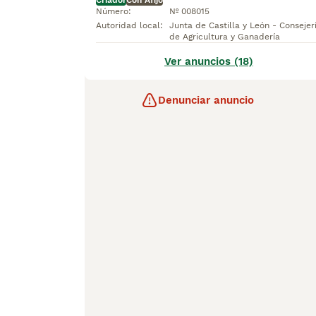
Criador
Con Afijo
Número
:
Nº 008015
Autoridad local
:
Junta de Castilla y León - Consejer
de Agricultura y Ganadería
Ver anuncios (18)
Denunciar anuncio