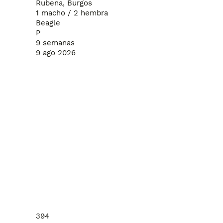
Rubena, Burgos
1 macho / 2 hembra
Beagle
P
9 semanas
con otros animales.

9 ago 2026
su entrega.

impieza de zona perianal y vaciado de glándulas anales).

de interactuar con los cachorros si su edad lo permite. Será 
 camadas.

394