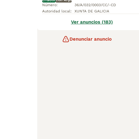
Criador
Con Afijo
Número
:
36/A/032/0003/CC/-CD
Autoridad local
:
XUNTA DE GALICIA
Ver anuncios (183)
Denunciar anuncio