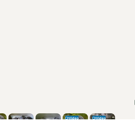
Otras páginas populares
ta
Teckel en Barcelona
Bulldog Francés en Madrid
Bichón Maltés en València
Chihuahua en Sevilla
Bulldog Francés en Galicia
Caniche Toy en venta en
Barcelona
Perros en adopcion
ci Animali
Lancaster Puppies
 de usuario. El uso de este sitio web y otros servicios
vacidad y Cookies
de MundoAnimalia. Puedes
Video
Video