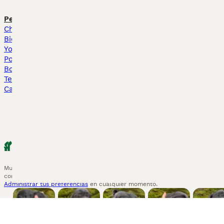
Perros Cachorros En Venta
Gatos y Gatitos En Venta
Chihuahua en venta
Bosque de Noruega en ven
Bichón Maltés en venta
Británico en venta
Yorkshire Terrier en venta
Sphynx en venta
Pomerania en venta
Bengalí en venta
Border Collie en venta
Maine Coon en venta
Teckel en venta
Persa en venta
Caniche Toy en venta
Pets4Homes
Hastnet
PuppyPlaats
MundoAnimalia
Annun
MundoAnimalia.com utiliza cookies en este sitio para mejorar tu experiencia
constituye la aceptación de los
Términos y Condiciones
y
la Política de Pri
Administrar tus preferencias
en cualquier momento.