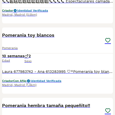
📞📞6️⃣4️⃣1️⃣9️⃣2️⃣2️⃣3️⃣9️⃣0️⃣📞📞📞📞 Espectaculares camadas de perritos de machos y hembras de Lulu de pomerania nacionales descendientes de las mejores líneas de sangre. Disponibles tanto hembras como machos. Las camadas están bajo supervisión veterinaria desde su nacimiento hasta que son entregadas a su nueva familia. Criados por un equipo de profesionales y mejores personas que, con más de 20 años de experiencia , cuidan a los animales por vocación, aplicando una cría ética y responsable para que cada cachorro se desarrolle con la mejor salud y con un buen temperamento. Todos los cachorritos se entregan con unos dos meses y medio de edad y sus vacunas correspondientes, desparasitados interna y externamente, con certificado de salud, y garantía tanto por enfermedad vírica como congénito genética. Posibilidad de entregar en toda España mediante transporte propio preparado para animales y con chofer privado. Los precios pueden variar según las características y morfología de cada cachorro. Añádenos al whats app o llámanos, y encantados atenderemos todas tus dudas y consultas. Teléfono / Whats app: 641 92 23 90
Criador
Identidad Verificada
Madrid
,
Madrid
(0.5km)
11
Pomerania toy blancos
Pomerania
10 semanas
2
Edad
Sexo
Laura 677983742 - Ana 613283995 🤍*Pomerania toy blanquitos cara de oso*🤍 ¿Buscas un nuevo compañero para tu hogar? ❤️ Tenemos preciosos cachorros listos para encontrar una familia responsable. ✅ Vacunados ✅ Desparasitados ✅ Cartilla sanitaria ✅ Garantías incluidas ✅ Máxima atención y cuidado Se hacen envíos a toda España: Andalucía: Almería, Cádiz, Córdoba, Granada, Huelva, Jaén, Málaga, Sevilla. Aragón: Huesca, Teruel, Zaragoza. Asturias: Oviedo. Baleares: Palma. Canarias: Las Palmas de Gran Canaria, Santa Cruz de Tenerife. Cantabria: Santander. Castilla-La Mancha: Albacete, Ciudad Real, Cuenca, Guadalajara, Toledo. Castilla y León: Ávila, Burgos, León, Palencia, Salamanca, Segovia, Soria, Valladolid, Zamora. Cataluña: Barcelona, Gerona (Girona), Lérida (Lleida), Tarragona .Comunidad Valenciana: Alicante, Castellón de la Plana, Valencia. Extremadura: Badajoz, Cáceres .Galicia: La Coruña (A Coruña), Lugo, Orense (Ourense), Pontevedra. La Rioja: Logroño. Madrid: Madrid .Murcia: Murcia. Navarra: Pamplona. País Vasco: Bilbao (Vizcaya), San Sebastián (Guipúzcoa), Vitoria (Álava). 🐾 Cachorros sanos, sociables y criados con mucho cariño. 📲 ¡Pregunta sin compromiso por disponibilidad, fotos y precios por mensaje privado!
Criador
Con Afijo
Identidad Verificada
Madrid
,
Madrid
(1.4km)
4
Pomerania hembra tamaña pequeñito!!