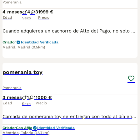
Pomerania
4 meses
4
3
1999 €
Edad
Precio
Sexo
Cuando adquieres un cachorro de Alto del Pago, no solo estás incorporando un perro a tu vida… estás eligiendo una forma de criar basada en la excelencia, la transparencia y el respeto absoluto por cada ejemplar. En nuestro criadero trabajamos con una selección muy cuidada de líneas, priorizando siempre la salud, el carácter y la estabilidad del cachorro. Cada camada es planificada con criterio, sin prisas y con un seguimiento constante desde el primer día. Creemos en hacer las cosas bien y en enseñarlas tal cual son. Por eso, abrimos las puertas de nuestra casa, mostramos nuestro día a día y acompañamos a cada familia con total cercanía y honestidad durante todo el proceso. Somos profesionales con todas las licencias en regla para poder ejercer esta maravillosa actividad, y no tenemos intermediarios, para adquirir un ejemplar de ALTO DEL PAGO, debes tratar personalmente con nosotros, venir a nuestra casa, donde conoceras nuestras espectaculares instalaciones, verás a los padres de los cachorros junto a los pequeñajos y podrás escoger a tu compañero. Los cachorros se entregan siempre con su completa documentación, microchip implantado, certificados de salud de los progenitores, vacunados y desparasitados. visita nuestra web altodelpago.es o conocenos en redes sociales : instagram @altodelpago Teléfono de atención al cliente : 679 67 30 10
Criador
Identidad Verificada
Madrid
,
Madrid
(0.5km)
1
pomerania toy
Pomerania
3 meses
1
1
1000 €
Edad
Precio
Sexo
Camada de pomerania toy se entregan con todo al día en cuanto a vacunación, desparasitación interna y externa, microchip y pasaporte con procedencia lícita de centro canino profesional. Revisión veterinaria. Nos dedicamos profesionalmente al mundo del cachorro desde hace más de 17 años ,centro canino del Valle caprice, es nuestro nombre , criadores profesionales , residencia canina y veterinarios, que mejor sitio para adquirir tu nuevo miembro familiar. Núcleo de cria ES450990000078 Pueden encontrarnos de igual modo en la pagina oficial de la canina de España como uno de los pocos criadores recomendados y registrados , www.rsce.es Los precios son desde más IVA según cachorro, camada y época. Pregunten disponibilidad y precios Pregunten sin compromiso , y le damos cita para venir a ver a los peques a nuestro centro canino, pueden ver nuestras referencias como mejor criadero en Google , y redes sociales así como en nuestra web Web www.delvallecaprice.com
Criador
Con Afijo
Identidad Verificada
Méntrida
,
Toledo
(46.7km)