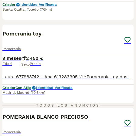
Criador
Identidad Verificada
Santa Olalla
,
Toledo
(76km)
16
BOOST
Pomerania toy
Pomerania
9 meses
2
450 €
Edad
Precio
Sexo
Laura 677983742 - Ana 613283995 🤍*Pomerania toy dos machos cachorros con 9 meses un espectáculo un pelo de película*🤍 ¿Buscas un nuevo compañero para tu hogar? ❤️ Tenemos preciosos cachorros listos para encontrar una familia responsable. ✅ Vacunados ✅ Desparasitados ✅ Cartilla sanitaria ✅ Garantías incluidas ✅ Máxima atención y cuidado Se hacen envíos a toda España: Andalucía: Almería, Cádiz, Córdoba, Granada, Huelva, Jaén, Málaga, Sevilla. Aragón: Huesca, Teruel, Zaragoza. Asturias: Oviedo. Baleares: Palma. Canarias: Las Palmas de Gran Canaria, Santa Cruz de Tenerife. Cantabria: Santander. Castilla-La Mancha: Albacete, Ciudad Real, Cuenca, Guadalajara, Toledo. Castilla y León: Ávila, Burgos, León, Palencia, Salamanca, Segovia, Soria, Valladolid, Zamora. Cataluña: Barcelona, Gerona (Girona), Lérida (Lleida), Tarragona .Comunidad Valenciana: Alicante, Castellón de la Plana, Valencia. Extremadura: Badajoz, Cáceres .Galicia: La Coruña (A Coruña), Lugo, Orense (Ourense), Pontevedra. La Rioja: Logroño. Madrid: Madrid .Murcia: Murcia. Navarra: Pamplona. País Vasco: Bilbao (Vizcaya), San Sebastián (Guipúzcoa), Vitoria (Álava). 🐾 Cachorros sanos, sociables y criados con mucho cariño. 📲 ¡Pregunta sin compromiso por disponibilidad, fotos y precios por mensaje privado!
Criador
Con Afijo
Identidad Verificada
Madrid
,
Madrid
(10.6km)
2
TODOS LOS ANUNCIOS
POMERANIA BLANCO PRECIOSO
Pomerania