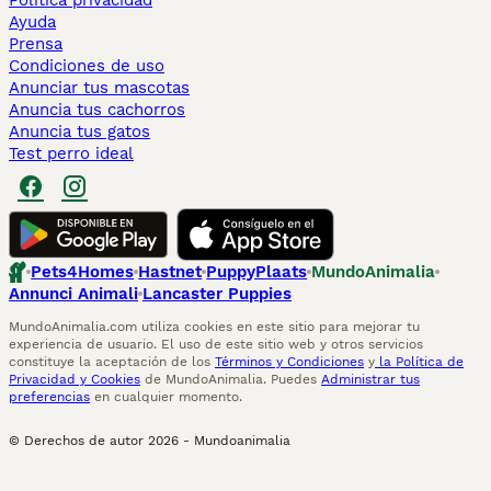
Politica privacidad
Ayuda
Prensa
Condiciones de uso
Anunciar tus mascotas
Anuncia tus cachorros
Anuncia tus gatos
Test perro ideal
Pets4Homes
Hastnet
PuppyPlaats
MundoAnimalia
Annunci Animali
Lancaster Puppies
MundoAnimalia.com utiliza cookies en este sitio para mejorar tu
experiencia de usuario. El uso de este sitio web y otros servicios
constituye la aceptación de los
Términos y Condiciones
y
la Política de
Privacidad y Cookies
de MundoAnimalia. Puedes
Administrar tus
preferencias
en cualquier momento.
© Derechos de autor
2026
-
Mundoanimalia