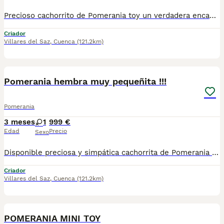
Precioso cachorrito de Pomerania toy un verdadera encanto de perrito con un maravilloso carácter. Estará listo para marcharse con su nueva familia para mediados de agosto . Para más información sobre este preciso cachorrito Toy no dudes en pedirnos información estaremos encantados de poderte ayudar, a resolver todas tus dudas !!! Un saludo
Criador
Villares del Saz
,
Cuenca
(121.2km)
3
Pomerania hembra muy pequeñita !!!
Pomerania
3 meses
1
999 €
Edad
Precio
Sexo
Disponible preciosa y simpática cachorrita de Pomerania de tamaño pequeñito por la evolución que lleva ya lleva toda su vacunación completa, ya puede salir a pasear a la calle. Si quieres saber más sobre ella puedes venir a conocerla o pedirnos más información sin ningún compromiso. Estaremos encantados de poderte ayudar !!!
Criador
Villares del Saz
,
Cuenca
(121.2km)
4
1
POMERANIA MINI TOY