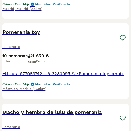
Criador
Con Afijo
Identidad Verificada
Madrid
,
Madrid
(0.5km)
3
Pomerania toy
Pomerania
10 semanas
1
650 €
Edad
Precio
Sexo
📲Laura 677983742 - 613283995 🤍*Pomerania toy hembra *🤍 ¿Buscas un nuevo compañero para tu hogar? ❤️ Tenemos preciosos cachorros listos para encontrar una familia responsable. ✅ Vacunados ✅ Desparasitados ✅ Cartilla sanitaria ✅ Garantías incluidas ✅ Máxima atención y cuidado Se hacen envíos a toda España: Andalucía: Almería, Cádiz, Córdoba, Granada, Huelva, Jaén, Málaga, Sevilla.Aragón: Huesca, Teruel, Zaragoza.Asturias: Oviedo.Baleares: Palma.Canarias: Las Palmas de Gran Canaria, Santa Cruz de Tenerife.Cantabria: Santander.Castilla-La Mancha: Albacete, Ciudad Real, Cuenca, Guadalajara, Toledo.Castilla y León: Ávila, Burgos, León, Palencia, Salamanca, Segovia, Soria, Valladolid, Zamora.Cataluña: Barcelona, Gerona (Girona), Lérida (Lleida), Tarragona.Comunidad Valenciana: Alicante, Castellón de la Plana, Valencia.Extremadura: Badajoz, Cáceres.Galicia: La Coruña (A Coruña), Lugo, Orense (Ourense), Pontevedra.La Rioja: Logroño.Madrid: Madrid.Murcia: Murcia.Navarra: Pamplona.País Vasco: Bilbao (Vizcaya), San Sebastián (Guipúzcoa), Vitoria (Álava). 🐾 Cachorros sanos, sociables y criados con mucho cariño. 📲 ¡Pregunta sin compromiso por disponibilidad, fotos y precios por mensaje privado!
Criador
Con Afijo
Identidad Verificada
Móstoles
,
Madrid
(17.8km)
4
1
Macho y hembra de lulu de pomerania
Pomerania