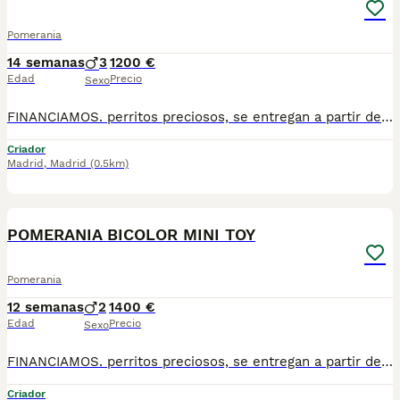
Pomerania
14 semanas
3
1200 €
Edad
Precio
Sexo
FINANCIAMOS. perritos preciosos, se entregan a partir de 2 meses y medio de edad, con mínimo 2 vacunas y 2 desparasitaciones. Se entregan con garantía vírica y genética. Con el microchip, su cartilla oficial, contrato de compra y factura. Compra responsablemente en un criador especializado, oficial y homologado con núcleo zoológico. Llámanos para más información. Los precios varían en función de la raza, edad, color y línea del cachorros
Criador
Madrid
,
Madrid
(0.5km)
2
2
POMERANIA BICOLOR MINI TOY
Pomerania
12 semanas
2
1400 €
Edad
Precio
Sexo
FINANCIAMOS. perritos preciosos, se entregan a partir de 2 meses y medio de edad, con mínimo 2 vacunas y 2 desparasitaciones. Se entregan con garantía vírica y genética. Con el microchip, su cartilla oficial, contrato de compra y factura. Compra responsablemente en un criador especializado, oficial y homologado con núcleo zoológico. Llámanos para más información. Los precios varían en función de la raza, edad, color y línea del cachorros
Criador