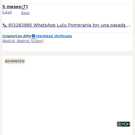
5 meses
1
Edad
Sexo
📞 613283995 WhatsApp Lulu Pomerania toy una pasada Entregamos nuestros pequeños cachorritos con todas las garantías y cuidados necesarios , disponemos de núcleo zoológico para crianza y venta de nuestros cachorros . ✅Desparasitaciones y vacunas correspondientes a su edad . ✅Cartilla de vacunación . ✅Revisiones veterinarias . ✅Garantías víricas de 15 días . ✅Garantías genéticas de un año . Seriedad , confianza y bienestar animal son nuestra prioridad . También ofrecemos transporte propio para nuestros pequeños cachorros a toda la península , el pago lo podéis hacer contra reembolso . (con coste adicional) . Mandamos a toda España . Disponemos de varias razas Si no esta la raza que queréis llámanos , intentaremos encontrártela , trabajamos con los mejores criadores de España .
Criador
Con Afijo
Identidad Verificada
Madrid
,
Madrid
(0.5km)
ADVANCED
7
1