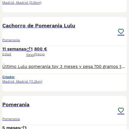
Madrid
,
Madrid
(0.5km)
9
1
Cachorro de Pomerania Lulu
Pomerania
11 semanas
1
800 €
Edad
Precio
Sexo
Último Lulu pomerania toy 3 meses y pesa 700 gramos tenemos machos y hembras ,distintos colores Nuestros cachorros nacen y crecen en un ambiente familiar ,sin jaulas ,con un respeto y exclusiva cria,somos respetuosos con el tiempo de destete ,cada cachorro necesita su tiempo.. Destetamos con un pienso de alta calidad , Cachorros revisados ,desde el nacimiento ,hasta la entrega por un veterinario competente ,buscando siempre el bienestar de nuestros animales.. Sociabilizados y equilibrados tanto padres como cachorros Se entregan con todo el protocolo veterinario legal,y garantías por escrito completas.. Tenemos servicio de entrega personalizado a cualquier punto de España,directo.. El precio puede cambiar tanto en sexo como en características del cachorro. Dejanos tú teléfono y te mandamos toda la información fotos y vídeos ..
Criador
Madrid
,
Madrid
(11.2km)
17
Pomerania
Pomerania
5 meses
1