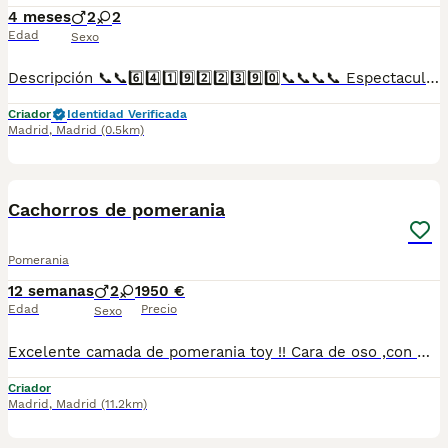
4 meses
2
2
Edad
Sexo
Descripción 📞📞6️⃣4️⃣1️⃣9️⃣2️⃣2️⃣3️⃣9️⃣0️⃣📞📞📞📞 Espectaculares camadas de perritos de Lulu de pomerania nacionales descendientes de las mejores líneas de sangre. Disponibles tanto hembras como machos. Las camadas están bajo supervisión veterinaria desde su nacimiento hasta que son entregadas a su nueva familia. Criados por un equipo de profesionales y mejores personas que, con más de 20 años de experiencia , cuidan a los animales por vocación, aplicando una cría ética y responsable para que cada cachorro se desarrolle con la mejor salud y con un buen temperamento. Todos los cachorritos se entregan con unos dos meses y medio de edad y sus vacunas correspondientes, desparasitados interna y externamente, con certificado de salud, y garantía tanto por enfermedad vírica como congénito genética. Posibilidad de entregar en toda España mediante transporte propio preparado para animales y con chofer privado. Los precios pueden variar según las características y morfología de cada cachorro. Añádenos al whats app o llámanos, y encantados atenderemos todas tus dudas y consultas. Teléfono / Whats app: 641 92 23 90
Criador
Identidad Verificada
Madrid
,
Madrid
(0.5km)
9
2
Cachorros de pomerania
Pomerania
12 semanas
2
1
950 €
Edad
Precio
Sexo
Excelente camada de pomerania toy !! Cara de oso ,con mucho pelo !! tenemos machos y hembras ,distintos colores Nuestros cachorros nacen y crecen en un ambiente familiar ,sin jaulas ,con un respeto y exclusiva cria,somos respetuosos con el tiempo de destete ,cada cachorro necesita su tiempo.. Destetamos con un pienso de alta calidad , Cachorros revisados ,desde el nacimiento ,hasta la entrega por un veterinario competente ,buscando siempre el bienestar de nuestros animales.. Sociabilizados y equilibrados tanto padres como cachorros Se entregan con todo el protocolo veterinario legal,y garantías por escrito completas.. Tenemos servicio de entrega personalizado a cualquier punto de España,directo.. El precio puede cambiar tanto en sexo como en características del cachorro. Dejanos tú teléfono y te mandamos toda la información fotos y vídeos ..
Criador
Madrid
,
Madrid
(11.2km)
9
1