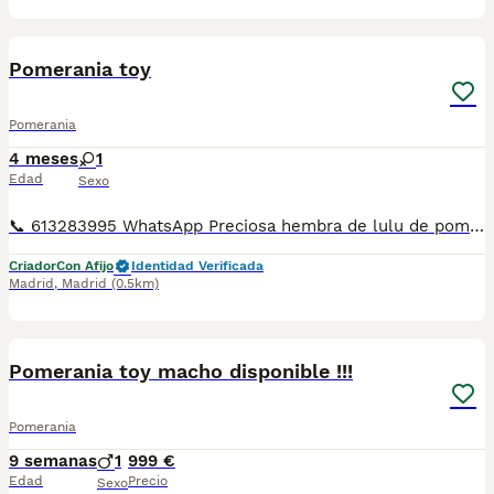
13
Pomerania toy
Pomerania
4 meses
1
Edad
Sexo
📞 613283995 WhatsApp Preciosa hembra de lulu de pomerania toy merle blue Entregamos nuestros pequeños cachorritos con todas las garantías y cuidados necesarios , disponemos de núcleo zoológico para crianza y venta de nuestros cachorros . ✅Desparasitaciones y vacunas correspondientes a su edad . ✅Cartilla de vacunación . ✅Revisiones veterinarias . ✅Garantías víricas de 15 días . ✅Garantías genéticas de un año . Seriedad , confianza y bienestar animal son nuestra prioridad . También ofrecemos transporte propio para nuestros pequeños cachorros a toda la península , el pago lo podéis hacer contra reembolso . (con coste adicional) . Mandamos a toda España . Andalucía: Almería, Cádiz, Córdoba, Granada, Huelva, Jaén, Málaga, Sevilla.Aragón: Huesca, Teruel, Zaragoza.Asturias: Oviedo.Baleares: Palma.Canarias: Las Palmas de Gran Canaria, Santa Cruz de Tenerife.Cantabria: Santander.Castilla-La Mancha: Albacete, Ciudad Real, Cuenca, Guadalajara, Toledo.Castilla y León: Ávila, Burgos, León, Palencia, Salamanca, Segovia, Soria, Valladolid, Zamora.Cataluña: Barcelona, Gerona (Girona), Lérida (Lleida), Tarragona.Comunidad Valenciana: Alicante, Castellón de la Plana, Valencia.Extremadura: Badajoz, Cáceres.Galicia: La Coruña (A Coruña), Lugo, Orense (Ourense), Pontevedra.La Rioja: Logroño.Madrid: Madrid.Murcia: Murcia.Navarra: Pamplona.País Vasco: Bilbao (Vizcaya), San Sebastián (Guipúzcoa), Vitoria (Álava). Disponemos de varias razas Si no esta la raza que queréis llámanos , intentaremos encontrártela , trabajamos con los mejores criadores de España .
Criador
Con Afijo
Identidad Verificada
Madrid
,
Madrid
(0.5km)
10
Pomerania toy macho disponible !!!
Pomerania
9 semanas
1
999 €
Edad
Precio
Sexo