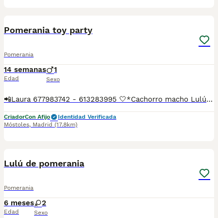
5
Pomerania toy party
Pomerania
14 semanas
1
Edad
Sexo
📲Laura 677983742 - 613283995 🤍*Cachorro macho Lulú pomerania toy tricolor party*🤍 ¿Buscas un nuevo compañero para tu hogar? ❤️ Tenemos preciosos cachorros listos para encontrar una familia responsable. ✅ Vacunados ✅ Desparasitados ✅ Cartilla sanitaria ✅ Garantías incluidas ✅ Máxima atención y cuidado Se hacen envíos a toda España: Andalucía: Almería, Cádiz, Córdoba, Granada, Huelva, Jaén, Málaga, Sevilla.Aragón: Huesca, Teruel, Zaragoza.Asturias: Oviedo.Baleares: Palma.Canarias: Las Palmas de Gran Canaria, Santa Cruz de Tenerife.Cantabria: Santander.Castilla-La Mancha: Albacete, Ciudad Real, Cuenca, Guadalajara, Toledo.Castilla y León: Ávila, Burgos, León, Palencia, Salamanca, Segovia, Soria, Valladolid, Zamora.Cataluña: Barcelona, Gerona (Girona), Lérida (Lleida), Tarragona.Comunidad Valenciana: Alicante, Castellón de la Plana, Valencia.Extremadura: Badajoz, Cáceres.Galicia: La Coruña (A Coruña), Lugo, Orense (Ourense), Pontevedra.La Rioja: Logroño.Madrid: Madrid.Murcia: Murcia.Navarra: Pamplona.País Vasco: Bilbao (Vizcaya), San Sebastián (Guipúzcoa), Vitoria (Álava). 🐾 Cachorros sanos, sociables y criados con mucho cariño. 📲 ¡Pregunta sin compromiso por disponibilidad, fotos y precios por mensaje privado!
Criador
Con Afijo
Identidad Verificada
Móstoles
,
Madrid
(17.8km)
2
Lulú de pomerania
Pomerania
6 meses
2
Edad
Sexo