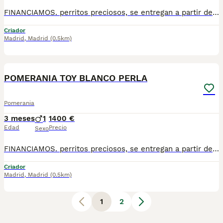
FINANCIAMOS. perritos preciosos, se entregan a partir de 2 meses y medio de edad, con mínimo 2 vacunas y 2 desparasitaciones. Se entregan con garantía vírica y genética. Con el microchip, su cartilla oficial, contrato de compra y factura. Compra responsablemente en un criador especializado, oficial y homologado con núcleo zoológico. Llámanos para más información. Los precios varían en función de la raza, edad, color y línea del cachorros
Criador
Madrid
,
Madrid
(0.5km)
1
1
POMERANIA TOY BLANCO PERLA
Pomerania
3 meses
1
1400 €
Edad
Precio
Sexo
FINANCIAMOS. perritos preciosos, se entregan a partir de 2 meses y medio de edad, con mínimo 2 vacunas y 2 desparasitaciones. Se entregan con garantía vírica y genética. Con el microchip, su cartilla oficial, contrato de compra y factura. Compra responsablemente en un criador especializado, oficial y homologado con núcleo zoológico. Llámanos para más información. Los precios varían en función de la raza, edad, color y línea del cachorros
Criador
Madrid
,
Madrid
(0.5km)
1
2