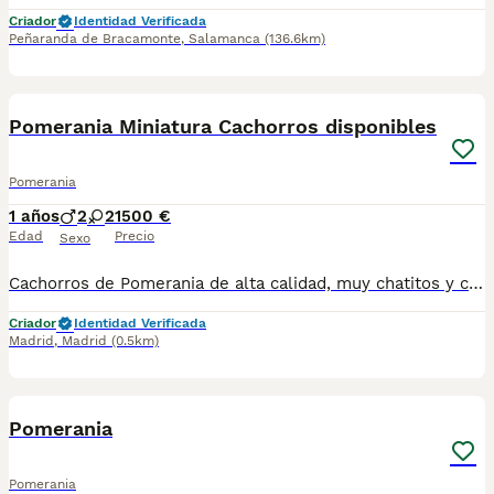
Criador
Identidad Verificada
Peñaranda de Bracamonte
,
Salamanca
(136.6km)
20
Pomerania Miniatura Cachorros disponibles
Pomerania
1 años
2
2
1500 €
Edad
Precio
Sexo
Cachorros de Pomerania de alta calidad, muy chatitos y con mucho pelo. Criadores serios y responsables. Criamos perros como debe hacerse: con respeto, paciencia y amor. Altodelpago es sinónimo de calidad, responsabilidad y compromiso con el bienestar animal. altodelpago.es · teléfono de atención 24 h -- 679 67 30 10 -- Disponible Washtapp y llamada.
Criador
Identidad Verificada
Madrid
,
Madrid
(0.5km)
25
Pomerania
Pomerania