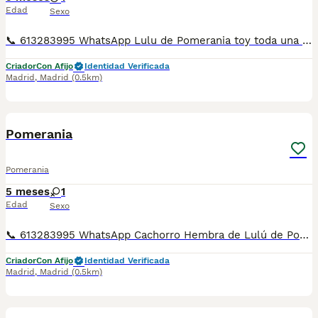
Edad
Sexo
📞 613283995 WhatsApp Lulu de Pomerania toy toda una belleza es el cachorro de las fotos Entregamos nuestros pequeños cachorritos con todas las garantías y cuidados necesarios , disponemos de núcleo zoológico para crianza y venta de nuestros cachorros . ✅Desparasitaciones y vacunas correspondientes a su edad . ✅Cartilla de vacunación . ✅Revisiones veterinarias . ✅Garantías víricas de 15 días . ✅Garantías genéticas de un año . Seriedad , confianza y bienestar animal son nuestra prioridad . También ofrecemos transporte propio para nuestros pequeños cachorros a toda la península , el pago lo podéis hacer contra reembolso . (con coste adicional) . Mandamos a toda España . Disponemos de varias razas Si no esta la raza que queréis llámanos , intentaremos encontrártela , trabajamos con los mejores criadores de España .
Criador
Con Afijo
Identidad Verificada
Madrid
,
Madrid
(0.5km)
2
1
Pomerania
Pomerania
5 meses
1
Edad
Sexo
📞 613283995 WhatsApp Cachorro Hembra de Lulú de Pomerania negrita una preciosidad Entregamos nuestros pequeños cachorritos con todas las garantías y cuidados necesarios , disponemos de núcleo zoológico para crianza y venta de nuestros cachorros . ✅Desparasitaciones y vacunas correspondientes a su edad . ✅Cartilla de vacunación . ✅Revisiones veterinarias . ✅Garantías víricas de 15 días . ✅Garantías genéticas de un año . Seriedad , confianza y bienestar animal son nuestra prioridad . También ofrecemos transporte propio para nuestros pequeños cachorros a toda la península , el pago lo podéis hacer contra reembolso . (con coste adicional) . Mandamos a toda España . Disponemos de varias razas Si no esta la raza que queréis llámanos , intentaremos encontrártela , trabajamos con los mejores criadores de España .
Criador
Con Afijo
Identidad Verificada
Madrid
,
Madrid
(0.5km)
5