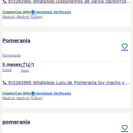
📞 613283995 WhatsApp Disponemos de varios cachorros de Lulu de Pomerania toy machos y hembras de varios colores . Entregamos nuestros pequeños cachorritos con todas las garantías y cuidados necesarios , disponemos de núcleo zoológico para crianza y venta de nuestros cachorros . ✅Desparasitaciones y vacunas correspondientes a su edad . ✅Cartilla de vacunación . ✅Revisiones veterinarias . ✅Garantías víricas de 15 días . ✅Garantías genéticas de un año . Seriedad , confianza y bienestar animal son nuestra prioridad . También ofrecemos transporte propio para nuestros pequeños cachorros a toda la península , el pago lo podéis hacer contra reembolso . (con coste adicional) . Mandamos a toda España . Disponemos de varias razas Si no esta la raza que queréis llámanos , intentaremos encontrártela , trabajamos con los mejores criadores de España .
Criador
Con Afijo
Identidad Verificada
Madrid
,
Madrid
(0.5km)
2
1
Pomerania
Pomerania
5 meses
1
1
Edad
Sexo
📞 613283995 WhatsApp Lulu de Pomerania toy macho y hembra de color negro no pierdas esta oportunidad de tener algo tan bonito Entregamos nuestros pequeños cachorritos con todas las garantías y cuidados necesarios , disponemos de núcleo zoológico para crianza y venta de nuestros cachorros . ✅Desparasitaciones y vacunas correspondientes a su edad . ✅Cartilla de vacunación . ✅Revisiones veterinarias . ✅Garantías víricas de 15 días . ✅Garantías genéticas de un año . Seriedad , confianza y bienestar animal son nuestra prioridad . También ofrecemos transporte propio para nuestros pequeños cachorros a toda la península , el pago lo podéis hacer contra reembolso . (con coste adicional) . Mandamos a toda España . Disponemos de varias razas Si no esta la raza que queréis llámanos , intentaremos encontrártela , trabajamos con los mejores criadores de España .
Criador
Con Afijo
Identidad Verificada
Madrid
,
Madrid
(0.5km)
1
pomerania