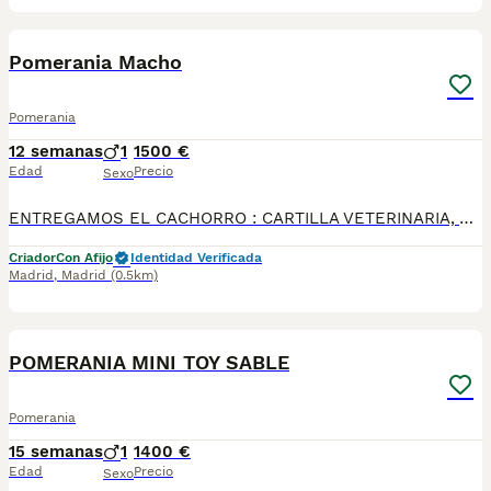
1
Pomerania Macho
Pomerania
12 semanas
1
1500 €
Edad
Precio
Sexo
ENTREGAMOS EL CACHORRO : CARTILLA VETERINARIA, VACUNACIÓN Y DESPARASITACIÓN AL DIA , MICROCHIP, GARANTIAS VIRICAS Y GENETICAS Y CERTIFICADO DE SALUD EMITIDO POR UN VETERINARIO. QUIENES SOMOS: En Von Martin nos enorgullece ser uno de los mejores criaderos de perros de raza en España miembro de la Real Sociedad Canina Española, especializado en razas Mini Toy y comprometidos con la excelencia, seriedad y profesionalismo basado en una profunda conexión y amor por los animales. Nuestra misión es criar y proporcionar a nuestros clientes compañeros caninos saludables, felices y bien socializados, basados en una profunda conexión y amor por los animales.
Criador
Con Afijo
Identidad Verificada
Madrid
,
Madrid
(0.5km)
1
1
POMERANIA MINI TOY SABLE
Pomerania
15 semanas
1
1400 €
Edad
Precio
Sexo