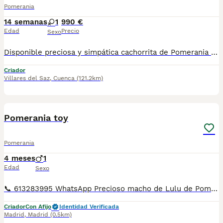
Pomerania
14 semanas
1
990 €
Edad
Precio
Sexo
Disponible preciosa y simpática cachorrita de Pomerania de tamaño pequeñito por la evolución que lleva ya lleva toda su vacunación completa, ya puede salir a pasear a la calle. Si quieres saber más sobre ella puedes venir a conocerla o pedirnos más información sin ningún compromiso. Estaremos encantados de poderte ayudar !!!
Criador
Villares del Saz
,
Cuenca
(121.2km)
11
Pomerania toy
Pomerania
4 meses
1
Edad
Sexo
📞 613283995 WhatsApp Precioso macho de Lulu de Pomerania de color gris sable portador de merle blue y merle choco Entregamos nuestros pequeños cachorritos con todas las garantías y cuidados necesarios , disponemos de núcleo zoológico para crianza y venta de nuestros cachorros . ✅Desparasitaciones y vacunas correspondientes a su edad . ✅Cartilla de vacunación . ✅Revisiones veterinarias . ✅Garantías víricas de 15 días . ✅Garantías genéticas de un año . Seriedad , confianza y bienestar animal son nuestra prioridad . También ofrecemos transporte propio para nuestros pequeños cachorros a toda la península , el pago lo podéis hacer contra reembolso . (con coste adicional) . Mandamos a toda España . Andalucía: Almería, Cádiz, Córdoba, Granada, Huelva, Jaén, Málaga, Sevilla.Aragón: Huesca, Teruel, Zaragoza.Asturias: Oviedo.Baleares: Palma.Canarias: Las Palmas de Gran Canaria, Santa Cruz de Tenerife.Cantabria: Santander.Castilla-La Mancha: Albacete, Ciudad Real, Cuenca, Guadalajara, Toledo.Castilla y León: Ávila, Burgos, León, Palencia, Salamanca, Segovia, Soria, Valladolid, Zamora.Cataluña: Barcelona, Gerona (Girona), Lérida (Lleida), Tarragona.Comunidad Valenciana: Alicante, Castellón de la Plana, Valencia.Extremadura: Badajoz, Cáceres.Galicia: La Coruña (A Coruña), Lugo, Orense (Ourense), Pontevedra.La Rioja: Logroño.Madrid: Madrid.Murcia: Murcia.Navarra: Pamplona.País Vasco: Bilbao (Vizcaya), San Sebastián (Guipúzcoa), Vitoria (Álava). Disponemos de varias razas Si no esta la raza que queréis llámanos , intentaremos encontrártela , trabajamos con los mejores criadores de España .
Criador
Con Afijo
Identidad Verificada
Madrid
,
Madrid
(0.5km)