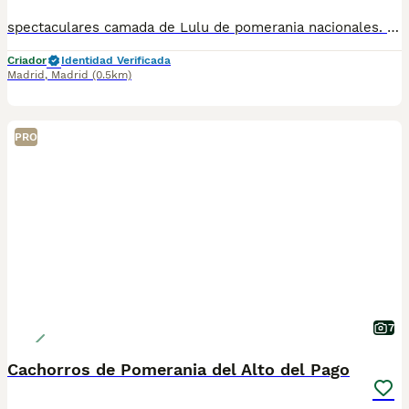
spectaculares camada de Lulu de pomerania nacionales. Todos los cachorritos se entregan con unos dos meses y medio de edad y sus vacunas correspondientes, desparasitados interna y externamente, con certificado de salud, y garantía tanto por enfermedad vírica como congénito genética. Posibilidad de entregar en toda España mediante transporte propio preparado para animales y con chofer privado. Los precios pueden variar según las características y morfología de cada cachorro. Añádenos al whatsapp o llámanos, y encantados atenderemos todas tus dudas y consultas. Teléfono / Whatsapp: 641 92 23 90
Criador
Identidad Verificada
Madrid
,
Madrid
(0.5km)
PRO
7
Cachorros de Pomerania del Alto del Pago