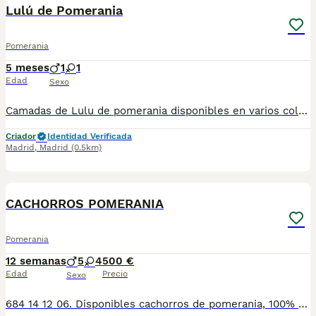
Lulú de Pomerania
Pomerania
5 meses
1
1
Edad
Sexo
Camadas de Lulu de pomerania disponibles en varios colores y tonalidades. Machos y hembras. Criadores responsables y familiares. Se entregan a partir de 2 meses de edad y sus vacunas correspondientes, desparasitados. Todos los cachorros son descendientes de las mejores líneas nacionales. Se entregan en toda España con transporte de alta calidad preparado para animales, van en vehículo climatizado con chófer particular a cargo del comprador. Si tienes dudas o consultas sobre la raza, podemos resolver tus dudas por whats app ;) Abogamos por una cría nacional (no en países del este) en un ambiente familiar con personas con vocación en una cría ética y responsable, y que por encima de todo, aman a los animales Teléfono / Whats app: 641 92 23 90
Criador
Identidad Verificada
Madrid
,
Madrid
(0.5km)
1
CACHORROS POMERANIA
Pomerania
12 semanas
5
4
500 €
Edad
Precio
Sexo
684 14 12 06. Disponibles cachorros de pomerania, 100% puros, con su certificado de pureza. Cachorros nacionales, criados en ambiente familiar, con mas de 15 años de experiencia. Calidad excelente, muy buen carácter y una perfecta morfología. Se entregan vacunados, desparasitados, con cartilla sanitaria, chip, pasaporte, contrato de compraventa y garantías víricas y congénitas por escrito. No busques más, ponte en contacto con nosotros a través de WhatsApp o llamadas en el 684 14 12 06 o encuéntranos en Instagram en @mascotas_ops