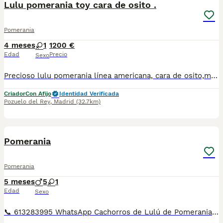
Lulu pomerania toy cara de osito .
Pomerania
4 meses
1
1200 €
Edad
Precio
Sexo
Precioso lulu pomerania línea americana, cara de osito,macho muy chatito y compacto ,abundante pelo algodonado, color naranja, muy bien sociabilizado , tiene muy buen carácter, es muy juguetón y cariñoso,se entrega completamente vacunado,con desparasitaciones externas e internas cartilla veterinaria al día y microchip. Criado en ambiente familia, Se les hace revisiones a nuestros cachorros periódicamente hasta el día de la entrega, asegurando que el cachorro se entrega saludable y sano. Se puede transportar a cualquier punto de la península, y fuera dela península. Se lo llevamos a su domicilio. Si eres de Madrid o alrededores puedes venir a ver el cachorro sin ningún compromiso.
Criador
Con Afijo
Identidad Verificada
Pozuelo del Rey
,
Madrid
(32.7km)
5
Pomerania
Pomerania
5 meses
5
1
Edad
Sexo
📞 613283995 WhatsApp Cachorros de Lulú de Pomerania , son toy y muy bonitos colores Entregamos nuestros pequeños cachorritos con todas las garantías y cuidados necesarios , disponemos de núcleo zoológico para crianza y venta de nuestros cachorros . ✅Desparasitaciones y vacunas correspondientes a su edad . ✅Cartilla de vacunación . ✅Revisiones veterinarias . ✅Garantías víricas de 15 días . ✅Garantías genéticas de un año . Seriedad , confianza y bienestar animal son nuestra prioridad . También ofrecemos transporte propio para nuestros pequeños cachorros a toda la península , el pago lo podéis hacer contra reembolso . (con coste adicional) . Mandamos a toda España . Disponemos de varias razas Si no esta la raza que queréis llámanos , intentaremos encontrártela , trabajamos con los mejores criadores de España .