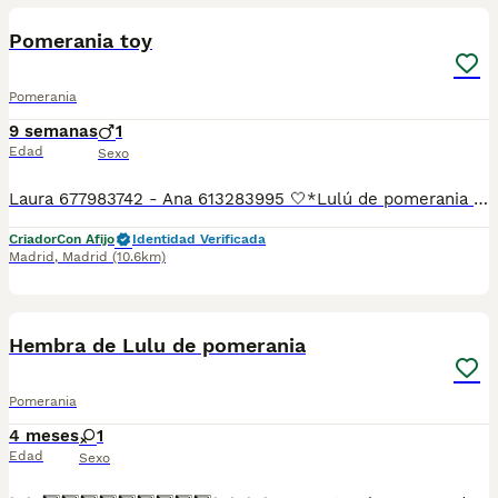
BOOST
Pomerania toy
Pomerania
9 semanas
1
Edad
Sexo
Laura 677983742 - Ana 613283995 🤍*Lulú de pomerania toy muy chatito y muy muy corto con un pelaje espectacular*🤍 ¿Buscas un nuevo compañero para tu hogar? ❤️ Tenemos preciosos cachorros listos para encontrar una familia responsable. ✅ Vacunados ✅ Desparasitados ✅ Cartilla sanitaria ✅ Garantías incluidas ✅ Máxima atención y cuidado Se hacen envíos a toda España: Andalucía: Almería, Cádiz, Córdoba, Granada, Huelva, Jaén, Málaga, Sevilla. Aragón: Huesca, Teruel, Zaragoza. Asturias: Oviedo. Baleares: Palma. Canarias: Las Palmas de Gran Canaria, Santa Cruz de Tenerife. Cantabria: Santander. Castilla-La Mancha: Albacete, Ciudad Real, Cuenca, Guadalajara, Toledo. Castilla y León: Ávila, Burgos, León, Palencia, Salamanca, Segovia, Soria, Valladolid, Zamora. Cataluña: Barcelona, Gerona (Girona), Lérida (Lleida), Tarragona .Comunidad Valenciana: Alicante, Castellón de la Plana, Valencia. Extremadura: Badajoz, Cáceres .Galicia: La Coruña (A Coruña), Lugo, Orense (Ourense), Pontevedra. La Rioja: Logroño. Madrid: Madrid .Murcia: Murcia. Navarra: Pamplona. País Vasco: Bilbao (Vizcaya), San Sebastián (Guipúzcoa), Vitoria (Álava). 🐾 Cachorros sanos, sociables y criados con mucho cariño. 📲 ¡Pregunta sin compromiso por disponibilidad, fotos y precios por mensaje privado!
Criador
Con Afijo
Identidad Verificada
Madrid
,
Madrid
(10.6km)
2
Hembra de Lulu de pomerania
Pomerania
4 meses
1
Edad
Sexo