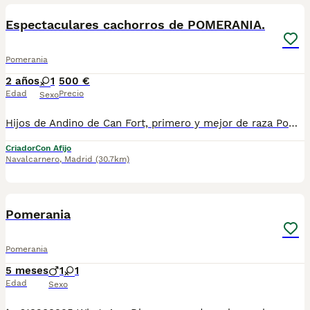
Espectaculares cachorros de POMERANIA.
Pomerania
2 años
1
500 €
Edad
Precio
Sexo
Hijos de Andino de Can Fort, primero y mejor de raza Pomerania en el concurso nacional canino de Calera y Chozas. Somos un criadero canino profesional con más de 40 años de experiencia. Los cachorros tienen una gran morfología. Disponible hembras y machos de pomerania, Padres muy buenos y sociables. Se entrega con vacunas al día, desparasitaciones internas, cartilla sanitaria y revisión veterinaria. Pedigree del Libro de Orígenes Canino de España (LOCE) el único reconocido por la FCE. Todos nuestros perros son Nacionales. LLÁMENOS sin ningún tipo de compromiso o pase por nuestras instalaciones a conocer a nuestros cachorros. Solo para familias exigentes que busquen cachorros de pura raza, nacionales y de criadores responsables. Estamos entre las provincias de Madrid y Toledo. No dudes en preguntar por nuestros cachorros y pedir información. Los Pomeranias adultos miden de 24 cm a 18cm a la cruz, siendo indeseables los ejemplares que miden menos de 18 cm. Enviamos videos y fotos. La cabeza con ojos alertas y pequeñas orejas puntiagudas y muy juntas le dan al Pomerania su característica apariencia única y descarada. Tel: 662 45 51 44 https://criaderohaus.jimdofree.com/estandar-de-pomerania
Criador
Con Afijo
Navalcarnero
,
Madrid
(30.7km)
2
2
Pomerania
Pomerania
5 meses
1
1
Edad
Sexo