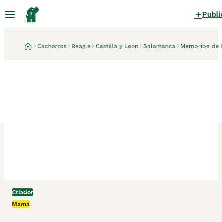
Publi
Cachorros
Beagle
Castilla y León
Salamanca
Membribe de l
Criador
Membribe de la Sierra, Salamanca
1 mes
Mamá
Preciosa camada