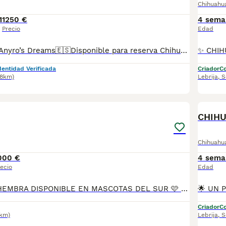
Chihuahu
1
1250 €
4 sema
Precio
Edad
🇪🇸Chihuahuas Anyro’s Dreams🇪🇸Disponible para reserva Chihuahua lila and tan descendientes de las mejores líneas de sangre tanto europeas como asiáticas. Padres con ADN en bases de datos de la RSCE. Si precisan más información contáctanos por el enlace que MundoAnimalia pone a disposición de los usuarias de la plataforma.
dentidad Verificada
Criador
Co
.8km)
Lebrija
,
S
16
2
CHIH
Chihuahu
000 €
4 sema
ecio
Edad
🩷 CHIHUAHUA HEMBRA DISPONIBLE EN MASCOTAS DEL SUR 🩷 Si buscas una compañera pequeña, dulce y llena de personalidad, tenemos disponible una preciosa Chihuahua hembra, criada en ambiente familiar con mucho cariño y los mejores cuidados desde sus primeros días. En Mascotas del Sur contamos con Núcleo Zoológico autorizado, licencia de apertura y código de explotación, garantizando confianza, transparencia y bienestar en cada cachorro. 📍 Sevilla 📞 611 723 226 📸 Instagram: @mimascotasdelsur057 Nuestra cachorrita se entrega: 🐾 Revisada por veterinario. 🐾 Con microchip. 🐾 Pasaporte y cartilla sanitaria. 🐾 Vacunada y desparasitada. 🐾 Contrato con garantías víricas y congénitas. 🚚 Envíos a toda España. (Transporte no incluido en el precio). También disponemos de: 📱 Videollamada antes de la reserva. 🏡 Recogida en nuestras instalaciones. 🔒 Reserva y posibilidad de pago contrareembolso. 💶 El precio publicado es el precio real. Solo buscamos familias responsables que quieran darle un hogar lleno de cariño y dedicación. #Chihuahua #ChihuahuaHembra #ChihuahuaEspaña #CachorrosChihuahua #PerrosDeCompañia #MascotasDelSur057 #MascotasDelSur #CachorrosSevilla #CriaderoAutorizado #NucleoZoologico #PerrosFelices #CachorrosEspaña #AmorAnimal
Criador
Co
6km)
Lebrija
,
S