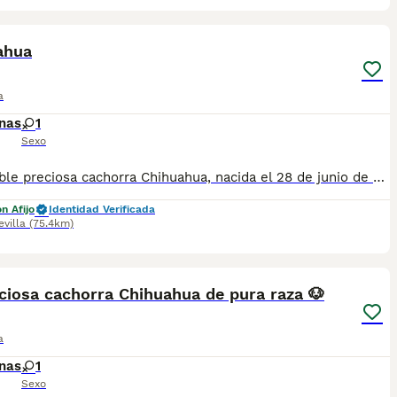
3
2
ahua
a
nas
1
Sexo
Disponible preciosa cachorra Chihuahua, nacida el 28 de junio de 2026. Color: sable, un tono muy bonito y elegante que realza su expresión y belleza. Procede de una excelente línea de sangre, criada en un ambiente familiar, con mucho cariño y una correcta socialización desde sus primeros días de vida. Destaca por su bonita morfología, cabeza tipo manzana, hocico corto y un carácter dulce, cariñoso y equilibrado, ideal como compañera de vida. La cachorra se entregará a partir de los Dos meses de edad, desparasitada según su edad, con cartilla veterinaria, y las vacunas correspondientes. Se enviarán fotos y vídeos actualizados para que puedas seguir su evolución hasta el día de la entrega. Se prioriza la entrega en mano para garantizar el bienestar de la cachorra y que el nuevo propietario pueda conocerla personalmente. También existe la posibilidad de desplazarnos hasta el lugar de entrega, previo acuerdo entre ambas partes. Buscamos una familia responsable que le ofrezca el hogar, el cariño y los cuidados que merece. Para más información, fotos, vídeos o cualquier consulta, no dudes en ponerte en contacto.
n Afijo
Identidad Verificada
evilla
(75.4km)
3
ciosa cachorra Chihuahua de pura raza 🐶
a
nas
1
Sexo