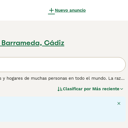
Nuevo anuncio
e Barrameda, Cádiz
es y hogares de muchas personas en todo el mundo. La raza
 inteligencia y el hecho de que estos pequeños personajes
Clasificar por
Más reciente
uahua no es es un perro faldero. Estos pequeños perros
do compartir el hogar con ellos. Son extremadamente
es leales y cariñosos a los que nada les gusta más que
soportan estar solos durante largos periodos de tiempo.
ción sobre esta raza de perro.
5