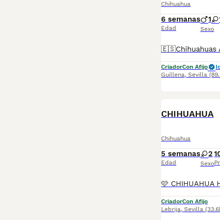
Chihuahua
6 semanas
1
Edad
Sexo
Criador
Con Afijo
I
Guillena
,
Sevilla
(89
CHIHUAHUA
Chihuahua
5 semanas
2
1
Edad
Pr
Sexo
Criador
Con Afijo
Lebrija
,
Sevilla
(33.