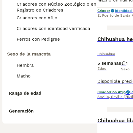
Criadores con Núcleo Zoológico o en el
Registro de Criadores
Criador
Identidad 
El Puerto de Santa 
Criadores con Afijo
Criadores con identidad verificada
Chihuahua h
Perros con Pedigree
Sexo de la mascota
Chihuahua
5 semanas
1
Hembra
Edad
Sexo
Macho
Criador
Con Afijo
I
Rango de edad
Sevilla
,
Sevilla
(75.
Generación
Chihuahua lil