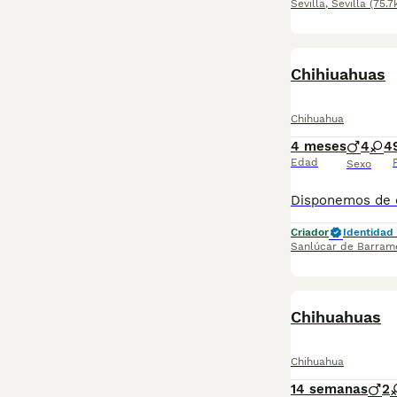
Sevilla
,
Sevilla
(75.7
Chihiuahuas
Chihuahua
4 meses
4
4
Edad
Sexo
Criador
Identidad 
Sanlúcar de Barram
Chihuahuas
Chihuahua
14 semanas
2