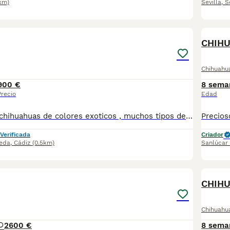
km)
Sevilla
,
S
1
1
CHIH
Chihuahu
900 €
8 sema
Precio
Edad
Disponemos de chihuahuas de colores exoticos , muchos tipos de colores Se entregan con vacunas al dia , desparacitados y contrato de garantia ESTAS BUSCANDO UN AMIGO ? LLAMANOS 624 08 20 74 Criados en ambiente familiar🥰
Verificada
Criador
eda
,
Cádiz
(0.5km)
Sanlúcar
4
1
CHIH
Chihuahu
2
600 €
8 sema