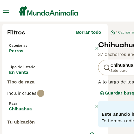
Filtros
Borrar todo
Cachorro
Chihuahu
Categorías
Perros
37 Cachorros en
Chihuahua
Tipo de listado
Sólo puro
En venta
Tipo de raza
A lo largo de l
se originó en M
Guardar bús
Incluir cruces
piensan que son
están llenos de 
Raza
valientes y segu
Chihuahua
pasar el mayor 
Este anuncio h
Te hemos redir
Tu ubicación
Lee nuestra
pág