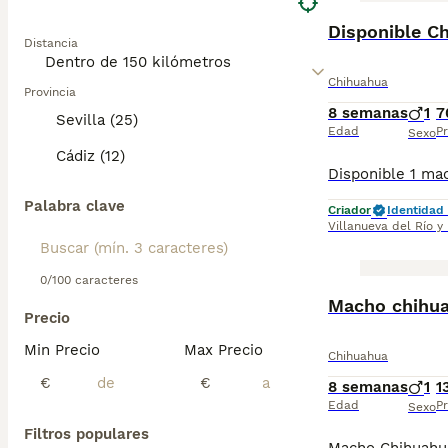
Disponible C
Distancia
Chihuahua
Provincia
8 semanas
1
7
Sevilla (25)
Edad
Pr
Sexo
Cádiz (12)
Palabra clave
Criador
Identidad 
Villanueva del Río y
0/100 caracteres
Macho chihua
Precio
Min Precio
Max Precio
Chihuahua
€
€
8 semanas
1
1
Edad
Pr
Sexo
Filtros populares