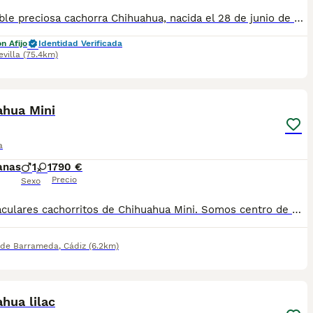
Disponible preciosa cachorra Chihuahua, nacida el 28 de junio de 2026. Color: sable, un tono muy bonito y elegante que realza su expresión y belleza. Procede de una excelente línea de sangre, criada en un ambiente familiar, con mucho cariño y una correcta socialización desde sus primeros días de vida. Destaca por su bonita morfología, cabeza tipo manzana, hocico corto y un carácter dulce, cariñoso y equilibrado, ideal como compañera de vida. La cachorra se entregará a partir de los Dos meses de edad, desparasitada según su edad, con cartilla veterinaria, y las vacunas correspondientes. Se enviarán fotos y vídeos actualizados para que puedas seguir su evolución hasta el día de la entrega. Se prioriza la entrega en mano para garantizar el bienestar de la cachorra y que el nuevo propietario pueda conocerla personalmente. También existe la posibilidad de desplazarnos hasta el lugar de entrega, previo acuerdo entre ambas partes. Buscamos una familia responsable que le ofrezca el hogar, el cariño y los cuidados que merece. Para más información, fotos, vídeos o cualquier consulta, no dudes en ponerte en contacto.
n Afijo
Identidad Verificada
evilla
(75.4km)
5
ahua Mini
a
anas
1
1
790 €
Precio
Sexo
Espectaculares cachorritos de Chihuahua Mini. Somos centro de mascotas con años de experiencia. Diariamente cuidamos, supervisamos y mimamos a nuestros cachorritos. Los entregamos con Revisión Veterinaria, Factura de compra, garantía vírica, formulario de reconocimiento de raza pura, junto con su cartilla de vacunación y desparasitacion al día de la entrega. Hacemos envíos a toda la península y Baleares mediante servicio propio de transporte. Posibilidad de pago contrareembolso. Para más información no dude en contactar con nosotros. TLF: 649297709. Solo atiendo wasap o tlf. Gracias
 de Barrameda
,
Cádiz
(6.2km)
1
1
hua lilac