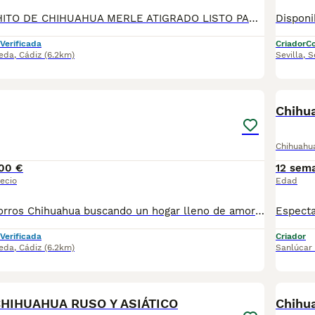
PRECIOSO MACHITO DE CHIHUAHUA MERLE ATIGRADO LISTO PARA ENTREGA , NO DUDES EN LLAMARNOS PRECIO ECONOMICO
Verificada
Criador
Co
eda
,
Cádiz
(6.2km)
Sevilla
,
S
1
Chihu
Chihuahu
00 €
12 sem
ecio
Edad
¡Hermosos cachorros Chihuahua buscando un hogar lleno de amor! ❤️ ✨ Excelente calidad. ✨ Muy juguetones, cariñosos y sociables. ✨ Ideales para compañía. ✨ Tamaño pequeño, perfectos para casa o departamento. 📍 Se entregan sanos y en excelentes condiciones. 📲 Para más información sobre disponibilidad, precio y apartados, envía mensaje privado o comunícate al 624 082 2074. ¡No pierdas la oportunidad de llevar a casa un pequeño compañero que llenará tu vida de amor! 🐾💙
Verificada
Criador
eda
,
Cádiz
(6.2km)
Sanlúcar
25
HIHUAHUA RUSO Y ASIÁTICO
Chihua