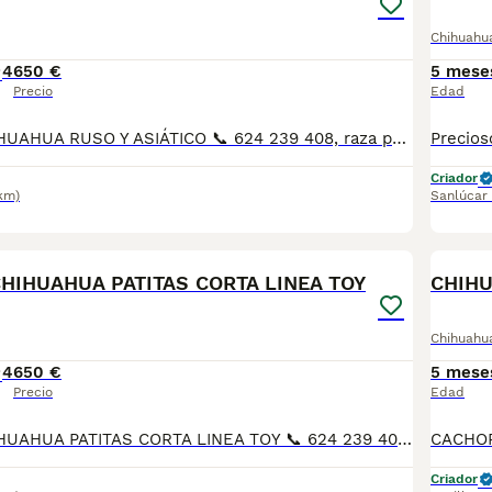
Chihuahu
4
650 €
5 mese
Precio
Edad
PRECIOSOS CHIHUAHUA RUSO Y ASIÁTICO 📞 624 239 408, raza pura 50 por ciento RUSO patitas corta muy chato muy lista y obediente, ideal para piso es muy cariñoso y juguetón Varios colores, cremas , bicolores . lila desde 700€ A 1200€, SEGUN COLOR Y SEXO DEL CHIHUAHUA precios reales si entráis en la wed : MUNDOCHIHUAHUA.ES TENEMOS CANICHES, CHIHUAHUA, MALTIPOL, POMERANIA, BICHON MALTES 🧾 Cartilla veterinaria 🩺 Vacunaciones y desparasitaciones al día 📄 Contrato de garantía 🚚 Envíos a toda España, 💳 Pago a la entrega, contra reembolso 📞 624 239 408 📹 Vídeos y más información por WhatsApp 🌐 MUNDOCHIHUAHUA.ES
Criador
km)
Sanlúcar
19
HIHUAHUA PATITAS CORTA LINEA TOY
CHIH
Chihuahu
4
650 €
5 mese
Precio
Edad
PRECIOSOS CHIHUAHUA PATITAS CORTA LINEA TOY 📞 624 239 408, raza pura 50 por ciento RUSO patitas corta muy chato muy lista y obediente, ideal para piso es muy cariñoso y juguetón Varios colores, cremas , bicolores . lila desde 700€ A 1200€, SEGUN COLOR Y SEXO DEL CHIHUAHUA precios reales si entráis en la wed : MUNDOCHIHUAHUA.ES TENEMOS CANICHES, CHIHUAHUA, MALTIPOL, POMERANIA, BICHON MALTES 🧾 Cartilla veterinaria 🩺 Vacunaciones y desparasitaciones al día 📄 Contrato de garantía 🚚 Envíos a toda España, 💳 Pago a la entrega, contra reembolso 📞 624 239 408 📹 Vídeos y más información por WhatsApp 🌐 MUNDOCHIHUAHUA.ES
Criador