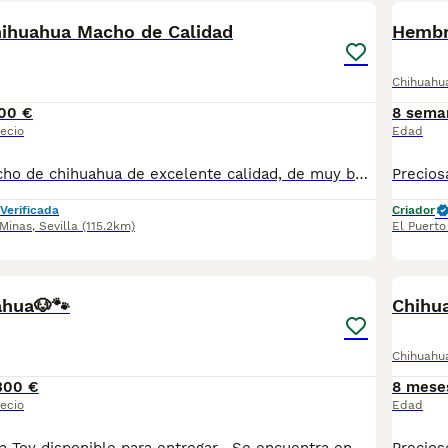
hihuahua Macho de Calidad
Hembr
Chihuahu
00 €
8 sema
ecio
Edad
Disponible 1 macho de chihuahua de excelente calidad, de muy buena linea, está listo para su entrega, hay disponibilidad de envío, más información al privado!!
Verificada
Criador
 Minas
,
Sevilla
(115.2km)
El Puerto
3
hua🐶🐾
Chihua
Chihuahu
300 €
8 mese
ecio
Edad