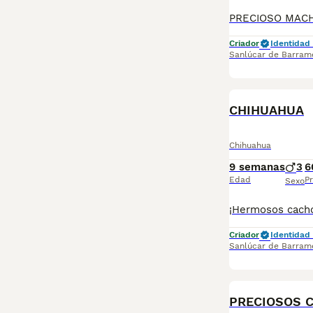
Criador
Identidad 
Sanlúcar de Barram
CHIHUAHUA
Chihuahua
9 semanas
3
6
Edad
Pr
Sexo
Criador
Identidad 
Sanlúcar de Barram
PRECIOSOS C