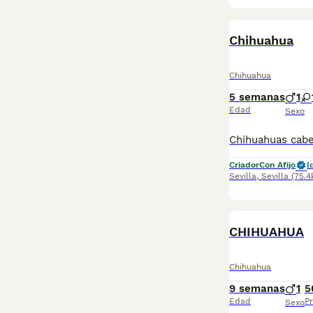
Chihuahua
Chihuahua
5 semanas
1
Edad
Sexo
Criador
Con Afijo
I
Sevilla
,
Sevilla
(75.
CHIHUAHUA
Chihuahua
9 semanas
1
5
Edad
Pr
Sexo