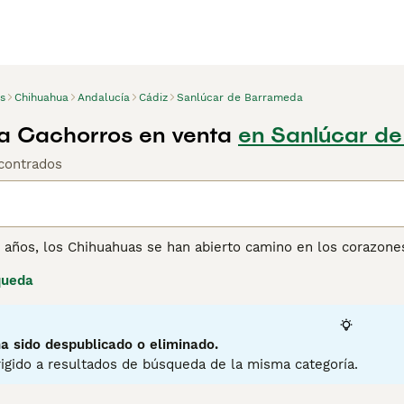
s
Chihuahua
Andalucía
Cádiz
Sanlúcar de Barrameda
a Cachorros en venta
en Sanlúcar d
contrados
os años, los Chihuahuas se han abierto camino en los corazon
éxico, donde siempre han sido muy apreciados por su ternura,
queda
 más grandes de lo que realmente son. Una cosa que un Chih
energía y son de gran carácter, y puede resultar muy diverti
irán adelante sin importar lo que pase. También son personaj
tiempo posible con sus dueños, por lo que los Chihuahuas no 
a sido despublicado o eliminado.
igido a resultados de búsqueda de la misma categoría.
ina de consejos de compra de Chihuahua
para obtener informa
5