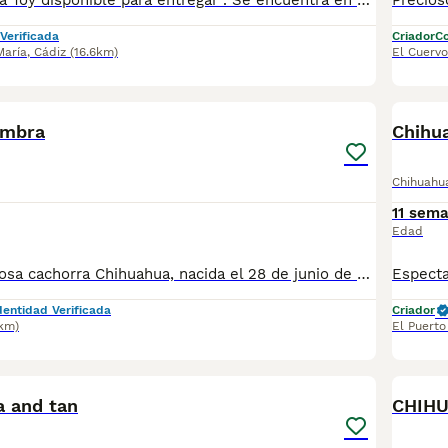
Macho Chihuahua Toy disponible para entregar . Se encuentra en Sevilla,tambien disponemos de transporte. Vacunada,desparasitada y con la cartilla adecuada a su edad. Pregunten sin compromiso
Verificada
Criador
Co
María
,
Cádiz
(16.6km)
El Cuervo
5
embra
Chihu
Chihuahu
11 sem
Edad
Disponible preciosa cachorra Chihuahua, nacida el 28 de junio de 2026. Color: sable, un tono muy bonito y elegante que realza su expresión y belleza. Procede de una excelente línea de sangre, criada en un ambiente familiar, con mucho cariño y una correcta socialización desde sus primeros días de vida. Destaca por su bonita morfología, cabeza tipo manzana, hocico corto y un carácter dulce, cariñoso y equilibrado, ideal como compañera de vida. La cachorra se entregará a partir de los Dos meses de edad, desparasitada según su edad, con cartilla veterinaria, y las vacunas correspondientes. Se enviarán fotos y vídeos actualizados para que puedas seguir su evolución hasta el día de la entrega. Se prioriza la entrega en mano para garantizar el bienestar de la cachorra y que el nuevo propietario pueda conocerla personalmente. También existe la posibilidad de desplazarnos hasta el lugar de entrega, previo acuerdo entre ambas partes. Buscamos una familia responsable que le ofrezca el hogar, el cariño y los cuidados que merece. Para más información, fotos, vídeos o cualquier consulta, no dudes en ponerte en contacto.
dentidad Verificada
Criador
4km)
El Puerto
3
1
a and tan
CHIH