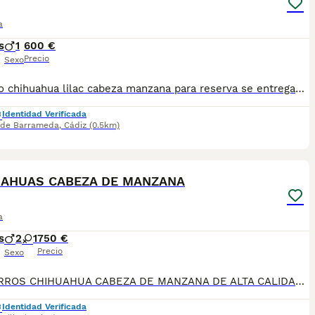
a
s
1
600 €
Precio
Sexo
Precioso chihuahua lilac cabeza manzana para reserva se entregan con 2 meses con vacunas al dia, desparacitado y contrato QUIERES UN CHIHUAHUA? A QUE ESPERAS PA LLAMARNOS😊🐶
Identidad Verificada
 de Barrameda
,
Cádiz
(0.5km)
3
UAHUAS CABEZA DE MANZANA
a
s
2
1
750 €
Precio
Sexo
CACHORROS CHIHUAHUA CABEZA DE MANZANA DE ALTA CALIDAD 🐶✨ DISPONIBLES PRECIOSOS CACHORROS DE CHIHUAHUA CABEZA DE MANZANA, DE ALTA CALIDAD. MADRE LÍNEA RUSA PADRE LÍNEA RUSA Y THAILANDESA, DESTACANDO POR SU EXCELENTE MORFOLOGÍA, BONITA CABEZA DE MANZANA, BUEN HUESO Y EXCELENTE CARÁCTER. CACHORROS CRIADOS CON MUCHA DEDICACIÓN, MUY BIEN SOCIALIZADOS Y ACOSTUMBRADOS AL AMBIENTE FAMILIAR. IDEALES PARA PERSONAS QUE BUSCAN CALIDAD EN LA RAZA. SE ENTREGAN CON: ✔ CARTILLA SANITARIA ✔ CICLO DE VACUNACIÓN SEGÚN EDAD ✔ DESPARASITACIONES INTERNAS Y EXTERNAS ✔ MICROCHIP ✔ PASAPORTE PASAPORTE PUESTO A NOMBRE DEL NUEVO PROPIETARIO (dependiendo ubicacion) 📞 PARA MÁS INFORMACIÓN, FOTOS O RESERVAS CONTACTAR SIN COMPROMISO. 🐾 INSTAGRAN: LATIDOS DEL SUR CON AMOR ❤️ FACEBOOK Y TIKTOK 👆👆 TELEFONO:692918573
Identidad Verificada