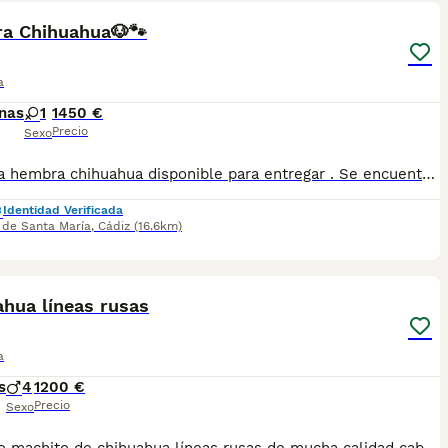
a Chihuahua🐶🐾
a
nas
1
1450 €
Precio
Sexo
Preciosa hembra chihuahua disponible para entregar . Se encuentra en Sevilla,tambien disponemos de transporte. Vacunada,desparasitada y con la cartilla adecuada a su edad. Pregunten sin compromiso
Identidad Verificada
 de Santa María
,
Cádiz
(16.6km)
8
hua líneas rusas
a
s
4
1200 €
Precio
Sexo