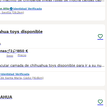
Precioso machito de chihuahua líneas rusas de mucha calidad cabeza de manzana , tres machitos, se entrega con todo en regla , nos puedes llamar sin compromiso y le informamos de todo sin compromiso, se puede recoger en persona o se puede enviar a toda España
n Afijo
Identidad Verificada
,
Sevilla
(29.2km)
3
3
ahua toys disponible
a
anas
2
1
850 €
Precio
Sexo
Espectacular camada de chihuahua toys disponible para ir a su nuevo hogar se entrega con su vacuna y desparacitado y su cartilla correspondiente a su edad y con contrato de garantía víricas y congénitas
Identidad Verificada
 de Santa María
,
Cádiz
(16.6km)
14
1
UAHUA