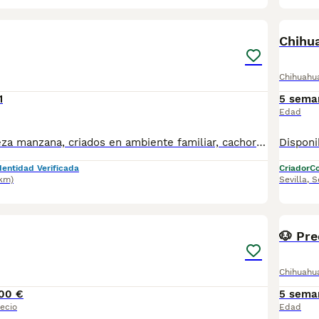
1
Chihu
Chihuahu
1
5 sema
Edad
Chihuahuas cabeza manzana, criados en ambiente familiar, cachorros sanos y de calidad, vacunados y desparasitados. No dude en ponerse en contacto para más información.
dentidad Verificada
Criador
Co
4km)
Sevilla
,
S
1
🐶 Pre
Chihuahu
00 €
5 sema
ecio
Edad