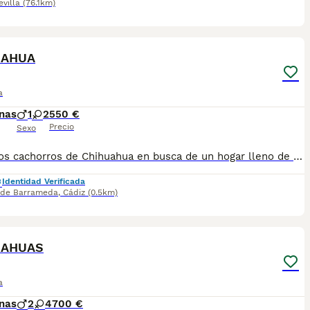
evilla
(76.1km)
1
UAHUA
a
nas
1
2
550 €
Precio
Sexo
Preciosos cachorros de Chihuahua en busca de un hogar lleno de cariño. Criados en ambiente familiar, bien socializados y con todos los cuidados necesarios para garantizar su bienestar. ✔️ Disponibles machos y hembras (según disponibilidad). ✔️ Se entregan desparasitados y con la cartilla veterinaria al día. ✔️ Padres sanos y de excelente carácter. ✔️ Ideales como compañeros por su pequeño tamaño y personalidad cariñosa. Si buscas un nuevo miembro para tu familia y quieres más información, fotos o reservar un cachorro, no dudes en ponerte en contacto. 624 08 20 74
Identidad Verificada
 de Barrameda
,
Cádiz
(0.5km)
1
UAHUAS
a
nas
2
4
700 €