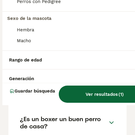
Perros con Pedigree
El coste medio de un cachorro de Boxer en
España es de aproximadamente 563€,
Sexo de la mascota
aunque los precios pueden variar según
Hembra
factores como el pedigrí, la reputación del
criador y la ubicación.
Macho
¿Cuál es la mejor edad para
Rango de edad
adquirir un cachorro boxer?
Generación
¿Cómo son los bóxer perros
Guardar búsqueda
Ver resultados
(
1
)
cachorros?
¿Es un boxer un buen perro
de casa?