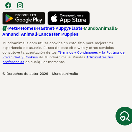
Pets4Homes
Hastnet
PuppyPlaats
MundoAnimalia
Annunci Animali
Lancaster Puppies
MundoAnimalia.com utiliza cookies en este sitio para mejorar tu
experiencia de usuario. El uso de este sitio web y otros servicios
constituye la aceptación de los
Términos y Condiciones
y
la Política de
Privacidad y Cookies
de MundoAnimalia. Puedes
Administrar tus
preferencias
en cualquier momento.
© Derechos de autor
2026
-
Mundoanimalia