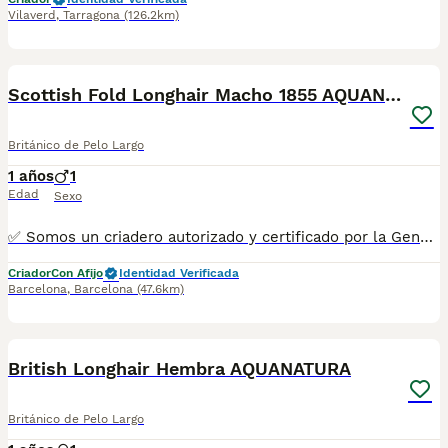
Vilaverd
,
Tarragona
(126.2km)
8
1
Scottish Fold Longhair Macho 1855 AQUANATURA
Británico de Pelo Largo
1 años
1
Edad
Sexo
✅ Somos un criadero autorizado y certificado por la Generalitat de Catalunya. PARA MÁS INFORMACIÓN: ☎️ 933095977 📱 685878504 / 674320847 💻 www.aquanatura.es 🚙 Hacemos envíos 📌 Calle Roger de Flor 45, muy cerca del Arc de Triomf de Barcelona, de Lunes a Sábados, desde las 10h hasta las 20:00h. Se entregan con la mayoría de sus vacunas, desparasitados interna y externamente, con microchip y su registro, cartilla sanitaria y contrato de garantías, bajo la supervisión de nuestro equipo veterinario.
Criador
Con Afijo
Identidad Verificada
Barcelona
,
Barcelona
(47.6km)
5
British Longhair Hembra AQUANATURA
Británico de Pelo Largo