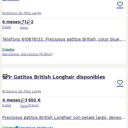
Británico de Pelo Largo
6 meses
1
2
Edad
Sexo
Teléfono 610676133. Preciosos gatitos British, color blue, machos y hembras, se entregan a partir de los dos meses de edad, están muy bien cuidados, en las mejores condiciones, criados en casa, revisados por nuestro veterinario, vacunados, desparasitados con cartilla veterinaria, microchip y garantía sanitaria por escrito vírica y congénita, se pueden ver sin compromiso. Mi número de teléfono 610676133 Núcleo Zoológico: T-2500116
Criador
Barcelona
,
Barcelona
(47.6km)
4
🐱✨ Gatitos British Longhair disponibles
Británico de Pelo Largo
4 meses
3
650 €
Edad
Precio
Sexo
Preciosos gatitos British Longhair con pelaje largo, denso y espectacular, auténticos “osos de peluche” llenos de ternura y elegancia. 💖 Carácter muy dulce, tranquilos y cariñosos 🐾 Criados en entorno familiar con máxima atención 🧸 Socializados desde pequeños para una perfecta adaptación ✨ Ejemplares sanos, cuidados y con genética de calidad Perfectos para quienes buscan un compañero elegante, afectuoso y equilibrado para el hogar. 📩 Información y reservas por privado en MundoAnimalia 🚨 Camada limitada 💫 ¡No dejes pasar la oportunidad de tener un auténtico British Longhair en casa!
Criador
Identidad Verificada