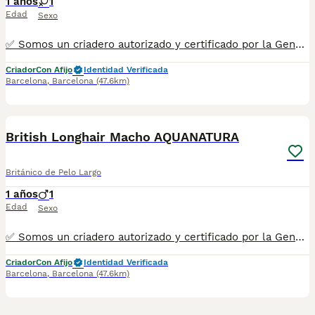
1 años
1
Edad
Sexo
✅ Somos un criadero autorizado y certificado por la Generalitat de Catalunya. PARA MÁS INFORMACIÓN: ☎️ 933095977 📱 685878504 / 674320847 💻 www.aquanatura.es 🚙 Hacemos envíos 📌 Calle Roger de Flor 45, muy cerca del Arc de Triomf de Barcelona, de Lunes a Sábados. Se entregan con la mayoría de sus vacunas, desparasitados interna y externamente, con microchip y su registro, cartilla sanitaria y contrato de garantías, bajo la supervisión de nuestro equipo veterinario. AQUANATURA
Criador
Con Afijo
Identidad Verificada
Barcelona
,
Barcelona
(47.6km)
5
British Longhair Macho AQUANATURA
Británico de Pelo Largo
1 años
1
Edad
Sexo
✅ Somos un criadero autorizado y certificado por la Generalitat de Catalunya. PARA MÁS INFORMACIÓN: ☎️ 933095977 📱 685878504 / 674320847 💻 www.aquanatura.es 🚙 Hacemos envíos 📌 Calle Roger de Flor 45, muy cerca del Arc de Triomf de Barcelona, de Lunes a Sábados. Se entregan con la mayoría de sus vacunas, desparasitados interna y externamente, con microchip y su registro, cartilla sanitaria y contrato de garantías, bajo la supervisión de nuestro equipo veterinario. AQUANATURA
Criador
Con Afijo
Identidad Verificada
Barcelona
,
Barcelona
(47.6km)