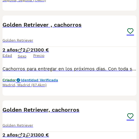
Segovia
,
Segovia
(1.4km)
4
Golden Retriever , cachorros
Golden Retriever
2 años
2
2
1300 €
Edad
Precio
Sexo
Cachorros para entregar en los próximos días. Con toda su documentación , cartilla veterinaria y garantía. Vacunados y desparasitados. Criados en el mejor ambiente , en plena naturaleza . Abrimos todos los días del año. Criadero reconocido altodelpago.es 34 679 67 30 10 Instagram : @altodelpago
Criador
Identidad Verificada
Madrid
,
Madrid
(67.4km)
8
Golden Retriever, cachorros
Golden Retriever
2 años
2
3
1300 €