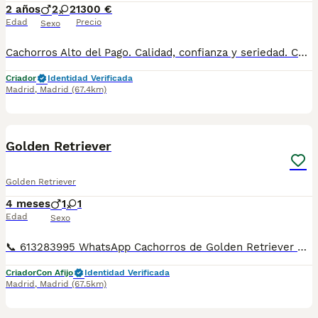
2 años
2
2
1300 €
Edad
Precio
Sexo
Cachorros Alto del Pago. Calidad, confianza y seriedad. Contacto : 679 67 30 10 Web : altodelpago.es Instagram : @altodelpago
Criador
Identidad Verificada
Madrid
,
Madrid
(67.4km)
12
Golden Retriever
Golden Retriever
4 meses
1
1
Edad
Sexo
📞 613283995 WhatsApp Cachorros de Golden Retriever disponemos de machos y de hembras Entregamos nuestros pequeños cachorritos con todas las garantías y cuidados necesarios , disponemos de núcleo zoológico para crianza y venta de nuestros cachorros . ✅Desparasitaciones y vacunas correspondientes a su edad . ✅Cartilla de vacunación . ✅Revisiones veterinarias . ✅Garantías víricas de 15 días . ✅Garantías genéticas de un año . Seriedad , confianza y bienestar animal son nuestra prioridad . También ofrecemos transporte propio para nuestros pequeños cachorros a toda la península , el pago lo podéis hacer contra reembolso . (con coste adicional) . Mandamos a toda España . Disponemos de varias razas Si no esta la raza que queréis llámanos , intentaremos encontrártela , trabajamos con los mejores criadores de España .
Criador
Con Afijo
Identidad Verificada
Madrid
,
Madrid
(67.5km)
7
1