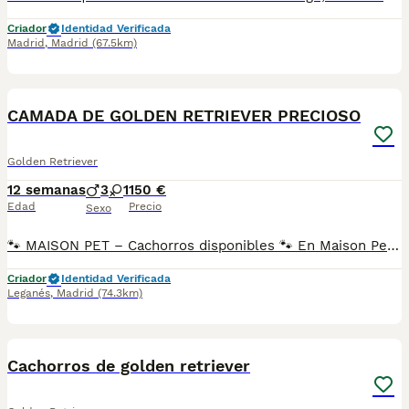
Criador
Identidad Verificada
Madrid
,
Madrid
(67.5km)
3
2
CAMADA DE GOLDEN RETRIEVER PRECIOSO
Golden Retriever
12 semanas
3
1
150 €
Edad
Precio
Sexo
🐾 MAISON PET – Cachorros disponibles 🐾 En Maison Pet contamos con cachorros disponibles de varias razas criados con dedicación, responsabilidad y mucho amor. 📍 Nos encontramos en Alameda de la Sagra (Toledo) y somos un criadero con Núcleo Zoológico propio y todos los permisos en regla. Trabajamos con más de 20 razas, entre ellas: 🐶 Pomerania 🐶 Teckel arlequín 🐶 Teckel negro fuego 🐶 Chihuahua 🐶 Mini Pinscher 🐶 Bodeguero 🐶 Shih Tzu 🐶 Golden Retriever 🐶 Dálmata 🐶 Bulldog Francés Fluffy 🐶 Bichón Maltés ✨ ¡y muchas más! Seleccionamos cuidadosamente nuestros ejemplares para ofrecer cachorros con excelente salud, genética y morfología, respetando siempre los estándares de cada raza. Contamos con un equipo especializado para cada raza, lo que nos permite dedicarles el tiempo, cuidados y atención necesarios. Nuestros cachorros nacen y crecen en ambiente familiar, con condiciones higiénico-sanitarias excepcionales y están correctamente socializados, fomentando un carácter equilibrado y tranquilo con personas y otros animales. 📋 Nuestros cachorros se entregan con: ✔ Vacunas correspondientes a su edad y cartilla veterinaria ✔ Desparasitación interna y externa ✔ Garantía vírica de 14 días ✔ Garantía congénita/genética mortal de 1 año ✔ Seguimiento y asesoramiento durante los primeros 15 días tras la llegada a su nuevo hogar 💰 Importante: Los precios que aparecen en los anuncios corresponden al importe de reserva del cachorro. El precio final puede variar según morfología, genética, calidad del ejemplar y disponibilidad en ese momento. 📲 Más información o disponibilidad: WhatsApp: 34 639 14 55 03 📸 Instagram: @maisonpetmadrid 🎵 TikTok: @maisonpetspain ✨ Estaremos encantados de ayudarte a encontrar a tu nuevo compañero de vida.
Criador
Identidad Verificada
Leganés
,
Madrid
(74.3km)
5
Cachorros de golden retriever