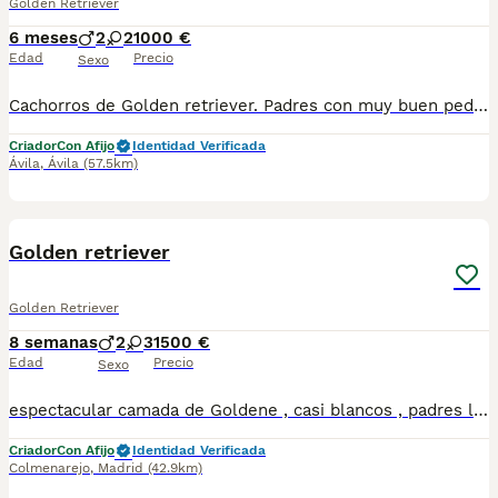
Golden Retriever
6 meses
2
2
1000 €
Edad
Precio
Sexo
Cachorros de Golden retriever. Padres con muy buen pedigree nietos de multi campeones. Padres libres de displasia certificado por setov. Se entregan con dos meses: Vacunados, desparasitados , con garantía virica y garantía de tara congénita...
Criador
Con Afijo
Identidad Verificada
Ávila
,
Ávila
(57.5km)
14
Golden retriever
Golden Retriever
8 semanas
2
3
1500 €
Edad
Precio
Sexo
espectacular camada de Goldene , casi blancos , padres libres de todas las enfermedades genéticas de la raza , displasias libres de cadera y codos , carácter extraordinario, son guapísimos y super buenos , con una línea genética de 10 ,adre campeona y padre hijo de campeones , se entregan con todas las garantías
Criador
Con Afijo
Identidad Verificada
Colmenarejo
,
Madrid
(42.9km)