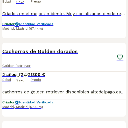
Edad
Precio
Sexo
Criados en el mejor ambiente. Muy socializados desde recien nacidos Con todo en regla. Se entregan con todo el protocolo sanitario al día, cartilla, vacunas pertinentes a la edad, desparasitaciones internas y externas, contrato y garantías. Puede conocernos en altodelpago.es o en instagram @altodelpago Tlf y whastapp 679 67 30 10 Instalaciones en plena naturaleza. visitanos cualquier dia del año
Criador
Identidad Verificada
Madrid
,
Madrid
(67.4km)
4
Cachorros de Golden dorados
Golden Retriever
2 años
2
2
1300 €
Edad
Precio
Sexo
cachorros de golden retriever disponibles altodelpago.es tlf 679 67 30 10 instagram @altodelpago Centro profesional legal y autorizado, visitanos cualquier dia del año. Entregamos a nuestros ejemplares vacunados desparasitados con toda su documentación contrato de compravena garantía Pedimos seriedad. Contactar por llamada teléfonica para así darle una información más cercana y personal.
Criador
Identidad Verificada
Madrid
,
Madrid
(67.4km)
5