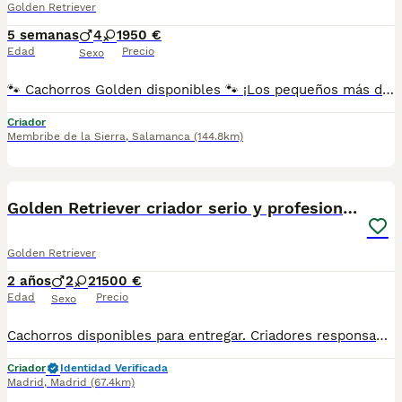
Golden Retriever
5 semanas
4
1
950 €
Edad
Precio
Sexo
🐾 Cachorros Golden disponibles 🐾 ¡Los pequeños más dulces y cariñosos ya te están esperando! ❤️ ✔️ Criados con mucho cariño y socializados desde pequeños. ✔️ Se entregan vacunados, desparasitados, con microchip y cartilla veterinaria. ✔️ Garantía sanitaria y asesoramiento antes y después de la entrega. El Golden Retriever es un compañero noble, inteligente y muy afectuoso, ideal para familias y para quienes buscan un perro equilibrado, alegre y fiel. 📍 Peludetes Salamanca 📲 Escríbenos por WhatsApp para más información, fotos, vídeos y disponibilidad.
Criador
Membribe de la Sierra
,
Salamanca
(144.8km)
7
Golden Retriever criador serio y profesionales
Golden Retriever
2 años
2
2
1500 €
Edad
Precio
Sexo
Cachorros disponibles para entregar. Criadores responsables y profesionales. Desconfía de precios económicos , compraventas y demás . En nuestro criadero puedes ver a los ejemplares con sus padres y conocer dónde y cómo los criamos. Es muy importante . WEB altodelpago.es Tlf 679 67 30 10
Criador
Identidad Verificada
Madrid
,
Madrid
(67.4km)