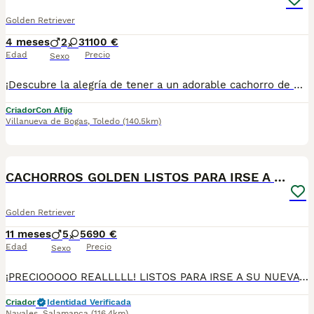
Golden Retriever
4 meses
2
3
1100 €
Edad
Precio
Sexo
¡Descubre la alegría de tener a un adorable cachorro de Golden Retriever en tu vida! Estamos emocionados de ofrecerte estos hermosos cachorros, criados con amor y cuidado en nuestro hogar. Cada uno de ellos cuenta con un pedigree que garantiza su pureza de raza y excelentes características. Nuestros cachorros de Golden Retriever han sido desparasitados y vacunados, garantizando su salud y bienestar. Esta raza es conocida por su personalidad cariñosa, amigable y leal, siendo ideales tanto para familias como para personas solteras. No pierdas la oportunidad de tener a un fiel compañero que siempre estará dispuesto a brindarte amor incondicional. ¡Contáctanos para más información y reserva el tuyo hoy mismo! 🐾✨
Criador
Con Afijo
Villanueva de Bogas
,
Toledo
(140.5km)
1
CACHORROS GOLDEN LISTOS PARA IRSE A SU NUEVA CASA!
Golden Retriever
11 meses
5
5
690 €
Edad
Precio
Sexo
¡PRECIOOOOO REALLLLL! LISTOS PARA IRSE A SU NUEVA CASITA!!!! auténticos cachorros de golden retriever de la mejor linea actual en España Toda la vida dedicada a la cria de esta raza tan especial Se pueden venir a recoger ya están listos para entregar Nada de reservas ni adelantos de dinero ven a nuestras instalaciones y elige a tu compañero de vida
Criador
Identidad Verificada
Navales
,
Salamanca
(116.4km)