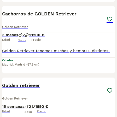
7
Cachorros de GOLDEN Retriever
Golden Retriever
3 meses
2
2
1200 €
Edad
Precio
Sexo
Golden Retriever tenemos machos y hembras ,distintos colores Nuestros cachorros nacen y crecen en un ambiente familiar ,sin jaulas ,con un respeto y exclusiva cria,somos respetuosos con el tiempo de destete ,cada cachorro necesita su tiempo.. Destetamos con un pienso de alta calidad , Cachorros revisados ,desde el nacimiento ,hasta la entrega por un veterinario competente ,buscando siempre el bienestar de nuestros animales.. Sociabilizados y equilibrados tanto padres como cachorros Se entregan con todo el protocolo veterinario legal,y garantías por escrito completas.. Tenemos servicio de entrega personalizado a cualquier punto de España,directo.. El precio puede cambiar tanto en sexo como en características del cachorro. Dejanos tú teléfono y te mandamos toda la información fotos y vídeos ..
Criador
Madrid
,
Madrid
(67.5km)
1
Golden retriever
Golden Retriever
15 semanas
2
1
690 €
Edad
Precio
Sexo