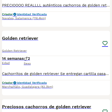
PRECIOOOO REALLLL auténticos cachorros de golden retriever listos para entregar Nada de reservas ni adelantos de dinero Ven a ver el cachorro lo eliges y te lo llevas Media vida dedicada únicamente a la cría y selección de esta raza
Criador
Identidad Verificada
Navales
,
Salamanca
(116.4km)
1
Golden retriever
Golden Retriever
14 semanas
2
Edad
Sexo
Cachorritos de golden retriever Se entregan cartilla pasaporte Desparasitaciones al día Vacunas a su correspondiente edad Criados en ambiente familiar Para más información al WhatsApp del 616121781
Criador
Identidad Verificada
Marchamalo
,
Guadalajara
(82.3km)
8
4
Preciosos cachorros de golden retriever