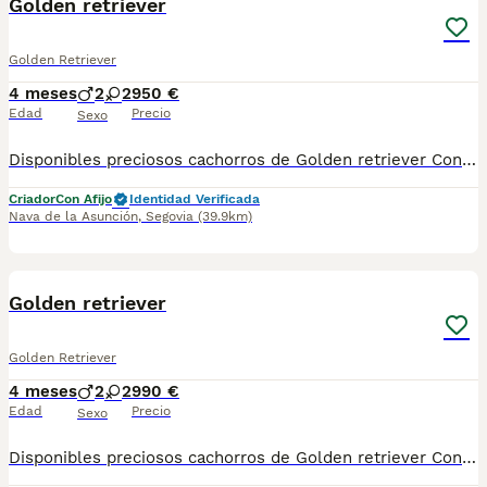
Golden retriever
Golden Retriever
4 meses
2
2
950 €
Edad
Precio
Sexo
Disponibles preciosos cachorros de Golden retriever Contamos con hembras y machos. Somos un criadero familiar y te ofrecemos la posibilidad de venir a conocer a los cachorros en persona o mediante videollamada. Entregamos a los cachorros con todo en regla: • Vacunas correspondientes a su edad • Desparasitación interna y externa • Cartilla sanitaria • Revisión veterinaria • Pasaporte • Microchip • Contrato de adopción con garantías Realizamos entregas en toda la península, incluyendo: Galicia, Cantabria, País Vasco, Barcelona, Zaragoza, Huesca, Valencia, Castilla-La Mancha, Castilla y León, , Murcia y Andalucía. Para cualquier consulta o para recibir fotos y vídeos de los cachorros, no dudes en contactarnos. También puedes ver más en nuestro perfil: [@cachorrospippiespremium]. 📞 Teléfono y WhatsApp: Mostrar número de teléfono Atendemos de lunes a domingo. Preguntar por Carla. ¡Estaremos encantados de ayudarte!
Criador
Con Afijo
Identidad Verificada
Nava de la Asunción
,
Segovia
(39.9km)
1
Golden retriever
Golden Retriever
4 meses
2
2
990 €
Edad
Precio
Sexo
Disponibles preciosos cachorros de Golden retriever Contamos con hembras y machos. Somos un criadero familiar y te ofrecemos la posibilidad de venir a conocer a los cachorros en persona o mediante videollamada. Entregamos a los cachorros con todo en regla: • Vacunas correspondientes a su edad • Desparasitación interna y externa • Cartilla sanitaria • Revisión veterinaria • Pasaporte • Microchip • Contrato de adopción con garantías Realizamos entregas en toda la península, incluyendo: Galicia, Cantabria, País Vasco, Barcelona, Zaragoza, Huesca, Valencia, Castilla-La Mancha, Castilla y León, , Murcia y Andalucía. Para cualquier consulta o para recibir fotos y vídeos de los cachorros, no dudes en contactarnos. También puedes ver más en nuestro perfil: [@cachorrospippiespremium]. 📞 Teléfono y WhatsApp: 663 736 099 Atendemos de lunes a domingo. Preguntar por Carla. ¡Estaremos encantados de ayudarte!