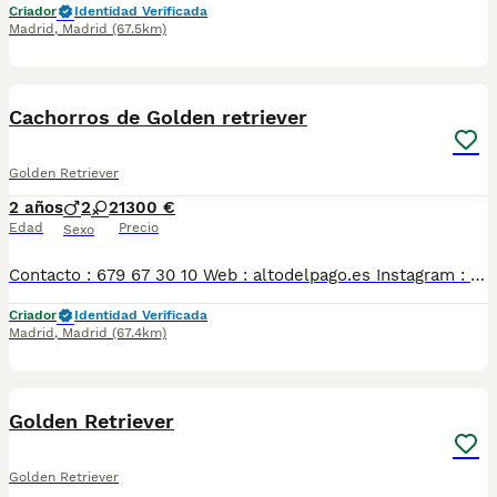
Criador
Identidad Verificada
Madrid
,
Madrid
(67.5km)
4
Cachorros de Golden retriever
Golden Retriever
2 años
2
2
1300 €
Edad
Precio
Sexo
Contacto : 679 67 30 10 Web : altodelpago.es Instagram : @altodelpago Criados en ambiente familiar, en plena naturaleza. Se entregan con toda su documentación y cartilla. Posibilidad de visitarnos cualquier dia del año. Pedimos seriedad y responsabilidad.
Criador
Identidad Verificada
Madrid
,
Madrid
(67.4km)
4
Golden Retriever
Golden Retriever