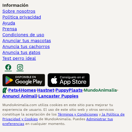
Información
Sobre nosotros
Politica privacidad
Ayuda
Prensa
Condiciones de uso
Anunciar tus mascotas
Anuncia tus cachorros
Anuncia tus gatos
Test perro ideal
Pets4Homes
Hastnet
PuppyPlaats
MundoAnimalia
Annunci Animali
Lancaster Puppies
MundoAnimalia.com utiliza cookies en este sitio para mejorar tu
experiencia de usuario. El uso de este sitio web y otros servicios
constituye la aceptación de los
Términos y Condiciones
y
la Política de
Privacidad y Cookies
de MundoAnimalia. Puedes
Administrar tus
preferencias
en cualquier momento.