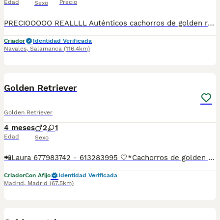
Edad
Precio
Sexo
PRECIOOOOO REALLLL Auténticos cachorros de golden retriever se pueden venir a ver sin compromiso Muchos años de experiencia con esta única raza nietos de campeones
Criador
Identidad Verificada
Navales
,
Salamanca
(116.4km)
4
1
Golden Retriever
Golden Retriever
4 meses
2
1
Edad
Sexo
📲Laura 677983742 - 613283995 🤍*Cachorros de golden retriever *🤍 ¿Buscas un nuevo compañero para tu hogar? ❤️ Tenemos preciosos cachorros listos para encontrar una familia responsable. ✅ Vacunados ✅ Desparasitados ✅ Cartilla sanitaria ✅ Garantías incluidas ✅ Máxima atención y cuidado Se hacen envíos a toda España: Andalucía: Almería, Cádiz, Córdoba, Granada, Huelva, Jaén, Málaga, Sevilla.Aragón: Huesca, Teruel, Zaragoza.Asturias: Oviedo.Baleares: Palma.Canarias: Las Palmas de Gran Canaria, Santa Cruz de Tenerife.Cantabria: Santander.Castilla-La Mancha: Albacete, Ciudad Real, Cuenca, Guadalajara, Toledo.Castilla y León: Ávila, Burgos, León, Palencia, Salamanca, Segovia, Soria, Valladolid, Zamora.Cataluña: Barcelona, Gerona (Girona), Lérida (Lleida), Tarragona.Comunidad Valenciana: Alicante, Castellón de la Plana, Valencia.Extremadura: Badajoz, Cáceres.Galicia: La Coruña (A Coruña), Lugo, Orense (Ourense), Pontevedra.La Rioja: Logroño.Madrid: Madrid.Murcia: Murcia.Navarra: Pamplona.País Vasco: Bilbao (Vizcaya), San Sebastián (Guipúzcoa), Vitoria (Álava). 🐾 Cachorros sanos, sociables y criados con mucho cariño. 📲 ¡Pregunta sin compromiso por disponibilidad, fotos y precios por mensaje privado!
Criador
Con Afijo
Identidad Verificada
Madrid
,
Madrid
(67.5km)
2