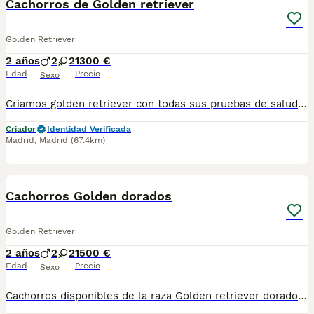
Cachorros de Golden retriever
Golden Retriever
2 años
2
2
1300 €
Edad
Precio
Sexo
Criamos golden retriever con todas sus pruebas de salud. Criadores responsables de la raza Criados en el mejor ambiente natural. 12000 m2 en plena naturaleza. altodelpago.es @altodelpago tlf 679 67 30 10 Contacta con nosotros para obtener una información más detallada y saber disponibilidad de nuestros ejemplares. pedimos seriedad
Criador
Identidad Verificada
Madrid
,
Madrid
(67.4km)
7
Cachorros Golden dorados
Golden Retriever
2 años
2
2
1500 €
Edad
Precio
Sexo
Cachorros disponibles de la raza Golden retriever dorados. Criadores responsables y profesionales. Exigimos seriedad. Posibilidad de ver a los ejemplares en su lugar de nacimiento junto con sus padres. Se entregan con toda su documentación en regla. tlf 679 67 30 10 preferimos una llamada teléfonica para resolver dudas, pero podeis conocernos en altodelpago.es intagram@altodelpago