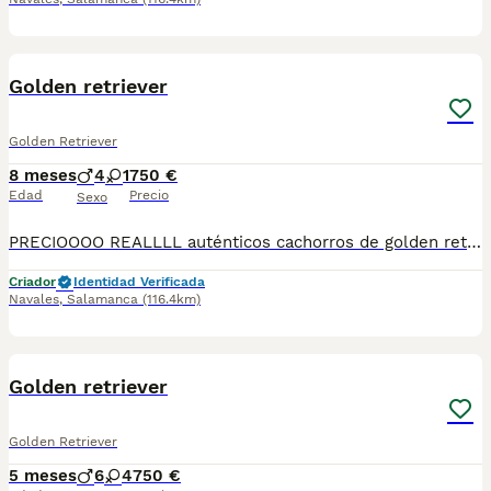
1
Golden retriever
Golden Retriever
8 meses
4
1
750 €
Edad
Precio
Sexo
PRECIOOOO REALLLL auténticos cachorros de golden retriever Más de 20 años de experiencia específica en esta raza Se puede visitar sin compromiso
Criador
Identidad Verificada
Navales
,
Salamanca
(116.4km)
2
Golden retriever
Golden Retriever
5 meses
6
4
750 €