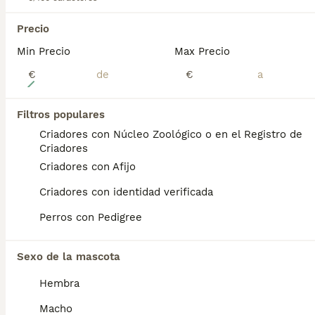
Precio
Min Precio
Max Precio
€
€
5
CAMADAS DE GOLDEN RETRIEVER
Filtros populares
Criadores con Núcleo Zoológico o en el Registro de
Golden Retriever
Criadores
3 semanas
6
2
950 €
Criadores con Afijo
Edad
Precio
Sexo
Criadores con identidad verificada
Camadas de golden retriever disponibles para reservar. Disponemos de varias camadas con variedad de líneas para entregar en los meses de septiembre y octubre. Entregamos los cachorros con: - Pasaporte y microchip. - Pauta de vacunación. - Desparasitaciones internas y externas. - Contrato y garantías. - Kit de iniciación. - Revisión veterinaria. Para conocer a nuestros cachorros y puede informarse por Whatsap o nuestras redes: 605426691 o @rincondorado2024
Perros con Pedigree
Criador
Identidad Verificada
Paradinas de San Juan
,
Salamanca
(87.7km)
Sexo de la mascota
3
Hembra
Golden retriever hembra
Macho