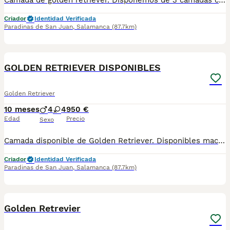
Camada de golden retriever. Disponemos de 3 camadas con variedad de líneas. Entregamos los cachorros con: - Microchip - Pasaporte - Vacunas - Desparasitaciones - Contrato - Garantías Más información por Whatsap o nuestras redes: 605426691 o @rincondorado2024
Criador
Identidad Verificada
Paradinas de San Juan
,
Salamanca
(87.7km)
2
GOLDEN RETRIEVER DISPONIBLES
Golden Retriever
10 meses
4
4
950 €
Edad
Precio
Sexo
Camada disponible de Golden Retriever. Disponibles machos y hembras con entregas en noviembre y diciembre. Se entregan con todas las vacunas y desparasitaciones, pasaporte, chip y revisión veterinaria. Padres libres de displasia de cadera. Padres ejemplares. Posibilidad de ver a los padres con los cachorros. Para más información contactar por: whatsapp (605 42 66 91) o en nuestro instagram @rincondorado2024
Criador
Identidad Verificada
Paradinas de San Juan
,
Salamanca
(87.7km)
2
1
Golden Retrevier