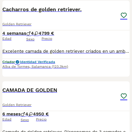
Cacharros de golden retriever.
Golden Retriever
4 semanas
4
4
799 €
Edad
Precio
Sexo
Excelente camada de golden retriever criados en un ambiente familiar con mucho cariño para que se socialicen con mucha facilidad, disponibles tanto machos como hembras, fotos reales de la camada,se entrega con dos vacunas desparasitaciones microchip pasaporte y documentos de cesión y venta y por supuesto con garantía por escrito, mandamos más fotos y vídeos de los cacharros y de los padres por wassap sin ningún compromiso.
Criador
Identidad Verificada
Alba de Tormes
,
Salamanca
(123.3km)
2
CAMADA DE GOLDEN
Golden Retriever
6 meses
4
4
950 €
Edad
Precio
Sexo