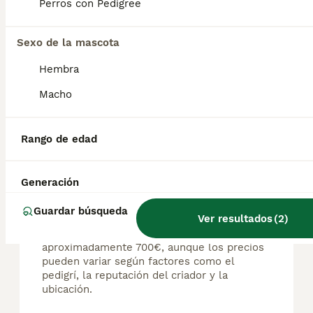
Perros con Pedigree
Pastor belga Malinois una verdadera monada de buena genética padres trabajando seguridad y comportamiento ., no te quedes sin el tuyo para mayor información llamadas wasapp 623295117 todos nuestros cachorros de entretengan vacunados desparasitados cartilla sanitaria garantía vírica y genética por escrito
Sexo de la mascota
Criador
Calahorra
,
La Rioja
(3km)
Hembra
Macho
Preguntas frecuentes
Rango de edad
¿Cuánto cuesta un cachorro
Generación
de Pastor Belga Malinois?
Guardar búsqueda
Ver resultados
(
2
)
El coste medio de un cachorro de Pastor
Belga Malinois en España es de
aproximadamente 700€, aunque los precios
pueden variar según factores como el
pedigrí, la reputación del criador y la
ubicación.