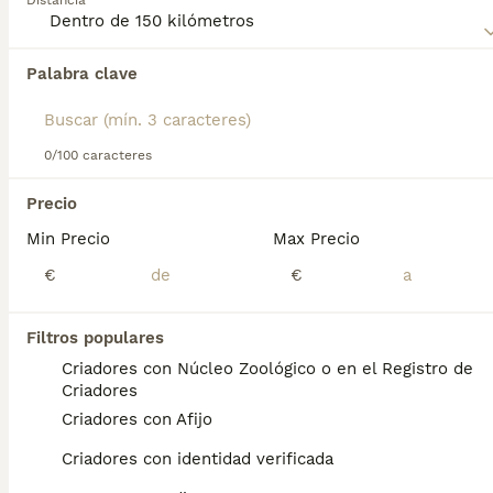
misma categoría.
Distancia
4
Pastor belga
Palabra clave
Pastor Belga Malinois
0/100 caracteres
2 semanas
3
3
500 €
Edad
Precio
Sexo
Precio
Preciosos cachorros de pastor belga Malinois vacunados desparasitados cartilla sanitaria garantía vírica y genética por escrito de buenos padres y buena morfología una verdadera monada no te quedes sin el tuyo llámame sin compromiso
Min Precio
Max Precio
Criador
€
€
Calahorra
,
La Rioja
(0.2km)
10
Filtros populares
Criadores con Núcleo Zoológico o en el Registro de
Pastor belga
Criadores
Criadores con Afijo
Pastor Belga Malinois
Criadores con identidad verificada
4 meses
4
4
500 €
Edad
Precio
Sexo