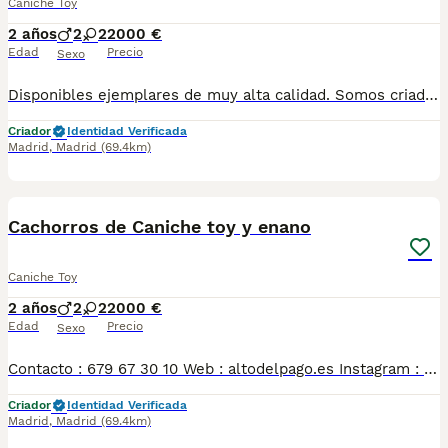
Caniche Toy
2 años
2
2
2000 €
Edad
Precio
Sexo
Disponibles ejemplares de muy alta calidad. Somos criadores con muchos años de experiencia en la raza, responsables y entregamos nuestros ejemplares con toda su documentación en regla Pedimos seriedad Contacto : 679 67 30 10 Web : altodelpago.es Instagram : @altodelpago
Criador
Identidad Verificada
Madrid
,
Madrid
(69.4km)
4
Cachorros de Caniche toy y enano
Caniche Toy
2 años
2
2
2000 €
Edad
Precio
Sexo
Contacto : 679 67 30 10 Web : altodelpago.es Instagram : @altodelpago Criados en ambiente familiar, en plena naturaleza. Se entregan con toda su documentación y cartilla. Posibilidad de visitarnos cualquier dia del año. Pedimos seriedad y responsabilidad.
Criador
Identidad Verificada
Madrid
,
Madrid
(69.4km)