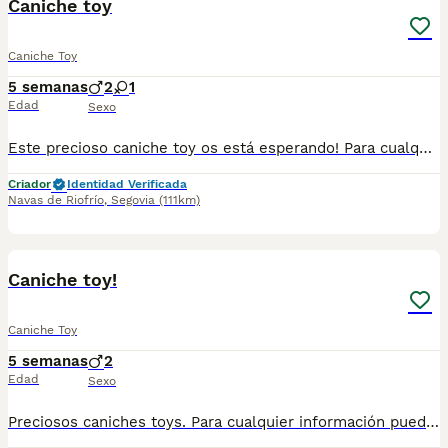
Caniche toy
Caniche Toy
5 semanas
2
1
Edad
Sexo
Este precioso caniche toy os está esperando! Para cualquier información pueden contactar en el 632 109 444.
Criador
Identidad Verificada
Navas de Riofrío
,
Segovia
(111km)
1
1
Caniche toy!
Caniche Toy
5 semanas
2
Edad
Sexo
Preciosos caniches toys. Para cualquier información puedes contactar en el 632 109 444. Para entregar a finales de agosto.