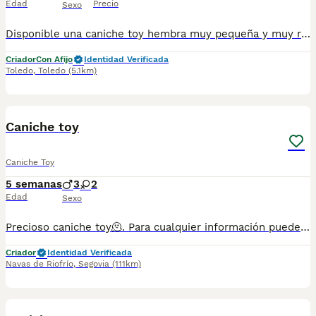
Edad
Precio
Sexo
Disponible una caniche toy hembra muy pequeña y muy roja,madre 24cm a la cruz y 1,800kg y padre de 25cm a la cruz y 2,5kg una perrita con un pelo y color espectacular,precio 3000€. Delosaltosdevalparaiso somos criadores éticos y familiares en Toledo capital,nuestros caniches viven en casa con nosotros con las mejores comodidades y con mucho cariño, nuestros cachorros se entregan perfectamente sociabilizados y en perfectas condiciones de salud. Los cachorros se entregan: Con chip y cartilla a nombre del comprador, desparasitados y vacunados,con contrato de compra venta con garantías víricas y congenitas,con pedigree LOE (Real sociedad canina de España) y totalmente sociabilizados. Contacto por WhatsApp o llamada al teléfono 647 203 729 https://www.delosaltosdevalparaiso.com
Criador
Con Afijo
Identidad Verificada
Toledo
,
Toledo
(5.1km)
1
1
Caniche toy
Caniche Toy
5 semanas
3
2
Edad
Sexo
Precioso caniche toy🫠. Para cualquier información puedes contactar en el teléfono 632 109 444. Entrega disponible para finales de agosto.
Criador
Identidad Verificada
Navas de Riofrío
,
Segovia
(111km)
1
1