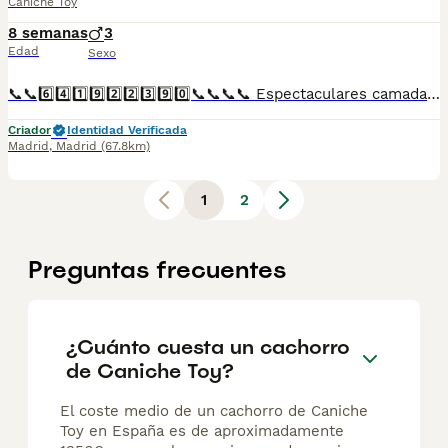
Caniche Toy
8 semanas
3
Edad
Sexo
📞📞6️⃣4️⃣1️⃣9️⃣2️⃣2️⃣3️⃣9️⃣0️⃣📞📞📞📞 Espectaculares camadas de perritos de machos y hembras de caniche toy nacionales descendientes de las mejores líneas de sangre. Disponibles tanto hembras como machos. Las camadas están bajo supervisión veterinaria desde su nacimiento hasta que son entregadas a su nueva familia. Criados por un equipo de profesionales y mejores personas que, con más de 20 años de experiencia , cuidan a los animales por vocación, aplicando una cría ética y responsable para que cada cachorro se desarrolle con la mejor salud y con un buen temperamento. Todos los cachorritos se entregan con unos dos meses y medio de edad y sus vacunas correspondientes, desparasitados interna y externamente, con certificado de salud, y garantía tanto por enfermedad vírica como congénito genética. Posibilidad de entregar en toda España mediante transporte propio preparado para animales y con chofer privado. Los precios pueden variar según las características y morfología de cada cachorro. Añádenos al whats app o llámanos, y encantados atenderemos todas tus dudas y consultas. Teléfono / Whats app: 641 92 23 90
Criador
Identidad Verificada
Madrid
,
Madrid
(67.8km)
1
2
Preguntas frecuentes
¿Cuánto cuesta un cachorro
de Caniche Toy?
El coste medio de un cachorro de Caniche
Toy en España es de aproximadamente