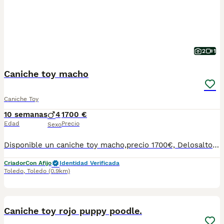
2
1
Caniche toy macho
Caniche Toy
10 semanas
4
1700 €
Edad
Precio
Sexo
Disponible un caniche toy macho,precio 1700€, Delosaltosdevalparaiso somos criadores éticos y familiares en Toledo capital,nuestros caniches viven en casa con nosotros con las mejores comodidades y con mucho cariño, nuestros cachorros se entregan perfectamente sociabilizados y en perfectas condiciones de salud. Los cachorros se entregan: Con chip y cartilla a nombre del comprador, desparasitados y vacunados,con contrato de compra venta con garantías víricas y congenitas,con pedigree LOE (Real sociedad canina de España) y totalmente sociabilizados. Contacto por WhatsApp o llamada al teléfono 647203729 https://www.delosaltosdevalparaiso.com
Criador
Con Afijo
Identidad Verificada
Toledo
,
Toledo
(0.9km)
3
Caniche toy rojo puppy poodle.