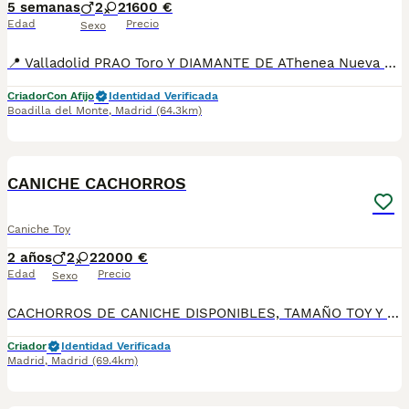
5 semanas
2
2
1600 €
Edad
Precio
Sexo
📍 Valladolid PRAO Toro Y DIAMANTE DE AThenea Nueva camada disponible de caniches Machos y hembras disponibles Criados en ambiente familiar y socializados desde el primer momento , cuentan con una morfología estupenda, y una gran caracter Se entregan con Dos meses Dos vacunas Cartilla de vacunación Desparasitaciones Revisión veterinaria Garantias por escrito Posibilidad de chip y pasaporte Posibilidad de transporte No te quedes sin una de estas maravillas Información ☎️ reservas 34 635 87 39 14
Criador
Con Afijo
Identidad Verificada
Boadilla del Monte
,
Madrid
(64.3km)
7
CANICHE CACHORROS
Caniche Toy
2 años
2
2
2000 €
Edad
Precio
Sexo
CACHORROS DE CANICHE DISPONIBLES, TAMAÑO TOY Y ENANO altodelpago.es tlf 679 67 30 10 instagram @altodelpago Centro profesional legal y autorizado, visitanos cualquier dia del año. Entregamos a nuestros ejemplares vacunados desparasitados con toda su documentación contrato de compravena garantía Pedimos seriedad. Contactar por llamada teléfonica para así darle una información más cercana y personal.
Criador
Identidad Verificada
Madrid
,
Madrid
(69.4km)
4