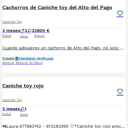
Cachorros de Caniche toy del Alto del Pago
Caniche Toy
3 meses
3
3
2800 €
Edad
Precio
Sexo
Cuando adquieres un cachorro de Alto del Pago, no solo estás incorporando un perro a tu vida… estás eligiendo una forma de criar basada en la excelencia, la transparencia y el respeto absoluto por cada ejemplar. En nuestro criadero trabajamos con una selección muy cuidada de líneas, priorizando siempre la salud, el carácter y la estabilidad del cachorro. Cada camada es planificada con criterio, sin prisas y con un seguimiento constante desde el primer día. Creemos en hacer las cosas bien y en enseñarlas tal cual son. Por eso, abrimos las puertas de nuestra casa, mostramos nuestro día a día y acompañamos a cada familia con total cercanía y honestidad durante todo el proceso. Somos profesionales con todas las licencias en regla para poder ejercer esta maravillosa actividad, y no tenemos intermediarios, para adquirir un ejemplar de ALTO DEL PAGO, debes tratar personalmente con nosotros, venir a nuestra casa, donde conoceras nuestras espectaculares instalaciones, verás a los padres de los cachorros junto a los pequeñajos y podrás escoger a tu compañero. Los cachorros se entregan siempre con su completa documentación, microchip implantado, certificados de salud de los progenitores, vacunados y desparasitados. visita nuestra web altodelpago.es o conocenos en redes sociales : instagram @altodelpago Teléfono de atención al cliente : 679 67 30 10
Criador
Identidad Verificada
Madrid
,
Madrid
(67.8km)
1
1
Caniche toy rojo
Caniche Toy
3 meses
1
Edad
Sexo
📲Laura 677983742 - 613283995 🤍*Caniche toy rojo precioso macho*🤍 ¿Buscas un nuevo compañero para tu hogar? ❤️ Tenemos preciosos cachorros listos para encontrar una familia responsable. ✅ Vacunados ✅ Desparasitados ✅ Cartilla sanitaria ✅ Garantías incluidas ✅ Máxima atención y cuidado Se hacen envíos a toda España: Andalucía: Almería, Cádiz, Córdoba, Granada, Huelva, Jaén, Málaga, Sevilla.Aragón: Huesca, Teruel, Zaragoza.Asturias: Oviedo.Baleares: Palma.Canarias: Las Palmas de Gran Canaria, Santa Cruz de Tenerife.Cantabria: Santander.Castilla-La Mancha: Albacete, Ciudad Real, Cuenca, Guadalajara, Toledo.Castilla y León: Ávila, Burgos, León, Palencia, Salamanca, Segovia, Soria, Valladolid, Zamora.Cataluña: Barcelona, Gerona (Girona), Lérida (Lleida), Tarragona.Comunidad Valenciana: Alicante, Castellón de la Plana, Valencia.Extremadura: Badajoz, Cáceres.Galicia: La Coruña (A Coruña), Lugo, Orense (Ourense), Pontevedra.La Rioja: Logroño.Madrid: Madrid.Murcia: Murcia.Navarra: Pamplona.País Vasco: Bilbao (Vizcaya), San Sebastián (Guipúzcoa), Vitoria (Álava). 🐾 Cachorros sanos, sociables y criados con mucho cariño. 📲 ¡Pregunta sin compromiso por disponibilidad, fotos y precios por mensaje privado!