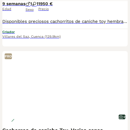
9 semanas
1
1
1950 €
Edad
Precio
Sexo
Disponibles preciosos cachorritos de caniche toy hembra y macho un verdadero encanto se entregarán primera semana de septiembre con toda la vacunación completa, para que se. Vallan fuertes y sanos con sus nuevas familias estos cachorritos que estás viendo en las fotos ya que son actuales de los cachorros disponibles, para más información no dudes en pedirnos información estaremos encantados de poderte ayudar. Un saludo Hembra 2200
Criador
Villares del Saz
,
Cuenca
(129.9km)
PRO
2