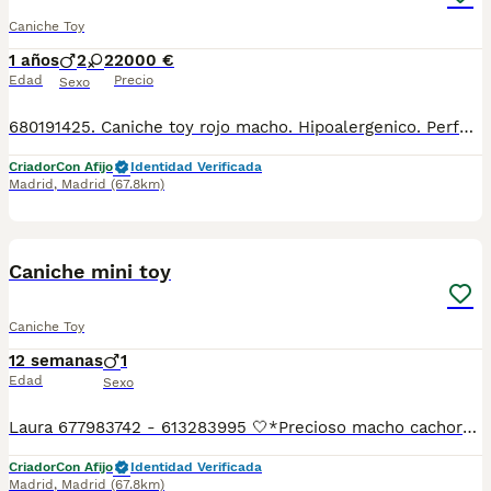
Caniche Toy
1 años
2
2
2000 €
Edad
Precio
Sexo
680191425. Caniche toy rojo macho. Hipoalergenico. Perfecto color rojo pimenton sin manchas, sin prognatismo, Entregados vacunados, desparasitados, con pedigre, garantia de salud virica y congenita, sanos y felices. And we speak english 659158297. Criadero familiar y cria responsable con la mejor alimentacion, y cuidados veterinarios en extensos corrales de juego y ejercicio. Cachorros muy socializados con personas y otros perros. Criamos Caniche toy, Pomeranias, Bichon maltes coreano, Maltipoo, Crestado chino, Mastin napolitano. Envios a: Andalucía: Almería, Cádiz, Córdoba, Granada, Huelva, Jaén, Málaga, Sevilla. Aragón: Huesca, Teruel, Zaragoza. Principado de Asturias: Asturias. Cantabria: Cantabria. Castilla y León: Ávila, Burgos, León, Palencia, Salamanca, Segovia, Soria, Valladolid, Zamora. Castilla-La Mancha: Albacete, Ciudad Real, Cuenca, Guadalajara, Toledo. Cataluña: Barcelona, Girona, Lleida, Tarragona. Comunidad Valenciana: Alicante, Castellón, Valencia. Extremadura: Badajoz, Cáceres. Galicia: A Coruña, Lugo, Ourense, Pontevedra. Comunidad de Madrid: Madrid. Región de Murcia: Murcia. Comunidad Foral de Navarra: Navarra. País Vasco: Álava, Bizkaia, Gipuzkoa. La Rioja: La Rioja.
Criador
Con Afijo
Identidad Verificada
Madrid
,
Madrid
(67.8km)
13
1
Caniche mini toy
Caniche Toy
12 semanas
1
Edad
Sexo
Laura 677983742 - 613283995 🤍*Precioso macho cachorro de Caniche mini toy , no llegara a los kilos de adulto tacita de te *🤍 ¿Buscas un nuevo compañero para tu hogar? ❤️ Tenemos preciosos cachorros listos para encontrar una familia responsable. ✅ Vacunados ✅ Desparasitados ✅ Cartilla sanitaria ✅ Garantías incluidas ✅ Máxima atención y cuidado Se hacen envíos a toda España: Andalucía: Almería, Cádiz, Córdoba, Granada, Huelva, Jaén, Málaga, Sevilla.Aragón: Huesca, Teruel, Zaragoza.Asturias: Oviedo.Baleares: Palma.Canarias: Las Palmas de Gran Canaria, Santa Cruz de Tenerife.Cantabria: Santander.Castilla-La Mancha: Albacete, Ciudad Real, Cuenca, Guadalajara, Toledo.Castilla y León: Ávila, Burgos, León, Palencia, Salamanca, Segovia, Soria, Valladolid, Zamora.Cataluña: Barcelona, Gerona (Girona), Lérida (Lleida), Tarragona.Comunidad Valenciana: Alicante, Castellón de la Plana, Valencia.Extremadura: Badajoz, Cáceres.Galicia: La Coruña (A Coruña), Lugo, Orense (Ourense), Pontevedra.La Rioja: Logroño.Madrid: Madrid.Murcia: Murcia.Navarra: Pamplona.País Vasco: Bilbao (Vizcaya), San Sebastián (Guipúzcoa), Vitoria (Álava). 🐾 Cachorros sanos, sociables y criados con mucho cariño. 📲 ¡Pregunta sin compromiso por disponibilidad, fotos y precios por mensaje privado!
Criador
Con Afijo
Identidad Verificada
Madrid
,
Madrid
(67.8km)