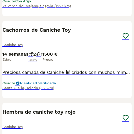
Criador
Con Afijo
Valverde del Majano
,
Segovia
(122.5km)
3
Cachorros de Caniche Toy
Caniche Toy
14 semanas
2
1
1500 €
Edad
Precio
Sexo
Preciosa camada de Caniche 🐩 criados con muchos mimos y atenciones bajo supervisión de nuestros veterinarios. Se entregan con vacunación correspondiente a su edad desparasitados interna y externamente, chip ...ofrecemos asesoramiento para encontrar tu cachorro ideal. Se entregan a partir de los 2 meses de edad, contrato de compraventa con garantías viricas y congénitas. No dudes en pedir información o cita previa para visitarnos. Precio segun características del cachorro, color género tamaño...etc
Criador
Identidad Verificada
Santa Olalla
,
Toledo
(38.6km)
1
1
Hembra de caniche toy rojo
Caniche Toy