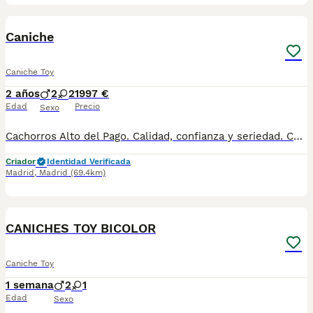
4
Caniche
Caniche Toy
2 años
2
2
1997 €
Edad
Precio
Sexo
Cachorros Alto del Pago. Calidad, confianza y seriedad. Contacto : 679 67 30 10 Web : altodelpago.es Instagram : @altodelpago
Criador
Identidad Verificada
Madrid
,
Madrid
(69.4km)
8
CANICHES TOY BICOLOR
Caniche Toy
1 semana
2
1
Edad
Sexo