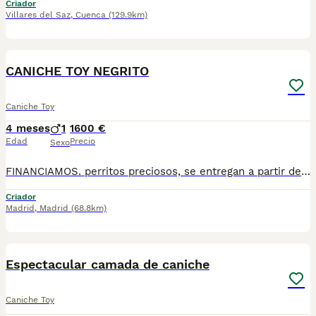
Criador
Villares del Saz
,
Cuenca
(129.9km)
1
1
CANICHE TOY NEGRITO
Caniche Toy
4 meses
1
1600 €
Edad
Precio
Sexo
FINANCIAMOS. perritos preciosos, se entregan a partir de 2 meses y medio de edad, con mínimo 2 vacunas y 2 desparasitaciones. Se entregan con garantía vírica y genética. Con el microchip, su cartilla oficial, contrato de compra y factura. Compra responsablemente en un criador especializado, oficial y homologado con núcleo zoológico. Llámanos para más información. Los precios varían en función de la raza, edad, color y línea del cachorros
Criador
Madrid
,
Madrid
(68.8km)
6
1
Espectacular camada de caniche
Caniche Toy