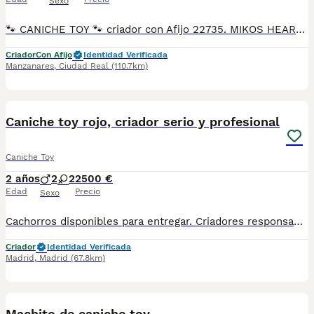
Sexo
🐾 CANICHE TOY 🐾 criador con Afijo 22735. MIKOS HEART Caniches Toy hembra y macho criados en ambiente familiar. Muy cariñosos, equilibrados y sociables • Afijo: MIKOS HEART • Núcleo zoológico: Sí • Criada familiar • Tamaño Toy (se pueden ver padres) 🔴 Se entrega con: •Vacunas al día • Desparasitación interna y externa • Cartilla veterinaria ✅Cachorros criados en ambiente familiar. Criador socio de la Real Sociedad Canina de España 🇪🇸 Afijo 22735 y núcleo zoológico en vigor. Ejemplares de gran calidad, de las mejores líneas actuales de la raza. Todo demostrable. Fotos y vídeos reales no adquiridos ni manipulados en redes sociales. Los cachorros se entregan con todo al día. Para más información no dude en ponerse en contacto en número de teléfono.
Criador
Con Afijo
Identidad Verificada
Manzanares
,
Ciudad Real
(110.7km)
7
Caniche toy rojo, criador serio y profesional
Caniche Toy
2 años
2
2
2500 €
Edad
Precio
Sexo
Cachorros disponibles para entregar. Criadores responsables y profesionales. Desconfía de precios económicos , compraventas y demás . En nuestro criadero puedes ver a los ejemplares con sus padres y conocer dónde y cómo los criamos. Es muy importante . WEB altodelpago.es Tlf 679 67 30 10
Criador
Identidad Verificada
Madrid
,
Madrid
(67.8km)
1
1
Machito de caniche toy