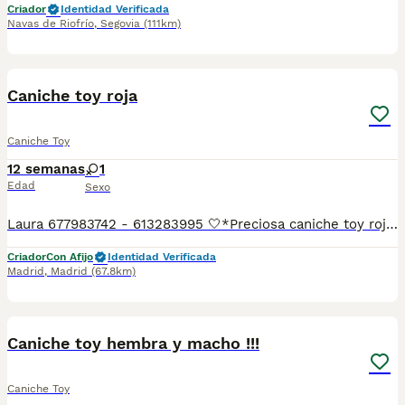
Criador
Identidad Verificada
Navas de Riofrío
,
Segovia
(111km)
26
1
Caniche toy roja
Caniche Toy
12 semanas
1
Edad
Sexo
Laura 677983742 - 613283995 🤍*Preciosa caniche toy roja hembra , no llegara de adulta a los dos kilos 100 *🤍 ¿Buscas un nuevo compañero para tu hogar? ❤️ Tenemos preciosos cachorros listos para encontrar una familia responsable. ✅ Vacunados ✅ Desparasitados ✅ Cartilla sanitaria ✅ Garantías incluidas ✅ Máxima atención y cuidado Se hacen envíos a toda España: Andalucía: Almería, Cádiz, Córdoba, Granada, Huelva, Jaén, Málaga, Sevilla.Aragón: Huesca, Teruel, Zaragoza.Asturias: Oviedo.Baleares: Palma.Canarias: Las Palmas de Gran Canaria, Santa Cruz de Tenerife.Cantabria: Santander.Castilla-La Mancha: Albacete, Ciudad Real, Cuenca, Guadalajara, Toledo.Castilla y León: Ávila, Burgos, León, Palencia, Salamanca, Segovia, Soria, Valladolid, Zamora.Cataluña: Barcelona, Gerona (Girona), Lérida (Lleida), Tarragona.Comunidad Valenciana: Alicante, Castellón de la Plana, Valencia.Extremadura: Badajoz, Cáceres.Galicia: La Coruña (A Coruña), Lugo, Orense (Ourense), Pontevedra.La Rioja: Logroño.Madrid: Madrid.Murcia: Murcia.Navarra: Pamplona.País Vasco: Bilbao (Vizcaya), San Sebastián (Guipúzcoa), Vitoria (Álava). 🐾 Cachorros sanos, sociables y criados con mucho cariño. 📲 ¡Pregunta sin compromiso por disponibilidad, fotos y precios por mensaje privado!
Criador
Con Afijo
Identidad Verificada
Madrid
,
Madrid
(67.8km)
9
1
Caniche toy hembra y macho !!!
Caniche Toy