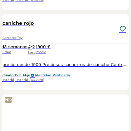
1
1
caniche rojo
Caniche Toy
13 semanas
2
1900 €
Edad
Precio
Sexo
precio desde 1900 Preciosos cachorros de caniche Centro Canino zazacan es mucho más que un centro de cría , es una familia comprometida con el bienestar animal y la cría responsable, por ello todos nuestros bebés nacen y se crían en nuestras instalaciones , asegurando así un correcto desarrollo y una magnífica socialización, consiguiendo en cada ejemplar un carácter juguetón y extrovertido algo primordial para su adaptación como un miembro más en tu familia . Se entregan con sus correspondientes vacunas a la edad de cada cachorro, desparasitación, microchip implantado y carnet de primo vacunación. Garantía congénita y vírica por contrato. Nuestros cachorros son nacionales y criados en ambiente familiar. Nos avala la seriedad y profesionalidad. Estamos muy comprometidos con el bienestar animal, por ello cada cachorro recibe cuidados personalizados y supervisión constante, asegurando su bienestar y felicidad desde el primer día. Hacemos envíos a toda España con empresa de transporte privado, proporcionando un viaje confortable y ofreciendo las atenciones necesarias a nuestros bebés . Se puede ver sin compromiso con cita previa. Si quieres más información no dudes en contactar con nosotros Mostrar número de teléfono 622220217
Criador
Con Afijo
Identidad Verificada
Madrid
,
Madrid
(66.2km)
PRO