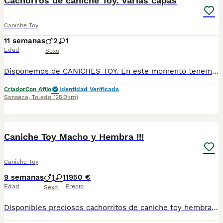
Cachorros de caniche Toy. Varias capas
Caniche Toy
11 semanas
2
1
Edad
Sexo
Disponemos de CANICHES TOY. En este momento tenemos en color negro, color apricot/rojo y color chocolate. Son cachorros nacionales, criados por nosotros, en nuestro centro, con pedigrí, Inscritos en el Libro de Orígenes Canino de España de la Federación Cinologica, se entregan con una garantía sanitaria escrita y contrato de compraventa, desparasitados y vacunados (con su cartilla sanitaria). Lo ideal es venir al criadero, conocer la camada, interactuar con ellos, ver comportamiento, carácter, etc y valorar. Si se decide visitar el criadero, ruego sea previa cita para dedicarles el tiempo que necesiten y aclararles las dudas. Padres a la vista en el criadero y excelente carácter, de 3,100 kilos el padre y 2,900 kilos la madre aproximadamente. A los padres les hemos realizado pruebas genéticas con marcadores de ADN para determinar que están libres de una serie de enfermedades: √ Hipocatalasia (Afecta al Sistema Digestivo). √ PRA (Atrofia Progresiva de Retina). √ Enfermedad de Von-Willebrands tipo 1 (Trastorno Hemorrágico). √ Hiperuricemia (HUU) (Trastorno del Sistema Urinario). √ La Osteocondrodisplasia (TOC) (Afecta al Sistema Esquelético). √ La Heterocigosidad. √ Gangliosidosis (GM2 Type II) (Afecta al Sistema Nervioso). √ Mielopatía Degenerativa, DM (Afecta al Sistema Nervioso). √ PRCD (Degeneración Progresiva de Órganos Sensoriales). √ Encefalopatía neonatal (Afecta al desarrollo del Sistema Nervioso). LLAMENOS Y LES INFORMAMOS AL 609369666 Estamos en Sonseca. Toledo POSIBILIDAD DE PAGAR A PLAZOS
Criador
Con Afijo
Identidad Verificada
Sonseca
,
Toledo
(25.2km)
6
Caniche Toy Macho y Hembra !!!
Caniche Toy
9 semanas
1
1
1950 €
Edad
Precio
Sexo
Disponibles preciosos cachorritos de caniche toy hembra y macho un verdadero encanto se entregarán primera semana de septiembre con toda la vacunación completa, para que se. Vallan fuertes y sanos con sus nuevas familias estos cachorritos que estás viendo en las fotos ya que son actuales de los cachorros disponibles, para más información no dudes en pedirnos información estaremos encantados de poderte ayudar. Un saludo Hembra 2200