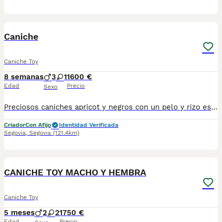
7
Caniche
Caniche Toy
8 semanas
3
1
1600 €
Edad
Precio
Sexo
Preciosos caniches apricot y negros con un pelo y rizo especial . Ideales para alérgicos por su crecimiento continuo. Criados en ambientes familiar y responsable. Perritos sociales y alegres. Se pueden ver sin compromiso en nuestro de entrega. Núcleo zoológico propio y más de 15 años de experiencia en cría y selección. Se entregan con: ✔️vacunas acordes a su edad ✔️desparasitados ✔️cartilla de vacunación ✔️pasaporte y chip ✔️garantía sanitaria por escrito ✔️pack de pienso ✔️Transportin para su viaje Escríbenos 650132470/677031944
Criador
Con Afijo
Identidad Verificada
Segovia
,
Segovia
(121.4km)
5
1
CANICHE TOY MACHO Y HEMBRA
Caniche Toy
5 meses
2
2
1750 €
Edad
Precio