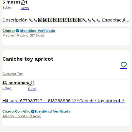
5 meses
1
Edad
Sexo
Descripción 📞📞6️⃣4️⃣1️⃣9️⃣2️⃣2️⃣3️⃣9️⃣0️⃣📞📞📞📞 Espectaculares camadas de perritos de caniche toy nacionales descendientes de las mejores líneas de sangre. Disponibles tanto hembras como machos. Las camadas están bajo supervisión veterinaria desde su nacimiento hasta que son entregadas a su nueva familia. Criados por un equipo de profesionales y mejores personas que, con más de 20 años de experiencia , cuidan a los animales por vocación, aplicando una cría ética y responsable para que cada cachorro se desarrolle con la mejor salud y con un buen temperamento. Todos los cachorritos se entregan con unos dos meses y medio de edad y sus vacunas correspondientes, desparasitados interna y externamente, con certificado de salud, y garantía tanto por enfermedad vírica como congénito genética. Posibilidad de entregar en toda España mediante transporte propio preparado para animales y con chofer privado. Los precios pueden variar según las características y morfología de cada cachorro. Añádenos al whats app o llámanos, y encantados atenderemos todas tus dudas y consultas. Teléfono / Whats app: 641 92 23 90
Criador
Identidad Verificada
Madrid
,
Madrid
(67.8km)
1
1
Caniche toy apricot
Caniche Toy
14 semanas
1
Edad
Sexo
📲Laura 677983742 - 613283995 🤍*Caniche toy apricot *🤍 ¿Buscas un nuevo compañero para tu hogar? ❤️ Tenemos preciosos cachorros listos para encontrar una familia responsable. ✅ Vacunados ✅ Desparasitados ✅ Cartilla sanitaria ✅ Garantías incluidas ✅ Máxima atención y cuidado Se hacen envíos a toda España: Andalucía: Almería, Cádiz, Córdoba, Granada, Huelva, Jaén, Málaga, Sevilla.Aragón: Huesca, Teruel, Zaragoza.Asturias: Oviedo.Baleares: Palma.Canarias: Las Palmas de Gran Canaria, Santa Cruz de Tenerife.Cantabria: Santander.Castilla-La Mancha: Albacete, Ciudad Real, Cuenca, Guadalajara, Toledo.Castilla y León: Ávila, Burgos, León, Palencia, Salamanca, Segovia, Soria, Valladolid, Zamora.Cataluña: Barcelona, Gerona (Girona), Lérida (Lleida), Tarragona.Comunidad Valenciana: Alicante, Castellón de la Plana, Valencia.Extremadura: Badajoz, Cáceres.Galicia: La Coruña (A Coruña), Lugo, Orense (Ourense), Pontevedra.La Rioja: Logroño.Madrid: Madrid.Murcia: Murcia.Navarra: Pamplona.País Vasco: Bilbao (Vizcaya), San Sebastián (Guipúzcoa), Vitoria (Álava). 🐾 Cachorros sanos, sociables y criados con mucho cariño. 📲 ¡Pregunta sin compromiso por disponibilidad, fotos y precios por mensaje privado!
Criador
Con Afijo
Identidad Verificada
Toledo
,
Toledo
(0.4km)
9