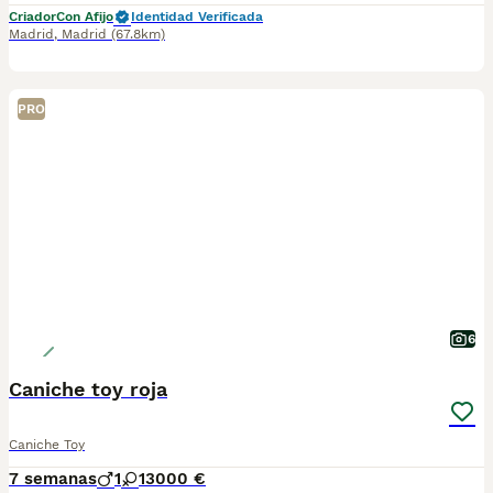
Criador
Con Afijo
Identidad Verificada
Madrid
,
Madrid
(67.8km)
PRO
6
Caniche toy roja
Caniche Toy
7 semanas
1
1
3000 €