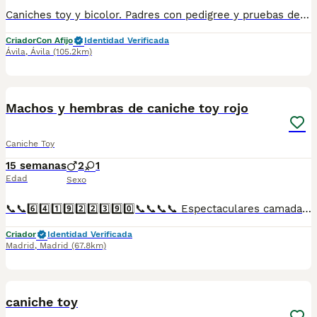
Caniches toy y bicolor. Padres con pedigree y pruebas de ADN. Perros probados con muy buen caracter y sociables. Cria familiar
Criador
Con Afijo
Identidad Verificada
Ávila
,
Ávila
(105.2km)
4
Machos y hembras de caniche toy rojo
Caniche Toy
15 semanas
2
1
Edad
Sexo
📞📞6️⃣4️⃣1️⃣9️⃣2️⃣2️⃣3️⃣9️⃣0️⃣📞📞📞📞 Espectaculares camadas de perritos de machos y hembras de caniche toy pero corto y pelo largo nacionales descendientes de las mejores líneas de sangre. Disponibles tanto hembras como machos. Las camadas están bajo supervisión veterinaria desde su nacimiento hasta que son entregadas a su nueva familia. Criados por un equipo de profesionales y mejores personas que, con más de 20 años de experiencia , cuidan a los animales por vocación, aplicando una cría ética y responsable para que cada cachorro se desarrolle con la mejor salud y con un buen temperamento. Todos los cachorritos se entregan con unos dos meses y medio de edad y sus vacunas correspondientes, desparasitados interna y externamente, con certificado de salud, y garantía tanto por enfermedad vírica como congénito genética. Posibilidad de entregar en toda España mediante transporte propio preparado para animales y con chofer privado. Los precios pueden variar según las características y morfología de cada cachorro. Añádenos al whats app o llámanos, y encantados atenderemos todas tus dudas y consultas. Teléfono / Whats app: 641 92 23 90
Criador
Identidad Verificada
Madrid
,
Madrid
(67.8km)
1
caniche toy