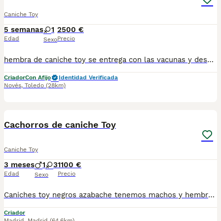
Caniche Toy
5 semanas
1
2500 €
Edad
Precio
Sexo
hembra de caniche toy se entrega con las vacunas y desparasitaciones correspondientes a su edad. puede venir a verlo sin compromiso escríbenos a 698979889 y le mandamos la foto actual Le enseñamos a los padres
Criador
Con Afijo
Identidad Verificada
Novés
,
Toledo
(28km)
4
Cachorros de caniche Toy
Caniche Toy
3 meses
1
3
1100 €
Edad
Precio
Sexo
Caniches toy negros azabache tenemos machos y hembras ,distintos colores Nuestros cachorros nacen y crecen en un ambiente familiar ,sin jaulas ,con un respeto y exclusiva cria,somos respetuosos con el tiempo de destete ,cada cachorro necesita su tiempo.. Destetamos con un pienso de alta calidad , Cachorros revisados ,desde el nacimiento ,hasta la entrega por un veterinario competente ,buscando siempre el bienestar de nuestros animales.. Sociabilizados y equilibrados tanto padres como cachorros Se entregan con todo el protocolo veterinario legal,y garantías por escrito completas.. Tenemos servicio de entrega personalizado a cualquier punto de España,directo.. El precio puede cambiar tanto en sexo como en características del cachorro. Dejanos tú teléfono y te mandamos toda la información fotos y vídeos ..
Criador
Madrid
,
Madrid
(64.6km)