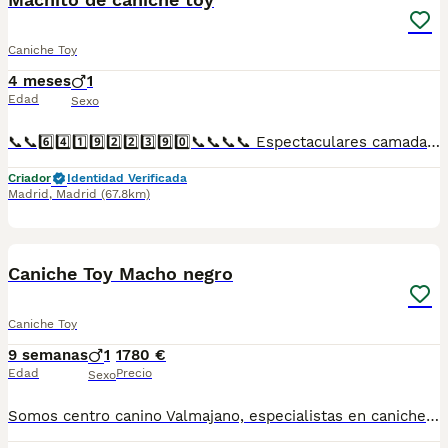
Caniche Toy
4 meses
1
Edad
Sexo
📞📞6️⃣4️⃣1️⃣9️⃣2️⃣2️⃣3️⃣9️⃣0️⃣📞📞📞📞 Espectaculares camadas de perritos de caniche toy nacionales descendientes de las mejores líneas de sangre. Disponibles tanto hembras como machos. Las camadas están bajo supervisión veterinaria desde su nacimiento hasta que son entregadas a su nueva familia. Criados por un equipo de profesionales y mejores personas que, con más de 20 años de experiencia , cuidan a los animales por vocación, aplicando una cría ética y responsable para que cada cachorro se desarrolle con la mejor salud y con un buen temperamento. Todos los cachorritos se entregan con unos dos meses y medio de edad y sus vacunas correspondientes, desparasitados interna y externamente, con certificado de salud, y garantía tanto por enfermedad vírica como congénito genética. Posibilidad de entregar en toda España mediante transporte propio preparado para animales y con chofer privado. Los precios pueden variar según las características y morfología de cada cachorro. Añádenos al whats app o llámanos, y encantados atenderemos todas tus dudas y consultas. Teléfono / Whats app: 641 92 23 90
Criador
Identidad Verificada
Madrid
,
Madrid
(67.8km)
5
Caniche Toy Macho negro
Caniche Toy
9 semanas
1
1780 €
Edad
Precio
Sexo
Somos centro canino Valmajano, especialistas en caniche Toy situados en Segovia. Ofertamos una camada de gran calidad en la cual queda disponible un macho color negro para entregar la semana entre el 5 y el 12 de agosto. Se entrega con inscripción en LOE para obtener pedigrí como perro de compañía (pedigrí para cría/show 400€ de manera opcional), garantía (6 meses enfermedades congénitas y 15 días víricas), dos primeras revisiones veterinarias con vacunas y desparasitaciones al día y pasaporte con microchip. Consulta con nosotros y te asesoramos encantados. Puedes conocer más sobre nosotros en nuestra cuenta de instagram @valmajanocentro o en nuestra página web www.valmajano.com