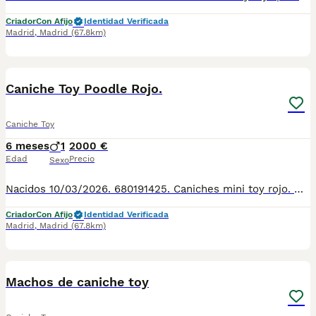
Criador
Con Afijo
Identidad Verificada
Madrid
,
Madrid
(67.8km)
3
Caniche Toy Poodle Rojo.
Caniche Toy
6 meses
1
2000 €
Edad
Precio
Sexo
Nacidos 10/03/2026. 680191425. Caniches mini toy rojo. Hipoalergenico. Perfecto color rojo pimenton, sin prognatismo. Entregados vacunados, desparasitados, con pedigre, garantia de salud virica y congenita, sanos y felices. And we speak english 659158297. Criadero familiar y cria responsable con la mejor alimentacion, y cuidados veterinarios en extensos corrales de juego y ejercicio. Cachorros muy socializados con personas y otros perros. Criamos Caniche toy, Pomeranias, Bichon maltes, Maltipoo, Crestado chino, Mastin napolitano. Envios a: Andalucía: Almería, Cádiz, Córdoba, Granada, Huelva, Jaén, Málaga, Sevilla. Aragón: Huesca, Teruel, Zaragoza. Principado de Asturias: Asturias. Cantabria: Cantabria. Castilla y León: Ávila, Burgos, León, Palencia, Salamanca, Segovia, Soria, Valladolid, Zamora. Castilla-La Mancha: Albacete, Ciudad Real, Cuenca, Guadalajara, Toledo. Cataluña: Barcelona, Girona, Lleida, Tarragona. Comunidad Valenciana: Alicante, Castellón, Valencia. Extremadura: Badajoz, Cáceres. Galicia: A Coruña, Lugo, Ourense, Pontevedra. Comunidad de Madrid: Madrid. Región de Murcia: Murcia. Comunidad Foral de Navarra: Navarra. País Vasco: Álava, Bizkaia, Gipuzkoa. La Rioja: La Rioja.
Criador
Con Afijo
Identidad Verificada
Madrid
,
Madrid
(67.8km)
6
Machos de caniche toy