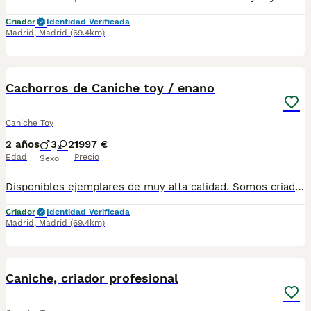
Criador
Identidad Verificada
Madrid
,
Madrid
(69.4km)
7
Cachorros de Caniche toy / enano
Caniche Toy
2 años
3
2
1997 €
Edad
Precio
Sexo
Disponibles ejemplares de muy alta calidad. Somos criadores con muchos años de experiencia en la raza, responsables y entregamos nuestros ejemplares con toda su documentación en regla Pedimos seriedad Contacto : 679 67 30 10 Web : altodelpago.es Instagram : @altodelpago
Criador
Identidad Verificada
Madrid
,
Madrid
(69.4km)
5
Caniche, criador profesional