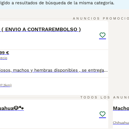
igido a resultados de búsqueda de la misma categoría.
ina de consejos de compra de Chihuahua
para obtener informa
5
ANUNCIOS PROMOCI
( ENVIO A CONTRAREMBOLSO )
99 €
recio
chihuahuas preciosos, machos y hembras disponibles , se entregan con todo al dia respecto a documentación y condiciones sanitarias , tanto así que hacemos entregas totalmente personalizadas y sin un euro por adelantado , obtenerse personas no aptas para tener perros , solo personas responsables. hacemos entregas a toda ESPAÑA . mas info 610864702
97.3km)
5
TODOS LOS ANUN
uahua🐶🐾
Macho
Chihuahu