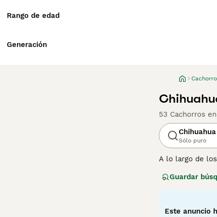
Rango de edad
Generación
Cachorro
Chihuahu
53 Cachorros en
Chihuahua
Sólo puro
A lo largo de l
se originó en M
Guardar bús
piensan que son
están llenos de 
valientes y segu
pasar el mayor 
Este anuncio h