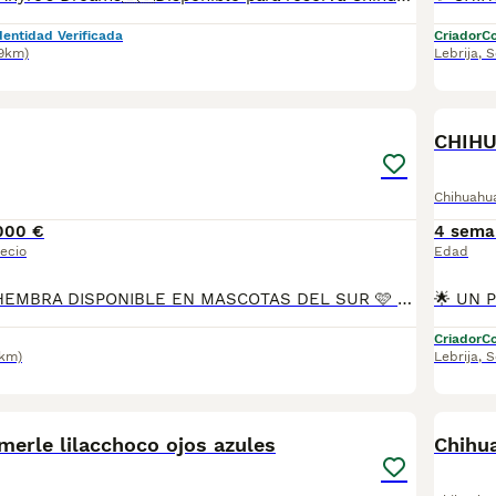
dentidad Verificada
Criador
Co
.9km)
Lebrija
,
S
16
2
CHIH
Chihuahu
000 €
4 sema
ecio
Edad
🩷 CHIHUAHUA HEMBRA DISPONIBLE EN MASCOTAS DEL SUR 🩷 Si buscas una compañera pequeña, dulce y llena de personalidad, tenemos disponible una preciosa Chihuahua hembra, criada en ambiente familiar con mucho cariño y los mejores cuidados desde sus primeros días. En Mascotas del Sur contamos con Núcleo Zoológico autorizado, licencia de apertura y código de explotación, garantizando confianza, transparencia y bienestar en cada cachorro. 📍 Sevilla 📞 611 723 226 📸 Instagram: @mimascotasdelsur057 Nuestra cachorrita se entrega: 🐾 Revisada por veterinario. 🐾 Con microchip. 🐾 Pasaporte y cartilla sanitaria. 🐾 Vacunada y desparasitada. 🐾 Contrato con garantías víricas y congénitas. 🚚 Envíos a toda España. (Transporte no incluido en el precio). También disponemos de: 📱 Videollamada antes de la reserva. 🏡 Recogida en nuestras instalaciones. 🔒 Reserva y posibilidad de pago contrareembolso. 💶 El precio publicado es el precio real. Solo buscamos familias responsables que quieran darle un hogar lleno de cariño y dedicación. #Chihuahua #ChihuahuaHembra #ChihuahuaEspaña #CachorrosChihuahua #PerrosDeCompañia #MascotasDelSur057 #MascotasDelSur #CachorrosSevilla #CriaderoAutorizado #NucleoZoologico #PerrosFelices #CachorrosEspaña #AmorAnimal
Criador
Co
8km)
Lebrija
,
S
11
3
merle lilacchoco ojos azules
Chihu