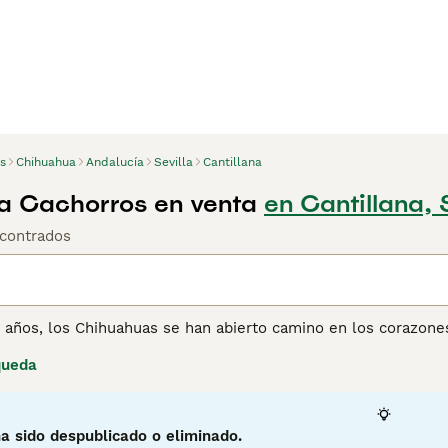
s
Chihuahua
Andalucía
Sevilla
Cantillana
a Cachorros en venta
en Cantillana, 
contrados
os años, los Chihuahuas se han abierto camino en los corazon
éxico, donde siempre han sido muy apreciados por su ternura,
queda
 más grandes de lo que realmente son. Una cosa que un Chih
energía y son de gran carácter, y puede resultar muy diverti
irán adelante sin importar lo que pase. También son personaj
tiempo posible con sus dueños, por lo que los Chihuahuas no 
a sido despublicado o eliminado.