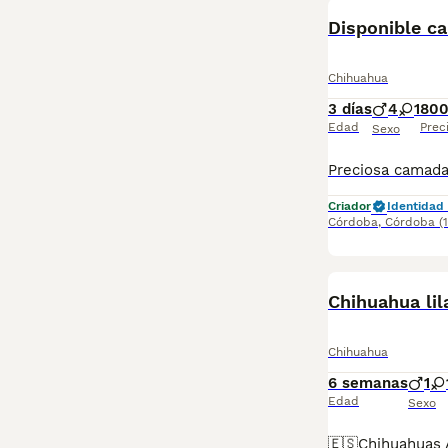
Disponible c
Chihuahua
3 días
4
1
800
Edad
Prec
Sexo
Criador
Identidad 
Córdoba
,
Córdoba
(
Chihuahua lil
Chihuahua
6 semanas
1
Edad
Sexo