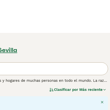
Sevilla
es y hogares de muchas personas en todo el mundo. La raza
 inteligencia y el hecho de que estos pequeños personajes
Clasificar por
Más reciente
uahua no es es un perro faldero. Estos pequeños perros
do compartir el hogar con ellos. Son extremadamente
es leales y cariñosos a los que nada les gusta más que
soportan estar solos durante largos periodos de tiempo.