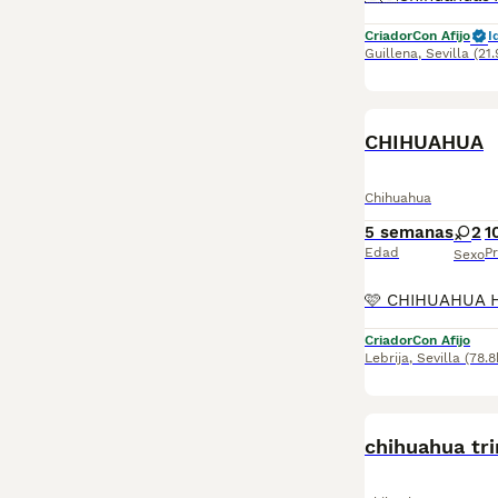
Criador
Con Afijo
I
Guillena
,
Sevilla
(21
CHIHUAHUA
Chihuahua
5 semanas
2
1
Edad
Pr
Sexo
Criador
Con Afijo
Lebrija
,
Sevilla
(78.
chihuahua tri