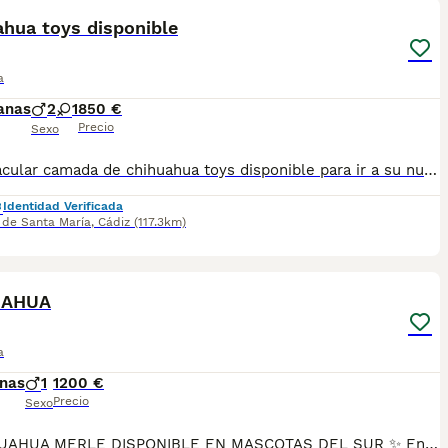
ahua toys disponible
a
anas
2
1
850 €
Precio
Sexo
Espectacular camada de chihuahua toys disponible para ir a su nuevo hogar se entrega con su vacuna y desparacitado y su cartilla correspondiente a su edad y con contrato de garantía víricas y congénitas
Identidad Verificada
 de Santa María
,
Cádiz
(117.3km)
14
1
UAHUA
a
nas
1
1200 €
Precio
Sexo
✨ CHIHUAHUA MERLE DISPONIBLE EN MASCOTAS DEL SUR ✨ En Mascotas del Sur tenemos disponibles preciosos Chihuahuas Merle, criados con mucho cariño, atención diaria y en un ambiente familiar, donde reciben todos los cuidados necesarios para crecer sanos, felices y perfectamente socializados. Somos un criadero con Núcleo Zoológico autorizado, licencia de apertura y código de explotación, ofreciendo confianza, transparencia y todas las garantías en cada uno de nuestros cachorros. 📍 Ubicados en Sevilla 📞 611 723 226 📸 Instagram: @mimascotasdelsur057 Descubre más fotos y vídeos reales de nuestros cachorros. Nuestros cachorros se entregan: ✅ Revisados por veterinario. ✅ Con microchip. ✅ Pasaporte y cartilla sanitaria. ✅ Vacunados y desparasitados. ✅ Contrato con garantías víricas y congénitas. 🚚 Realizamos envíos a toda España. (El coste del transporte no está incluido en el precio del cachorro). También ofrecemos: 🏡 Recogida en nuestras instalaciones. 📱 Videollamada para conocer al cachorro antes de realizar la reserva. 🔒 Posibilidad de reserva y pago contrareembolso. 💶 El precio publicado en el anuncio es el precio real. 🐾 Criados en un entorno familiar, rodeados de cariño y una excelente socialización para que lleguen perfectamente adaptados a su nuevo hogar. Solo atendemos a personas realmente interesadas en ofrecer un hogar responsable y lleno de amor. #Chihuahua #ChihuahuaMerle #ChihuahuaEspaña #CachorroChihuahua #PerrosDeCompañia #MascotasDelSur057 #MascotasDelSur #CachorrosSevilla #CriaderoAutorizado #NucleoZoologico #CachorrosConAmor #PerrosFelices #CachorrosEspaña #AmorAnimal