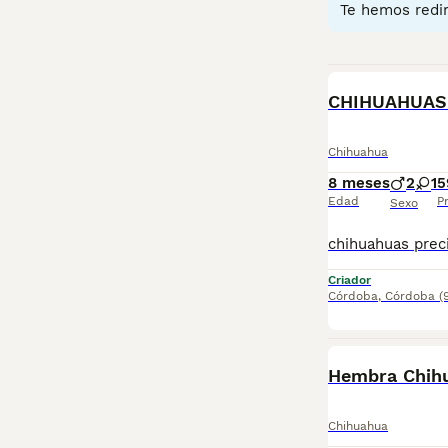
Te hemos redir
Lee nuestra
pág
BOOST
CHIHUAHUAS 
Chihuahua
8 meses
2
1
5
Edad
P
Sexo
Criador
Córdoba
,
Córdoba
(
Hembra Chih
Chihuahua