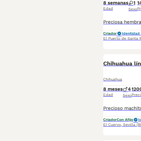
8 semanas
1
1
Edad
Pr
Sexo
Criador
Identidad 
El Puerto de Santa 
Chihuahua lí
Chihuahua
8 meses
4
120
Edad
Preci
Sexo
Criador
Con Afijo
I
El Cuervo
,
Sevilla
(8