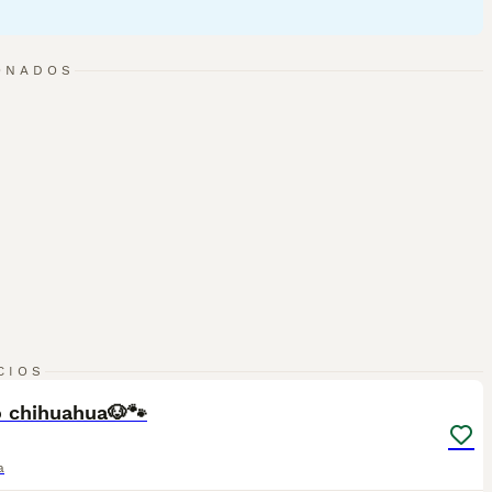
ción sobre esta raza de perro.
ONADOS
3
CIOS
 chihuahua🐶🐾
a