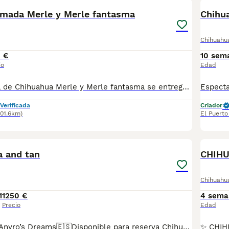
amada Merle y Merle fantasma
Chihu
Chihuahu
 €
10 sem
io
Edad
Preciosa camada de Chihuahua Merle y Merle fantasma se entregan vacunados y desparacitados con contrato de compraventa y certificado de salud .compromiso de Chip( no incluido en el precio) Con chip serían 65 euros más. El envío tampoco está incluido en el precio. precios con IVA incluido
Verificada
Criador
101.6km)
El Puerto
3
1
a and tan
CHIH
Chihuahu
1
1250 €
4 sema
Precio
Edad
🇪🇸Chihuahuas Anyro’s Dreams🇪🇸Disponible para reserva Chihuahua lila and tan descendientes de las mejores líneas de sangre tanto europeas como asiáticas. Padres con ADN en bases de datos de la RSCE. Si precisan más información contáctanos por el enlace que MundoAnimalia pone a disposición de los usuarias de la plataforma.