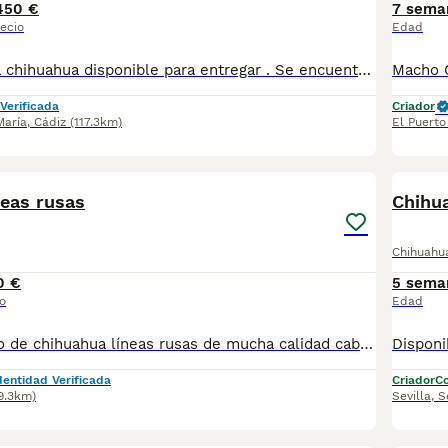
450 €
7 sema
ecio
Edad
Preciosa hembra chihuahua disponible para entregar . Se encuentra en Sevilla,tambien disponemos de transporte. Vacunada,desparasitada y con la cartilla adecuada a su edad. Pregunten sin compromiso
Verificada
Criador
María
,
Cádiz
(117.3km)
El Puerto
8
neas rusas
Chihu
Chihuahu
0 €
5 sema
o
Edad
Precioso machito de chihuahua líneas rusas de mucha calidad cabeza de manzana , tres machitos, se entrega con todo en regla , nos puedes llamar sin compromiso y le informamos de todo sin compromiso, se puede recoger en persona o se puede enviar a toda España
dentidad Verificada
Criador
Co
9.3km)
Sevilla
,
S
7