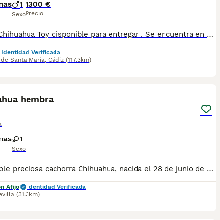
nas
1
1300 €
Precio
Sexo
Macho Chihuahua Toy disponible para entregar . Se encuentra en Sevilla,tambien disponemos de transporte. Vacunada,desparasitada y con la cartilla adecuada a su edad. Pregunten sin compromiso
Identidad Verificada
 de Santa María
,
Cádiz
(117.3km)
5
ahua hembra
a
nas
1
Sexo
Disponible preciosa cachorra Chihuahua, nacida el 28 de junio de 2026. Color: sable, un tono muy bonito y elegante que realza su expresión y belleza. Procede de una excelente línea de sangre, criada en un ambiente familiar, con mucho cariño y una correcta socialización desde sus primeros días de vida. Destaca por su bonita morfología, cabeza tipo manzana, hocico corto y un carácter dulce, cariñoso y equilibrado, ideal como compañera de vida. La cachorra se entregará a partir de los Dos meses de edad, desparasitada según su edad, con cartilla veterinaria, y las vacunas correspondientes. Se enviarán fotos y vídeos actualizados para que puedas seguir su evolución hasta el día de la entrega. Se prioriza la entrega en mano para garantizar el bienestar de la cachorra y que el nuevo propietario pueda conocerla personalmente. También existe la posibilidad de desplazarnos hasta el lugar de entrega, previo acuerdo entre ambas partes. Buscamos una familia responsable que le ofrezca el hogar, el cariño y los cuidados que merece. Para más información, fotos, vídeos o cualquier consulta, no dudes en ponerte en contacto.
n Afijo
Identidad Verificada
evilla
(31.3km)
3
3