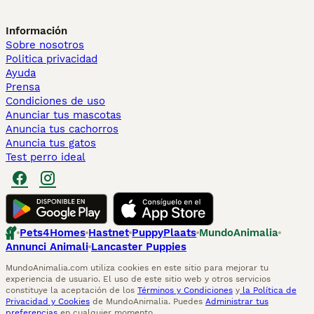
Información
Sobre nosotros
Politica privacidad
Ayuda
Prensa
Condiciones de uso
Anunciar tus mascotas
Anuncia tus cachorros
Anuncia tus gatos
Test perro ideal
Pets4Homes
Hastnet
PuppyPlaats
MundoAnimalia
Annunci Animali
Lancaster Puppies
MundoAnimalia.com utiliza cookies en este sitio para mejorar tu
experiencia de usuario. El uso de este sitio web y otros servicios
constituye la aceptación de los
Términos y Condiciones
y
la Política de
Privacidad y Cookies
de MundoAnimalia. Puedes
Administrar tus
preferencias
en cualquier momento.