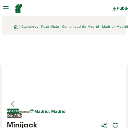
Publi
Cachorros
Raza Mixta
Comunidad de Madrid
Madrid
Madri
Criador
Madrid, Madrid
3 semanas
Con Afijo
Minijack