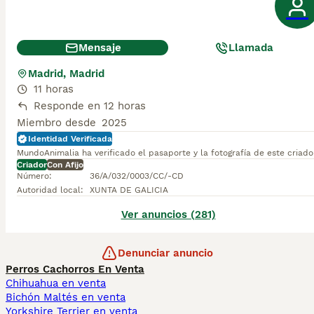
Mensaje
Llamada
Madrid, Madrid
11 horas
Responde en 12 horas
Miembro desde
2025
Identidad Verificada
MundoAnimalia ha verificado el pasaporte y la fotografía de este criado
Criador
Con Afijo
Número
:
36/A/032/0003/CC/-CD
Autoridad local
:
XUNTA DE GALICIA
Ver anuncios (281)
Denunciar anuncio
Perros Cachorros En Venta
Chihuahua en venta
Bichón Maltés en venta
Yorkshire Terrier en venta