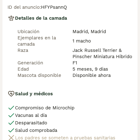
ID del anuncio
:
HFYPsannQ
       ✅Desparasitaciones  y vacunas correspondientes 
a su edad . 

Detalles de la camada
       ✅Cartilla de vacunación .

       ✅Revisiones veterinarias .

Ubicación
Madrid, Madrid
       ✅Garantías víricas de 15 días .

Ejemplares en la
       ✅Garantías genéticas de un año .

1 macho
camada
Raza
Jack Russell Terrier &
Seriedad , confianza y bienestar animal son nuestra 
Pinscher Miniatura Híbrido
prioridad .

Generación
F1
Edad
5 meses, 9 días
También ofrecemos transporte propio para nuestros 
Mascota disponible
Disponible ahora
pequeños cachorros a toda la península , el pago lo 
podéis hacer contra reembolso . (con coste adicional) . 
Mandamos a toda España .

Salud y médicos
Compromiso de Microchip
Disponemos de varias razas 

Vacunas al día
Si no esta la raza que queréis llámanos , intentaremos 
Desparasitado
encontrártela , trabajamos con los mejores criadores 
Salud comprobada
de España .
Los padres se someten a pruebas sanitarias