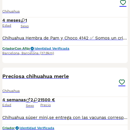
Chihuahua
4 meses
1
Edad
Sexo
Chihuahua Hembra de Pam y Choco 4142 ✅ Somos un criadero autorizado y certificado por la Generalitat de Catalunya bajo el número de Núcleo Zoológico G25/00314. PARA MÁS INFORMACIÓN: ☎️ 933095977 📱 685878504 / 674320847 🐶 Programa una visita para conocerlos 💻 Más fotos y vídeos en nuestra web www.aquanatura.es 🚙 Hacemos envíos 📌 Calle Roger de Flor 45, muy cerca del Arc de Triomf de Barcelona, de Lunes a Sábados. Se entregan con sus vacunas, desparasitados interna y externamente, con microchip y su registro, cartilla sanitaria y contrato de garantías, documentación legal y factura. AQUANATURA
Criador
Con Afijo
Identidad Verificada
Barcelona
,
Barcelona
(37.9km)
1
1
Preciosa chihuahua merle
Chihuahua
4 semanas
2
2
1500 €
Edad
Precio
Sexo
Chihuahua súper mini,se entrega con las vacunas correspondientes chip y kip alimentación.Para más información escribir o llamar al 682908382
Criador
Identidad Verificada