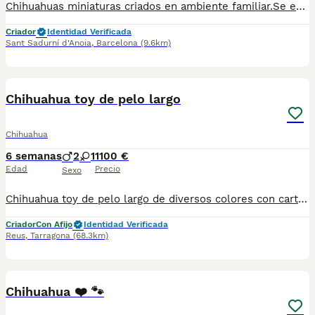
Chihuahuas miniaturas criados en ambiente familiar.Se entregan desparasitados vacunados,Para más información escribir o llamar al 682908382
Criador
Identidad Verificada
Sant Sadurní d'Anoia
,
Barcelona
(9.6km)
6
Chihuahua toy de pelo largo
Chihuahua
6 semanas
2
1
1100 €
Edad
Precio
Sexo
Chihuahua toy de pelo largo de diversos colores con cartilla sanitaria vacuna chip desparasitación con garantía víricas y congenitas
Criador
Con Afijo
Identidad Verificada
Reus
,
Tarragona
(68.3km)
7
1
Chihuahua ❤️ 🐾