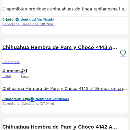
Disponibles preciosos chihuahuas de línea tahilandesa listos para ir a su nuevo hogar llenos de energía y cariño para dar.Se entregan con cartilla de vacunacion y desparacion correspondiente a su edad. Todos nuestros cachorros estan criados en ambiente familiar con mucho amor y mucha dedicación.
Criador
Identidad Verificada
Barcelona
,
Barcelona
(38.2km)
5
Chihuahua Hembra de Pam y Choco 4143 AQUANATURA
Chihuahua
4 meses
1
Edad
Sexo
Chihuahua Hembra de Pam y Choco 4143 ✅ Somos un criadero autorizado y certificado por la Generalitat de Catalunya bajo el número de Núcleo Zoológico G25/00314. PARA MÁS INFORMACIÓN: ☎️ 933095977 📱 685878504 / 674320847 🐶 Programa una visita para conocerlos 💻 Más fotos y vídeos en nuestra web www.aquanatura.es 🚙 Hacemos envíos 📌 Calle Roger de Flor 45, muy cerca del Arc de Triomf de Barcelona, de Lunes a Sábados. Se entregan con sus vacunas, desparasitados interna y externamente, con microchip y su registro, cartilla sanitaria y contrato de garantías, documentación legal y factura. AQUANATURA
Criador
Con Afijo
Identidad Verificada
Barcelona
,
Barcelona
(37.9km)
6
Chihuahua Hembra de Pam y Choco 4142 AQUANATURA