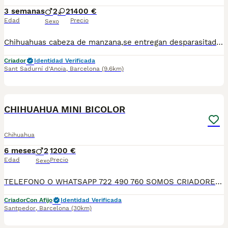
3 semanas
2
2
1400 €
Edad
Precio
Sexo
Chihuahuas cabeza de manzana,se entregan desparasitados y vacunados para más información llamar o escribir al 682908382
Criador
Identidad Verificada
Sant Sadurní d'Anoia
,
Barcelona
(9.6km)
3
CHIHUAHUA MINI BICOLOR
Chihuahua
6 meses
2
1200 €
Edad
Precio
Sexo
TELEFONO O WHATSAPP 722 490 760 SOMOS CRIADORES DIRECTOS SIN INTERMEDIARIOS! MAS DE 20 AÑOS EN EL SECTOR NOS AVALAN, VALORANDO NO SOLO LA CRIA RESPONSABLE SI NO TAMBIEN LA SELECCIÓN PARA MEJORAR LA RAZA DURANTE TODOS ESTOS AÑOS. NUESTROS CACHORROS SE ENTREGAN PREVIAMENTE REVISADOS POR UN VETERINARIO PROFESIONAL Y BAJO LOS MAS ESTRICTOS CONTROLES DE SALUD, HACEMOS HINCAPIÉ EN SU SOCIABILIZACIÓN PARA SU CORRECTO DESARROLLO NEUROLOGICO! Y OS ASESORAMOS ANTES DURANTE Y DESPUES DE LA ENTREGA PARA QUE TODO SEA LO MAS AFABLE Y FACIL POSIBLE DURANTE LA ADAPTACION! NUESTROS BEBE SE ENTREGAN A PARTIR DE LOS DOS MESES CON SUS VACUNAS AL DIA, DESPARASITADOS Y CON GARANTIAS DE SALUD, MICROCHIP Y CARTILLA DE VACUNACION! SI BUSCAS UN COMPAÑERO SANO Y EQUILIBRADO ESTE ES EL LUGAR, TE ASESORAREMOS DURANTE TODO EL PROCESO NO DUDES EN CONSULTAR POR NUESTROS PEQUES AL 722 490 760
Criador
Con Afijo
Identidad Verificada
Santpedor
,
Barcelona
(30km)
6