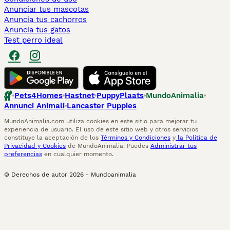
Anunciar tus mascotas
Anuncia tus cachorros
Anuncia tus gatos
Test perro ideal
Pets4Homes
Hastnet
PuppyPlaats
MundoAnimalia
Annunci Animali
Lancaster Puppies
MundoAnimalia.com utiliza cookies en este sitio para mejorar tu
experiencia de usuario. El uso de este sitio web y otros servicios
constituye la aceptación de los
Términos y Condiciones
y
la Política de
Privacidad y Cookies
de MundoAnimalia. Puedes
Administrar tus
preferencias
en cualquier momento.
© Derechos de autor
2026
-
Mundoanimalia