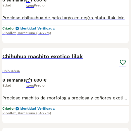
8 semanas
1
890 €
Edad
Precio
Sexo
Precioso chihuahua de pelo largo en negro plata lilak. Morfologia preciosa. Se entrega con toda su documentación al dia. Telef 630714585 . Es el de la foto
Criador
Identidad Verificada
Ripollet
,
Barcelona
(34.2km)
2
Chihuhua machito exotico lilak
Chihuahua
8 semanas
1
890 €
Edad
Precio
Sexo
Precioso machito de morfologia preciosa y coñores exoticos. Se entrega con toda su documentación al dia. Es el de la Foto. 630714585
Criador
Identidad Verificada
Ripollet
,
Barcelona
(34.2km)
2