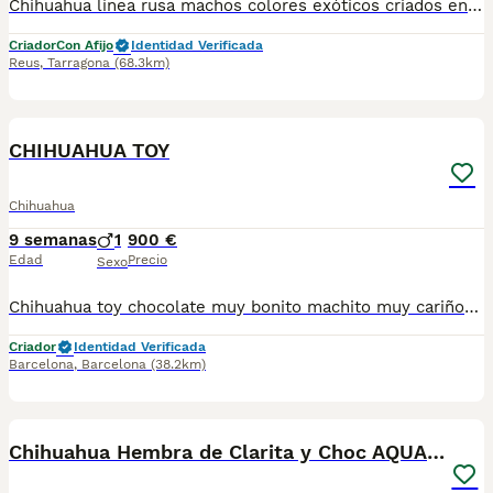
Chihuahua línea rusa machos colores exóticos criados en ambiente familiar con cartilla sanitaria vacuna chip desparasitación con garantía víricas y congenitas
Criador
Con Afijo
Identidad Verificada
Reus
,
Tarragona
(68.3km)
11
2
CHIHUAHUA TOY
Chihuahua
9 semanas
1
900 €
Edad
Precio
Sexo
Chihuahua toy chocolate muy bonito machito muy cariñoso y sociable se entrega vacunados desparasitados y cartilla sanitaria precio real escríbenos al WhatsApp 617885222
Criador
Identidad Verificada
Barcelona
,
Barcelona
(38.2km)
4
Chihuahua Hembra de Clarita y Choc AQUANATURA