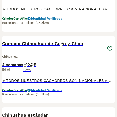
🔸TODOS NUESTROS CACHORROS SON NACIONALES🔸 Se entregan con sus vacunas, desparasitaciones internas y externas, microchip y su registro, cartilla sanitaria, contrato de garantías, toda su documentación legal y factura. ✅ Somos un criadero familiar autorizado y certificado por la Generalitat de Catalunya bajo el número de Núcleo Zoológico G25/00314. 💙 Con más de 30 años promoviendo la cría responsable. PARA MÁS INFORMACIÓN: ☎️ TIENDA 933095977 📱 CRIADERO 685878504 📱 WHATSAPP 674320847 🐶 Puedes conocer a los cachorros en persona (cita previa) 💻 Fotos y vídeos www.aquanatura.es 🚙 Hacemos envíos 💰 Financiamos 📌 Calle Roger de Flor 45, muy cerca del Arc de Triomf de Barcelona, de Lunes a Sábados.
Criador
Con Afijo
Identidad Verificada
Barcelona
,
Barcelona
(38.3km)
6
Camada Chihuahua de Gaga y Choc
Chihuahua
4 semanas
2
5
Edad
Sexo
🔸TODOS NUESTROS CACHORROS SON NACIONALES🔸 Se entregan con sus vacunas, desparasitaciones internas y externas, microchip y su registro, cartilla sanitaria, contrato de garantías, toda su documentación legal y factura. ✅ Somos un criadero familiar autorizado y certificado por la Generalitat de Catalunya bajo el número de Núcleo Zoológico G25/00314. 💙 Con más de 30 años promoviendo la cría responsable. PARA MÁS INFORMACIÓN: ☎️ TIENDA 933095977 📱 CRIADERO 685878504 📱 WHATSAPP 674320847 🐶 Puedes conocer a los cachorros en persona (cita previa) 💻 Fotos y vídeos www.aquanatura.es 🚙 Hacemos envíos 💰 Financiamos 📌 Calle Roger de Flor 45, muy cerca del Arc de Triomf de Barcelona, de Lunes a Sábados.
Criador
Con Afijo
Identidad Verificada
Barcelona
,
Barcelona
(38.3km)
3
1
Chihushua estándar