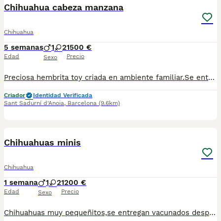
Chihuahua cabeza manzana
Chihuahua
5 semanas
1
2
1500 €
Edad
Precio
Sexo
Preciosa hembrita toy criada en ambiente familiar.Se entrega vacunada desparasitada y con chip.Para más información llamar o escribir al 682908382
Criador
Identidad Verificada
Sant Sadurní d'Anoia
,
Barcelona
(9.6km)
4
Chihuahuas minis
Chihuahua
1 semana
1
2
1200 €
Edad
Precio
Sexo
Chihuahuas muy pequeñitos,se entregan vacunados desparasitados y con el chip.Para más información escribir o llamar al 682908382