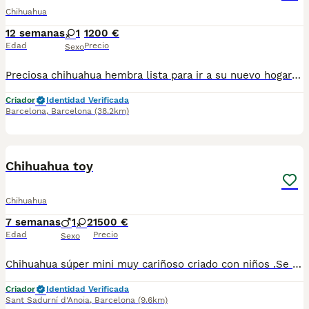
Chihuahua
12 semanas
1
1200 €
Edad
Precio
Sexo
Preciosa chihuahua hembra lista para ir a su nuevo hogar llena de energía muy alegre y cariñosa.Se entrega con su cartilla de vacunacion y desparacion correspondiente a su edad. Todos nuestros cachorros estan criados en ambiente familiar con mucho amor y mucha dedicación.
Criador
Identidad Verificada
Barcelona
,
Barcelona
(38.2km)
1
1
Chihuahua toy
Chihuahua
7 semanas
1
2
1500 €
Edad
Precio
Sexo
Chihuahua súper mini muy cariñoso criado con niños .Se entrega vacunado y desparasitado para más información escribir o llamar al 682908382
Criador
Identidad Verificada
Sant Sadurní d'Anoia
,
Barcelona
(9.6km)