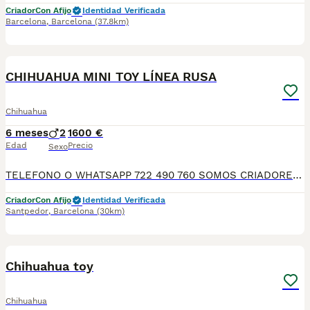
Criador
Con Afijo
Identidad Verificada
Barcelona
,
Barcelona
(37.8km)
6
CHIHUAHUA MINI TOY LÍNEA RUSA
Chihuahua
6 meses
2
1600 €
Edad
Precio
Sexo
TELEFONO O WHATSAPP 722 490 760 SOMOS CRIADORES DIRECTOS SIN INTERMEDIARIOS! MAS DE 20 AÑOS EN EL SECTOR NOS AVALAN, VALORANDO NO SOLO LA CRIA RESPONSABLE SI NO TAMBIEN LA SELECCIÓN PARA MEJORAR LA RAZA DURANTE TODOS ESTOS AÑOS. NUESTROS CACHORROS SE ENTREGAN PREVIAMENTE REVISADOS POR UN VETERINARIO PROFESIONAL Y BAJO LOS MAS ESTRICTOS CONTROLES DE SALUD, HACEMOS HINCAPIÉ EN SU SOCIABILIZACIÓN PARA SU CORRECTO DESARROLLO NEUROLOGICO! Y OS ASESORAMOS ANTES DURANTE Y DESPUES DE LA ENTREGA PARA QUE TODO SEA LO MAS AFABLE Y FACIL POSIBLE DURANTE LA ADAPTACION! NUESTROS BEBE SE ENTREGAN A PARTIR DE LOS DOS MESES CON SUS VACUNAS AL DIA, DESPARASITADOS Y CON GARANTIAS DE SALUD, MICROCHIP Y CARTILLA DE VACUNACION! SI BUSCAS UN COMPAÑERO SANO Y EQUILIBRADO ESTE ES EL LUGAR, TE ASESORAREMOS DURANTE TODO EL PROCESO NO DUDES EN CONSULTAR POR NUESTROS PEQUES AL 722 490 760
Criador
Con Afijo
Identidad Verificada
Santpedor
,
Barcelona
(30km)
1
Chihuahua toy
Chihuahua