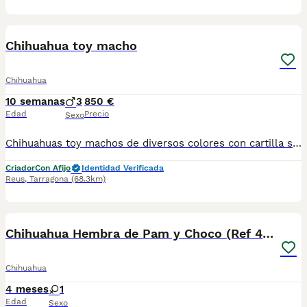
1
Chihuahua toy macho
Chihuahua
10 semanas
3
850 €
Edad
Precio
Sexo
Chihuahuas toy machos de diversos colores con cartilla sanitaria vacuna chip desparasitación con garantía víricas y congenitas
Criador
Con Afijo
Identidad Verificada
Reus
,
Tarragona
(68.3km)
9
Chihuahua Hembra de Pam y Choco (Ref 4143)
Chihuahua
4 meses
1
Edad
Sexo