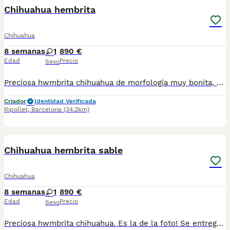
Chihuahua hembrita
Chihuahua
8 semanas
1
890 €
Edad
Precio
Sexo
Preciosa hwmbrita chihuahua de morfologia muy bonita, se entrega con toda documentacion al dia , vacunas y chip . Es la de las fotos. Atiendo WhatsApp 630714585 y llamadas
Criador
Identidad Verificada
Ripollet
,
Barcelona
(34.2km)
4
Chihuahua hembrita sable
Chihuahua
8 semanas
1
890 €
Edad
Precio
Sexo
Preciosa hwmbrita chihuahua. Es la de la foto! Se entregara con vacunas y chip. Para mas información atiendo WhatsApp y telef 630714585