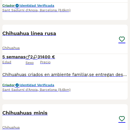
Criador
Identidad Verificada
Sant Sadurní d'Anoia
,
Barcelona
(9.6km)
1
Chihuahua línea rusa
Chihuahua
5 semanas
2
3
1400 €
Edad
Precio
Sexo
Chihuahuas criados en ambiente familiar,se entregan desparasitados y vacunados.Para mas información escribir o llamar al 682908382
Criador
Identidad Verificada
Sant Sadurní d'Anoia
,
Barcelona
(9.6km)
2
Chihuahuas minis
Chihuahua