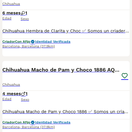
Chihuahua
6 meses
1
Edad
Sexo
Chihuahua Hembra de Clarita y Choc ✅ Somos un criadero autorizado y certificado por la Generalitat de Catalunya bajo el número de Núcleo Zoológico G25/00314. PARA MÁS INFORMACIÓN: ☎️ 933095977 📱 685878504 / 674320847 💻 Más fotos y vídeos en nuestra web www.aquanatura.es 🚙 Hacemos envíos 📌 Calle Roger de Flor 45, muy cerca del Arc de Triomf de Barcelona, de Lunes a Sábados. Se entregan con sus vacunas, desparasitados interna y externamente, con microchip y su registro, cartilla sanitaria y contrato de garantías, documentación legal y factura. AQUANATURA
Criador
Con Afijo
Identidad Verificada
Barcelona
,
Barcelona
(37.9km)
7
Chihuahua Macho de Pam y Choco 1886 AQUANATURA
Chihuahua
4 meses
1
Edad
Sexo
Chihuahua Macho de Pam y Choco 1886 ✅ Somos un criadero autorizado y certificado por la Generalitat de Catalunya bajo el número de Núcleo Zoológico G25/00314. PARA MÁS INFORMACIÓN: ☎️ 933095977 📱 685878504 / 674320847 🐶 Programa una visita para conocerlos 💻 Más fotos y vídeos en nuestra web www.aquanatura.es 🚙 Hacemos envíos 📌 Calle Roger de Flor 45, muy cerca del Arc de Triomf de Barcelona, de Lunes a Sábados. Se entregan con sus vacunas, desparasitados interna y externamente, con microchip y su registro, cartilla sanitaria y contrato de garantías, documentación legal y factura. AQUANATURA
Criador
Con Afijo
Identidad Verificada
Barcelona
,
Barcelona
(37.9km)