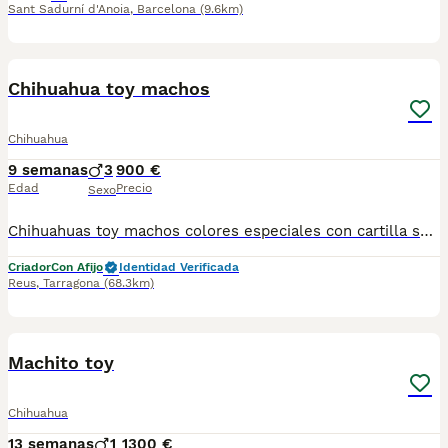
Sant Sadurní d'Anoia
,
Barcelona
(9.6km)
2
1
Chihuahua toy machos
Chihuahua
9 semanas
3
900 €
Edad
Precio
Sexo
Chihuahuas toy machos colores especiales con cartilla sanitaria vacuna chip desparasitación con garantía víricas y congenitas
Criador
Con Afijo
Identidad Verificada
Reus
,
Tarragona
(68.3km)
1
1
Machito toy
Chihuahua
13 semanas
1
1300 €