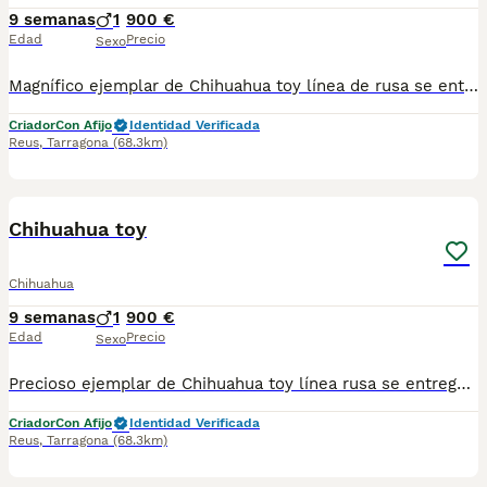
9 semanas
1
900 €
Edad
Precio
Sexo
Magnífico ejemplar de Chihuahua toy línea de rusa se entregan con sus vacuna correspondiente a su edad desparasitado cartilla y microchip listo para entregar.
Criador
Con Afijo
Identidad Verificada
Reus
,
Tarragona
(68.3km)
2
Chihuahua toy
Chihuahua
9 semanas
1
900 €
Edad
Precio
Sexo
Precioso ejemplar de Chihuahua toy línea rusa se entrega con sus vacunas correspondientes a su edades para citado cartilla y microchip incorporado listo para su entrega.
Criador
Con Afijo
Identidad Verificada
Reus
,
Tarragona
(68.3km)
2