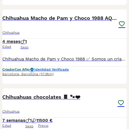
7
Chihuahua Macho de Pam y Choco 1988 AQUANATURA
Chihuahua
4 meses
1
Edad
Sexo
Chihuahua Macho de Pam y Choco 1988 ✅ Somos un criadero autorizado y certificado por la Generalitat de Catalunya bajo el número de Núcleo Zoológico G25/00314. PARA MÁS INFORMACIÓN: ☎️ 933095977 📱 685878504 / 674320847 🐶 Programa una visita para conocerlos 💻 Más fotos y vídeos en nuestra web www.aquanatura.es 🚙 Hacemos envíos 📌 Calle Roger de Flor 45, muy cerca del Arc de Triomf de Barcelona, de Lunes a Sábados. Se entregan con sus vacunas, desparasitados interna y externamente, con microchip y su registro, cartilla sanitaria y contrato de garantías, documentación legal y factura. AQUANATURA
Criador
Con Afijo
Identidad Verificada
Barcelona
,
Barcelona
(37.9km)
5
Chihuahuas chocolates 🍫 🐾❤️
Chihuahua
7 semanas
1
1
1500 €
Edad
Precio
Sexo