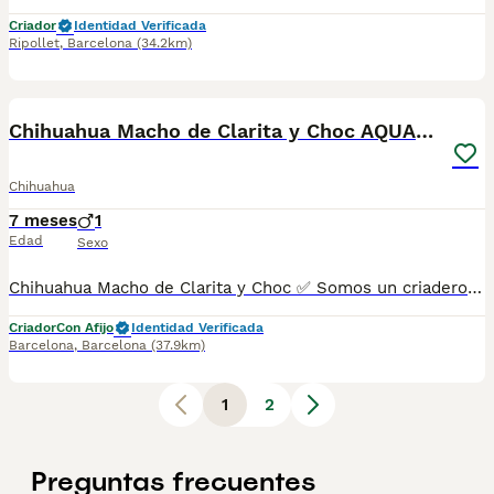
Criador
Identidad Verificada
Ripollet
,
Barcelona
(34.2km)
5
Chihuahua Macho de Clarita y Choc AQUANATURA
Chihuahua
7 meses
1
Edad
Sexo
Chihuahua Macho de Clarita y Choc ✅ Somos un criadero autorizado y certificado por la Generalitat de Catalunya bajo el número de Núcleo Zoológico G25/00314. PARA MÁS INFORMACIÓN: ☎️ 933095977 📱 685878504 / 674320847 💻 Más fotos y vídeos en nuestra web www.aquanatura.es 🚙 Hacemos envíos 📌 Calle Roger de Flor 45, muy cerca del Arc de Triomf de Barcelona, de Lunes a Sábados. Se entregan con sus vacunas, desparasitados interna y externamente, con microchip y su registro, cartilla sanitaria y contrato de garantías, documentación legal y factura. AQUANATURA
Criador
Con Afijo
Identidad Verificada
Barcelona
,
Barcelona
(37.9km)
1
2
Preguntas frecuentes