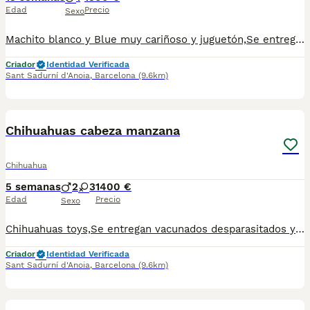
Edad
Precio
Sexo
Machito blanco y Blue muy cariñoso y juguetón,Se entrega desparasitado vacunado y chip.Para más información escribir o llamar al 682908382
Criador
Identidad Verificada
Sant Sadurní d'Anoia
,
Barcelona
(9.6km)
2
1
Chihuahuas cabeza manzana
Chihuahua
5 semanas
2
3
1400 €
Edad
Precio
Sexo
Chihuahuas toys,Se entregan vacunados desparasitados y chip.Para más información escribir o llamar al 682908382
Criador
Identidad Verificada
Sant Sadurní d'Anoia
,
Barcelona
(9.6km)
3