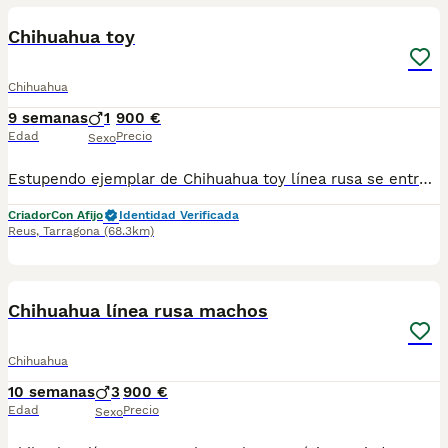
Chihuahua toy
Chihuahua
9 semanas
1
900 €
Edad
Precio
Sexo
Estupendo ejemplar de Chihuahua toy línea rusa se entregan con sus vacunas correspondientes a su edad desparasitado su cartilla y microchip incorporado listo para su entrega.
Criador
Con Afijo
Identidad Verificada
Reus
,
Tarragona
(68.3km)
7
2
Chihuahua línea rusa machos
Chihuahua
10 semanas
3
900 €
Edad
Precio
Sexo