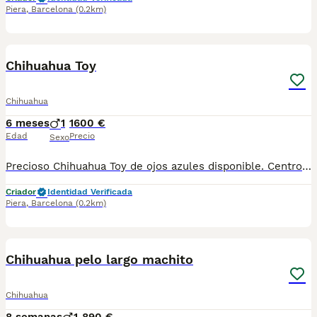
Piera
,
Barcelona
(0.2km)
6
1
Chihuahua Toy
Chihuahua
6 meses
1
1600 €
Edad
Precio
Sexo
Precioso Chihuahua Toy de ojos azules disponible. Centro Canino Vallbonica es mucho más que un centro de cría , es una familia comprometida con el bienestar animal y la cria responsable, por ello todos nuestros bebés nacen y se crían en nuestras instalaciones , asegurando así un correcto desarrollo y una magnífica socialización, consiguiendo en cada ejemplar un carácter juguetón y extrovertido algo primordial para su adaptación como un miembro más en tu familia . Se entregan con el carnet de vacunas con el plan correspondiente a su edad , desparasitados y microchip implantado y activado en registro de Anicom. Facilitamos junto al cachorro contrato de compra con garantías víricas de 15 días y congénitas de 1 año . Contamos con un gran equipo de profesionales entre los que se encuentran educadores, auxiliares y Veterinarios ofreciendo los controles sanitarios necesarios así como continua vigilancia asegurando su bienestar . Hacemos envíos a toda España con empresa de transporte privado, proporcionando un viaje confortable y ofreciendo las atenciones necesarias a nuestros bebés . Si estás interesado en alguno de nuestros ejemplares solicita información sin compromiso al 722269698 . También atendemos vía WhatsApp . PRECIO REAL ( incluye el IVA) . Núcleo zoológico B2501315
Criador
Identidad Verificada
Piera
,
Barcelona
(0.2km)
2
Chihuahua pelo largo machito
Chihuahua