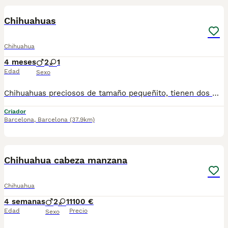
Chihuahuas
Chihuahua
4 meses
2
1
Edad
Sexo
Chihuahuas preciosos de tamaño pequeñito, tienen dos meses de edad, varios colores disponibles a elegir, se entregan en las mejores condiciones, muy bien cuidados, revisados por nuestro veterinario, vacunados, desparasitados, con cartilla veterinaria, microchip y garantía sanitaria por escrito vírica y genética, se pueden venir a ver sin compromiso cualquier día de la semana. Núcleo Zoológico: T-2500116
Criador
Barcelona
,
Barcelona
(37.9km)
3
Chihuahua cabeza manzana
Chihuahua
4 semanas
2
1
1100 €
Edad
Precio
Sexo