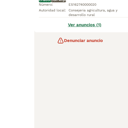
Criador
Con Afijo
Número
:
ES162740000020
Autoridad local
:
Consejeria agricultura, agua y
desarrollo rural
Ver anuncios (1)
Denunciar anuncio