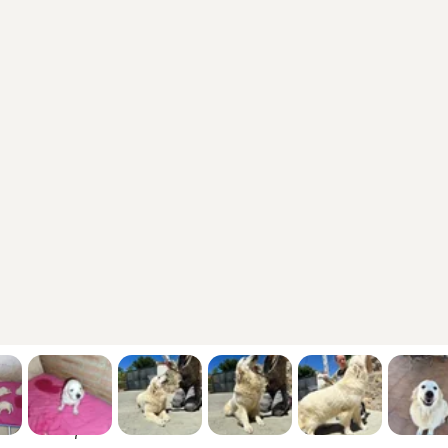
5 macho / 5 hembra
Golden Retriever
6 semanas, 6 días
P
14 ago 2026
835
7