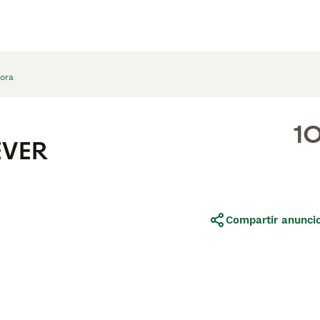
lora
1
EVER
Compartir anunci