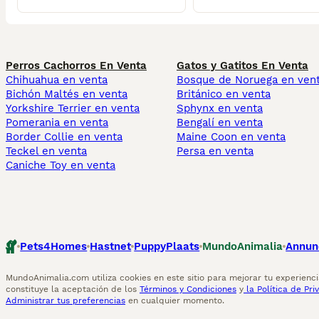
Perros Cachorros En Venta
Gatos y Gatitos En Venta
Chihuahua en venta
Bosque de Noruega en ven
Bichón Maltés en venta
Británico en venta
Yorkshire Terrier en venta
Sphynx en venta
Pomerania en venta
Bengalí en venta
Border Collie en venta
Maine Coon en venta
Teckel en venta
Persa en venta
Caniche Toy en venta
Pets4Homes
Hastnet
PuppyPlaats
MundoAnimalia
Annun
MundoAnimalia.com utiliza cookies en este sitio para mejorar tu experiencia
constituye la aceptación de los
Términos y Condiciones
y
la Política de Pri
Administrar tus preferencias
en cualquier momento.