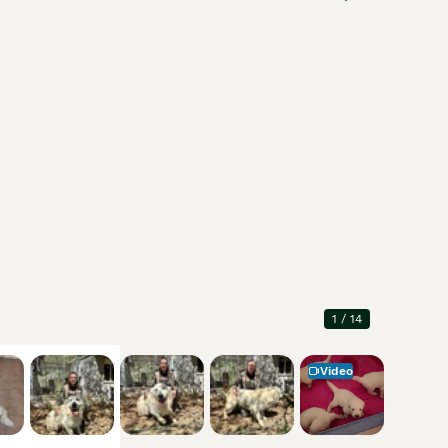
1
/
14
Video