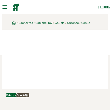
Publi
Cachorros
Caniche Toy
Galicia
Ourense
Cenlle
Criador
Cenlle, Ourense
Con Afijo
❤️ Caniche Toy Rojo