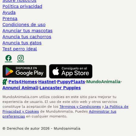
Sobre nosotros
Politica privacidad
Ayuda
Prensa
Condiciones de uso
Anunciar tus mascotas
Anuncia tus cachorros
Anuncia tus gatos
Test perro ideal
Pets4Homes
Hastnet
PuppyPlaats
MundoAnimalia
Annunci Animali
Lancaster Puppies
MundoAnimalia.com utiliza cookies en este sitio para mejorar tu
experiencia de usuario. El uso de este sitio web y otros servicios
constituye la aceptación de los
Términos y Condiciones
y
la Política de
Privacidad y Cookies
de MundoAnimalia. Puedes
Administrar tus
preferencias
en cualquier momento.
© Derechos de autor
2026
-
Mundoanimalia