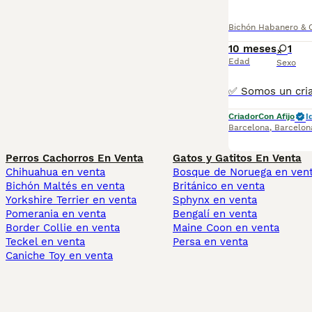
Bichón Habanero & 
10 meses
1
Edad
Sexo
Criador
Con Afijo
I
Barcelona
,
Barcelon
Perros Cachorros En Venta
Gatos y Gatitos En Venta
Chihuahua en venta
Bosque de Noruega en ven
Bichón Maltés en venta
Británico en venta
Yorkshire Terrier en venta
Sphynx en venta
Pomerania en venta
Bengalí en venta
Border Collie en venta
Maine Coon en venta
Teckel en venta
Persa en venta
Caniche Toy en venta