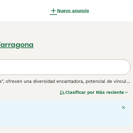
Nuevo anuncio
Tarragona
, ofrecen una diversidad encantadora, potencial de vínculo
rros pueden manifestar una variedad de características de
Clasificar por
Más reciente
 colores del pelaje pueden variar desde sólidos hasta
ue añade a su encanto único. Como compañeros versátiles, los
o adecuados tanto para hogares activos como para casas
s un factor notable, haciéndolos compañeros robustos. La
s de comportamiento únicos para disfrutar y fomentar.
6