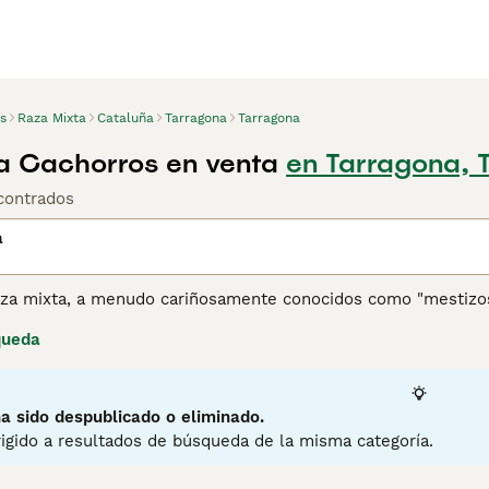
s
Raza Mixta
Cataluña
Tarragona
Tarragona
a Cachorros en venta
en Tarragona, 
contrados
a
aza mixta, a menudo cariñosamente conocidos como "mestizos"
erales para la salud. Cubriendo un amplio espectro, estos pe
queda
, incluyendo tamaños, personalidades y pelajes variados. Los
las texturas pueden ser cortas, largas, rizadas o lisas, lo q
mixta pueden adaptarse a cambios en el estilo de vida, siend
alud, a menudo resistente debido a la diversidad genética, e
a sido despublicado o eliminado.
el temperamento pueden variar ampliamente, ofreciendo rasgo
igido a resultados de búsqueda de la misma categoría.
4