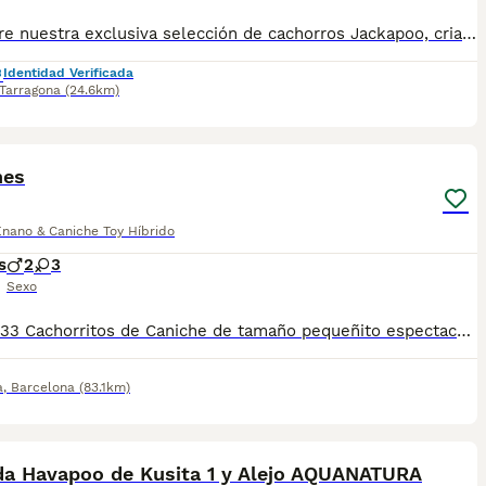
Descubre nuestra exclusiva selección de cachorros Jackapoo, criados con dedicación, cariño y un firme compromiso con su bienestar desde el primer día. Cada cachorro recibe una atención individualizada para favorecer un desarrollo equilibrado, una excelente socialización y una adaptación óptima a su futura familia. El Jackapoo combina la inteligencia y vivacidad del Jack Russell Terrier con la dulzura y el encanto del Caniche, dando lugar a un compañero cariñoso, alegre y muy inteligente. Su pelaje de baja muda lo convierte en una opción muy apreciada para la vida en familia. ¡Tenemos el cachorro perfecto para ti! Criado en un entorno responsable y con todo el cuidado que merece, nuestros cachorros cuentan con vacunas al día, desparasitaciones, microchip, y ofrecemos garantía sanitaria y genética. Además, te ofrecemos una revisión veterinaria gratuita para asegurar su bienestar. Somos un criadero profesional con núcleo zoológico T2500248, comprometidos con la salud y felicidad de nuestros cachorros. ¡No dudes en contactarnos para más información! 🐾🩵🤍
Identidad Verificada
Tarragona
(24.6km)
1
hes
nano & Caniche Toy Híbrido
s
2
3
Sexo
610676133 Cachorritos de Caniche de tamaño pequeñito espectaculares, color rojizo y apricot, tienen casi los dos meses de edad. Se entregan revisados por nuestro veterinario, vacunados al día, desparasitados, con su cartilla veterinaria, microchip y garantía sanitaria por escrito vírica y genética. Tienen un carácter excelente, muy buenos y cariñosos, se pueden ver sin compromiso cualquier día de la semana. Núcleo Zoológico T-2500116
a
,
Barcelona
(83.1km)
9
a Havapoo de Kusita 1 y Alejo AQUANATURA