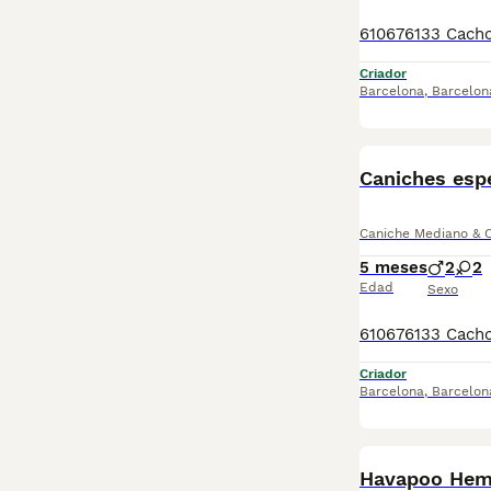
Criador
Barcelona
,
Barcelon
Caniches esp
Caniche Mediano & C
5 meses
2
2
Edad
Sexo
Criador
Barcelona
,
Barcelon
Havapoo Hem