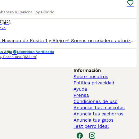
abanero & Caniche Toy Híbrido
1
1
exo
Camada Havapoo de Kusita 1 y Alejo ✅ Somos un criadero autorizado y certificado por la Generalitat de Catalunya. PARA MÁS INFORMACIÓN: ☎️ 933095977 📱 685878504 / 674320847 💻 www.aquanatura.es 🚙 Hacemos envíos 📌 Calle Roger de Flor 45, muy cerca del Arc de Triomf de Barcelona, de Lunes a Sábados. Se entregan con la mayoría de sus vacunas, desparasitados interna y externamente, con microchip y su registro, cartilla sanitaria y contrato de garantías, bajo la supervisión de nuestro equipo veterinario. AQUANATURA
n Afijo
Identidad Verificada
a
,
Barcelona
(83.1km)
Información
Sobre nosotros
Politica privacidad
Ayuda
Prensa
Condiciones de uso
Anunciar tus mascotas
Anuncia tus cachorros
Anuncia tus gatos
Test perro ideal