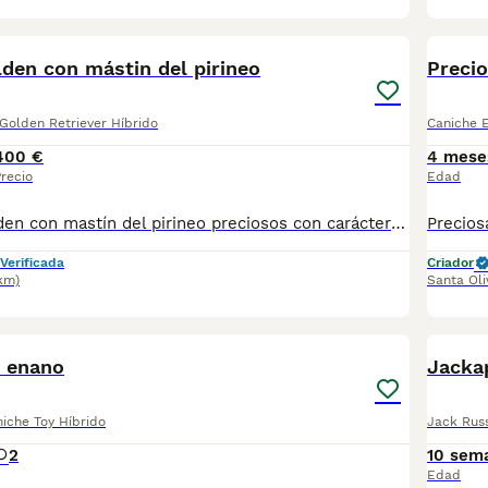
2
den con mástin del pirineo
Preci
 Golden Retriever Híbrido
Caniche E
400 €
4 mese
recio
Edad
3 cachorros Golden con mastín del pirineo preciosos con carácter juguetón esperando tener su nuevo hogar . Preferiblemente casa actualmente tienen 3 meses y están listos para su nuevo hogar
Verificada
Criador
km)
Santa Oli
7
y enano
Jacka
iche Toy Híbrido
Jack Russ
2
10 sem
Edad