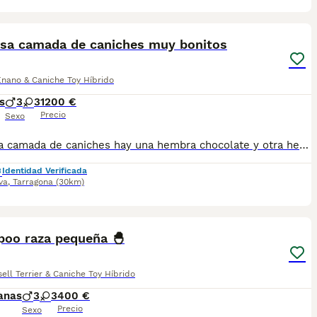
8
osa camada de caniches muy bonitos
nano & Caniche Toy Híbrido
s
3
3
1200 €
Precio
Sexo
Preciosa camada de caniches hay una hembra chocolate y otra hembra negra y de otra camada mas pequeña de edad hay machos y hembras rojos, se entrega con 3 vacuna cuatro desparasitaciones el chip que lo da de alta mi veterinario y garantías por escrito de 10 días de enfermedades víricas y 6 meses de congénitas, el precio es 1200 euros los machos y 1400 euros las hembras
Identidad Verificada
va
,
Tarragona
(30km)
12
1
poo raza pequeña 🐣
ell Terrier & Caniche Toy Híbrido
anas
3
3
400 €
Precio
Sexo