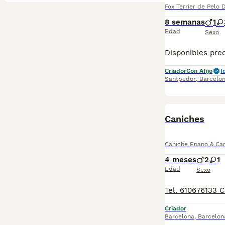
Fox Terrier de Pelo 
8 semanas
1
Edad
Sexo
Criador
Con Afijo
I
Santpedor
,
Barcelo
Caniches
Caniche Enano & Can
4 meses
2
1
Edad
Sexo
Criador
Barcelona
,
Barcelon