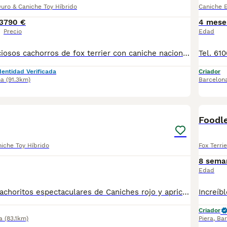
Duro & Caniche Toy Híbrido
Caniche E
3
790 €
4 mese
Precio
Edad
Disponibles preciosos cachorros de fox terrier con caniche nacionales criados en nuestras instalaciones, en un ambiente familiar y responsable. Nuestros cachorros se entregan con cartilla de primera vacunación, vacunas correspondientes a su edad, desparasitados interna y externamente, y con microchip implantado y dado de alta. Además, realizamos un contrato de garantía que incluye: • Garantía vírica de 15 días. • Garantía congénita de 1 año. Desde la fecha de entrega del cachorro. Nos comprometemos al 100% con la salud, el bienestar y el cuidado de nuestros pequeños. Disponemos de Núcleo Zoológico Para más información, imágenes o cualquier consulta sin compromiso, pueden contactar con nosotros en los teléfonos: CRISTINA 📞 722 788 399 📞 932 514 529
dentidad Verificada
Criador
na
(91.3km)
Barcelon
7
Foodl
iche Toy Híbrido
Fox Terri
8 sema
Edad
Tel. 610676133 Cachoritos espectaculares de Caniches rojo y apricot, machos y hembras preciosos, tienen dos meses de edad. Se entregan revisados por nuestro veterinario, con la vacuna correspondiente a la edad, desparasitados, con su cartilla veterinaria, microchip y garantía sanitaria por escrito virica y genética, muy bien cuidados, muy sanos, criados en entorno familiar. Disponemos de centro con número zoológico T-2500116
Criador
a
(83.1km)
Piera
,
Bar