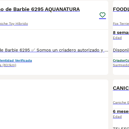
ho de Barbie 6295 AQUANATURA
FOODL
iche Toy Híbrido
Fox Terri
8 sema
Edad
Caniche Macho de Barbie 6295 ✅ Somos un criadero autorizado y certificado por la Generalitat de Catalunya. PARA MÁS INFORMACIÓN: ☎️ 933095977 📱 685878504 / 674320847 💻 www.aquanatura.es 🚙 Hacemos envíos 📌 Calle Roger de Flor 45, muy cerca del Arc de Triomf de Barcelona, de Lunes a Sábados. Se entregan con la mayoría de sus vacunas, desparasitados interna y externamente, con microchip y su registro, cartilla sanitaria y contrato de garantías, bajo la supervisión de nuestro equipo veterinario. AQUANATURA
dentidad Verificada
Criador
Co
a
(83.1km)
Santpedo
CANIC
Caniche E
6 mese
Edad