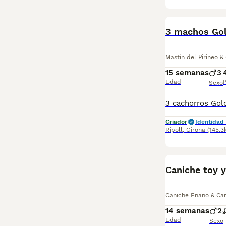
3 machos Gol
Mastín del Pirineo &
15 semanas
3
Edad
P
Sexo
Criador
Identidad 
Ripoll
,
Girona
(145.3
Caniche toy 
Caniche Enano & Can
14 semanas
2
Edad
Sexo