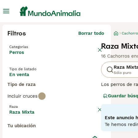
Filtros
Borrar todo
Cachorro
Raza Mixt
Categorías
Perros
16 Cachorros en
Raza Mixt
Tipo de listado
Sólo puro
En venta
Tipo de raza
Los perros de r
y beneficios gen
Guardar bús
Incluir cruces
diferentes razas
multicolores, y 
Raza
perros de raza 
Raza Mixta
tranquilas. Su s
Este anuncio h
inteligencia y 
Te hemos redir
Tu ubicación