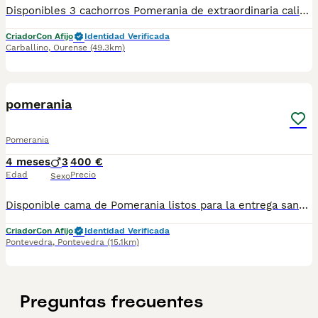
Disponibles 3 cachorros Pomerania de extraordinaria calidad. Son unos auténticos muñecos, con unas caritas irresistibles, muy chatitos, de hocico corto, orejitas muy pequeñas y una expresión dulce y encantadora. Destacan por su abundante pelaje, estructura compacta y excelente tipicidad racial. Se espera un peso aproximado en edad adulta de tan solo 2 kg, ideales para quienes buscan ejemplares realmente pequeñitos sin renunciar a una magnífica morfología. Criados en ambiente familiar con todo el cariño, atención y cuidados que necesitan desde el primer día. Nuestros cachorros reciben una excelente socialización, creciendo sanos, equilibrados y con un carácter maravilloso: alegres, cariñosos y muy sociables. Soy una criadora comprometida con la selección responsable, la salud y la calidad de nuestros ejemplares, cuidando cada detalle para ofrecer cachorros excepcionales. Se entregan revisados por veterinario, vacunados y desparasitados según su edad, con toda la documentación correspondiente. Si buscas un Pomerania de tamaño reducido, con una belleza espectacular y una calidad excepcional, estos pequeños te enamorarán.
Criador
Con Afijo
Identidad Verificada
Carballino
,
Ourense
(49.3km)
3
pomerania
Pomerania
4 meses
3
400 €
Edad
Precio
Sexo
Disponible cama de Pomerania listos para la entrega sanos, activos vacunados, desparasitado solo nos quedan machos. Hay varios machos de diferentes colores el precio desde 400 €. Cualquier información llámame al número 622220217
Criador
Con Afijo
Identidad Verificada
Pontevedra
,
Pontevedra
(15.1km)
Preguntas frecuentes