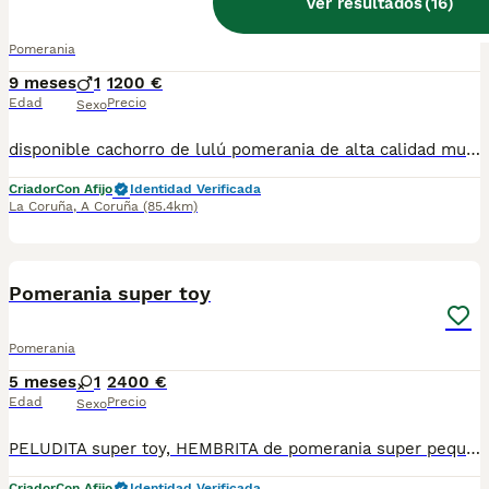
Ver resultados
(
16
)
Pomerania
9 meses
1
1200 €
Edad
Precio
Sexo
disponible cachorro de lulú pomerania de alta calidad muy chato cortito está vacunado listo para la entrega 622220217
Criador
Con Afijo
Identidad Verificada
La Coruña
,
A Coruña
(85.4km)
4
1
Pomerania super toy
Pomerania
5 meses
1
2400 €
Edad
Precio
Sexo
PELUDITA super toy, HEMBRITA de pomerania super pequeña y peluda, negro fuego, con pedigrí y super socializada, pregúntanos lo que necesites.
Criador
Con Afijo
Identidad Verificada