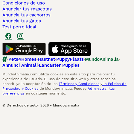
Condiciones de uso
Anunciar tus mascotas
Anuncia tus cachorros
Anuncia tus gatos
Test perro ideal
Pets4Homes
Hastnet
PuppyPlaats
MundoAnimalia
Annunci Animali
Lancaster Puppies
MundoAnimalia.com utiliza cookies en este sitio para mejorar tu
experiencia de usuario. El uso de este sitio web y otros servicios
constituye la aceptación de los
Términos y Condiciones
y
la Política de
Privacidad y Cookies
de MundoAnimalia. Puedes
Administrar tus
preferencias
en cualquier momento.
© Derechos de autor
2026
-
Mundoanimalia