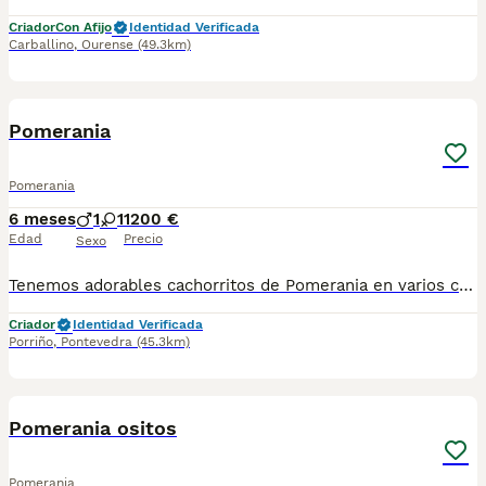
Criador
Con Afijo
Identidad Verificada
Carballino
,
Ourense
(49.3km)
1
Pomerania
Pomerania
6 meses
1
1
1200 €
Edad
Precio
Sexo
Tenemos adorables cachorritos de Pomerania en varios colores 🤍🖤🤎, blanco y negro , marrón chocolate, negro y crema tanto machos como hembras, listos para llenar tu hogar de amor y alegría. Nuestros pequeños han sido criados con mucho amor, cariño y dedicación, en un ambiente familiar donde reciben atención diaria, mimos y cuidados de calidad 🐾💖. Son juguetones, dulces y con ese carácter tan especial que hace del Pomerania una raza única. Perfectos como compañeros fieles y llenos de ternura 🐶✨ 💌 Si buscas un nuevo miembro para tu familia, uno de nuestros bebés puede ser el indicado. 📩 Para más información hablame por WhatsApp 687 482 079 y te mandamos fotos y todo lo que necesites,no dudes en escribirnos.
Criador
Identidad Verificada
Porriño
,
Pontevedra
(45.3km)
1
Pomerania ositos
Pomerania