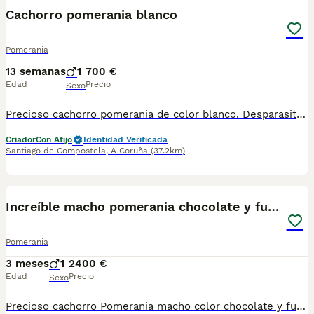
Cachorro pomerania blanco
Pomerania
13 semanas
1
700 €
Edad
Precio
Sexo
Precioso cachorro pomerania de color blanco. Desparasitado, 2 vacunas, contrato venta. Garantía congenita de 1 año.
Criador
Con Afijo
Identidad Verificada
Santiago de Compostela
,
A Coruña
(37.2km)
1
2
Increíble macho pomerania chocolate y fuego
Pomerania
3 meses
1
2400 €
Edad
Precio
Sexo
Precioso cachorro Pomerania macho color chocolate y fuego disponible. Se trata de un ejemplar realmente excepcional, con un espectacular y exclusivo color chocolate y fuego, muy difícil de encontrar. Destaca por su tamaño pequeñito, estructura compacta, abundante manto y una expresión dulce y encantadora que enamora a primera vista. Además de su belleza, tiene un carácter maravilloso: alegre, cariñoso, sociable y muy equilibrado, ideal tanto para familias como para personas que buscan un compañero especial. Criado en un entorno familiar, con la máxima dedicación, atención y cariño desde su nacimiento. Somos una criadora seria y comprometida con la salud, el bienestar y la correcta socialización de nuestros cachorros. Seleccionamos cuidadosamente nuestras líneas para obtener ejemplares sanos, equilibrados y de gran calidad. Se entrega con toda la documentación correspondiente, revisado por veterinario, vacunado y desparasitado según su edad. Si buscas un Pomerania exclusivo, de excelente calidad, tamaño reducido y carácter excepcional, este pequeño es una oportunidad única.