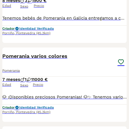
8 meses
3
1
900 €
Edad
Precio
Sexo
Tenemos bebés de Pomerania en Galicia entregamos a cualquier provincia Hay varios colores disponibles como blanco crema o de manchitas Precios desde .. Criados en entorno familiar más información 687482079
Criador
Identidad Verificada
Porriño
,
Pontevedra
(45.3km)
1
Pomerania varios colores
Pomerania
7 meses
1
1
1000 €
Edad
Precio
Sexo
🐶 ¡Disponibles preciosos Pomeranias! 🐶✨ Tenemos varios Pomeranias en colores blanco, crema, chocolate , negro y blanco y negro. Se entregan con todo al día (vacunas y desparasitaciones chip y pasaporte) criados en ambiente familiar, con mucho cariño. Disponibles machos y hembras. 📍 Somos de Galicia, pero realizamos entregas en cualquier provincia. 💕 Háblame al 687 482 079 y te enseño lo que tenemos disponible. El precio puede variar según color y sexo
Criador
Identidad Verificada
Porriño
,
Pontevedra
(45.3km)
2
1