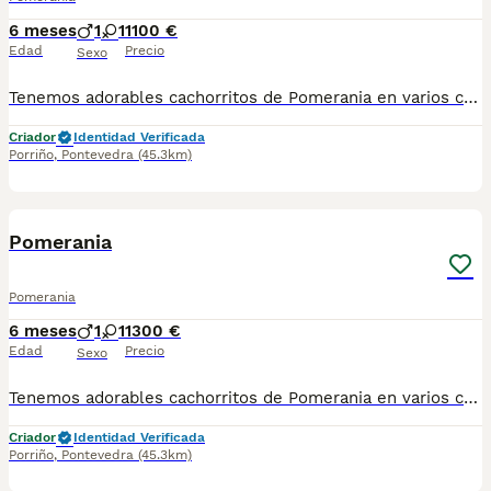
6 meses
1
1
1100 €
Edad
Precio
Sexo
Tenemos adorables cachorritos de Pomerania en varios colores 🤍🖤🤎, tanto machos como hembras, listos para llenar tu hogar de amor y alegría. Nuestros pequeños han sido criados con mucho amor, cariño y dedicación, en un ambiente familiar donde reciben atención diaria, mimos y cuidados de calidad 🐾💖. Son juguetones, dulces y con ese carácter tan especial que hace del Pomerania una raza única. Perfectos como compañeros fieles y llenos de ternura 🐶✨ 💌 Si buscas un nuevo miembro para tu familia, uno de nuestros bebés puede ser el indicado. 📩 Para más información hablame por WhatsApp 687 482 079 y te mandamos fotos y todo lo que necesites,no dudes en escribirnos.
Criador
Identidad Verificada
Porriño
,
Pontevedra
(45.3km)
1
Pomerania
Pomerania
6 meses
1
1
1300 €
Edad
Precio
Sexo
Tenemos adorables cachorritos de Pomerania en varios colores 🤍🖤🤎, tanto machos como hembras, listos para llenar tu hogar de amor y alegría. Nuestros pequeños han sido criados con mucho amor, cariño y dedicación, en un ambiente familiar donde reciben atención diaria, mimos y cuidados de calidad 🐾💖. Son juguetones, dulces y con ese carácter tan especial que hace del Pomerania una raza única. Perfectos como compañeros fieles y llenos de ternura 🐶✨ 💌 Si buscas un nuevo miembro para tu familia, uno de nuestros bebés puede ser el indicado. 📩 Para más información hablame por WhatsApp 687 482 079 y te mandamos fotos y todo lo que necesites,no dudes en escribirnos.
Criador
Identidad Verificada
Porriño
,
Pontevedra
(45.3km)