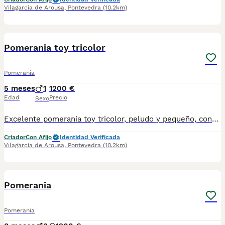
Vilagarcía de Arousa
,
Pontevedra
(10.2km)
4
1
Pomerania toy tricolor
Pomerania
5 meses
1
1200 €
Edad
Precio
Sexo
Excelente pomerania toy tricolor, peludo y pequeño, consulta todas tus dudas, cuidamos de nuestros peludos con la máxima responsabilidad como se merecen somos un criadero responsable y no criamos indiscriminadamente, medimos bien los tiempos nuestras mamás y papas , son super importantes, por eso mismo, antes de criar y tomar una decisión tan grande la consultamos detenidamente y revisamos que estén en condiciones óptimas, nuestros peludos son así fuertes y sanos y sus papás y mamás sobre todo las mamás están fuertes y sanas.
Criador
Con Afijo
Identidad Verificada
Vilagarcía de Arousa
,
Pontevedra
(10.2km)
6
Pomerania
Pomerania