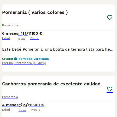
3
Pomerania ( varios colores )
Pomerania
6 meses
1
1
1100 €
Edad
Precio
Sexo
Este bebé Pomerania, una bolita de ternura lista para llenar tu hogar de alegría! Además de este pequeñín, contamos con una variedad de colores: chocolate, blanco y negro, blanco y negrito. Cada uno es especial, y el precio varía según el color y el sexo. Si buscas un bebé, tenemos los mejores colores el precio varía según color y sexo. ¡Contáctanos y encuentra a tu bebé!
Criador
Identidad Verificada
Porriño
,
Pontevedra
(45.3km)
1
3
Cachorros pomerania de excelente calidad.
Pomerania
4 meses
2
1
1500 €
Edad
Precio
Sexo