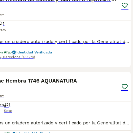
Toy
1
exo
✅ Somos un criadero autorizado y certificado por la Generalitat de Catalunya. 📌 Roger de Flor 45, muy cerca del Arc de Triomf de Barcelona, de Lunes a Sábados, desde las 10h hasta las 21:00h. MAS INFO ☎️ 933095977 📱 685878504 FOTOS Y VIDEOS 💻 www.aquanatura.es 🚙 HACEMOS ENVIOS Se entregan vacunados, desparasitados interna y externamente, con microchip y su registro, con cartilla sanitaria y contrato de garantías, bajo la supervisión de nuestro equipo veterinario.
n Afijo
Identidad Verificada
a
,
Barcelona
(13.1km)
9
he Hembra 1746 AQUANATURA
Toy
es
1
Sexo
✅ Somos un criadero autorizado y certificado por la Generalitat de Catalunya. PARA MÁS INFORMACIÓN: ☎️ 933095977 📱 685878504 / 674320847 💻 www.aquanatura.es 🚙 Hacemos envíos 📌 Calle Roger de Flor 45, muy cerca del Arc de Triomf de Barcelona, de Lunes a Sábados. Se entregan con la mayoría de sus vacunas, desparasitados interna y externamente, con microchip y su registro, cartilla sanitaria y contrato de garantías, bajo la supervisión de nuestro equipo veterinario. AQUANATURA