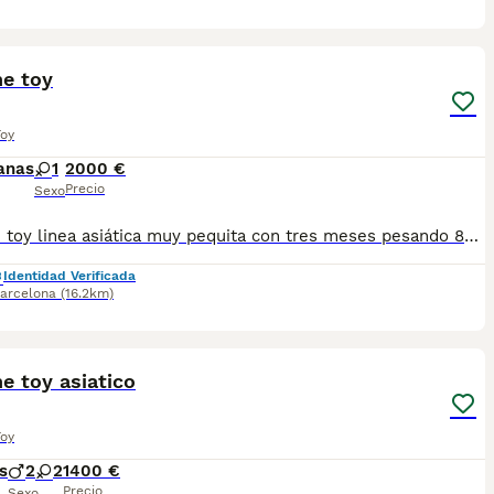
9
he toy
Toy
anas
1
2000 €
Precio
Sexo
Caniche toy linea asiática muy pequita con tres meses pesando 800 gramos peso de adulto de kilo y. Medio a dos kilos una monería se entrega vacunada desparasitado con microchip garantías víricas y congeneinica
Identidad Verificada
arcelona
(16.2km)
1
CED
e toy asiatico
Toy
s
2
2
1400 €
Precio
Sexo