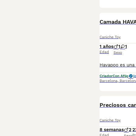
Camada HAVA
Caniche Toy
1 años
1
1
Edad
Sexo
Criador
Con Afijo
I
Barcelona
,
Barcelon
Preciosos can
Caniche Toy
8 semanas
2
2
Edad
Pr
Sexo