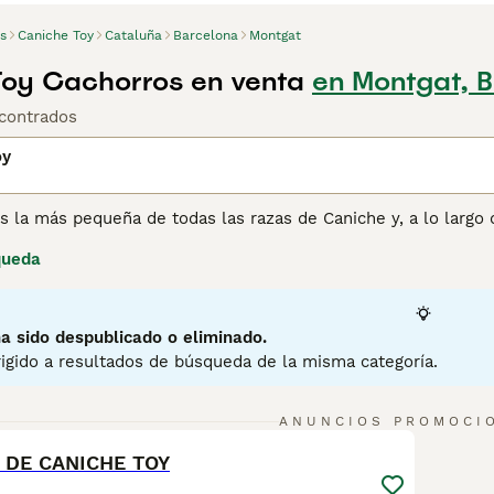
s
Caniche Toy
Cataluña
Barcelona
Montgat
oy Cachorros en venta
en Montgat, 
contrados
oy
s la más pequeña de todas las razas de Caniche y, a lo largo
los compañeros más populares no solo en España sino en muc
queda
iatura, el Caniche Toy no pierde pelo y este hecho, junto con
an abierto camino en los corazones y hogares de muchas pers
osición para realizar tareas y por su alegría general.
a sido despublicado o eliminado.
ina de consejos de compra de Caniche Toy
para obtener infor
igido a resultados de búsqueda de la misma categoría.
5
ANUNCIOS PROMOCI
 DE CANICHE TOY