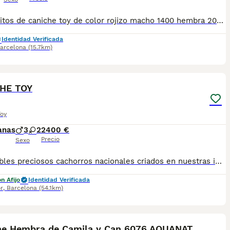
Cachorritos de caniche toy de color rojizo macho 1400 hembra 2000 de las pequeñas cariños hiporalergicos
Identidad Verificada
arcelona
(15.7km)
11
HE TOY
Toy
anas
3
2
2400 €
Precio
Sexo
Disponibles preciosos cachorros nacionales criados en nuestras instalaciones, en un ambiente familiar y responsable. Nuestros cachorros se entregan con cartilla de primera vacunación, vacunas correspondientes a su edad, desparasitados interna y externamente, y con microchip implantado y dado de alta. Además, realizamos un contrato de garantía que incluye: • Garantía vírica de 15 días. • Garantía congénita de 1 año. Desde la fecha de entrega del cachorro. Nos comprometemos al 100% con la salud, el bienestar y el cuidado de nuestros pequeños. Disponemos de Núcleo Zoológico Para más información, imágenes o cualquier consulta sin compromiso, pueden contactar con nosotros en los teléfonos: CRISTINA 📞 722 788 399 📞 932 514 529
n Afijo
Identidad Verificada
r
,
Barcelona
(54.1km)
5
Caniche Hembra de Camila y Can 6076 AQUANATURA