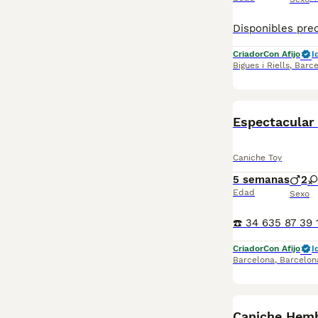
Criador
Con Afijo
I
Bigues i Riells
,
Barce
Espectacular 
Caniche Toy
5 semanas
2
Edad
Sexo
Criador
Con Afijo
I
Barcelona
,
Barcelon