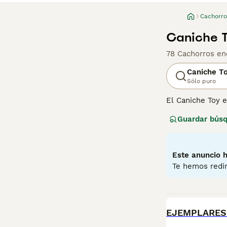
Cachorro
Caniche T
78 Cachorros en
Caniche T
Sólo puro
El Caniche Toy e
ser algunos de 
Guardar bús
Mediano y el Min
perritos se hay
gracias a su disp
Este anuncio h
Lee nuestra
pág
Te hemos redir
BOOST
EJEMPLARES