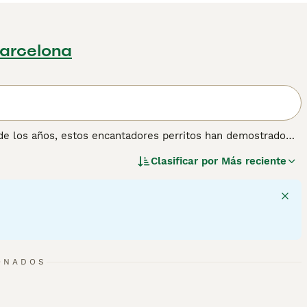
Barcelona
 de los años, estos encantadores perritos han demostrado
hos otros países del mundo. Al igual que el Caniche
Clasificar por
Más reciente
 su gran inteligencia, ha significado que estos encantadores
onas. También suelen ser buenos en la pista de exposición
mación sobre esta raza de perro.
ONADOS