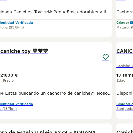
Disponibles preciosos Caniches Toy! ✨🐶 Pequeños, adorables y llenos de ternura. Los Caniches Toy destacan por su gran inteligencia, su carácter cariñoso y juguetón, y su facilidad para aprender. Además, no pierde pelo, lo que los convierte en una excelente opción para muchos hogares con problemas de alergia. ❤️ Se entregan: ✔️ Vacunados según su edad. ✔️ Desparasitados. ✔️ Con microchip. ✔️ Cartilla veterinaria. ✔️ Revisados por veterinario. 🏡 Listos para encontrar una familia que les dé todo el amor que merecen. 📩 Si deseas más información, fotos o reservar uno de nuestros pequeños, escríbenos por mensaje privado. ¡Te enamorarán desde el primer momento! 🐾💕
dentidad Verificada
Criador
lona
(23.5km)
Mataró
,
B
6
caniche toy 💛🧡💛
CANIC
Caniche 
2
1600 €
13 sem
Precio
Edad
☎️ 34 635 87 39 14 Estas buscando un cachorro de caniche?? Nosotros lo tenemos!! Criamos en casa en ambiente familiar Nuestros cachorros estan socializados desde el primer momento Los padres tienen muy buen caracter, morfología y pelaje Estan revisados por Veterinario Se entregan con dos meses, desparataciones, vacunas correspondientes Y garantía por escrito Posibilidad de llevartelo a casa Contrarembolso Y posibilidad de chip y pasaporte Estamos en Valladolid 📍 SEGOVIA Puedes informarte sin compromiso
dentidad Verificada
Criador
Co
a
(13.7km)
Santpedo
3
Caniche Hembra de Estela y Alejo 6278 - AQUANATURA