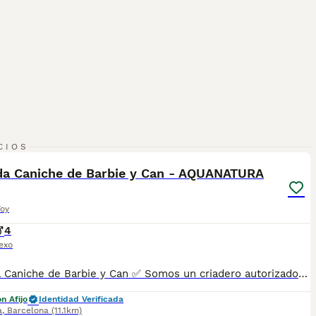
8
1
CIOS
a Caniche de Barbie y Can - AQUANATURA
Toy
4
exo
Camada Caniche de Barbie y Can ✅ Somos un criadero autorizado y certificado por la Generalitat de Catalunya. ☎️ 933095977 📱 685878504 / 674320847 💻 www.aquanatura.es 🚙 Hacemos envíos 📌 Calle Roger de Flor 45, muy cerca del Arc de Triomf de Barcelona, de Lunes a Sábados, desde las 10h hasta las 21:00h. Se entregan con la mayoría de sus vacunas, desparasitados interna y externamente, con microchip y su registro, cartilla sanitaria y contrato de garantías, bajo la supervisión de nuestro equipo veterinario.
n Afijo
Identidad Verificada
a
,
Barcelona
(11.1km)