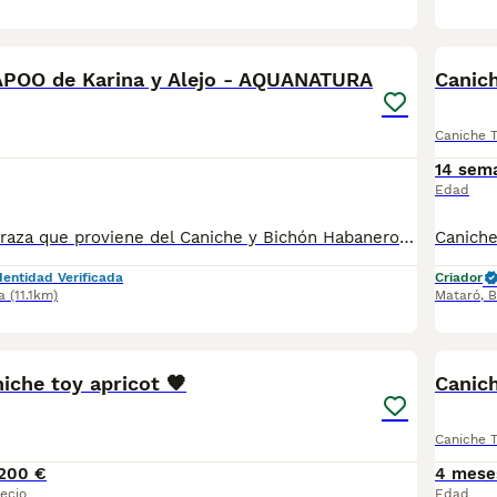
5
POO de Karina y Alejo - AQUANATURA
Canic
Caniche 
14 sem
Edad
Havapoo es una raza que proviene del Caniche y Bichón Habanero. ✅ Somos un criadero autorizado y certificado por la Generalitat de Catalunya. MAS INFO ☎️ 933095977 📱 685878504 🚙 HACEMOS ENVIOS Se entregan con la mayoría de sus vacunas, desparasitados interna y externamente, con microchip y su registro, cartilla sanitaria y contrato de garantías, bajo la supervisión de nuestro equipo veterinario.
dentidad Verificada
Criador
a
(11.1km)
Mataró
,
B
1
ADVAN
iche toy apricot 🧡
Canich
Caniche 
200 €
4 mese
ecio
Edad