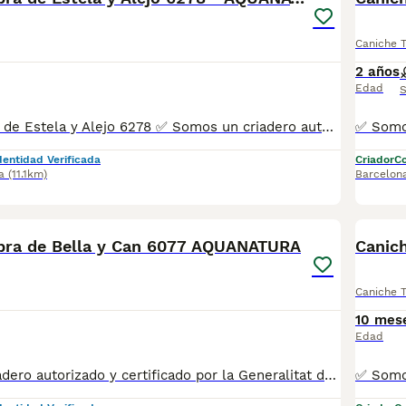
Caniche 
2 años
Edad
S
Caniche Hembra de Estela y Alejo 6278 ✅ Somos un criadero autorizado y certificado por la Generalitat de Catalunya. MAS INFO ☎️ 933095977 📱 685878504 FOTOS Y VIDEOS 💻 www.aquanatura.es 🚙 HACEMOS ENVIOS Se entregan vacunados, desparasitados interna y externamente, con microchip y su registro, con cartilla sanitaria y contrato de garantías, bajo la supervisión de nuestro equipo veterinario.
dentidad Verificada
Criador
Co
a
(11.1km)
Barcelon
5
bra de Bella y Can 6077 AQUANATURA
Canic
Caniche 
10 mes
Edad
✅ Somos un criadero autorizado y certificado por la Generalitat de Catalunya. 📌Roger de Flor 45, muy cerca del Arc de Triomf de Barcelona, de Lunes a Sábados, desde las 10h hasta las 21:00h. MAS INFO ☎️ 933095977 📱 685878504 FOTOS Y VIDEOS 💻 www.aquanatura.es 🚙 HACEMOS ENVIOS Se entregan vacunados, desparasitados interna y externamente, con microchip y su registro, con cartilla sanitaria y contrato de garantías, bajo la supervisión de nuestro equipo veterinario.