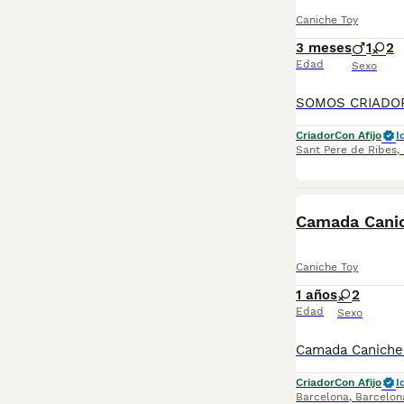
Caniche Toy
3 meses
1
2
Edad
Sexo
Criador
Con Afijo
I
Sant Pere de Ribes
,
Camada Cani
Caniche Toy
1 años
2
Edad
Sexo
Criador
Con Afijo
I
Barcelona
,
Barcelon