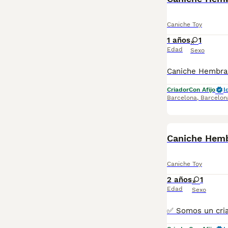
Caniche Toy
1 años
1
Edad
Sexo
Criador
Con Afijo
I
Barcelona
,
Barcelon
Caniche Hem
Caniche Toy
2 años
1
Edad
Sexo