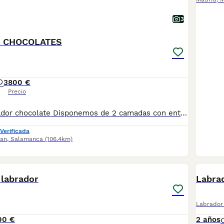
3
 CHOCOLATES
3
800 €
Precio
Camada de labrador chocolate Disponemos de 2 camadas con entrega en el mes de julio. Todas las entregas las realizamos con: - Microchip - Pasaporte - Vacunas - Desparasitaciones - Contrato - Garantías Para más información por Whatsap o nuestras redes: 605 42 66 91 o @rincondorado2024
Verificada
uan
,
Salamanca
(106.4km)
4
 labrador
Labra
Labrador 
00 €
2 años