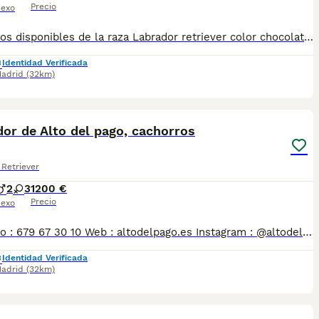
Precio
exo
Cachorros disponibles de la raza Labrador retriever color chocolate Criadores responsables y profesionales. Exigimos seriedad. Posibilidad de ver a los ejemplares en su lugar de nacimiento junto con sus padres. Se entregan con toda su documentación en regla. tlf 679 67 30 10 preferimos una llamada teléfonica para resolver dudas, pero podeis conocernos en altodelpago.es intagram@altodelpago
Identidad Verificada
adrid
(32km)
3
or de Alto del pago, cachorros
Retriever
2
3
1200 €
Precio
exo
Contacto : 679 67 30 10 Web : altodelpago.es Instagram : @altodelpago Criados en ambiente familiar, en plena naturaleza. Se entregan con toda su documentación y cartilla. Posibilidad de visitarnos cualquier dia del año. Pedimos seriedad y responsabilidad.
Identidad Verificada
adrid
(32km)
5