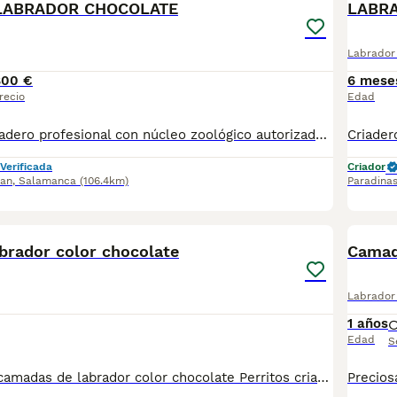
LABRADOR CHOCOLATE
LABR
Labrador 
800 €
6 mese
recio
Edad
605 42 66 91 Criadero profesional con núcleo zoológico autorizado y más de 12 años de experiencia. Disponemos de una camada de labrador chocolate para reservar con entrega en Enero. Se entregan a partir de 60 días con cartilla de vacunación y desparasitación, pasaporte, chip y revisión veterinaria. Padres libres de displasia de caderas y codos con LOE. Posibilidad de ver a los padres.Entregas en península y baleares. Más información por whatsapp: 605 42 66 91. Núcleo Zoológico: ES372320000072
Verificada
Criador
uan
,
Salamanca
(106.4km)
Paradina
3
brador color chocolate
Camad
Labrador 
1 años
Edad
S
Espectaculares camadas de labrador color chocolate Perritos criados de forma ética, nacional y en un ambiente familiar. Los cachorritos se entregan a partir de las 8 semanas, y con sus vacunas correspondientes, desparasitados interna y externamente y garantías por escrito. Posibilidad de entrega en toda España mediante transporte propio preparado para mascotas, climatizado y con chofer privado. Agréganos al whatsapp o llámanos, y encantados atenderemos todas tus dudas y consultas. Teléfono / What app: 641 92 23 90 Precios a partir de 500€