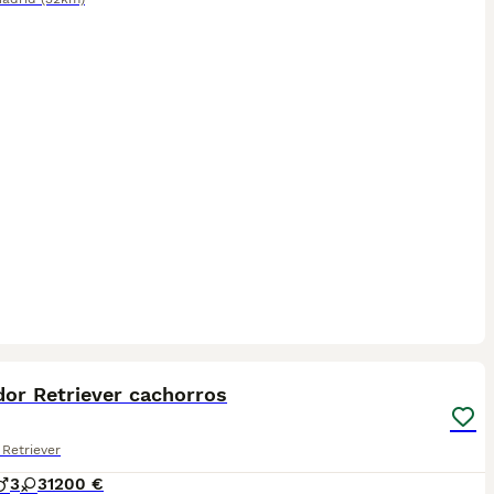
5
dor Retriever cachorros
Retriever
3
3
1200 €