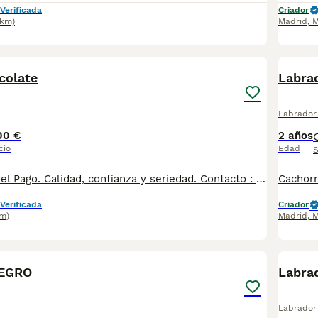
Verificada
Criador
2km)
Madrid
,
M
3
colate
Labra
Labrador 
00 €
2 años
cio
Edad
S
Cachorros Alto del Pago. Calidad, confianza y seriedad. Contacto : 679 67 30 10 Web : altodelpago.es Instagram : @altodelpago
Verificada
Criador
m)
Madrid
,
M
1
EGRO
Labrad
Labrador 