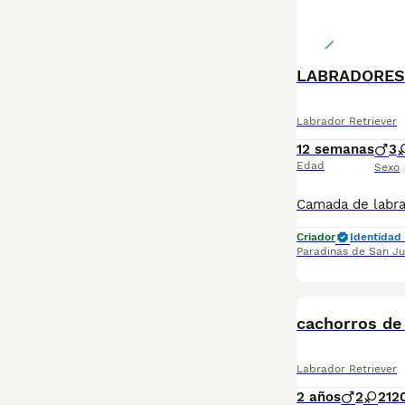
LABRADORES
Labrador Retriever
12 semanas
3
Edad
Sexo
Criador
Identidad 
Paradinas de San J
cachorros de
Labrador Retriever
2 años
2
2
12