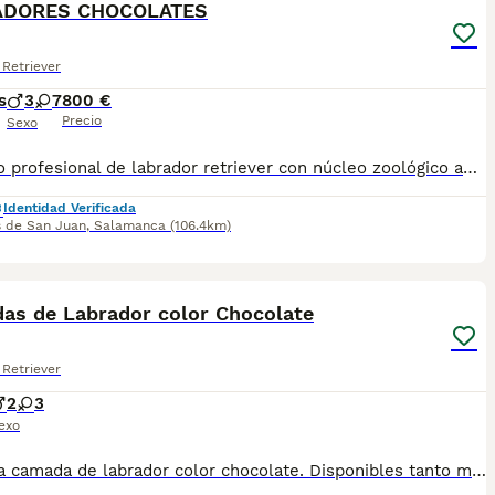
ADORES CHOCOLATES
Retriever
s
3
7
800 €
Precio
Sexo
Criadero profesional de labrador retriever con núcleo zoológico autorizado y licencia de actividad. Disponemos de una camada que acaba de nacer. Padres libres de displasia con pedigree LOE. Se entregan: - a partir de 60 días - cartilla de vacunación - desparasitación - Revisión veterinaria - Pasaporte - Microchip - Garantías víricas. - Garantías genéticas. Entregas en península. Más información por whatsapp: 605 42 66 91. Instagram: @ricondorado2024
Identidad Verificada
s de San Juan
,
Salamanca
(106.4km)
17
as de Labrador color Chocolate
Retriever
2
3
exo
Preciosa camada de labrador color chocolate. Disponibles tanto machos como hembras. Camadas están bajo supervisión veterinaria desde su nacimiento hasta que son entregadas a su nueva familia. Criados por un equipo de profesionales y mejores personas que, con años de experiencia a sus espaldas, cuidan a los animales por vocación, aplicando una cría ética y responsable para que cada cachorro se desarrolle con la mejor salud y con un buen temperamento. Puedes contactarme Precios a partir de 1000€