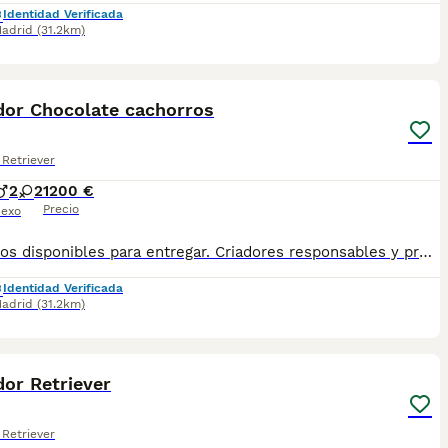
Identidad Verificada
adrid
(31.2km)
4
dor Chocolate cachorros
Retriever
2
2
1200 €
Precio
exo
Cachorros disponibles para entregar. Criadores responsables y profesionales. Desconfía de precios económicos , compraventas y demás . En nuestro criadero puedes ver a los ejemplares con sus padres y conocer dónde y cómo los criamos. Es muy importante . WEB altodelpago.es Tlf 679 67 30 10
Identidad Verificada
adrid
(31.2km)
3
or Retriever
Retriever