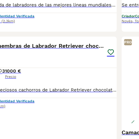
Fantástica camada de labradores de las mejores lineas mundiales , libres de las enfermedades genéticas del labrador y de displasia de caderas y codos, caracter 10 , estos cachorros son la envidia de la gente , te pararan todo el tiempo para disfrutarlos , camada de campeones con un caracter que enamora
dentidad Verificada
Criador
Co
d
(2.3km)
Novés
,
To
21
PRO
Últimas dos hembras de Labrador Retriever chocolat
3
1000 €
Precio
🐾Disponibles preciosos cachorros de Labrador Retriever chocolate. Criados con cariño y cuidados desde el primer día, en un entorno familiar, homologado y con total seguridad veterinaria. Se entregan con; ✅Tarjeta sanitaria oficial. ✅ Desparasitados. ✅ Con dos vacunas ✅Contrato Criados en un entorno familiar, sanos y sociables. Perfectos como compañeros leales, inteligentes у juguetones. 📍Entrega en mano, con todas las garantías de salud. Asesoramiento y seguimiento post-entrega. ☺️ Cria familiar, controlada y en casa. Pueden venir a visitarnos, y ver los cachorros con los dos padres. ¡Reserva ya tu cachorro y llévate un amigo para toda la vida! 🐶 Puedes encontrarme: 📸Instagram : @Labradores_MiralSanto. 📲WhatsApp o tlfn: 678 429 009 (Enrique) para más información y reserva. No estoy a favor de importaciones de cachorros del Este. Los cachorros son criados totalmente por nosotros, junto a sus padres y con pocas camadas al año.
dentidad Verificada
km)
Camad