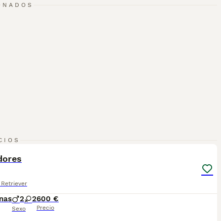
ONADOS
2
1
CIOS
dores
Retriever
nas
2
2
600 €
Precio
Sexo