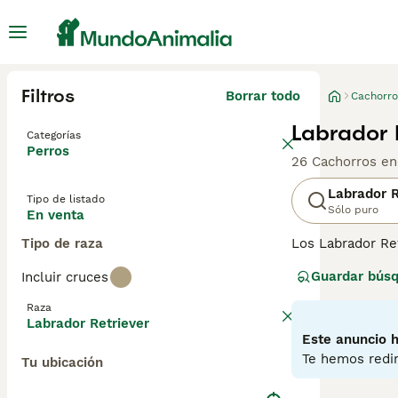
Filtros
Borrar todo
Cachorro
Labrador 
Categorías
Perros
26 Cachorros en
Labrador R
Tipo de listado
Sólo puro
En venta
Tipo de raza
Los Labrador Re
su naturaleza co
Guardar bús
Incluir cruces
lo que los hace
trabajando junt
Raza
Labrador Retriever
Lee nuestra
pág
Este anuncio h
Te hemos redir
Tu ubicación