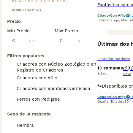
0/100 caracteres
Criador
Con Afijo
I
Colmenarejo
,
Madri
Precio
Min Precio
Max Precio
€
€
Filtros populares
Labrador Retriever
Criadores con Núcleo Zoológico o en el
13 semanas
3
Registro de Criadores
Edad
Sexo
Criadores con Afijo
Criadores con identidad verificada
Criador
Con Afijo
I
Perros con Pedigree
Ocaña
,
Toledo
(80.4
Sexo de la mascota
Hembra