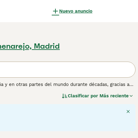
Nuevo anuncio
enarejo, Madrid
a y en otras partes del mundo durante décadas, gracias a
ero extrovertidos, y siempre están ansiosos por complacer,
Clasificar por
Más reciente
r Retriever prosperan tanto en un entorno doméstico como
 información sobre esta raza de perro.