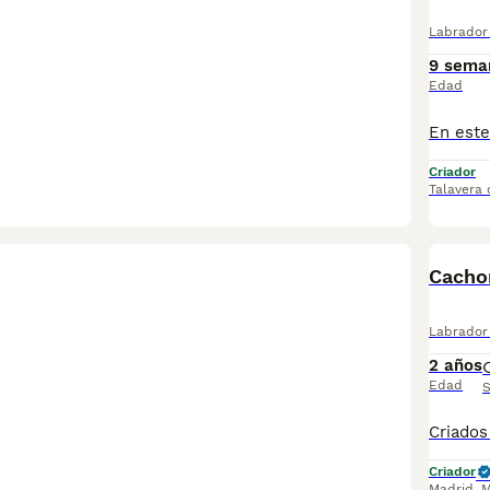
Labrador 
9 sema
Edad
Criador
Talavera 
Cachor
Labrador 
2 años
Edad
S
Criador
Madrid
,
M