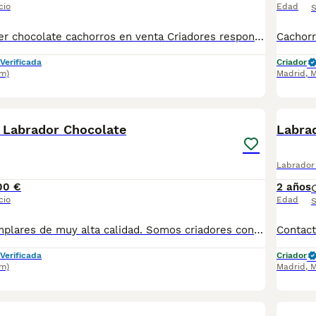
cio
Edad
S
Labrador retriever chocolate cachorros en venta Criadores responsables de la raza Criados en el mejor ambiente natural. 12000 m2 en plena naturaleza. altodelpago.es @altodelpago tlf 679 67 30 10 Contacta con nosotros para obtener una información más detallada y saber disponibilidad de nuestros ejemplares. pedimos seriedad
Verificada
Criador
m)
Madrid
,
M
3
 Labrador Chocolate
Labrad
Labrador 
00 €
2 años
cio
Edad
S
Disponibles ejemplares de muy alta calidad. Somos criadores con muchos años de experiencia en la raza, responsables y entregamos nuestros ejemplares con toda su documentación en regla Pedimos seriedad Contacto : 679 67 30 10 Web : altodelpago.es Instagram : @altodelpago
Verificada
Criador
m)
Madrid
,
M
2
1