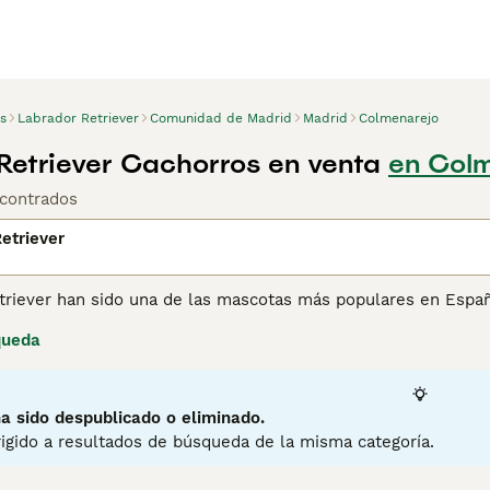
s
Labrador Retriever
Comunidad de Madrid
Madrid
Colmenarejo
Retriever Cachorros en venta
en Colm
contrados
etriever
triever han sido una de las mascotas más populares en Españ
nfiable y comprobada. Los Labrador Retriever son gentiles, p
queda
 altamente entrenables. Siendo tan inteligentes, los Labrado
o a sus dueños en el campo.
ina de consejos de compra de Labrador Retriever
para obtener
a sido despublicado o eliminado.
igido a resultados de búsqueda de la misma categoría.