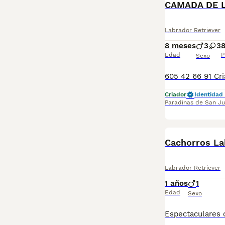
CAMADA DE 
Labrador Retriever
8 meses
3
3
Edad
P
Sexo
Criador
Identidad 
Paradinas de San J
Cachorros La
Labrador Retriever
1 años
1
Edad
Sexo