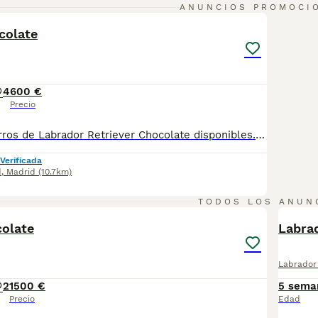
1
ANUNCIOS PROMOCI
colate
4
600 €
Precio
Preciosos cachorros de Labrador Retriever Chocolate disponibles. Una de las razas más queridas por su carácter noble, inteligente y cariñoso. Son perros muy familiares, sociables y fáciles de educar, ideales tanto para familias con niños como para personas activas. Destacan por su precioso pelaje color chocolate, su excelente temperamento y su gran capacidad de adaptación a diferentes entornos. Los cachorros se entregan vacunados y desparasitados según su edad, con cartilla veterinaria, revisión veterinaria y todas las garantías sanitarias correspondientes. Criados con los mejores cuidados y una correcta socialización para favorecer su bienestar y desarrollo. Disponemos de fotos y vídeos de los cachorros y de los progenitores. Se realizan envíos a toda España. Para más información, fotos y vídeos, contacta sin compromiso.
Verificada
d
,
Madrid
(10.7km)
11
TODOS LOS ANUN
colate
Labra
Labrador 
2
1500 €
5 sema
Precio
Edad