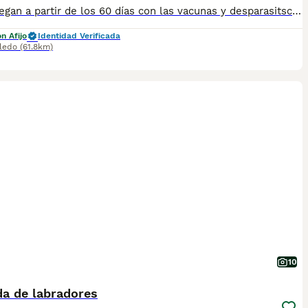
Se entregan a partir de los 60 días con las vacunas y desparasitsciones correspondiente a su edad No dudes en preguntarme al 698979889 o al 615820501
n Afijo
Identidad Verificada
ledo
(61.8km)
10
a de labradores