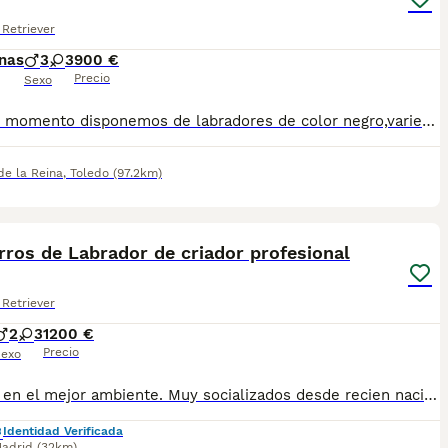
Retriever
nas
3
3
900 €
Precio
Sexo
En este momento disponemos de labradores de color negro,variedad trabajo, afijos registrado en Europa " Labradores de Dehesa Rodeo". Origen del pedigrí disponible para información personalmente al interesado siendo inmejorable su genética. Se entregan a partir de los dos meses vacunados con cartilla y pasaporte. Facilitamos el transporte a cualquier punto de España
de la Reina
,
Toledo
(97.2km)
7
ros de Labrador de criador profesional
Retriever
2
3
1200 €
Precio
exo
Criados en el mejor ambiente. Muy socializados desde recien nacidos Con todo en regla. Se entregan con todo el protocolo sanitario al día, cartilla, vacunas pertinentes a la edad, desparasitaciones internas y externas, contrato y garantías. Puede conocernos en altodelpago.es o en instagram @altodelpago Tlf y whastapp 679 67 30 10 Instalaciones en plena naturaleza. visitanos cualquier dia del año
Identidad Verificada
adrid
(32km)