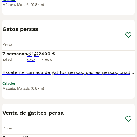
Málaga
,
Málaga
(0.8km)
3
Gatos persas
Persa
7 semanas
1
2
400 €
Edad
Precio
Sexo
Excelente camada de gatitos persas, padres persas, criados en ambiente familiar. Se recogen en Madrid, no se envían. Para más información y fotos o vídeos teléfono 644 35 36 12
Criador
Málaga
,
Málaga
(0.8km)
1
Venta de gatitos persa
Persa