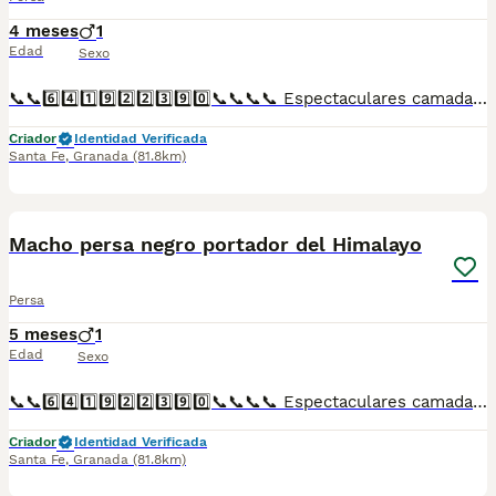
4 meses
1
Edad
Sexo
📞📞6️⃣4️⃣1️⃣9️⃣2️⃣2️⃣3️⃣9️⃣0️⃣📞📞📞📞 Espectaculares camadas de gatitos de presa bicolor nacionales descendientes de las mejores líneas de sangre. Disponibles tanto hembras como machos. Las camadas están bajo supervisión veterinaria desde su nacimiento hasta que son entregadas a su nueva familia. Criados por un equipo de profesionales y mejores personas que, con más de 20 años de experiencia , cuidan a los animales por vocación, aplicando una cría ética y responsable para que cada cachorro se desarrolle con la mejor salud y con un buen temperamento. Todos los cachorritos se entregan con unos dos meses y medio de edad y sus vacunas correspondientes, desparasitados interna y externamente, con certificado de salud, y garantía tanto por enfermedad vírica como congénito genética. Posibilidad de entregar en toda España mediante transporte propio preparado para animales y con chofer privado. Los precios pueden variar según las características y morfología de cada cachorro. Añádenos al whats app o llámanos, y encantados atenderemos todas tus dudas y consultas. Teléfono / Whats app: 641 92 23 90
Criador
Identidad Verificada
Santa Fe
,
Granada
(81.8km)
1
Macho persa negro portador del Himalayo
Persa
5 meses
1
Edad
Sexo
📞📞6️⃣4️⃣1️⃣9️⃣2️⃣2️⃣3️⃣9️⃣0️⃣📞📞📞📞 Espectaculares camadas de gatitos de persa negro portados del himalayo nacionales descendientes de las mejores líneas de sangre. Disponibles tanto hembras como machos. Las camadas están bajo supervisión veterinaria desde su nacimiento hasta que son entregadas a su nueva familia. Criados por un equipo de profesionales y mejores personas que, con más de 20 años de experiencia , cuidan a los animales por vocación, aplicando una cría ética y responsable para que cada cachorro se desarrolle con la mejor salud y con un buen temperamento. Todos los cachorritos se entregan con unos dos meses y medio de edad y sus vacunas correspondientes, desparasitados interna y externamente, con certificado de salud, y garantía tanto por enfermedad vírica como congénito genética. Posibilidad de entregar en toda España mediante transporte propio preparado para animales y con chofer privado. Los precios pueden variar según las características y morfología de cada cachorro. Añádenos al whats app o llámanos, y encantados atenderemos todas tus dudas y consultas. Teléfono / Whats app: 641 92 23 90
Criador
Identidad Verificada
Santa Fe
,
Granada
(81.8km)