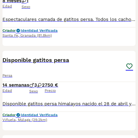
8 meses
1
Edad
Sexo
Espectaculares camada de gatitos persa. Todos los cachorritos se entregan con unos dos meses y medio de edad y sus vacunas correspondientes, desparasitados interna y externamente, con certificado de salud, y garantía tanto por enfermedad vírica como congénito genética. Posibilidad de entregar en toda España mediante transporte propio preparado para animales y con chofer privado. Los precios pueden variar según las características y morfología de cada cachorro. Añádenos al whats app o llámanos, y encantados atenderemos todas tus dudas y consultas. Teléfono / Whats app: 641 92 23 90
Criador
Identidad Verificada
Santa Fe
,
Granada
(81.8km)
8
3
Disponible gatitos persa
Persa
14 semanas
3
2
750 €
Edad
Precio
Sexo
Disponible gatitos persa himalayos nacido el 28 de abril ya comiendo muy bien y haciendo sus cositas en el arenal se entregan vacunados desparasitado con tu cartilla veterinaria al día tengo macho y hembra elegir para más información al teléfono 679-80 5021 te mando fotos y vídeos por whatsapp
Criador
Identidad Verificada
Viñuela
,
Málaga
(29.2km)
4