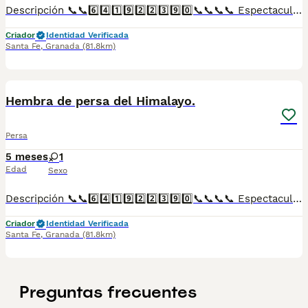
Descripción 📞📞6️⃣4️⃣1️⃣9️⃣2️⃣2️⃣3️⃣9️⃣0️⃣📞📞📞📞 Espectaculares camadas de perritos de persa del Himalayo nacionales descendientes de las mejores líneas de sangre. Disponibles tanto hembras como machos. Las camadas están bajo supervisión veterinaria desde su nacimiento hasta que son entregadas a su nueva familia. Criados por un equipo de profesionales y mejores personas que, con más de 20 años de experiencia , cuidan a los animales por vocación, aplicando una cría ética y responsable para que cada cachorro se desarrolle con la mejor salud y con un buen temperamento. Todos los cachorritos se entregan con unos dos meses y medio de edad y sus vacunas correspondientes, desparasitados interna y externamente, con certificado de salud, y garantía tanto por enfermedad vírica como congénito genética. Posibilidad de entregar en toda España mediante transporte propio preparado para animales y con chofer privado. Los precios pueden variar según las características y morfología de cada cachorro. Añádenos al whats app o llámanos, y encantados atenderemos todas tus dudas y consultas. Teléfono / Whats app: 641 92 23 90
Criador
Identidad Verificada
Santa Fe
,
Granada
(81.8km)
1
Hembra de persa del Himalayo.
Persa
5 meses
1
Edad
Sexo
Descripción 📞📞6️⃣4️⃣1️⃣9️⃣2️⃣2️⃣3️⃣9️⃣0️⃣📞📞📞📞 Espectaculares camadas de perritos de persa del Himalayo nacionales descendientes de las mejores líneas de sangre. Disponibles tanto hembras como machos. Las camadas están bajo supervisión veterinaria desde su nacimiento hasta que son entregadas a su nueva familia. Criados por un equipo de profesionales y mejores personas que, con más de 20 años de experiencia , cuidan a los animales por vocación, aplicando una cría ética y responsable para que cada cachorro se desarrolle con la mejor salud y con un buen temperamento. Todos los cachorritos se entregan con unos dos meses y medio de edad y sus vacunas correspondientes, desparasitados interna y externamente, con certificado de salud, y garantía tanto por enfermedad vírica como congénito genética. Posibilidad de entregar en toda España mediante transporte propio preparado para animales y con chofer privado. Los precios pueden variar según las características y morfología de cada cachorro. Añádenos al whats app o llámanos, y encantados atenderemos todas tus dudas y consultas. Teléfono / Whats app: 641 92 23 90
Criador
Identidad Verificada
Santa Fe
,
Granada
(81.8km)
Preguntas frecuentes