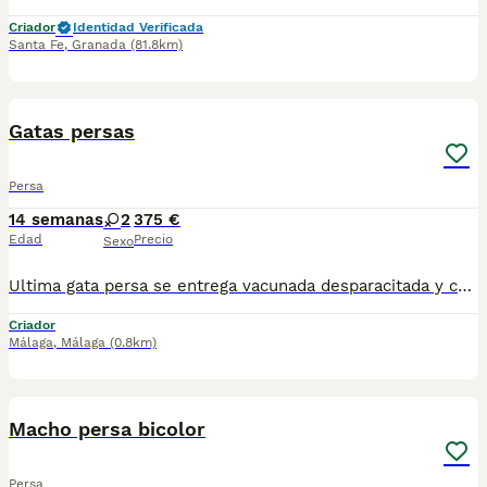
Criador
Identidad Verificada
Santa Fe
,
Granada
(81.8km)
7
Gatas persas
Persa
14 semanas
2
375 €
Edad
Precio
Sexo
Ultima gata persa se entrega vacunada desparacitada y con cartilla, se recoje en Sevilla. Lista para recojer. Para mas información por wasap al 610704512.
Criador
Málaga
,
Málaga
(0.8km)
1
Macho persa bicolor
Persa