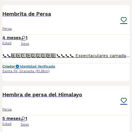
1
Hembrita de Persa
Persa
4 meses
1
Edad
Sexo
📞📞6️⃣4️⃣1️⃣9️⃣2️⃣2️⃣3️⃣9️⃣0️⃣📞📞📞📞 Espectaculares camadas de perritos de persa nacionales descendientes de las mejores líneas de sangre. Disponibles tanto hembras como machos. Las camadas están bajo supervisión veterinaria desde su nacimiento hasta que son entregadas a su nueva familia. Criados por un equipo de profesionales y mejores personas que, con más de 20 años de experiencia , cuidan a los animales por vocación, aplicando una cría ética y responsable para que cada cachorro se desarrolle con la mejor salud y con un buen temperamento. Todos los cachorritos se entregan con unos dos meses y medio de edad y sus vacunas correspondientes, desparasitados interna y externamente, con certificado de salud, y garantía tanto por enfermedad vírica como congénito genética. Posibilidad de entregar en toda España mediante transporte propio preparado para animales y con chofer privado. Los precios pueden variar según las características y morfología de cada cachorro. Añádenos al whats app o llámanos, y encantados atenderemos todas tus dudas y consultas. Teléfono / Whats app: 641 92 23 90
Criador
Identidad Verificada
Santa Fe
,
Granada
(81.8km)
1
Hembra de persa del Himalayo
Persa
5 meses
1
Edad
Sexo