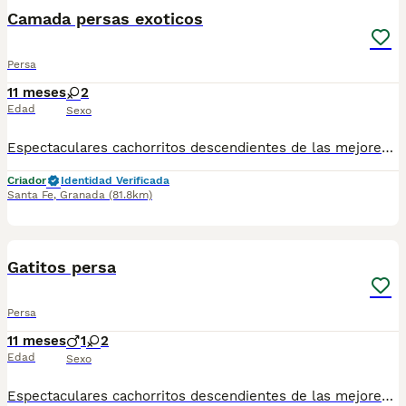
Camada persas exoticos
Persa
11 meses
2
Edad
Sexo
Espectaculares cachorritos descendientes de las mejores líneas de sangre. Las camadas están bajo supervisión veterinaria desde su nacimiento hasta que son entregadas a su nueva familia. Criados por un equipo de profesionales y mejores personas que, con años de experiencia a sus espaldas, cuidan a los animales por vocación, aplicando una cría ética y responsable para que cada cachorro se desarrolle con la mejor salud y con un buen temperamento. Todos los cachorritos se entregan con unos dos meses y medio de edad y sus vacunas correspondientes, desparasitados interna y externamente, con certificado de salud, y garantía tanto por enfermedad vírica como congénito genética. Posibilidad de entregar en toda España mediante transporte propio habilitado para perros y con chofer privado. Los precios pueden variar según las características y morfología de cada cachorro. Puedes contactar en el 696 09 34 48
Criador
Identidad Verificada
Santa Fe
,
Granada
(81.8km)
1
Gatitos persa
Persa
11 meses
1
2
Edad
Sexo
Espectaculares cachorritos descendientes de las mejores líneas de sangre. Disponibles machos y hembras Las camadas están bajo supervisión veterinaria desde su nacimiento hasta que son entregadas a su nueva familia. Criados por un equipo de profesionales y mejores personas que, con años de experiencia a sus espaldas, cuidan a los animales por vocación, aplicando una cría ética y responsable para que cada cachorro se desarrolle con la mejor salud y con un buen temperamento. Todos los cachorritos se entregan con unos dos meses y medio de edad y sus vacunas correspondientes, desparasitados interna y externamente, con certificado de salud, y garantía tanto por enfermedad vírica como congénito genética. Posibilidad de entregar en toda España mediante transporte propio habilitado para perros y con chofer privado. Los precios pueden variar según las características y morfología de cada cachorro. Puedes contactar en el 696 09 34 48