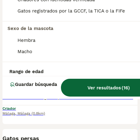
Gatos registrados por la GCCF, la TICA o la FIFe
Nueva camada de gatos persas hay uno crema. Criados en ambiente familiar, se pueden envíar. Padres testados de FiV Y Felv Se entregarían con 9/10 semanas y con la primera vacuna, desparasitados y con cartilla veterinaria. Para mas información por wasap al 610704512, se recojen en Lérida, cerca de Cervera
Criador
Málaga
Sexo de la mascota
,
Málaga
(0.8km)
9
3
Hembra
Macho
Gatos persas chinchilla silver
Persa
Rango de edad
7 semanas
3
3
660 €
Edad
Guardar búsqueda
Precio
Sexo
Ver resultados
(
16
)
Nueva camada de gatos persas chinchilla silver nacidos el 16 de junio, se entregan vacunados desparacitado y con cartilla, dos machos y una hembra. Se recojen en torrejón de ardoz (Madrid), los machos 660, y la hembra 750
Criador
Málaga
,
Málaga
(0.8km)
8
Gatos persas