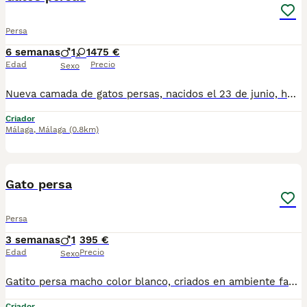
Persa
6 semanas
1
1
475 €
Edad
Precio
Sexo
Nueva camada de gatos persas, nacidos el 23 de junio, hembra ojos azules, macho. Se entregan vacunados desparacitado y con cartilla veterinaria. Para mas información por wasap al 610704512. Se recojen en jaen.
Criador
Málaga
,
Málaga
(0.8km)
4
Gato persa
Persa
3 semanas
1
395 €
Edad
Precio
Sexo
Gatito persa macho color blanco, criados en ambiente familiar. Nacido el 14 de julio. Se recojen en fuente de piedra, un pueblo de malaga para mas información por wasap al 610704512
Criador