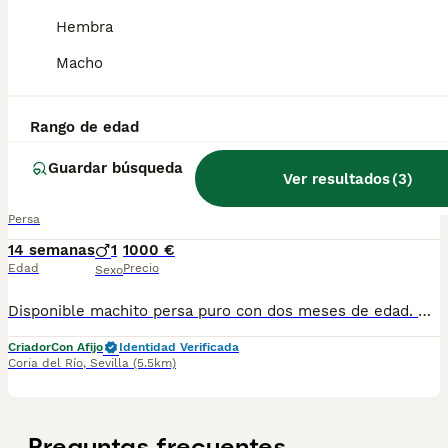
Hembra
Precioso Gato Persa, se entrega castrado con vacunas al día, desparasitado, pasaporte, chip y rabia. Por favor sólo personas de Sevilla o provincia sin más animales.
Macho
Criador
Con Afijo
Identidad Verificada
Sevilla
,
Sevilla
(17.3km)
2
Rango de edad
Macho persa
Guardar búsqueda
Ver resultados
(
3
)
Persa
14 semanas
1
1000 €
Edad
Precio
Sexo
Disponible machito persa puro con dos meses de edad. Criadora autorizada y registrada en la asociación internacional CFA. Se entrega castrado, con sus vacunas al día y con chip.
Criador
Con Afijo
Identidad Verificada
Coria del Río
,
Sevilla
(5.5km)
Preguntas frecuentes