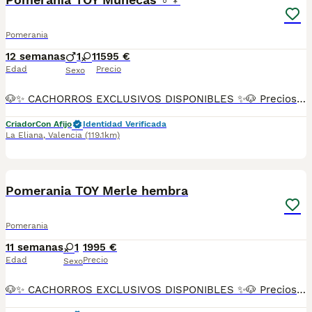
Pomerania
12 semanas
1
1
1595 €
Edad
Precio
Sexo
🐶✨ CACHORROS EXCLUSIVOS DISPONIBLES ✨🐶 Preciosos cachorros criados en ambiente familiar, rodeados de amor y cuidados desde el primer día ❤️ Totalmente socializados, cariñosos y acostumbrados al contacto con personas. 📦 Se entregan con todas las garantías: ✔️ Cartilla sanitaria ✔️ Vacunación al día 💉 ✔️ Desparasitación completa ✅ ✔️ Garantía vírica 😷 ✔️ Garantía congénita 👌 ✔️ Contrato de entrega ✍️ 📸 Síguenos en Instagram: @fincapaunais para ver fotos y vídeos reales ⚠️ Disponibilidad limitada ⚠️ Se reservan rápido. 📲 Contacto directo por WhatsApp: 671 454 202 Solo personas responsables
Criador
Con Afijo
Identidad Verificada
La Eliana
,
Valencia
(119.1km)
16
Pomerania TOY Merle hembra
Pomerania
11 semanas
1
1995 €
Edad
Precio
Sexo
🐶✨ CACHORROS EXCLUSIVOS DISPONIBLES ✨🐶 Preciosos cachorros criados en ambiente familiar, rodeados de amor y cuidados desde el primer día ❤️ Totalmente socializados, cariñosos y acostumbrados al contacto con personas. 📦 Se entregan con todas las garantías: ✔️ Cartilla sanitaria ✔️ Vacunación al día 💉 ✔️ Desparasitación completa ✅ ✔️ Garantía vírica 😷 ✔️ Garantía congénita 👌 ✔️ Contrato de entrega ✍️ 📸 Síguenos en Instagram: @fincapaunais para ver fotos y vídeos reales ⚠️ Disponibilidad limitada ⚠️ Se reservan rápido. 📲 Contacto directo por WhatsApp: 671 454 202 Solo personas responsables