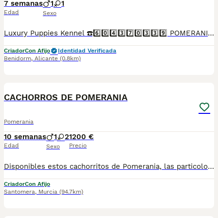
7 semanas
1
1
Edad
Sexo
Luxury Puppies Kennel ☎️6️⃣0️⃣4️⃣3️⃣7️⃣0️⃣3️⃣3️⃣9️⃣ POMERANIA PURA RAZA OJOS AZULES EXOTICOS EXCLUSIVOS Somos centro canino y asesores caninos .PROFESIONALES 🤝. Todos nuestros cachorros se entregan con contrato y garantías . Luxury Puppies Kennel: Todos nuestros cachorros se entregan con contrato y previa reserva , siempre con garantías víricas y congenitas . Se entregan revisado veterinario * Contrato ,garantías víricas y congénitas 📝 * Cartilla sanitaria 🪪 * Vacunas al día .💉 * Revisión veterinaria 📋 *Informe previo a la entrega por el veterinario y exploración completa de tu cachorro ⛑️ que incluye : ✓collar cachorro 🐕 ✓ correa cachorro .🐕 ✓ juguete cachorro 🐕 correa y collar y jueguete ✓ pasaporte a nombre del nuevo propietario.📘 ✓ chip identificativo. 🏷️ ✓ Bolsa de pienso Tenemos también otras razas .Lulú pomerania ,bichón maltés coreano ,yorshire terrier ,chihuahua,caniches toy y enanos maltipoo apricot . Te buscamos tú cachorro por encargo .Haz tú reserva Pide tu cita📩 en el 604370339 Y dejanos tu contacto ☎️precios desde...Luxury Puppies Kennel ☎️6️⃣0️⃣4️⃣3️⃣7️⃣0️⃣3️⃣3️⃣9️⃣ Somos centro canino y asesores caninos .PROFESIONALES 🤝. Todos nuestros cachorros se entregan con contrato y garantías . Luxury Puppies Kennel: Todos nuestros cachorros se entregan con contrato y previa reserva , siempre con garantías víricas y congenitas . Se entregan revisado veterinario * Contrato ,garantías víricas y congénitas 📝 * Cartilla sanitaria 🪪 * Vacunas al día .💉 * Revisión veterinaria 📋 *Informe previo a la entrega por el veterinario y exploración completa de tu cachorro ⛑️ que incluye : ✓collar cachorro 🐕 ✓ correa cachorro .🐕 ✓ juguete cachorro 🐕 correa y collar y jueguete ✓ pasaporte a nombre del nuevo propietario.📘 ✓ chip identificativo. 🏷️ ✓ Bolsa de pienso Tenemos también otras razas .Lulú pomerania ,bichón maltés coreano ,yorshire terrier ,chihuahua,caniches toy y enanos maltipoo apricot . Te buscamos tú cachorro por encargo .Haz tú reserva Pide tu cita📩 en el 604370339 Y dejanos tu contacto ☎️precios desde...
Criador
Con Afijo
Identidad Verificada
Benidorm
,
Alicante
(0.8km)
26
CACHORROS DE POMERANIA
Pomerania
10 semanas
1
2
1200 €
Edad
Precio
Sexo
Disponibles estos cachorritos de Pomerania, las particolor son hembras y el de color sable es un macho son unas bolitas adorables si quieres más información sobre ellos contacta con nosotros
Criador
Con Afijo
Santomera
,
Murcia
(94.7km)
1