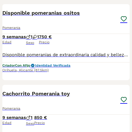
Disponible pomeranias ositos
Pomerania
9 semanas
1
1
750 €
Edad
Precio
Sexo
Disponible pomeranias de extraordinaria calidad y belleza. Destacan por su tamaño compacto, su abundante y sedoso manto su carita dulce con expresión de bebé y su excelente estructura.
Criador
Con Afijo
Identidad Verificada
Orihuela
,
Alicante
(87.5km)
1
Cachorrito Pomerania toy
Pomerania
9 semanas
1
850 €
Edad
Precio
Sexo