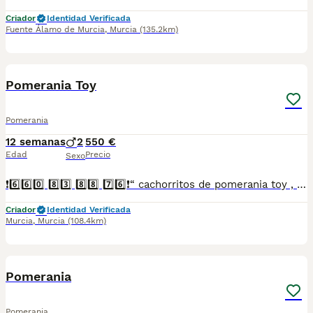
Criador
Identidad Verificada
Fuente Álamo de Murcia
,
Murcia
(135.2km)
8
Pomerania Toy
Pomerania
12 semanas
2
550 €
Edad
Precio
Sexo
❗6️⃣6️⃣0️⃣ 8️⃣3️⃣ 8️⃣8️⃣ 7️⃣6️⃣❗“ cachorritos de pomerania toy , entregamos vacunados desparasitados con cartilla veterinaria, microchip y contrato de garantia de compra..”
Criador
Identidad Verificada
Murcia
,
Murcia
(108.4km)
1
Pomerania
Pomerania