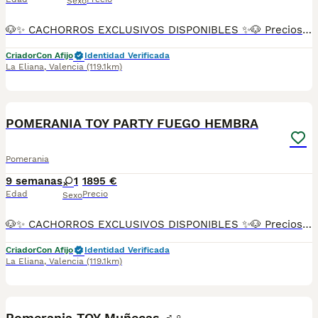
Sexo
🐶✨ CACHORROS EXCLUSIVOS DISPONIBLES ✨🐶 Preciosos cachorros criados en ambiente familiar, rodeados de amor y cuidados desde el primer día ❤️ Totalmente socializados, cariñosos y acostumbrados al contacto con personas. 📦 Se entregan con todas las garantías: ✔️ Cartilla sanitaria ✔️ Vacunación al día 💉 ✔️ Desparasitación completa ✅ ✔️ Garantía vírica 😷 ✔️ Garantía congénita 👌 ✔️ Contrato de entrega ✍️ 📸 Síguenos en Instagram: @fincapaunais para ver fotos y vídeos reales ⚠️ Disponibilidad limitada ⚠️ Se reservan rápido. 📲 Contacto directo por WhatsApp: 671 454 202 Solo personas responsables
Criador
Con Afijo
Identidad Verificada
La Eliana
,
Valencia
(119.1km)
10
POMERANIA TOY PARTY FUEGO HEMBRA
Pomerania
9 semanas
1
1895 €
Edad
Precio
Sexo
🐶✨ CACHORROS EXCLUSIVOS DISPONIBLES ✨🐶 Preciosos cachorros criados en ambiente familiar, rodeados de amor y cuidados desde el primer día ❤️ Totalmente socializados, cariñosos y acostumbrados al contacto con personas. 📦 Se entregan con todas las garantías: ✔️ Cartilla sanitaria ✔️ Vacunación al día 💉 ✔️ Desparasitación completa ✅ ✔️ Garantía vírica 😷 ✔️ Garantía congénita 👌 ✔️ Contrato de entrega ✍️ 📸 Síguenos en Instagram: @fincapaunais para ver fotos y vídeos reales ⚠️ Disponibilidad limitada ⚠️ Se reservan rápido. 📲 Contacto directo por WhatsApp: 671 454 202 Solo personas responsables
Criador
Con Afijo
Identidad Verificada
La Eliana
,
Valencia
(119.1km)
20
Pomerania TOY Muñecas ♂️♀️