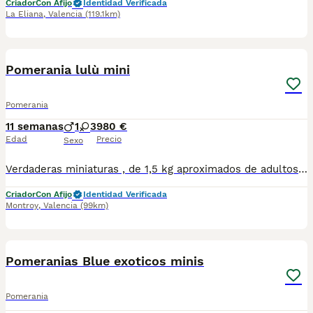
Criador
Con Afijo
Identidad Verificada
La Eliana
,
Valencia
(119.1km)
7
Pomerania lulù mini
Pomerania
11 semanas
1
3
980 €
Edad
Precio
Sexo
Verdaderas miniaturas , de 1,5 kg aproximados de adultos . Esos perritos son un encanto y con un carácter maravilloso.
Criador
Con Afijo
Identidad Verificada
Montroy
,
Valencia
(99km)
2
Pomeranias Blue exoticos minis
Pomerania