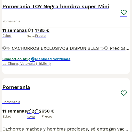
Pomerania TOY Negra hembra super Mini
Pomerania
11 semanas
1
1795 €
Edad
Precio
Sexo
🐶✨ CACHORROS EXCLUSIVOS DISPONIBLES ✨🐶 Preciosos cachorros criados en ambiente familiar, rodeados de amor y cuidados desde el primer día ❤️ Totalmente socializados, cariñosos y acostumbrados al contacto con personas. 📦 Se entregan con todas las garantías: ✔️ Cartilla sanitaria ✔️ Vacunación al día 💉 ✔️ Desparasitación completa ✅ ✔️ Garantía vírica 😷 ✔️ Garantía congénita 👌 ✔️ Contrato de entrega ✍️ 📸 Síguenos en Instagram: @fincapaunais para ver fotos y vídeos reales ⚠️ Disponibilidad limitada ⚠️ Se reservan rápido. 📲 Contacto directo por WhatsApp: 671 454 202 Solo personas responsables
Criador
Con Afijo
Identidad Verificada
La Eliana
,
Valencia
(119.1km)
1
Pomerania
Pomerania
11 semanas
2
2
650 €
Edad
Precio
Sexo
Cachorros machos y hembras preciosos, sé entregan vacunados, desparacitados y con su cartilla sanitaria contactar al nr.de teléfono 622525877-632204571 para mas información