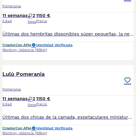
Pomerania
11 semanas
2
1150 €
Edad
Precio
Sexo
Últimas dos hembritas disponibles súper pequeñas, la negrita pesa 600 gramos con dos meses y medio. Son espectaculares y muy simpáticas y cariñosas .
Criador
Con Afijo
Identidad Verificada
Montroy
,
Valencia
(99km)
5
Lulù Pomerania
Pomerania
11 semanas
2
1150 €
Edad
Precio
Sexo
Últimas dos chicas de la camada, expetaculares miniaturas . Esas perritas vienen de padres mini . Son una verdadera hermosura. Si no te lo crees ven a verlas en personas y verás su verdadero mini tamaño !
Criador
Con Afijo
Identidad Verificada
Montroy
,
Valencia
(99km)