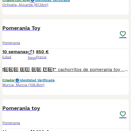
Criador
Con Afijo
Identidad Verificada
Orihuela
,
Alicante
(87.5km)
4
Pomerania Toy
Pomerania
10 semanas
1
850 €
Edad
Precio
Sexo
❗6️⃣6️⃣0️⃣ 8️⃣3️⃣ 8️⃣8️⃣ 7️⃣6️⃣❗“ cachorritos de pomerania toy , entregamos vacunados desparasitados con cartilla veterinaria, microchip,pasaporte y contrato de garantia de compra..”
Criador
Identidad Verificada
Murcia
,
Murcia
(108.4km)
5
Pomerania toy
Pomerania