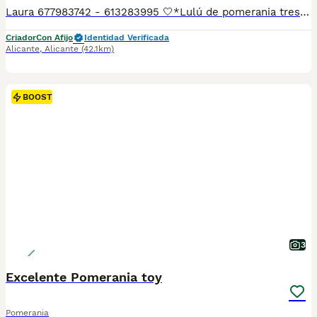
Laura 677983742 - 613283995 🤍*Lulú de pomerania tres machos impresionantes y muy pequeñines carita de oso con mucho pelo mirar los vídeos*🤍 ¿Buscas un nuevo compañero para tu hogar? ❤️ Tenemos preciosos cachorros listos para encontrar una familia responsable. ✅ Vacunados ✅ Desparasitados ✅ Cartilla sanitaria ✅ Garantías incluidas ✅ Máxima atención y cuidado Se hacen envíos a toda España: Andalucía: Almería, Cádiz, Córdoba, Granada, Huelva, Jaén, Málaga, Sevilla.Aragón: Huesca, Teruel, Zaragoza.Asturias: Oviedo.Baleares: Palma.Canarias: Las Palmas de Gran Canaria, Santa Cruz de Tenerife.Cantabria: Santander.Castilla-La Mancha: Albacete, Ciudad Real, Cuenca, Guadalajara, Toledo.Castilla y León: Ávila, Burgos, León, Palencia, Salamanca, Segovia, Soria, Valladolid, Zamora.Cataluña: Barcelona, Gerona (Girona), Lérida (Lleida), Tarragona.Comunidad Valenciana: Alicante, Castellón de la Plana, Valencia.Extremadura: Badajoz, Cáceres.Galicia: La Coruña (A Coruña), Lugo, Orense (Ourense), Pontevedra.La Rioja: Logroño.Madrid: Madrid.Murcia: Murcia.Navarra: Pamplona.País Vasco: Bilbao (Vizcaya), San Sebastián (Guipúzcoa), Vitoria (Álava). 🐾 Cachorros sanos, sociables y criados con mucho cariño. 📲 ¡Pregunta sin compromiso por disponibilidad, fotos y precios por mensaje privado!
Criador
Con Afijo
Identidad Verificada
Alicante
,
Alicante
(42.1km)
BOOST
3
Excelente Pomerania toy
Pomerania