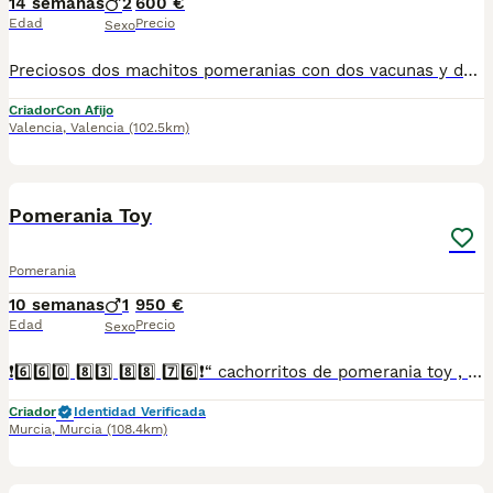
14 semanas
2
600 €
Edad
Precio
Sexo
Preciosos dos machitos pomeranias con dos vacunas y desparasitaciones correspondientes a su edad muy cariñosas y juguetones listos para entregar criados en ambiente familiar
Criador
Con Afijo
Valencia
,
Valencia
(102.5km)
5
Pomerania Toy
Pomerania
10 semanas
1
950 €
Edad
Precio
Sexo
❗6️⃣6️⃣0️⃣ 8️⃣3️⃣ 8️⃣8️⃣ 7️⃣6️⃣❗“ cachorritos de pomerania toy , entregamos vacunados desparasitados con cartilla veterinaria, microchip,pasaporte y contrato de garantia de compra..”
Criador
Identidad Verificada
Murcia
,
Murcia
(108.4km)
8