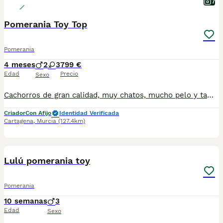
7
Pomerania Toy Top
Pomerania
4 meses
2
3
799 €
Edad
Precio
Sexo
Cachorros de gran calidad, muy chatos, mucho pelo y tamaño toy asegurado. Divinos. Una pasada de cachorros.Se entregan vacunados, desparasitados, cartilla oficial y contrato de garantias genéticas. Posibilidad de envio a cualquier punto de España. 688973535 atiendo llamada y WhatsApp. Precio 799 toy, 899 micro toy. Solo gente seria.
Criador
Con Afijo
Identidad Verificada
Cartagena
,
Murcia
(127.4km)
13
5
BOOST
Lulú pomerania toy
Pomerania
10 semanas
3
Edad
Sexo