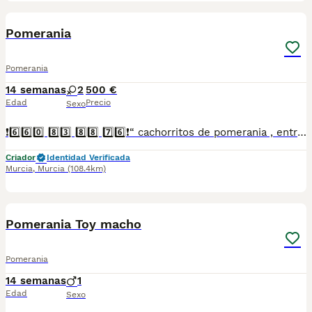
7
Pomerania
Pomerania
14 semanas
2
500 €
Edad
Precio
Sexo
❗6️⃣6️⃣0️⃣ 8️⃣3️⃣ 8️⃣8️⃣ 7️⃣6️⃣❗“ cachorritos de pomerania , entregamos vacunados desparasitados con cartilla veterinaria, microchip y contrato de garantia de compra..”
Criador
Identidad Verificada
Murcia
,
Murcia
(108.4km)
6
Pomerania Toy macho
Pomerania
14 semanas
1
Edad
Sexo