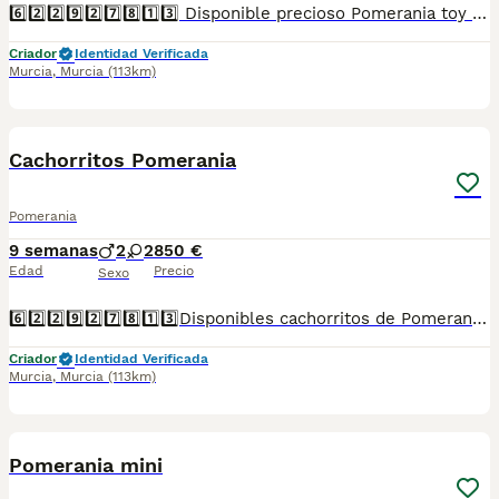
6️⃣2️⃣2️⃣9️⃣2️⃣7️⃣8️⃣1️⃣3️⃣ Disponible precioso Pomerania toy macho. Se entrega vacunado, desparasitado, con cartilla sanitaria, microchip y contrato de garantía. Criado en ambiente familiar y muy cuidado.
Criador
Identidad Verificada
Murcia
,
Murcia
(113km)
2
1
Cachorritos Pomerania
Pomerania
9 semanas
2
2
850 €
Edad
Precio
Sexo
6️⃣2️⃣2️⃣9️⃣2️⃣7️⃣8️⃣1️⃣3️⃣Disponibles cachorritos de Pomerania. Tamaño pequeño. Se entregan vacunados, desparasitados, con cartilla sanitaria, microchip y contrato de garantía. Criados en ambiente familiar. Muy cuidados. 🐶
Criador
Identidad Verificada
Murcia
,
Murcia
(113km)
1
Pomerania mini