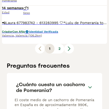
Pomerania
14 semanas
1
Edad
Sexo
📲Laura 677983742 - 613283995 🤍*Lulu de Pomerania toy su nombre es Peter*🤍 ¿Buscas un nuevo compañero para tu hogar? ❤️ Tenemos preciosos cachorros listos para encontrar una familia responsable. ✅ Vacunados ✅ Desparasitados ✅ Cartilla sanitaria ✅ Garantías incluidas ✅ Máxima atención y cuidado Se hacen envíos a toda España: Andalucía: Almería, Cádiz, Córdoba, Granada, Huelva, Jaén, Málaga, Sevilla.Aragón: Huesca, Teruel, Zaragoza.Asturias: Oviedo.Baleares: Palma.Canarias: Las Palmas de Gran Canaria, Santa Cruz de Tenerife.Cantabria: Santander.Castilla-La Mancha: Albacete, Ciudad Real, Cuenca, Guadalajara, Toledo.Castilla y León: Ávila, Burgos, León, Palencia, Salamanca, Segovia, Soria, Valladolid, Zamora.Cataluña: Barcelona, Gerona (Girona), Lérida (Lleida), Tarragona.Comunidad Valenciana: Alicante, Castellón de la Plana, Valencia.Extremadura: Badajoz, Cáceres.Galicia: La Coruña (A Coruña), Lugo, Orense (Ourense), Pontevedra.La Rioja: Logroño.Madrid: Madrid.Murcia: Murcia.Navarra: Pamplona.País Vasco: Bilbao (Vizcaya), San Sebastián (Guipúzcoa), Vitoria (Álava). 🐾 Cachorros sanos, sociables y criados con mucho cariño. 📲 ¡Pregunta sin compromiso por disponibilidad, fotos y precios por mensaje privado!
Criador
Con Afijo
Identidad Verificada
Valencia
,
Valencia
(106.2km)
1
2
Preguntas frecuentes
¿Cuánto cuesta un cachorro
de Pomerania?
El coste medio de un cachorro de Pomerania
en España es de aproximadamente 990€,