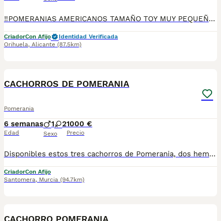
‼️POMERANIAS AMERICANOS TAMAÑO TOY MUY PEQUEÑO Y MUY BUENA CALIDAD DE PELO MUY CHATITOS🐶🐶 CON VACUNA, CARTILLA, DESPARACITADOS Y REVISADOS POR UN VETERINARIO ESTAMOS EN MURCIA TAMBIÉN SE HACE ENVIO‼️‼️
Criador
Con Afijo
Identidad Verificada
Orihuela
,
Alicante
(87.5km)
11
CACHORROS DE POMERANIA
Pomerania
6 semanas
1
2
1000 €
Edad
Precio
Sexo
Disponibles estos tres cachorros de Pomerania, dos hembras y un macho. Para más información no dudes en contactar con nosotros.
Criador
Con Afijo
Santomera
,
Murcia
(94.7km)
6
CACHORRO POMERANIA