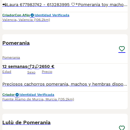
📲Laura 677983742 - 613283995 🤍*Pomerania toy macho su nombre Choky*🤍 ¿Buscas un nuevo compañero para tu hogar? ❤️ Tenemos preciosos cachorros listos para encontrar una familia responsable. ✅ Vacunados ✅ Desparasitados ✅ Cartilla sanitaria ✅ Garantías incluidas ✅ Máxima atención y cuidado Se hacen envíos a toda España: Andalucía: Almería, Cádiz, Córdoba, Granada, Huelva, Jaén, Málaga, Sevilla.Aragón: Huesca, Teruel, Zaragoza.Asturias: Oviedo.Baleares: Palma.Canarias: Las Palmas de Gran Canaria, Santa Cruz de Tenerife.Cantabria: Santander.Castilla-La Mancha: Albacete, Ciudad Real, Cuenca, Guadalajara, Toledo.Castilla y León: Ávila, Burgos, León, Palencia, Salamanca, Segovia, Soria, Valladolid, Zamora.Cataluña: Barcelona, Gerona (Girona), Lérida (Lleida), Tarragona.Comunidad Valenciana: Alicante, Castellón de la Plana, Valencia.Extremadura: Badajoz, Cáceres.Galicia: La Coruña (A Coruña), Lugo, Orense (Ourense), Pontevedra.La Rioja: Logroño.Madrid: Madrid.Murcia: Murcia.Navarra: Pamplona.País Vasco: Bilbao (Vizcaya), San Sebastián (Guipúzcoa), Vitoria (Álava). 🐾 Cachorros sanos, sociables y criados con mucho cariño. 📲 ¡Pregunta sin compromiso por disponibilidad, fotos y precios por mensaje privado!
Criador
Con Afijo
Identidad Verificada
Valencia
,
Valencia
(106.2km)
3
Pomerania
Pomerania
12 semanas
2
2
650 €
Edad
Precio
Sexo
Preciosos cachorros pomerania, machos y hembras disponibles, se entregan vacunados, desparasitados y con su cartilla sanitaria
Criador
Identidad Verificada
Fuente Álamo de Murcia
,
Murcia
(135.2km)
7
Lulù de Pomerania