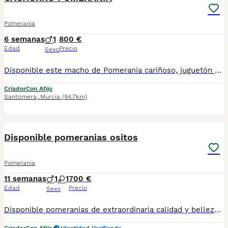
Pomerania
6 semanas
1
800 €
Edad
Precio
Sexo
Disponible este macho de Pomerania cariñoso, juguetón e ideal como compañero. Para más información no dudes en contactar con nosotros.
Criador
Con Afijo
Santomera
,
Murcia
(94.7km)
7
Disponible pomeranias ositos
Pomerania
11 semanas
1
1
700 €
Edad
Precio
Sexo
Disponible pomeranias de extraordinaria calidad y belleza. Destacan por su tamaño compacto, su abundante y sedoso manto su carita dulce con expresión de bebé y su excelente estructura.