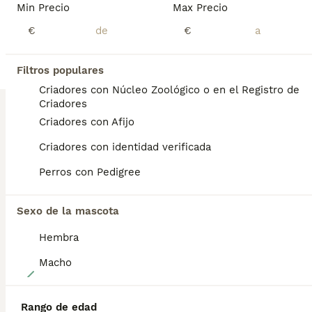
Min Precio
Max Precio
Edad
Precio
Sexo
€
€
Esta disponible este precioso machito de pomerania, color blanco óptico, se puede recoger apartir de 10 de septiembre con 2 vacunas, garantía vírica y congénita, contrato de venta, chip etc. Es muy chatito, pequeño, orejas muy pequeñas y peludito. Estamos en Valencia. Se puede enviar. Precio 2000 euros. Toda la información por WhatsApp 697422261
Criador
Con Afijo
Identidad Verificada
Filtros populares
Xàtiva
,
Valencia
(61.3km)
Criadores con Núcleo Zoológico o en el Registro de
Criadores
BOOST
Criadores con Afijo
Criadores con identidad verificada
Perros con Pedigree
Sexo de la mascota
Hembra
Macho
7
Pomeranias mini ositas
Rango de edad