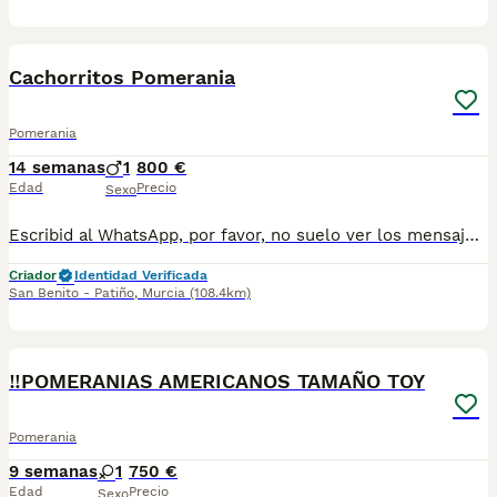
6
Cachorritos Pomerania
Pomerania
14 semanas
1
800 €
Edad
Precio
Sexo
Escribid al WhatsApp, por favor, no suelo ver los mensajes de la plataforma, dadle a mostrar telefono, por favor. Atiendo WhatsApp al 697696207. Preciosos cachorritos pomerania macho y hembras, los machos son los tres primeros, el mas clarito y el negro y fuego y el tricolor. Criados en libertad, muy simpaticos y cariñosos. Se entregan desparasitados, vacunados, con chip, cartilla sanitaria y contrato de garantía.
Criador
Identidad Verificada
San Benito - Patiño
,
Murcia
(108.4km)
1
‼️POMERANIAS AMERICANOS TAMAÑO TOY
Pomerania
9 semanas
1
750 €
Edad
Precio
Sexo