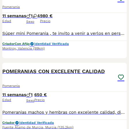
Pomerania
11 semanas
1
4
980 €
Edad
Precio
Sexo
Súper mini Pomerania , te invito a venir a verlos en persona ya que en foto no se puede valorar bien el tamaño , esos cachorritos son súper miniatura , el padre pesa solo 1.4 kg . Una verdadera monería de cachorros y con muy buen carácter.
Criador
Con Afijo
Identidad Verificada
Montroy
,
Valencia
(99km)
4
POMERANIAS CON EXCELENTE CALIDAD
Pomerania
11 semanas
1
650 €
Edad
Precio
Sexo
Pomeranias machos y hembras con excelente calidad, distintos colores. Se entregan vacunados y desparasitados con su cartilla sanitaria.
Criador
Identidad Verificada
Fuente Álamo de Murcia
,
Murcia
(135.2km)