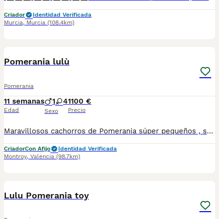
Criador
Identidad Verificada
Murcia
,
Murcia
(108.4km)
3
Pomerania lulù
Pomerania
11 semanas
1
4
1100 €
Edad
Precio
Sexo
Maravillosos cachorros de Pomerania súper pequeños , se quedarán en una verdadera miniatura . Los padres viven con nosotros y son perros muy felices.
Criador
Con Afijo
Identidad Verificada
Montroy
,
Valencia
(98.7km)
7
Lulu Pomerania toy