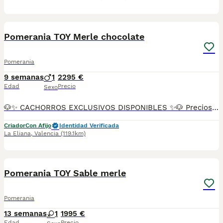
11
Pomerania TOY Merle chocolate
Pomerania
9 semanas
1
2295 €
Edad
Precio
Sexo
🐶✨ CACHORROS EXCLUSIVOS DISPONIBLES ✨🐶 Preciosos cachorros criados en ambiente familiar, rodeados de amor y cuidados desde el primer día ❤️ Totalmente socializados, cariñosos y acostumbrados al contacto con personas. 📦 Se entregan con todas las garantías: ✔️ Cartilla sanitaria ✔️ Vacunación al día 💉 ✔️ Desparasitación completa ✅ ✔️ Garantía vírica 😷 ✔️ Garantía congénita 👌 ✔️ Contrato de entrega ✍️ 📸 Síguenos en Instagram: @fincapaunais para ver fotos y vídeos reales ⚠️ Disponibilidad limitada ⚠️ Se reservan rápido. 📲 Contacto directo por WhatsApp: 671 454 202 Solo personas responsables
Criador
Con Afijo
Identidad Verificada
La Eliana
,
Valencia
(119.1km)
10
Pomerania TOY Sable merle
Pomerania
13 semanas
1
1995 €
Edad
Precio