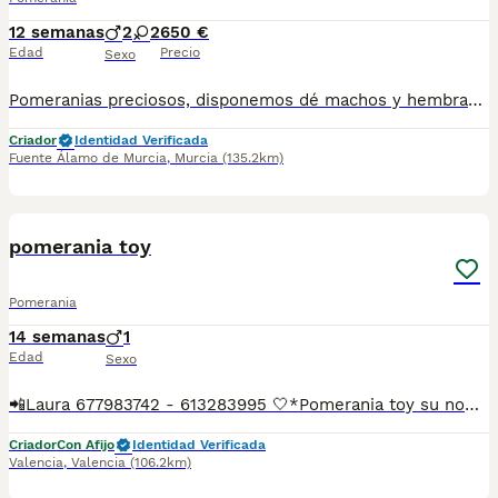
12 semanas
2
2
650 €
Edad
Precio
Sexo
Pomeranias preciosos, disponemos dé machos y hembras vacunados, desparacitados con su cartilla sanitaria
Criador
Identidad Verificada
Fuente Álamo de Murcia
,
Murcia
(135.2km)
4
pomerania toy
Pomerania
14 semanas
1
Edad
Sexo
📲Laura 677983742 - 613283995 🤍*Pomerania toy su nombre es Toro*🤍 ¿Buscas un nuevo compañero para tu hogar? ❤️ Tenemos preciosos cachorros listos para encontrar una familia responsable. ✅ Vacunados ✅ Desparasitados ✅ Cartilla sanitaria ✅ Garantías incluidas ✅ Máxima atención y cuidado Se hacen envíos a toda España: Andalucía: Almería, Cádiz, Córdoba, Granada, Huelva, Jaén, Málaga, Sevilla.Aragón: Huesca, Teruel, Zaragoza.Asturias: Oviedo.Baleares: Palma.Canarias: Las Palmas de Gran Canaria, Santa Cruz de Tenerife.Cantabria: Santander.Castilla-La Mancha: Albacete, Ciudad Real, Cuenca, Guadalajara, Toledo.Castilla y León: Ávila, Burgos, León, Palencia, Salamanca, Segovia, Soria, Valladolid, Zamora.Cataluña: Barcelona, Gerona (Girona), Lérida (Lleida), Tarragona.Comunidad Valenciana: Alicante, Castellón de la Plana, Valencia.Extremadura: Badajoz, Cáceres.Galicia: La Coruña (A Coruña), Lugo, Orense (Ourense), Pontevedra.La Rioja: Logroño.Madrid: Madrid.Murcia: Murcia.Navarra: Pamplona.País Vasco: Bilbao (Vizcaya), San Sebastián (Guipúzcoa), Vitoria (Álava). 🐾 Cachorros sanos, sociables y criados con mucho cariño. 📲 ¡Pregunta sin compromiso por disponibilidad, fotos y precios por mensaje privado!
Criador
Con Afijo
Identidad Verificada
Valencia
,
Valencia
(106.2km)