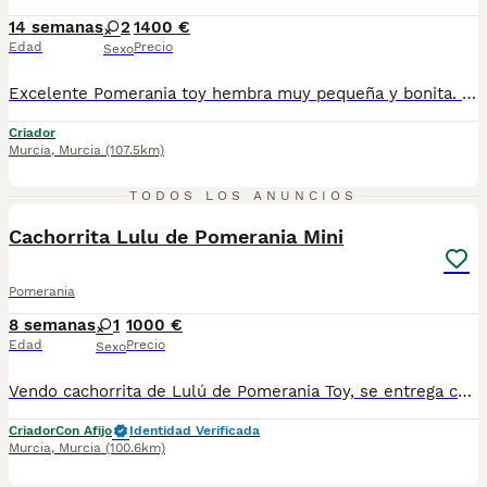
14 semanas
2
1400 €
Edad
Precio
Sexo
Excelente Pomerania toy hembra muy pequeña y bonita. Mucha calidad de pelo y espectacular línea. Se entrega vacunado desparasitado y con cartilla sanitaria
Criador
Murcia
,
Murcia
(107.5km)
1
3
TODOS LOS ANUNCIOS
Cachorrita Lulu de Pomerania Mini
Pomerania
8 semanas
1
1000 €
Edad
Precio
Sexo
Vendo cachorrita de Lulú de Pomerania Toy, se entrega con dos vacunas, tres desparasitaciones, pasaporte, microchip, pedigree, contrato, factura con iva incluido, 14 dias de garantia virica y 3 meses de congenita. Dos meses gratuitos de seguro de salud. Peso aproximado de adulta 2kg. Se puede ver sin ningun compromiso. Se entrega totalmente socializada. Esta lista para entregar. Tlf 650200078. N. nucleo zoologico ES30030384003
Criador
Con Afijo
Identidad Verificada
Murcia
,
Murcia
(100.6km)
3