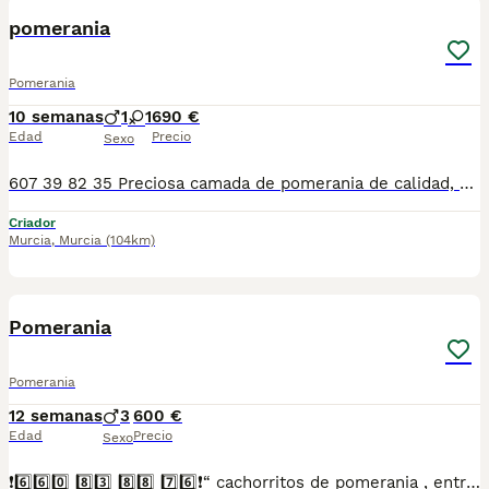
pomerania
Pomerania
10 semanas
1
1
690 €
Edad
Precio
Sexo
607 39 82 35 Preciosa camada de pomerania de calidad, diferentes colores con diferentes precios, se entregan con minimo de dos meses y medio de edad y sus vacunas correspondientes, desparasitados interna y externamente, pasaporte y microchip, contrato de garantia de salud. preferiblemente recogida en mano pero también podemos entregar en toda España mediante transporte de alta calidad preparado para animales y con chofer particular con posibilidad de pago contra reembolso Llámanos o háblanos por whats app, Teléfono 607398235
Criador
Murcia
,
Murcia
(104km)
6
Pomerania
Pomerania
12 semanas
3
600 €
Edad
Precio
Sexo
❗6️⃣6️⃣0️⃣ 8️⃣3️⃣ 8️⃣8️⃣ 7️⃣6️⃣❗“ cachorritos de pomerania , entregamos vacunados desparasitados con cartilla veterinaria, microchip y contrato de garantia de compra..”