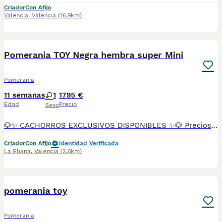
Criador
Con Afijo
Valencia
,
Valencia
(16.9km)
8
Pomerania TOY Negra hembra super Mini
Pomerania
11 semanas
1
1795 €
Edad
Precio
Sexo
🐶✨ CACHORROS EXCLUSIVOS DISPONIBLES ✨🐶 Preciosos cachorros criados en ambiente familiar, rodeados de amor y cuidados desde el primer día ❤️ Totalmente socializados, cariñosos y acostumbrados al contacto con personas. 📦 Se entregan con todas las garantías: ✔️ Cartilla sanitaria ✔️ Vacunación al día 💉 ✔️ Desparasitación completa ✅ ✔️ Garantía vírica 😷 ✔️ Garantía congénita 👌 ✔️ Contrato de entrega ✍️ 📸 Síguenos en Instagram: @fincapaunais para ver fotos y vídeos reales ⚠️ Disponibilidad limitada ⚠️ Se reservan rápido. 📲 Contacto directo por WhatsApp: 671 454 202 Solo personas responsables
Criador
Con Afijo
Identidad Verificada
La Eliana
,
Valencia
(2.6km)
4
pomerania toy
Pomerania