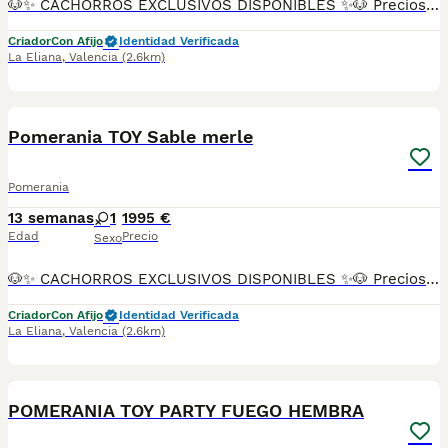
🐶✨ CACHORROS EXCLUSIVOS DISPONIBLES ✨🐶 Preciosos cachorros criados en ambiente familiar, rodeados de amor y cuidados desde el primer día ❤️ Totalmente socializados, cariñosos y acostumbrados al contacto con personas. 📦 Se entregan con todas las garantías: ✔️ Cartilla sanitaria ✔️ Vacunación al día 💉 ✔️ Desparasitación completa ✅ ✔️ Garantía vírica 😷 ✔️ Garantía congénita 👌 ✔️ Contrato de entrega ✍️ 📸 Síguenos en Instagram: @fincapaunais para ver fotos y vídeos reales ⚠️ Disponibilidad limitada ⚠️ Se reservan rápido. 📲 Contacto directo por WhatsApp: 671 454 202 Solo personas responsables
Criador
Con Afijo
Identidad Verificada
La Eliana
,
Valencia
(2.6km)
10
Pomerania TOY Sable merle
Pomerania
13 semanas
1
1995 €
Edad
Precio
Sexo
🐶✨ CACHORROS EXCLUSIVOS DISPONIBLES ✨🐶 Preciosos cachorros criados en ambiente familiar, rodeados de amor y cuidados desde el primer día ❤️ Totalmente socializados, cariñosos y acostumbrados al contacto con personas. 📦 Se entregan con todas las garantías: ✔️ Cartilla sanitaria ✔️ Vacunación al día 💉 ✔️ Desparasitación completa ✅ ✔️ Garantía vírica 😷 ✔️ Garantía congénita 👌 ✔️ Contrato de entrega ✍️ 📸 Síguenos en Instagram: @fincapaunais para ver fotos y vídeos reales ⚠️ Disponibilidad limitada ⚠️ Se reservan rápido. 📲 Contacto directo por WhatsApp: 671 454 202 Solo personas responsables
Criador
Con Afijo
Identidad Verificada
La Eliana
,
Valencia
(2.6km)
10
POMERANIA TOY PARTY FUEGO HEMBRA