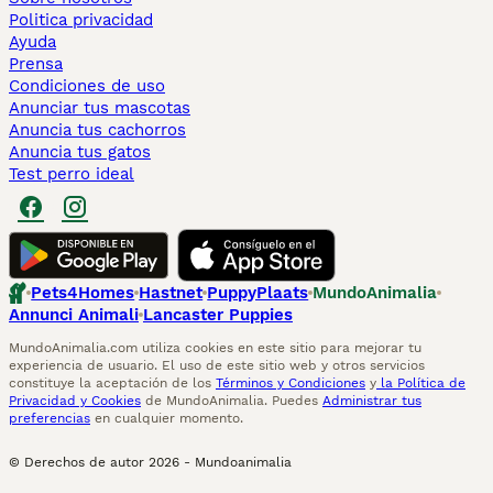
Politica privacidad
Ayuda
Prensa
Condiciones de uso
Anunciar tus mascotas
Anuncia tus cachorros
Anuncia tus gatos
Test perro ideal
Pets4Homes
Hastnet
PuppyPlaats
MundoAnimalia
Annunci Animali
Lancaster Puppies
MundoAnimalia.com utiliza cookies en este sitio para mejorar tu
experiencia de usuario. El uso de este sitio web y otros servicios
constituye la aceptación de los
Términos y Condiciones
y
la Política de
Privacidad y Cookies
de MundoAnimalia. Puedes
Administrar tus
preferencias
en cualquier momento.
© Derechos de autor
2026
-
Mundoanimalia