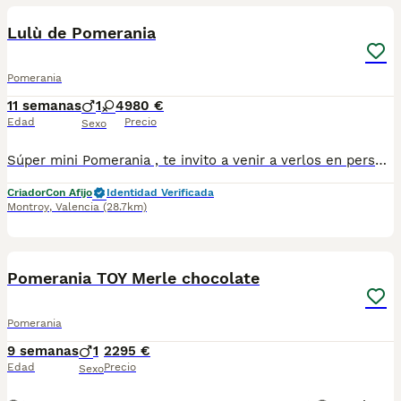
Lulù de Pomerania
Pomerania
11 semanas
1
4
980 €
Edad
Precio
Sexo
Súper mini Pomerania , te invito a venir a verlos en persona ya que en foto no se puede valorar bien el tamaño , esos cachorritos son súper miniatura , el padre pesa solo 1.4 kg . Una verdadera monería de cachorros y con muy buen carácter.
Criador
Con Afijo
Identidad Verificada
Montroy
,
Valencia
(28.7km)
11
Pomerania TOY Merle chocolate
Pomerania
9 semanas
1
2295 €
Edad
Precio
Sexo