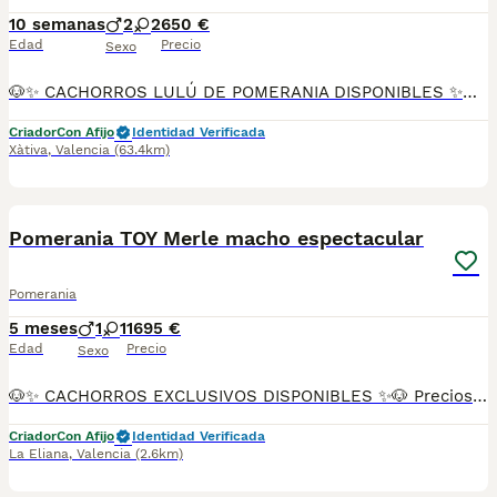
10 semanas
2
2
650 €
Edad
Precio
Sexo
🐶✨ CACHORROS LULÚ DE POMERANIA DISPONIBLES ✨🐶 Preciosa camada de Lulú de Pomerania nacida el 26 de mayo, criada en ambiente familiar con todo el cariño, atención y cuidados necesarios para garantizar cachorros sanos, equilibrados y correctamente socializados. ✅ Pedigree ✅ Vacunas correspondientes a su edad ✅ Desparasitados ✅ Revisión veterinaria ✅ Cartilla sanitaria ✅ Núcleo Zoológico autorizado ✅ Cría familiar 🌟 Disponibles en diferentes colores y variedades: 🐾 Negro fuego 🐾 Mirlo (Merle) 🐾 Parti Color 🐾 Y otros colores disponibles según camada Nuestros cachorros destacan por su abundante pelaje, expresión dulce y excelente carácter. Son criados dentro del hogar, acostumbrados al contacto diario con personas y a la convivencia familiar. 🏆 Los padres proceden de líneas seleccionadas y participan en exposiciones y concursos caninos, obteniendo excelentes valoraciones por su belleza, estructura y tipicidad racial. ❤️ Alegres, inteligentes y muy cariñosos. ❤️ Perfectos como perros de compañía. ❤️ Adaptables tanto a familias como a personas que viven solas. 💶 Precio: desde 650 € hasta 1.100 €, según color, sexo y características del ejemplar. 📸 Disponemos de fotografías, vídeos e información de los cachorros y sus progenitores. 📩 Contacta para conocer disponibilidad y recibir más información sin compromiso. Buscamos hogares responsables donde nuestros pequeños puedan crecer rodeados de cariño y cuidados.
Criador
Con Afijo
Identidad Verificada
Xàtiva
,
Valencia
(63.4km)
8
Pomerania TOY Merle macho espectacular
Pomerania
5 meses
1
1
1695 €
Edad
Precio
Sexo
🐶✨ CACHORROS EXCLUSIVOS DISPONIBLES ✨🐶 Preciosos cachorros criados en ambiente familiar, rodeados de amor y cuidados desde el primer día ❤️ Totalmente socializados, cariñosos y acostumbrados al contacto con personas. 📦 Se entregan con todas las garantías: ✔️ Cartilla sanitaria ✔️ Vacunación al día 💉 ✔️ Desparasitación completa ✅ ✔️ Garantía vírica 😷 ✔️ Garantía congénita 👌 ✔️ Contrato de entrega ✍️ 📸 Síguenos en Instagram: @fincapaunais para ver fotos y vídeos reales ⚠️ Disponibilidad limitada ⚠️ Se reservan rápido. 📲 Contacto directo por WhatsApp: 671 454 202 Solo personas responsables
Criador
Con Afijo
Identidad Verificada
La Eliana
,
Valencia
(2.6km)