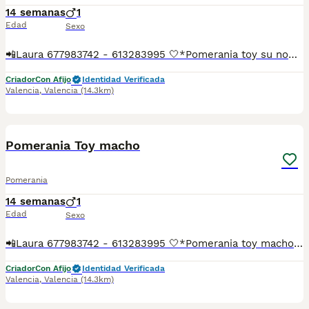
14 semanas
1
Edad
Sexo
📲Laura 677983742 - 613283995 🤍*Pomerania toy su nombre es Toro*🤍 ¿Buscas un nuevo compañero para tu hogar? ❤️ Tenemos preciosos cachorros listos para encontrar una familia responsable. ✅ Vacunados ✅ Desparasitados ✅ Cartilla sanitaria ✅ Garantías incluidas ✅ Máxima atención y cuidado Se hacen envíos a toda España: Andalucía: Almería, Cádiz, Córdoba, Granada, Huelva, Jaén, Málaga, Sevilla.Aragón: Huesca, Teruel, Zaragoza.Asturias: Oviedo.Baleares: Palma.Canarias: Las Palmas de Gran Canaria, Santa Cruz de Tenerife.Cantabria: Santander.Castilla-La Mancha: Albacete, Ciudad Real, Cuenca, Guadalajara, Toledo.Castilla y León: Ávila, Burgos, León, Palencia, Salamanca, Segovia, Soria, Valladolid, Zamora.Cataluña: Barcelona, Gerona (Girona), Lérida (Lleida), Tarragona.Comunidad Valenciana: Alicante, Castellón de la Plana, Valencia.Extremadura: Badajoz, Cáceres.Galicia: La Coruña (A Coruña), Lugo, Orense (Ourense), Pontevedra.La Rioja: Logroño.Madrid: Madrid.Murcia: Murcia.Navarra: Pamplona.País Vasco: Bilbao (Vizcaya), San Sebastián (Guipúzcoa), Vitoria (Álava). 🐾 Cachorros sanos, sociables y criados con mucho cariño. 📲 ¡Pregunta sin compromiso por disponibilidad, fotos y precios por mensaje privado!
Criador
Con Afijo
Identidad Verificada
Valencia
,
Valencia
(14.3km)
6
Pomerania Toy macho
Pomerania
14 semanas
1
Edad
Sexo
📲Laura 677983742 - 613283995 🤍*Pomerania toy macho su nombre Choky*🤍 ¿Buscas un nuevo compañero para tu hogar? ❤️ Tenemos preciosos cachorros listos para encontrar una familia responsable. ✅ Vacunados ✅ Desparasitados ✅ Cartilla sanitaria ✅ Garantías incluidas ✅ Máxima atención y cuidado Se hacen envíos a toda España: Andalucía: Almería, Cádiz, Córdoba, Granada, Huelva, Jaén, Málaga, Sevilla.Aragón: Huesca, Teruel, Zaragoza.Asturias: Oviedo.Baleares: Palma.Canarias: Las Palmas de Gran Canaria, Santa Cruz de Tenerife.Cantabria: Santander.Castilla-La Mancha: Albacete, Ciudad Real, Cuenca, Guadalajara, Toledo.Castilla y León: Ávila, Burgos, León, Palencia, Salamanca, Segovia, Soria, Valladolid, Zamora.Cataluña: Barcelona, Gerona (Girona), Lérida (Lleida), Tarragona.Comunidad Valenciana: Alicante, Castellón de la Plana, Valencia.Extremadura: Badajoz, Cáceres.Galicia: La Coruña (A Coruña), Lugo, Orense (Ourense), Pontevedra.La Rioja: Logroño.Madrid: Madrid.Murcia: Murcia.Navarra: Pamplona.País Vasco: Bilbao (Vizcaya), San Sebastián (Guipúzcoa), Vitoria (Álava). 🐾 Cachorros sanos, sociables y criados con mucho cariño. 📲 ¡Pregunta sin compromiso por disponibilidad, fotos y precios por mensaje privado!
Criador
Con Afijo
Identidad Verificada
Valencia
,
Valencia
(14.3km)
7