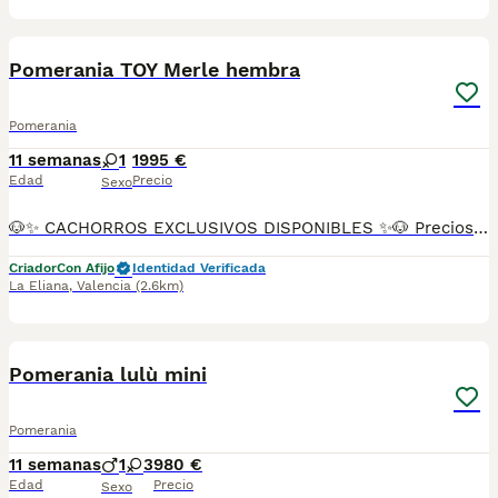
16
Pomerania TOY Merle hembra
Pomerania
11 semanas
1
1995 €
Edad
Precio
Sexo
🐶✨ CACHORROS EXCLUSIVOS DISPONIBLES ✨🐶 Preciosos cachorros criados en ambiente familiar, rodeados de amor y cuidados desde el primer día ❤️ Totalmente socializados, cariñosos y acostumbrados al contacto con personas. 📦 Se entregan con todas las garantías: ✔️ Cartilla sanitaria ✔️ Vacunación al día 💉 ✔️ Desparasitación completa ✅ ✔️ Garantía vírica 😷 ✔️ Garantía congénita 👌 ✔️ Contrato de entrega ✍️ 📸 Síguenos en Instagram: @fincapaunais para ver fotos y vídeos reales ⚠️ Disponibilidad limitada ⚠️ Se reservan rápido. 📲 Contacto directo por WhatsApp: 671 454 202 Solo personas responsables
Criador
Con Afijo
Identidad Verificada
La Eliana
,
Valencia
(2.6km)
7
Pomerania lulù mini
Pomerania
11 semanas
1
3
980 €
Edad
Precio
Sexo