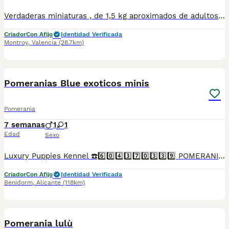
Verdaderas miniaturas , de 1,5 kg aproximados de adultos . Esos perritos son un encanto y con un carácter maravilloso.
Criador
Con Afijo
Identidad Verificada
Montroy
,
Valencia
(28.7km)
2
Pomeranias Blue exoticos minis
Pomerania
7 semanas
1
1
Edad
Sexo
Luxury Puppies Kennel ☎️6️⃣0️⃣4️⃣3️⃣7️⃣0️⃣3️⃣3️⃣9️⃣ POMERANIA PURA RAZA OJOS AZULES EXOTICOS EXCLUSIVOS Somos centro canino y asesores caninos .PROFESIONALES 🤝. Todos nuestros cachorros se entregan con contrato y garantías . Luxury Puppies Kennel: Todos nuestros cachorros se entregan con contrato y previa reserva , siempre con garantías víricas y congenitas . Se entregan revisado veterinario * Contrato ,garantías víricas y congénitas 📝 * Cartilla sanitaria 🪪 * Vacunas al día .💉 * Revisión veterinaria 📋 *Informe previo a la entrega por el veterinario y exploración completa de tu cachorro ⛑️ que incluye : ✓collar cachorro 🐕 ✓ correa cachorro .🐕 ✓ juguete cachorro 🐕 correa y collar y jueguete ✓ pasaporte a nombre del nuevo propietario.📘 ✓ chip identificativo. 🏷️ ✓ Bolsa de pienso Tenemos también otras razas .Lulú pomerania ,bichón maltés coreano ,yorshire terrier ,chihuahua,caniches toy y enanos maltipoo apricot . Te buscamos tú cachorro por encargo .Haz tú reserva Pide tu cita📩 en el 604370339 Y dejanos tu contacto ☎️precios desde...Luxury Puppies Kennel ☎️6️⃣0️⃣4️⃣3️⃣7️⃣0️⃣3️⃣3️⃣9️⃣ Somos centro canino y asesores caninos .PROFESIONALES 🤝. Todos nuestros cachorros se entregan con contrato y garantías . Luxury Puppies Kennel: Todos nuestros cachorros se entregan con contrato y previa reserva , siempre con garantías víricas y congenitas . Se entregan revisado veterinario * Contrato ,garantías víricas y congénitas 📝 * Cartilla sanitaria 🪪 * Vacunas al día .💉 * Revisión veterinaria 📋 *Informe previo a la entrega por el veterinario y exploración completa de tu cachorro ⛑️ que incluye : ✓collar cachorro 🐕 ✓ correa cachorro .🐕 ✓ juguete cachorro 🐕 correa y collar y jueguete ✓ pasaporte a nombre del nuevo propietario.📘 ✓ chip identificativo. 🏷️ ✓ Bolsa de pienso Tenemos también otras razas .Lulú pomerania ,bichón maltés coreano ,yorshire terrier ,chihuahua,caniches toy y enanos maltipoo apricot . Te buscamos tú cachorro por encargo .Haz tú reserva Pide tu cita📩 en el 604370339 Y dejanos tu contacto ☎️precios desde...
Criador
Con Afijo
Identidad Verificada
Benidorm
,
Alicante
(118km)
3
Pomerania lulù