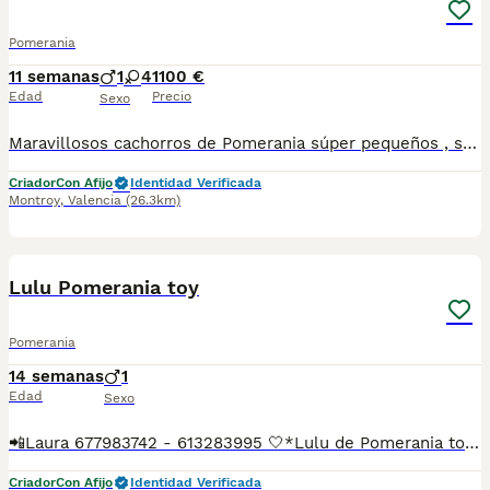
Pomerania
11 semanas
1
4
1100 €
Edad
Precio
Sexo
Maravillosos cachorros de Pomerania súper pequeños , se quedarán en una verdadera miniatura . Los padres viven con nosotros y son perros muy felices.
Criador
Con Afijo
Identidad Verificada
Montroy
,
Valencia
(26.3km)
7
Lulu Pomerania toy
Pomerania
14 semanas
1
Edad
Sexo
📲Laura 677983742 - 613283995 🤍*Lulu de Pomerania toy su nombre es Peter*🤍 ¿Buscas un nuevo compañero para tu hogar? ❤️ Tenemos preciosos cachorros listos para encontrar una familia responsable. ✅ Vacunados ✅ Desparasitados ✅ Cartilla sanitaria ✅ Garantías incluidas ✅ Máxima atención y cuidado Se hacen envíos a toda España: Andalucía: Almería, Cádiz, Córdoba, Granada, Huelva, Jaén, Málaga, Sevilla.Aragón: Huesca, Teruel, Zaragoza.Asturias: Oviedo.Baleares: Palma.Canarias: Las Palmas de Gran Canaria, Santa Cruz de Tenerife.Cantabria: Santander.Castilla-La Mancha: Albacete, Ciudad Real, Cuenca, Guadalajara, Toledo.Castilla y León: Ávila, Burgos, León, Palencia, Salamanca, Segovia, Soria, Valladolid, Zamora.Cataluña: Barcelona, Gerona (Girona), Lérida (Lleida), Tarragona.Comunidad Valenciana: Alicante, Castellón de la Plana, Valencia.Extremadura: Badajoz, Cáceres.Galicia: La Coruña (A Coruña), Lugo, Orense (Ourense), Pontevedra.La Rioja: Logroño.Madrid: Madrid.Murcia: Murcia.Navarra: Pamplona.País Vasco: Bilbao (Vizcaya), San Sebastián (Guipúzcoa), Vitoria (Álava). 🐾 Cachorros sanos, sociables y criados con mucho cariño. 📲 ¡Pregunta sin compromiso por disponibilidad, fotos y precios por mensaje privado!
Criador
Con Afijo
Identidad Verificada