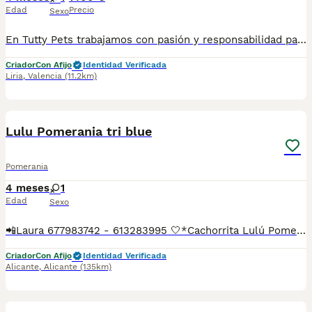
Edad
Precio
Sexo
En Tutty Pets trabajamos con pasión y responsabilidad para ofrecerte compañeros de vida sanos, equilibrados y con todas las garantías. Te garantizamos: ✅ Vacunas correspondientes a su edad. ✅ Cartilla veterinaria. ✅ Desparasitación interna y externa. ✅ Pasaporte y microchip. ✅ Garantías víricas y congénitas. ✅ Contrato de compraventa sellado por la empresa. ✅ Envíos a toda la península (según kilometraje). ✅ Financiación a medida de 6 a 48 meses, con y sin intereses. 💕 Listo para encontrar una familia que le quiera para toda la vida. 📩 Solicita más información sin compromiso. 🐶 Tutty Pets, donde nacen grandes compañeros.
Criador
Con Afijo
Identidad Verificada
Liria
,
Valencia
(11.2km)
21
1
Lulu Pomerania tri blue
Pomerania
4 meses
1
Edad
Sexo
📲Laura 677983742 - 613283995 🤍*Cachorrita Lulú Pomerania toy triblue*🤍 ¿Buscas un nuevo compañero para tu hogar? ❤️ Tenemos preciosos cachorros listos para encontrar una familia responsable. ✅ Vacunados ✅ Desparasitados ✅ Cartilla sanitaria ✅ Garantías incluidas ✅ Máxima atención y cuidado Se hacen envíos a toda España: Andalucía: Almería, Cádiz, Córdoba, Granada, Huelva, Jaén, Málaga, Sevilla.Aragón: Huesca, Teruel, Zaragoza.Asturias: Oviedo.Baleares: Palma.Canarias: Las Palmas de Gran Canaria, Santa Cruz de Tenerife.Cantabria: Santander.Castilla-La Mancha: Albacete, Ciudad Real, Cuenca, Guadalajara, Toledo.Castilla y León: Ávila, Burgos, León, Palencia, Salamanca, Segovia, Soria, Valladolid, Zamora.Cataluña: Barcelona, Gerona (Girona), Lérida (Lleida), Tarragona.Comunidad Valenciana: Alicante, Castellón de la Plana, Valencia.Extremadura: Badajoz, Cáceres.Galicia: La Coruña (A Coruña), Lugo, Orense (Ourense), Pontevedra.La Rioja: Logroño.Madrid: Madrid.Murcia: Murcia.Navarra: Pamplona.País Vasco: Bilbao (Vizcaya), San Sebastián (Guipúzcoa), Vitoria (Álava). 🐾 Cachorros sanos, sociables y criados con mucho cariño. 📲 ¡Pregunta sin compromiso por disponibilidad, fotos y precios por mensaje privado!
Criador
Con Afijo
Identidad Verificada
Alicante
,
Alicante
(135km)
5