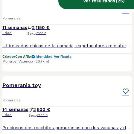
Ver resultados
(
26
)
Lulù Pomerania
Pomerania
11 semanas
2
1150 €
Edad
Precio
Sexo
Últimas dos chicas de la camada, expetaculares miniaturas . Esas perritas vienen de padres mini . Son una verdadera hermosura. Si no te lo crees ven a verlas en personas y verás su verdadero mini tamaño !
Criador
Con Afijo
Identidad Verificada
Montroy
,
Valencia
(28.7km)
5
Pomerania toy
Pomerania
14 semanas
2
600 €
Edad
Precio
Sexo
Preciosos dos machitos pomeranias con dos vacunas y desparasitaciones correspondientes a su edad muy cariñosas y juguetones listos para entregar criados en ambiente familiar