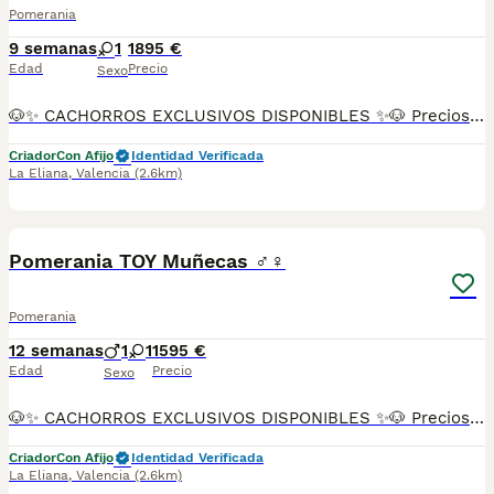
Pomerania
9 semanas
1
1895 €
Edad
Precio
Sexo
🐶✨ CACHORROS EXCLUSIVOS DISPONIBLES ✨🐶 Preciosos cachorros criados en ambiente familiar, rodeados de amor y cuidados desde el primer día ❤️ Totalmente socializados, cariñosos y acostumbrados al contacto con personas. 📦 Se entregan con todas las garantías: ✔️ Cartilla sanitaria ✔️ Vacunación al día 💉 ✔️ Desparasitación completa ✅ ✔️ Garantía vírica 😷 ✔️ Garantía congénita 👌 ✔️ Contrato de entrega ✍️ 📸 Síguenos en Instagram: @fincapaunais para ver fotos y vídeos reales ⚠️ Disponibilidad limitada ⚠️ Se reservan rápido. 📲 Contacto directo por WhatsApp: 671 454 202 Solo personas responsables
Criador
Con Afijo
Identidad Verificada
La Eliana
,
Valencia
(2.6km)
20
Pomerania TOY Muñecas ♂️♀️
Pomerania
12 semanas
1
1
1595 €
Edad
Precio
Sexo
🐶✨ CACHORROS EXCLUSIVOS DISPONIBLES ✨🐶 Preciosos cachorros criados en ambiente familiar, rodeados de amor y cuidados desde el primer día ❤️ Totalmente socializados, cariñosos y acostumbrados al contacto con personas. 📦 Se entregan con todas las garantías: ✔️ Cartilla sanitaria ✔️ Vacunación al día 💉 ✔️ Desparasitación completa ✅ ✔️ Garantía vírica 😷 ✔️ Garantía congénita 👌 ✔️ Contrato de entrega ✍️ 📸 Síguenos en Instagram: @fincapaunais para ver fotos y vídeos reales ⚠️ Disponibilidad limitada ⚠️ Se reservan rápido. 📲 Contacto directo por WhatsApp: 671 454 202 Solo personas responsables
Criador
Con Afijo
Identidad Verificada
La Eliana
,
Valencia
(2.6km)