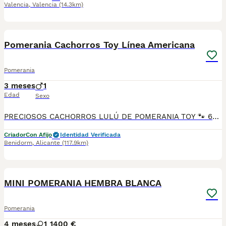
Valencia
,
Valencia
(14.3km)
1
Pomerania Cachorros Toy Línea Americana
Pomerania
3 meses
1
Edad
Sexo
PRECIOSOS CACHORROS LULÚ DE POMERANIA TOY 🐾 604370339 Luxury Puppies Kennel Benidorm: ​Selección exclusiva de cachorros Pomerania de línea americana Auténticos peluches criados en ambiente familiar, con un pelo espectacular, denso y esponjoso. ​Colores disponibles: Blanco, crema, naranja y sable. ​Se entregan con: Vacunas al día, desparasitación interna/externa, cartilla sanitaria oficial y microchip. ​Garantías: Garantía vírica y genética por escrito. ​Hacemos envíos autorizados a toda España o recogida en mano. ¡Ven a verlos sin compromiso! Máxima seriedad. ​: pomerania toy, lulu de pomerania, pomerania mini, cachorros pomerania, pomerania blanco, comprar pomerania.
Criador
Con Afijo
Identidad Verificada
Benidorm
,
Alicante
(117.9km)
1
MINI POMERANIA HEMBRA BLANCA
Pomerania
4 meses
1
1400 €