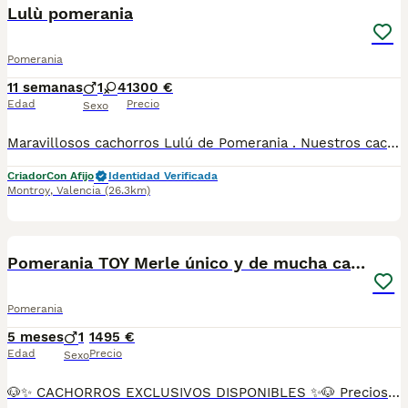
Lulù pomerania
Pomerania
11 semanas
1
4
1300 €
Edad
Precio
Sexo
Maravillosos cachorros Lulú de Pomerania . Nuestros cachorros crecen y viven juntos a nosotros . Tienen muy buen carácter.
Criador
Con Afijo
Identidad Verificada
Montroy
,
Valencia
(26.3km)
7
Pomerania TOY Merle único y de mucha calidad
Pomerania
5 meses
1
1495 €
Edad
Precio
Sexo
🐶✨ CACHORROS EXCLUSIVOS DISPONIBLES ✨🐶 Preciosos cachorros criados en ambiente familiar, rodeados de amor y cuidados desde el primer día ❤️ Totalmente socializados, cariñosos y acostumbrados al contacto con personas. 📦 Se entregan con todas las garantías: ✔️ Cartilla sanitaria ✔️ Vacunación al día 💉 ✔️ Desparasitación completa ✅ ✔️ Garantía vírica 😷 ✔️ Garantía congénita 👌 ✔️ Contrato de entrega ✍️ 📸 Síguenos en Instagram: @fincapaunais para ver fotos y vídeos reales ⚠️ Disponibilidad limitada ⚠️ Se reservan rápido. 📲 Contacto directo por WhatsApp: 671 454 202 Solo personas responsables