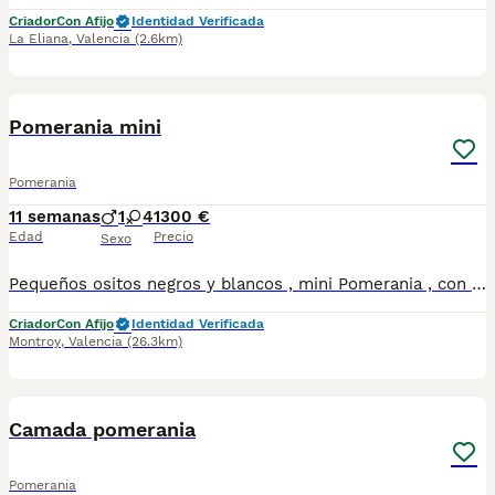
Criador
Con Afijo
Identidad Verificada
La Eliana
,
Valencia
(2.6km)
3
Pomerania mini
Pomerania
11 semanas
1
4
1300 €
Edad
Precio
Sexo
Pequeños ositos negros y blancos , mini Pomerania , con mucha calidad . El padre pesa 1.4 kg y la madre 2,8 kg. Son ultra bonitos y con muy buen carácter. Criamos nuestros perros dentro de nuestra casa y los amamos mucho . Puedes venir a verlos en persona .
Criador
Con Afijo
Identidad Verificada
Montroy
,
Valencia
(26.3km)
11
Camada pomerania
Pomerania