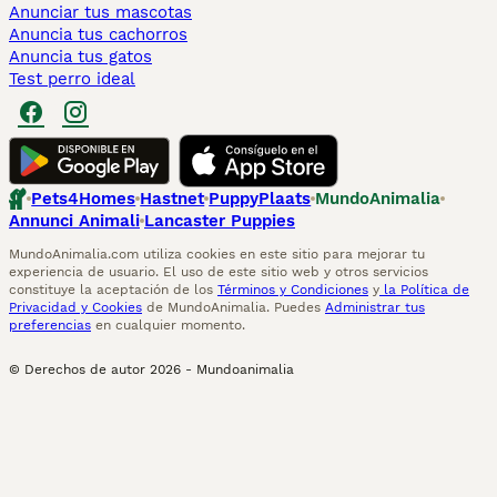
Anunciar tus mascotas
Anuncia tus cachorros
Anuncia tus gatos
Test perro ideal
Pets4Homes
Hastnet
PuppyPlaats
MundoAnimalia
Annunci Animali
Lancaster Puppies
MundoAnimalia.com utiliza cookies en este sitio para mejorar tu
experiencia de usuario. El uso de este sitio web y otros servicios
constituye la aceptación de los
Términos y Condiciones
y
la Política de
Privacidad y Cookies
de MundoAnimalia. Puedes
Administrar tus
preferencias
en cualquier momento.
© Derechos de autor
2026
-
Mundoanimalia