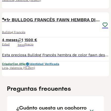
Valencia
,
Valencia
(18.9km)
1
🐾✨ BULLDOG FRANCÉS FAWN HEMBRA DISPONIBLE ✨🐾
Bulldog Francés
4 meses
1
1500 €
Edad
Precio
Sexo
Esta preciosa Bulldog Francés hembra de color fawn destaca por su belleza, dulzura y excelente carácter. Una compañera ideal para cualquier familia que busque una mascota cariñosa, equilibrada y llena de amor. En Mundo Animalia nos comprometemos a entregar nuestros cachorros con todas las garantías y el mejor cuidado desde sus primeros días de vida. ✅ Vacunas correspondientes a su edad. ✅ Cartilla veterinaria. ✅ Desparasitación interna y externa. ✅ Pasaporte y microchip. ✅ Garantías víricas y congénitas. ✅ Contrato de compraventa sellado por la empresa. ✅ Envíos a toda la península (según kilometraje). ✅ Financiación a medida de 6 a 48 meses, con y sin intereses. ✅Impuestos incluidos, Precio Real. 💕 Lista para encontrar una familia que la quiera para toda la vida. 📩 Solicita más información sin compromiso. 🐶 Mundo Animalia – Donde nacen grandes compañeros.
Criador
Con Afijo
Identidad Verificada
Liria
,
Valencia
(15.2km)
Preguntas frecuentes
¿Cuánto cuesta un cachorro