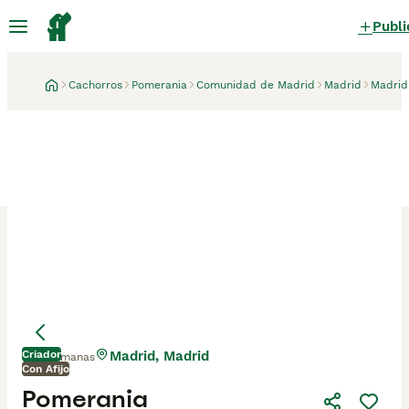
Publi
Cachorros
Pomerania
Comunidad de Madrid
Madrid
Madrid
Criador
Madrid, Madrid
2 semanas
Con Afijo
Pomerania