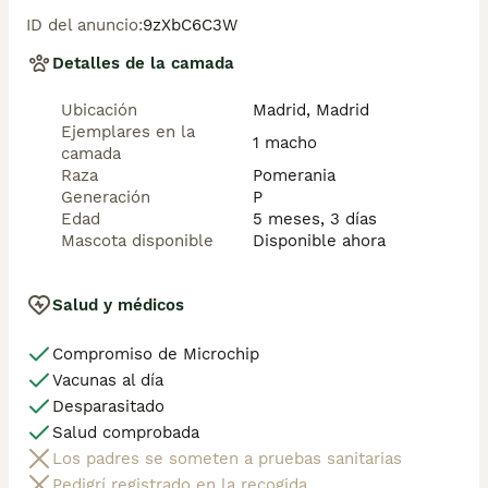
       ✅Desparasitaciones  y vacunas correspondientes 
ID del anuncio
:
9zXbC6C3W
a su edad . 

       ✅Cartilla de vacunación .

Detalles de la camada
       ✅Revisiones veterinarias .

       ✅Garantías víricas de 15 días .

Ubicación
Madrid, Madrid
       ✅Garantías genéticas de un año .

Ejemplares en la
1 macho
camada
Seriedad , confianza y bienestar animal son nuestra 
Raza
Pomerania
prioridad .

Generación
P
Edad
5 meses, 3 días
También ofrecemos transporte propio para nuestros 
Mascota disponible
Disponible ahora
pequeños cachorros a toda la península , el pago lo 
podéis hacer contra reembolso . (con coste adicional) . 
Mandamos a toda España .

Salud y médicos
Compromiso de Microchip
Disponemos de varias razas 

Vacunas al día
Si no esta la raza que queréis llámanos , intentaremos 
Desparasitado
encontrártela , trabajamos con los mejores criadores 
Salud comprobada
de España .
Los padres se someten a pruebas sanitarias
Pedigrí registrado en la recogida