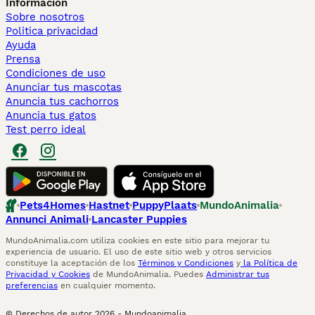
Información
Sobre nosotros
Politica privacidad
Ayuda
Prensa
Condiciones de uso
Anunciar tus mascotas
Anuncia tus cachorros
Anuncia tus gatos
Test perro ideal
Pets4Homes
Hastnet
PuppyPlaats
MundoAnimalia
Annunci Animali
Lancaster Puppies
MundoAnimalia.com utiliza cookies en este sitio para mejorar tu
experiencia de usuario. El uso de este sitio web y otros servicios
constituye la aceptación de los
Términos y Condiciones
y
la Política de
Privacidad y Cookies
de MundoAnimalia. Puedes
Administrar tus
preferencias
en cualquier momento.
© Derechos de autor
2026
-
Mundoanimalia