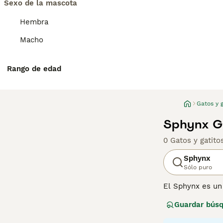
Sexo de la mascota
Hembra
Macho
Rango de edad
Gatos y g
Sphynx Ga
0 Gatos y gatit
Sphynx
Sólo puro
El Sphynx es un
Son bastante ún
Guardar bús
tamaño. A lo lar
hecho de ser mu