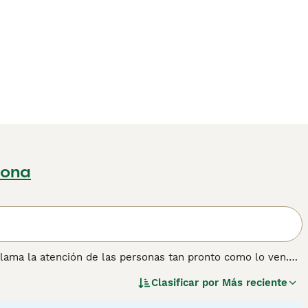
lona
lama la atención de las personas tan pronto como lo ven.
 en realidad son engañosamente pesados para su pequeño
Clasificar por
Más reciente
o el mundo gracias a su extraordinaria apariencia y por el