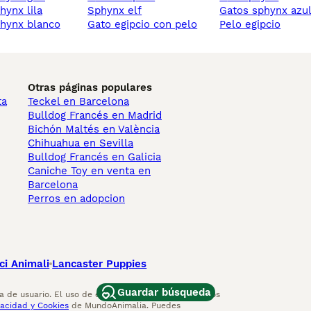
phynx lila
sphynx elf
gatos sphynx azu
phynx blanco
gato egipcio con pelo
pelo egipcio
Otras páginas populares
ta
Teckel en Barcelona
Bulldog Francés en Madrid
Bichón Maltés en València
Chihuahua en Sevilla
Bulldog Francés en Galicia
Caniche Toy en venta en
Barcelona
Perros en adopcion
ci Animali
Lancaster Puppies
Guardar búsqueda
 de usuario. El uso de este sitio web y otros servicios
vacidad y Cookies
de MundoAnimalia. Puedes