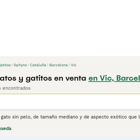
atitos
Sphynx
Cataluña
Barcelona
Vic
tos y gatitos en venta
en Vic, Barce
os encontrados
 gato sin pelo, de tamaño mediano y de aspecto exótico que l
icos por su apariencia arrugada y, aunque se ven delicados,
queda
go de los años, el Sphynx ha ganado muchos seguidores en tod
y cariñosos y leales.