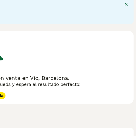
n sobre esta raza de gato.
 venta en Vic, Barcelona.
eda y espera el resultado perfecto:
da