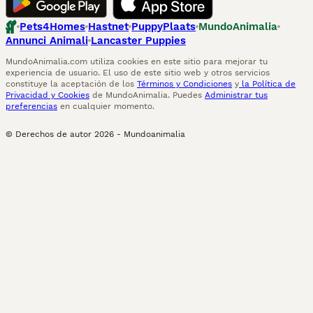
Pets4Homes
Hastnet
PuppyPlaats
MundoAnimalia
Annunci Animali
Lancaster Puppies
MundoAnimalia.com utiliza cookies en este sitio para mejorar tu
experiencia de usuario. El uso de este sitio web y otros servicios
constituye la aceptación de los
Términos y Condiciones
y
la Política de
Privacidad y Cookies
de MundoAnimalia. Puedes
Administrar tus
preferencias
en cualquier momento.
© Derechos de autor
2026
-
Mundoanimalia