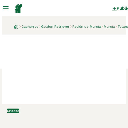
Publi
Cachorros
Golden Retriever
Región de Murcia
Murcia
Totan
Criador
Totana, Murcia
1 semana
GOLDEN RETRIEVER