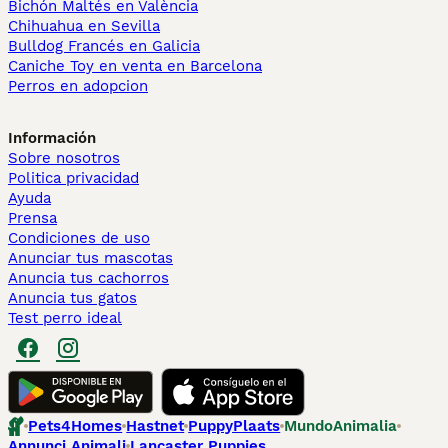
Bichón Maltés en València
Chihuahua en Sevilla
Bulldog Francés en Galicia
Caniche Toy en venta en Barcelona
Perros en adopcion
Información
Sobre nosotros
Politica privacidad
Ayuda
Prensa
Condiciones de uso
Anunciar tus mascotas
Anuncia tus cachorros
Anuncia tus gatos
Test perro ideal
Pets4Homes
Hastnet
PuppyPlaats
MundoAnimalia
Annunci Animali
Lancaster Puppies