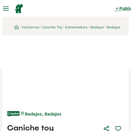
Publi
Cachorros
Caniche Toy
Extremadura
Badajoz
Badajoz
Criador
Badajoz, Badajoz
1 día
Caniche toy