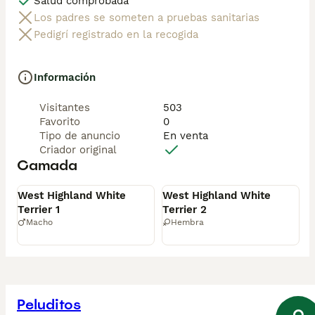
Salud comprobada
Los padres se someten a pruebas sanitarias
🐾 Cachorros sanos, sociables y criados con mucho 
Pedigrí registrado en la recogida
cariño.

📲 ¡Pregunta sin compromiso por disponibilidad, fotos 
Información
y precios por mensaje privado!
Visitantes
503
Favorito
0
Tipo de anuncio
En venta
Criador original
Camada
Disponible
Disponible
West Highland White
West Highland White
Terrier 1
Terrier 2
Macho
Hembra
Peluditos