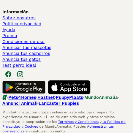
Información
Sobre nosotros
Politica privacidad
Ayuda
Prensa
Condiciones de uso
Anunciar tus mascotas
Anuncia tus cachorros
Anuncia tus gatos
Test perro ideal
Pets4Homes
Hastnet
PuppyPlaats
MundoAnimalia
Annunci Animali
Lancaster Puppies
MundoAnimalia.com utiliza cookies en este sitio para mejorar tu
experiencia de usuario. El uso de este sitio web y otros servicios
constituye la aceptación de los
Términos y Condiciones
y
la Política de
Privacidad y Cookies
de MundoAnimalia. Puedes
Administrar tus
preferencias
en cualquier momento.