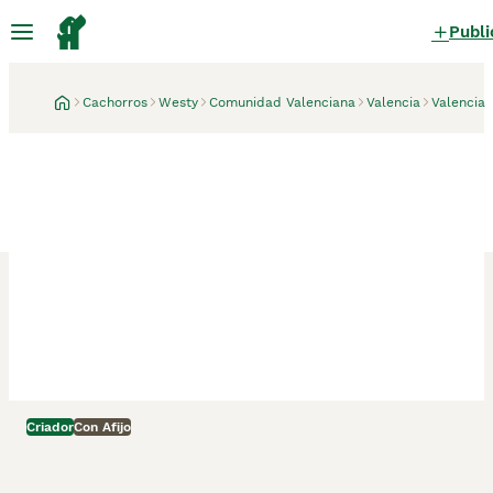
Publi
Cachorros
Westy
Comunidad Valenciana
Valencia
Valencia
Criador
Con Afijo
Valencia, Valencia
3 semanas
West Highland white