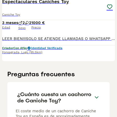
Espectaculares Caniches Toy
Caniche Toy
3 meses
2
2
1000 €
Edad
Precio
Sexo
LEER BIEN!!!SOLO SE ATIENDE LLAMADAS O WHATSAPP DIRECTAMENTE 34 604 85 57 03 Espectaculares cachorritos DE VARIAS CAMADAS LINEA EUROPEA,50% ASIÁTICA, 100% ASIÁTICA CANICHES(TOY;TEA CUP/MICRO TOY,ENANOS,ENANOS-TOY.FOTOS REALEA DE CACHORTOS DISPONEBLES(HAY MAS CAMADAS),a los interesados se envían más fotos/videos. Criados en ambiente familiar. Contrato de compraventa con garantía vírica y genética, cartilla veterinaria o pasaporte de vacunaciones y desparasitaciones pertinentes y propias de la edad. Entrega en mano o envio con empresa especializada.LUGO,MADRID,ALICANTE-Posibilidad de llevarlos personalmente. PRECIO REALES DESDE 1000 HASTA 2500 ,DEPENDIENDO DE LINEA;COLOR DE CAPA;SEXO DEL CACHORRO. 34604855703
Criador
Con Afijo
Identidad Verificada
Fonsagrada
,
Lugo
(95.5km)
Preguntas frecuentes
¿Cuánto cuesta un cachorro
de Caniche Toy?
El coste medio de un cachorro de Caniche
Toy en España es de aproximadamente