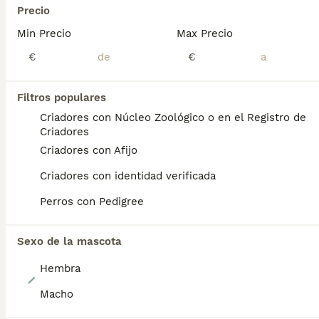
Edad
Precio
Sexo
Precio
Min Precio
Max Precio
Se busca familia para estos preciosos caniches. Solicitamos informacion previa ya que nos gusta saber las caracteristicas de la futura familia de nuestros peludos. Por favor, solo gente realmente responsable y con tiempo para dedicarles
€
€
Criador
Oviedo
,
Asturias
(7.6km)
Filtros populares
Criadores con Núcleo Zoológico o en el Registro de
ADVANCED
Criadores
Criadores con Afijo
Criadores con identidad verificada
Perros con Pedigree
Sexo de la mascota
Hembra
6
Macho
Caniches apricot/canela