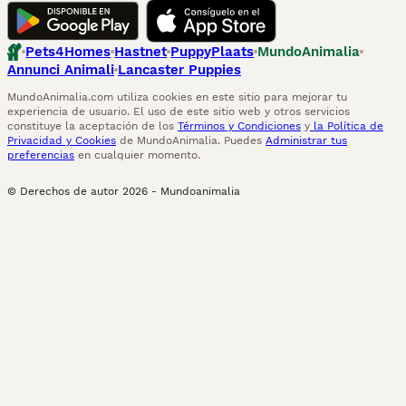
Pets4Homes
Hastnet
PuppyPlaats
MundoAnimalia
Annunci Animali
Lancaster Puppies
MundoAnimalia.com utiliza cookies en este sitio para mejorar tu
experiencia de usuario. El uso de este sitio web y otros servicios
constituye la aceptación de los
Términos y Condiciones
y
la Política de
Privacidad y Cookies
de MundoAnimalia. Puedes
Administrar tus
preferencias
en cualquier momento.
© Derechos de autor
2026
-
Mundoanimalia