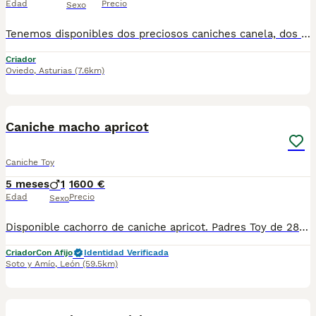
Edad
Precio
Sexo
Tenemos disponibles dos preciosos caniches canela, dos machos y dos hembras. Solo entregamos a gente comprometida con el bienestar de los perritos que dispongan de tiempo libre para darles ya que son perritos que necesitan de mucha compañia y amor. Se pueden venir a ver sin compromiso, estan con nosotros en casa tanto el padre como la madre
Criador
Oviedo
,
Asturias
(7.6km)
3
Caniche macho apricot
Caniche Toy
5 meses
1
1600 €
Edad
Precio
Sexo
Disponible cachorro de caniche apricot. Padres Toy de 28cm y enana pequeña de 30cm. Es pequeño de tamaño, se entrega con chip, pasaporte, desparasitaciones ,vacunas ,contrato y garantía de salud. Estamos en León
Criador
Con Afijo
Identidad Verificada
Soto y Amío
,
León
(59.5km)
7