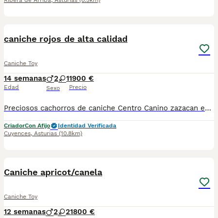
Ribera de Arriba
,
Asturias
(0.5km)
3
caniche rojos de alta calidad
Caniche Toy
14 semanas
2
1
1900 €
Edad
Precio
Sexo
Preciosos cachorros de caniche Centro Canino zazacan es mucho más que un centro de cría , es una familia comprometida con el bienestar animal y la cría responsable, por ello todos nuestros bebés nacen y se crían en nuestras instalaciones , asegurando así un correcto desarrollo y una magnífica socialización, consiguiendo en cada ejemplar un carácter juguetón y extrovertido algo primordial para su adaptación como un miembro más en tu familia . Se entregan con sus correspondientes vacunas a la edad de cada cachorro, desparasitación, microchip implantado y carnet de primo vacunación. Garantía congénita y vírica por contrato. Nuestros cachorros son nacionales y criados en ambiente familiar. Nos avala la seriedad y profesionalidad. Estamos muy comprometidos con el bienestar animal, por ello cada cachorro recibe cuidados personalizados y supervisión constante, asegurando su bienestar y felicidad desde el primer día. Hacemos envíos a toda España con empresa de transporte privado, proporcionando un viaje confortable y ofreciendo las atenciones necesarias a nuestros bebés . Se puede ver sin compromiso con cita previa. Si quieres más información no dudes en contactar con nosotros Mostrar número de teléfono precio desde 2 mil
Criador
Con Afijo
Identidad Verificada
Cuyences
,
Asturias
(10.8km)
6
Caniche apricot/canela
Caniche Toy
12 semanas
2
2
1800 €