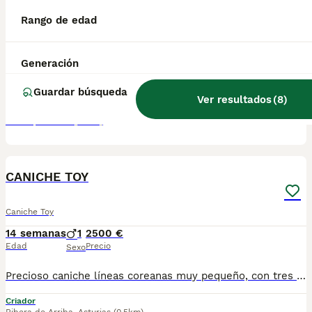
Rango de edad
Caniche Toy
9 semanas
2
2
1800 €
Edad
Precio
Sexo
Generación
Somos una familia con nucleo zoologico sitos en Asturias. Nuestros caniches estan criados con absoluto amor y respeto. Como requisito pedimos conocer a nuestras familias en persona para que puedan conocer a los futuros miembros de la familia y a sus papas
Guardar búsqueda
Ver resultados
(
8
)
Criador
Oviedo
,
Asturias
(7.6km)
5
CANICHE TOY
Caniche Toy
14 semanas
1
2500 €
Edad
Precio
Sexo
Precioso caniche líneas coreanas muy pequeño, con tres meses 800 gramos y 15 cm altura, morro chato una preciosidad. Se entrega vacunado y desparasitado acorde a su edad, revisión veterinaria. Solo llamadas o WhatsApp 673151837. Es en Oviedo Asturias. No se envía.
Criador