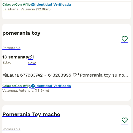
Criador
Con Afijo
Identidad Verificada
La Eliana
,
Valencia
(12.8km)
4
pomerania toy
Pomerania
13 semanas
1
Edad
Sexo
📲Laura 677983742 - 613283995 🤍*Pomerania toy su nombre es Toro*🤍 ¿Buscas un nuevo compañero para tu hogar? ❤️ Tenemos preciosos cachorros listos para encontrar una familia responsable. ✅ Vacunados ✅ Desparasitados ✅ Cartilla sanitaria ✅ Garantías incluidas ✅ Máxima atención y cuidado Se hacen envíos a toda España: Andalucía: Almería, Cádiz, Córdoba, Granada, Huelva, Jaén, Málaga, Sevilla.Aragón: Huesca, Teruel, Zaragoza.Asturias: Oviedo.Baleares: Palma.Canarias: Las Palmas de Gran Canaria, Santa Cruz de Tenerife.Cantabria: Santander.Castilla-La Mancha: Albacete, Ciudad Real, Cuenca, Guadalajara, Toledo.Castilla y León: Ávila, Burgos, León, Palencia, Salamanca, Segovia, Soria, Valladolid, Zamora.Cataluña: Barcelona, Gerona (Girona), Lérida (Lleida), Tarragona.Comunidad Valenciana: Alicante, Castellón de la Plana, Valencia.Extremadura: Badajoz, Cáceres.Galicia: La Coruña (A Coruña), Lugo, Orense (Ourense), Pontevedra.La Rioja: Logroño.Madrid: Madrid.Murcia: Murcia.Navarra: Pamplona.País Vasco: Bilbao (Vizcaya), San Sebastián (Guipúzcoa), Vitoria (Álava). 🐾 Cachorros sanos, sociables y criados con mucho cariño. 📲 ¡Pregunta sin compromiso por disponibilidad, fotos y precios por mensaje privado!
Criador
Con Afijo
Identidad Verificada
Valencia
,
Valencia
(18.9km)
6
Pomerania Toy macho
Pomerania