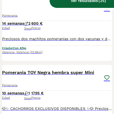
Ver resultados
(
25
)
Pomerania toy
Pomerania
14 semanas
2
600 €
Edad
Precio
Sexo
Preciosos dos machitos pomeranias con dos vacunas y desparasitaciones correspondientes a su edad muy cariñosas y juguetones listos para entregar criados en ambiente familiar
Criador
Con Afijo
Valencia
,
Valencia
(22.6km)
8
Pomerania TOY Negra hembra super Mini
Pomerania
10 semanas
1
1795 €
Edad
Precio
Sexo
🐶✨ CACHORROS EXCLUSIVOS DISPONIBLES ✨🐶 Preciosos cachorros criados en ambiente familiar, rodeados de amor y cuidados desde el primer día ❤️ Totalmente socializados, cariñosos y acostumbrados al contacto con personas. 📦 Se entregan con todas las garantías: ✔️ Cartilla sanitaria ✔️ Vacunación al día 💉 ✔️ Desparasitación completa ✅ ✔️ Garantía vírica 😷 ✔️ Garantía congénita 👌 ✔️ Contrato de entrega ✍️ 📸 Síguenos en Instagram: @fincapaunais para ver fotos y vídeos reales ⚠️ Disponibilidad limitada ⚠️ Se reservan rápido. 📲 Contacto directo por WhatsApp: 671 454 202 Solo personas responsables