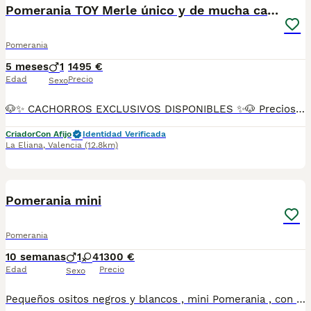
Pomerania TOY Merle único y de mucha calidad
Pomerania
5 meses
1
1495 €
Edad
Precio
Sexo
🐶✨ CACHORROS EXCLUSIVOS DISPONIBLES ✨🐶 Preciosos cachorros criados en ambiente familiar, rodeados de amor y cuidados desde el primer día ❤️ Totalmente socializados, cariñosos y acostumbrados al contacto con personas. 📦 Se entregan con todas las garantías: ✔️ Cartilla sanitaria ✔️ Vacunación al día 💉 ✔️ Desparasitación completa ✅ ✔️ Garantía vírica 😷 ✔️ Garantía congénita 👌 ✔️ Contrato de entrega ✍️ 📸 Síguenos en Instagram: @fincapaunais para ver fotos y vídeos reales ⚠️ Disponibilidad limitada ⚠️ Se reservan rápido. 📲 Contacto directo por WhatsApp: 671 454 202 Solo personas responsables
Criador
Con Afijo
Identidad Verificada
La Eliana
,
Valencia
(12.8km)
3
Pomerania mini
Pomerania
10 semanas
1
4
1300 €
Edad
Precio
Sexo
Pequeños ositos negros y blancos , mini Pomerania , con mucha calidad . El padre pesa 1.4 kg y la madre 2,8 kg. Son ultra bonitos y con muy buen carácter. Criamos nuestros perros dentro de nuestra casa y los amamos mucho . Puedes venir a verlos en persona .