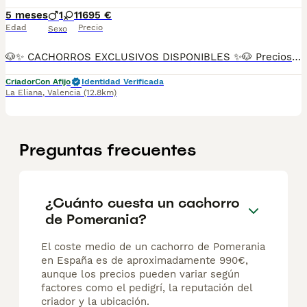
5 meses
1
1
1695 €
Edad
Precio
Sexo
🐶✨ CACHORROS EXCLUSIVOS DISPONIBLES ✨🐶 Preciosos cachorros criados en ambiente familiar, rodeados de amor y cuidados desde el primer día ❤️ Totalmente socializados, cariñosos y acostumbrados al contacto con personas. 📦 Se entregan con todas las garantías: ✔️ Cartilla sanitaria ✔️ Vacunación al día 💉 ✔️ Desparasitación completa ✅ ✔️ Garantía vírica 😷 ✔️ Garantía congénita 👌 ✔️ Contrato de entrega ✍️ 📸 Síguenos en Instagram: @fincapaunais para ver fotos y vídeos reales ⚠️ Disponibilidad limitada ⚠️ Se reservan rápido. 📲 Contacto directo por WhatsApp: 671 454 202 Solo personas responsables
Criador
Con Afijo
Identidad Verificada
La Eliana
,
Valencia
(12.8km)
Preguntas frecuentes
¿Cuánto cuesta un cachorro
de Pomerania?
El coste medio de un cachorro de Pomerania
en España es de aproximadamente 990€,
aunque los precios pueden variar según
factores como el pedigrí, la reputación del
criador y la ubicación.