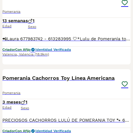
Pomerania
13 semanas
1
Edad
Sexo
📲Laura 677983742 - 613283995 🤍*Lulu de Pomerania toy su nombre es Peter*🤍 ¿Buscas un nuevo compañero para tu hogar? ❤️ Tenemos preciosos cachorros listos para encontrar una familia responsable. ✅ Vacunados ✅ Desparasitados ✅ Cartilla sanitaria ✅ Garantías incluidas ✅ Máxima atención y cuidado Se hacen envíos a toda España: Andalucía: Almería, Cádiz, Córdoba, Granada, Huelva, Jaén, Málaga, Sevilla.Aragón: Huesca, Teruel, Zaragoza.Asturias: Oviedo.Baleares: Palma.Canarias: Las Palmas de Gran Canaria, Santa Cruz de Tenerife.Cantabria: Santander.Castilla-La Mancha: Albacete, Ciudad Real, Cuenca, Guadalajara, Toledo.Castilla y León: Ávila, Burgos, León, Palencia, Salamanca, Segovia, Soria, Valladolid, Zamora.Cataluña: Barcelona, Gerona (Girona), Lérida (Lleida), Tarragona.Comunidad Valenciana: Alicante, Castellón de la Plana, Valencia.Extremadura: Badajoz, Cáceres.Galicia: La Coruña (A Coruña), Lugo, Orense (Ourense), Pontevedra.La Rioja: Logroño.Madrid: Madrid.Murcia: Murcia.Navarra: Pamplona.País Vasco: Bilbao (Vizcaya), San Sebastián (Guipúzcoa), Vitoria (Álava). 🐾 Cachorros sanos, sociables y criados con mucho cariño. 📲 ¡Pregunta sin compromiso por disponibilidad, fotos y precios por mensaje privado!
Criador
Con Afijo
Identidad Verificada
Valencia
,
Valencia
(18.9km)
1
Pomerania Cachorros Toy Línea Americana
Pomerania
3 meses
1
Edad
Sexo
PRECIOSOS CACHORROS LULÚ DE POMERANIA TOY 🐾 604370339 Luxury Puppies Kennel Benidorm: ​Selección exclusiva de cachorros Pomerania de línea americana Auténticos peluches criados en ambiente familiar, con un pelo espectacular, denso y esponjoso. ​Colores disponibles: Blanco, crema, naranja y sable. ​Se entregan con: Vacunas al día, desparasitación interna/externa, cartilla sanitaria oficial y microchip. ​Garantías: Garantía vírica y genética por escrito. ​Hacemos envíos autorizados a toda España o recogida en mano. ¡Ven a verlos sin compromiso! Máxima seriedad. ​: pomerania toy, lulu de pomerania, pomerania mini, cachorros pomerania, pomerania blanco, comprar pomerania.
Criador
Con Afijo
Identidad Verificada