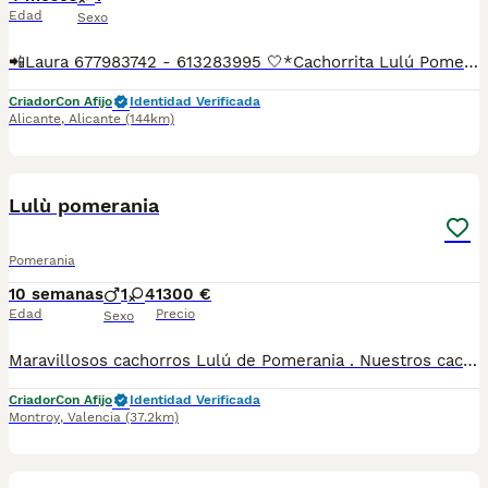
Edad
Sexo
📲Laura 677983742 - 613283995 🤍*Cachorrita Lulú Pomerania toy triblue*🤍 ¿Buscas un nuevo compañero para tu hogar? ❤️ Tenemos preciosos cachorros listos para encontrar una familia responsable. ✅ Vacunados ✅ Desparasitados ✅ Cartilla sanitaria ✅ Garantías incluidas ✅ Máxima atención y cuidado Se hacen envíos a toda España: Andalucía: Almería, Cádiz, Córdoba, Granada, Huelva, Jaén, Málaga, Sevilla.Aragón: Huesca, Teruel, Zaragoza.Asturias: Oviedo.Baleares: Palma.Canarias: Las Palmas de Gran Canaria, Santa Cruz de Tenerife.Cantabria: Santander.Castilla-La Mancha: Albacete, Ciudad Real, Cuenca, Guadalajara, Toledo.Castilla y León: Ávila, Burgos, León, Palencia, Salamanca, Segovia, Soria, Valladolid, Zamora.Cataluña: Barcelona, Gerona (Girona), Lérida (Lleida), Tarragona.Comunidad Valenciana: Alicante, Castellón de la Plana, Valencia.Extremadura: Badajoz, Cáceres.Galicia: La Coruña (A Coruña), Lugo, Orense (Ourense), Pontevedra.La Rioja: Logroño.Madrid: Madrid.Murcia: Murcia.Navarra: Pamplona.País Vasco: Bilbao (Vizcaya), San Sebastián (Guipúzcoa), Vitoria (Álava). 🐾 Cachorros sanos, sociables y criados con mucho cariño. 📲 ¡Pregunta sin compromiso por disponibilidad, fotos y precios por mensaje privado!
Criador
Con Afijo
Identidad Verificada
Alicante
,
Alicante
(144km)
5
Lulù pomerania
Pomerania
10 semanas
1
4
1300 €
Edad
Precio
Sexo
Maravillosos cachorros Lulú de Pomerania . Nuestros cachorros crecen y viven juntos a nosotros . Tienen muy buen carácter.
Criador
Con Afijo
Identidad Verificada
Montroy
,
Valencia
(37.2km)
7