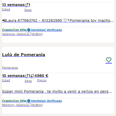
13 semanas
1
Edad
Sexo
📲Laura 677983742 - 613283995 🤍*Pomerania toy macho su nombre Choky*🤍 ¿Buscas un nuevo compañero para tu hogar? ❤️ Tenemos preciosos cachorros listos para encontrar una familia responsable. ✅ Vacunados ✅ Desparasitados ✅ Cartilla sanitaria ✅ Garantías incluidas ✅ Máxima atención y cuidado Se hacen envíos a toda España: Andalucía: Almería, Cádiz, Córdoba, Granada, Huelva, Jaén, Málaga, Sevilla.Aragón: Huesca, Teruel, Zaragoza.Asturias: Oviedo.Baleares: Palma.Canarias: Las Palmas de Gran Canaria, Santa Cruz de Tenerife.Cantabria: Santander.Castilla-La Mancha: Albacete, Ciudad Real, Cuenca, Guadalajara, Toledo.Castilla y León: Ávila, Burgos, León, Palencia, Salamanca, Segovia, Soria, Valladolid, Zamora.Cataluña: Barcelona, Gerona (Girona), Lérida (Lleida), Tarragona.Comunidad Valenciana: Alicante, Castellón de la Plana, Valencia.Extremadura: Badajoz, Cáceres.Galicia: La Coruña (A Coruña), Lugo, Orense (Ourense), Pontevedra.La Rioja: Logroño.Madrid: Madrid.Murcia: Murcia.Navarra: Pamplona.País Vasco: Bilbao (Vizcaya), San Sebastián (Guipúzcoa), Vitoria (Álava). 🐾 Cachorros sanos, sociables y criados con mucho cariño. 📲 ¡Pregunta sin compromiso por disponibilidad, fotos y precios por mensaje privado!
Criador
Con Afijo
Identidad Verificada
Valencia
,
Valencia
(18.9km)
7
Lulù de Pomerania
Pomerania
10 semanas
1
4
980 €
Edad
Precio
Sexo
Súper mini Pomerania , te invito a venir a verlos en persona ya que en foto no se puede valorar bien el tamaño , esos cachorritos son súper miniatura , el padre pesa solo 1.4 kg . Una verdadera monería de cachorros y con muy buen carácter.
Criador
Con Afijo
Identidad Verificada
Montroy
,
Valencia
(39.8km)
11