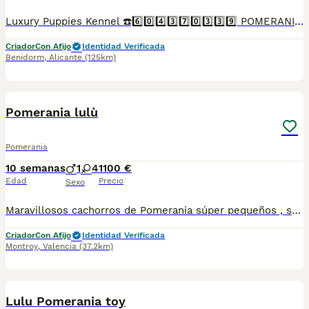
Luxury Puppies Kennel ☎️6️⃣0️⃣4️⃣3️⃣7️⃣0️⃣3️⃣3️⃣9️⃣ POMERANIA PURA RAZA OJOS AZULES EXOTICOS EXCLUSIVOS Somos centro canino y asesores caninos .PROFESIONALES 🤝. Todos nuestros cachorros se entregan con contrato y garantías . Luxury Puppies Kennel: Todos nuestros cachorros se entregan con contrato y previa reserva , siempre con garantías víricas y congenitas . Se entregan revisado veterinario * Contrato ,garantías víricas y congénitas 📝 * Cartilla sanitaria 🪪 * Vacunas al día .💉 * Revisión veterinaria 📋 *Informe previo a la entrega por el veterinario y exploración completa de tu cachorro ⛑️ que incluye : ✓collar cachorro 🐕 ✓ correa cachorro .🐕 ✓ juguete cachorro 🐕 correa y collar y jueguete ✓ pasaporte a nombre del nuevo propietario.📘 ✓ chip identificativo. 🏷️ ✓ Bolsa de pienso Tenemos también otras razas .Lulú pomerania ,bichón maltés coreano ,yorshire terrier ,chihuahua,caniches toy y enanos maltipoo apricot . Te buscamos tú cachorro por encargo .Haz tú reserva Pide tu cita📩 en el 604370339 Y dejanos tu contacto ☎️precios desde...Luxury Puppies Kennel ☎️6️⃣0️⃣4️⃣3️⃣7️⃣0️⃣3️⃣3️⃣9️⃣ Somos centro canino y asesores caninos .PROFESIONALES 🤝. Todos nuestros cachorros se entregan con contrato y garantías . Luxury Puppies Kennel: Todos nuestros cachorros se entregan con contrato y previa reserva , siempre con garantías víricas y congenitas . Se entregan revisado veterinario * Contrato ,garantías víricas y congénitas 📝 * Cartilla sanitaria 🪪 * Vacunas al día .💉 * Revisión veterinaria 📋 *Informe previo a la entrega por el veterinario y exploración completa de tu cachorro ⛑️ que incluye : ✓collar cachorro 🐕 ✓ correa cachorro .🐕 ✓ juguete cachorro 🐕 correa y collar y jueguete ✓ pasaporte a nombre del nuevo propietario.📘 ✓ chip identificativo. 🏷️ ✓ Bolsa de pienso Tenemos también otras razas .Lulú pomerania ,bichón maltés coreano ,yorshire terrier ,chihuahua,caniches toy y enanos maltipoo apricot . Te buscamos tú cachorro por encargo .Haz tú reserva Pide tu cita📩 en el 604370339 Y dejanos tu contacto ☎️precios desde...
Criador
Con Afijo
Identidad Verificada
Benidorm
,
Alicante
(125km)
3
Pomerania lulù
Pomerania
10 semanas
1
4
1100 €
Edad
Precio
Sexo
Maravillosos cachorros de Pomerania súper pequeños , se quedarán en una verdadera miniatura . Los padres viven con nosotros y son perros muy felices.
Criador
Con Afijo
Identidad Verificada
Montroy
,
Valencia
(37.2km)
7
Lulu Pomerania toy