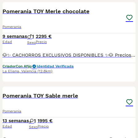
Pomerania TOY Merle chocolate
Pomerania
9 semanas
1
2295 €
Edad
Precio
Sexo
🐶✨ CACHORROS EXCLUSIVOS DISPONIBLES ✨🐶 Preciosos cachorros criados en ambiente familiar, rodeados de amor y cuidados desde el primer día ❤️ Totalmente socializados, cariñosos y acostumbrados al contacto con personas. 📦 Se entregan con todas las garantías: ✔️ Cartilla sanitaria ✔️ Vacunación al día 💉 ✔️ Desparasitación completa ✅ ✔️ Garantía vírica 😷 ✔️ Garantía congénita 👌 ✔️ Contrato de entrega ✍️ 📸 Síguenos en Instagram: @fincapaunais para ver fotos y vídeos reales ⚠️ Disponibilidad limitada ⚠️ Se reservan rápido. 📲 Contacto directo por WhatsApp: 671 454 202 Solo personas responsables
Criador
Con Afijo
Identidad Verificada
La Eliana
,
Valencia
(12.8km)
10
Pomerania TOY Sable merle
Pomerania
13 semanas
1
1995 €
Edad
Precio
Sexo