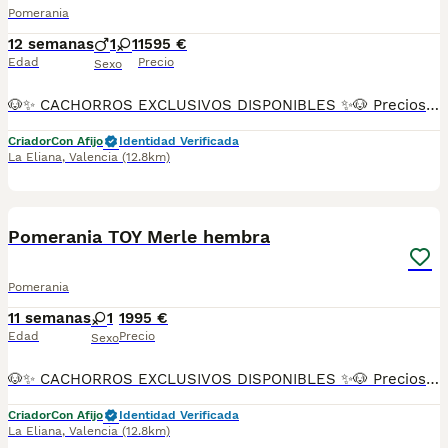
Pomerania
12 semanas
1
1
1595 €
Edad
Precio
Sexo
🐶✨ CACHORROS EXCLUSIVOS DISPONIBLES ✨🐶 Preciosos cachorros criados en ambiente familiar, rodeados de amor y cuidados desde el primer día ❤️ Totalmente socializados, cariñosos y acostumbrados al contacto con personas. 📦 Se entregan con todas las garantías: ✔️ Cartilla sanitaria ✔️ Vacunación al día 💉 ✔️ Desparasitación completa ✅ ✔️ Garantía vírica 😷 ✔️ Garantía congénita 👌 ✔️ Contrato de entrega ✍️ 📸 Síguenos en Instagram: @fincapaunais para ver fotos y vídeos reales ⚠️ Disponibilidad limitada ⚠️ Se reservan rápido. 📲 Contacto directo por WhatsApp: 671 454 202 Solo personas responsables
Criador
Con Afijo
Identidad Verificada
La Eliana
,
Valencia
(12.8km)
16
Pomerania TOY Merle hembra
Pomerania
11 semanas
1
1995 €
Edad
Precio
Sexo
🐶✨ CACHORROS EXCLUSIVOS DISPONIBLES ✨🐶 Preciosos cachorros criados en ambiente familiar, rodeados de amor y cuidados desde el primer día ❤️ Totalmente socializados, cariñosos y acostumbrados al contacto con personas. 📦 Se entregan con todas las garantías: ✔️ Cartilla sanitaria ✔️ Vacunación al día 💉 ✔️ Desparasitación completa ✅ ✔️ Garantía vírica 😷 ✔️ Garantía congénita 👌 ✔️ Contrato de entrega ✍️ 📸 Síguenos en Instagram: @fincapaunais para ver fotos y vídeos reales ⚠️ Disponibilidad limitada ⚠️ Se reservan rápido. 📲 Contacto directo por WhatsApp: 671 454 202 Solo personas responsables
Criador
Con Afijo
Identidad Verificada
La Eliana
,
Valencia
(12.8km)