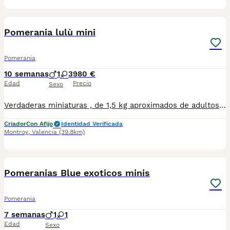
7
Pomerania lulù mini
Pomerania
10 semanas
1
3
980 €
Edad
Precio
Sexo
Verdaderas miniaturas , de 1,5 kg aproximados de adultos . Esos perritos son un encanto y con un carácter maravilloso.
Criador
Con Afijo
Identidad Verificada
Montroy
,
Valencia
(39.8km)
2
Pomeranias Blue exoticos minis
Pomerania
7 semanas
1
1
Edad
Sexo