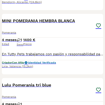
Benidorm
,
Alicante
(124.8km)
1
MINI POMERANIA HEMBRA BLANCA
Pomerania
4 meses
1
1400 €
Edad
Precio
Sexo
En Tutty Pets trabajamos con pasión y responsabilidad para ofrecerte compañeros de vida sanos, equilibrados y con todas las garantías. Te garantizamos: ✅ Vacunas correspondientes a su edad. ✅ Cartilla veterinaria. ✅ Desparasitación interna y externa. ✅ Pasaporte y microchip. ✅ Garantías víricas y congénitas. ✅ Contrato de compraventa sellado por la empresa. ✅ Envíos a toda la península (según kilometraje). ✅ Financiación a medida de 6 a 48 meses, con y sin intereses. 💕 Listo para encontrar una familia que le quiera para toda la vida. 📩 Solicita más información sin compromiso. 🐶 Tutty Pets, donde nacen grandes compañeros.
Criador
Con Afijo
Identidad Verificada
Liria
,
Valencia
(15.2km)
21
1
Lulu Pomerania tri blue
Pomerania
4 meses
1