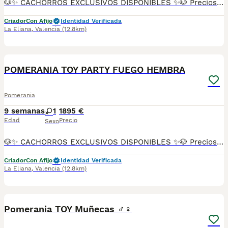
🐶✨ CACHORROS EXCLUSIVOS DISPONIBLES ✨🐶 Preciosos cachorros criados en ambiente familiar, rodeados de amor y cuidados desde el primer día ❤️ Totalmente socializados, cariñosos y acostumbrados al contacto con personas. 📦 Se entregan con todas las garantías: ✔️ Cartilla sanitaria ✔️ Vacunación al día 💉 ✔️ Desparasitación completa ✅ ✔️ Garantía vírica 😷 ✔️ Garantía congénita 👌 ✔️ Contrato de entrega ✍️ 📸 Síguenos en Instagram: @fincapaunais para ver fotos y vídeos reales ⚠️ Disponibilidad limitada ⚠️ Se reservan rápido. 📲 Contacto directo por WhatsApp: 671 454 202 Solo personas responsables
Criador
Con Afijo
Identidad Verificada
La Eliana
,
Valencia
(12.8km)
10
POMERANIA TOY PARTY FUEGO HEMBRA
Pomerania
9 semanas
1
1895 €
Edad
Precio
Sexo
🐶✨ CACHORROS EXCLUSIVOS DISPONIBLES ✨🐶 Preciosos cachorros criados en ambiente familiar, rodeados de amor y cuidados desde el primer día ❤️ Totalmente socializados, cariñosos y acostumbrados al contacto con personas. 📦 Se entregan con todas las garantías: ✔️ Cartilla sanitaria ✔️ Vacunación al día 💉 ✔️ Desparasitación completa ✅ ✔️ Garantía vírica 😷 ✔️ Garantía congénita 👌 ✔️ Contrato de entrega ✍️ 📸 Síguenos en Instagram: @fincapaunais para ver fotos y vídeos reales ⚠️ Disponibilidad limitada ⚠️ Se reservan rápido. 📲 Contacto directo por WhatsApp: 671 454 202 Solo personas responsables
Criador
Con Afijo
Identidad Verificada
La Eliana
,
Valencia
(12.8km)
20
Pomerania TOY Muñecas ♂️♀️