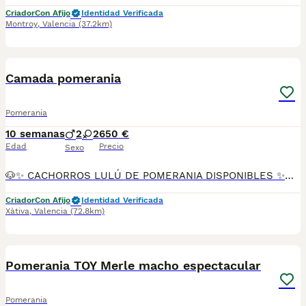
Criador
Con Afijo
Identidad Verificada
Montroy
,
Valencia
(37.2km)
11
Camada pomerania
Pomerania
10 semanas
2
2
650 €
Edad
Precio
Sexo
🐶✨ CACHORROS LULÚ DE POMERANIA DISPONIBLES ✨🐶 Preciosa camada de Lulú de Pomerania nacida el 26 de mayo, criada en ambiente familiar con todo el cariño, atención y cuidados necesarios para garantizar cachorros sanos, equilibrados y correctamente socializados. ✅ Pedigree ✅ Vacunas correspondientes a su edad ✅ Desparasitados ✅ Revisión veterinaria ✅ Cartilla sanitaria ✅ Núcleo Zoológico autorizado ✅ Cría familiar 🌟 Disponibles en diferentes colores y variedades: 🐾 Negro fuego 🐾 Mirlo (Merle) 🐾 Parti Color 🐾 Y otros colores disponibles según camada Nuestros cachorros destacan por su abundante pelaje, expresión dulce y excelente carácter. Son criados dentro del hogar, acostumbrados al contacto diario con personas y a la convivencia familiar. 🏆 Los padres proceden de líneas seleccionadas y participan en exposiciones y concursos caninos, obteniendo excelentes valoraciones por su belleza, estructura y tipicidad racial. ❤️ Alegres, inteligentes y muy cariñosos. ❤️ Perfectos como perros de compañía. ❤️ Adaptables tanto a familias como a personas que viven solas. 💶 Precio: desde 650 € hasta 1.100 €, según color, sexo y características del ejemplar. 📸 Disponemos de fotografías, vídeos e información de los cachorros y sus progenitores. 📩 Contacta para conocer disponibilidad y recibir más información sin compromiso. Buscamos hogares responsables donde nuestros pequeños puedan crecer rodeados de cariño y cuidados.
Criador
Con Afijo
Identidad Verificada
Xàtiva
,
Valencia
(72.8km)
8
Pomerania TOY Merle macho espectacular
Pomerania