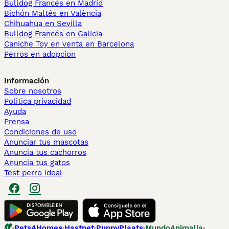
Bulldog Francés en Madrid
Bichón Maltés en València
Chihuahua en Sevilla
Bulldog Francés en Galicia
Caniche Toy en venta en Barcelona
Perros en adopcion
Información
Sobre nosotros
Politica privacidad
Ayuda
Prensa
Condiciones de uso
Anunciar tus mascotas
Anuncia tus cachorros
Anuncia tus gatos
Test perro ideal
Pets4Homes
Hastnet
PuppyPlaats
MundoAnimalia