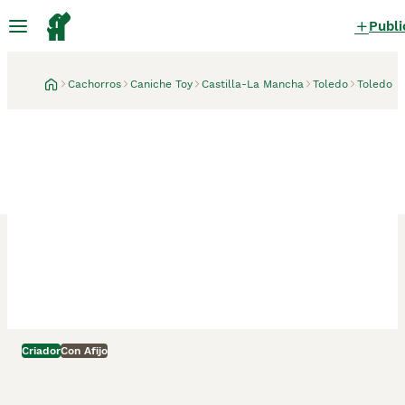
Publi
Cachorros
Caniche Toy
Castilla-La Mancha
Toledo
Toledo
Criador
Con Afijo
Toledo, Toledo
2 semanas
Caniche toy macho