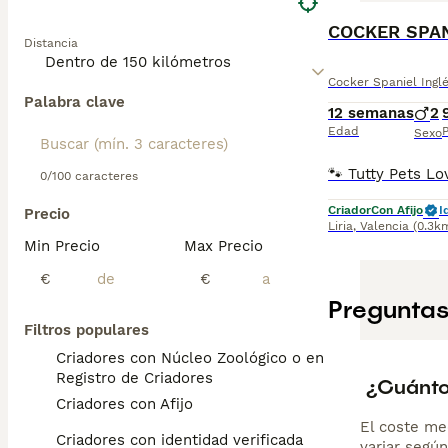
COCKER SPANI
Distancia
Cocker Spaniel Ingl
Palabra clave
12 semanas
2
Edad
P
Sexo
0/100 caracteres
Criador
Con Afijo
I
Precio
Liria
,
Valencia
(0.3k
Min Precio
Max Precio
€
€
Preguntas
Filtros populares
Criadores con Núcleo Zoológico o en el
Registro de Criadores
¿Cuánto
Criadores con Afijo
El coste me
Criadores con identidad verificada
variar según