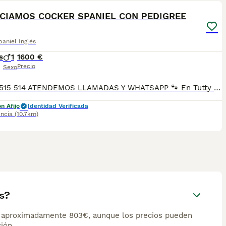
CIAMOS COCKER SPANIEL CON PEDIGREE
aniel Inglés
s
1
1600 €
Precio
Sexo
34 672 515 514 ATENDEMOS LLAMADAS Y WHATSAPP 🐾 En Tutty Pets Love trabajamos con pasión y responsabilidad para ofrecerte compañeros de vida sanos, equilibrados y con todas las garantías. Te garantizamos: ✅ Vacunas correspondientes a su edad. ✅ Cartilla veterinaria. ✅ Desparasitación interna y externa. ✅ Pasaporte y microchip. ✅ Garantías víricas y congénitas. ✅ Contrato de compraventa sellado por la empresa. ✅ Envíos a toda la península (según kilometraje). ✅ Financiación a medida de 6 a 48 meses, con y sin intereses. 💕 Listo para encontrar una familia que le quiera para toda la vida. 📩 Solicita más información sin compromiso. 🐶 Tutty Pets love ,donde nacen grandes compañeros. 34 672 515 514 ATENDEMOS LLAMADAS Y WHATSAPP 🐾
n Afijo
Identidad Verificada
encia
(10.7km)
s?
de aproximadamente 803€, aunque los precios pueden
ión.