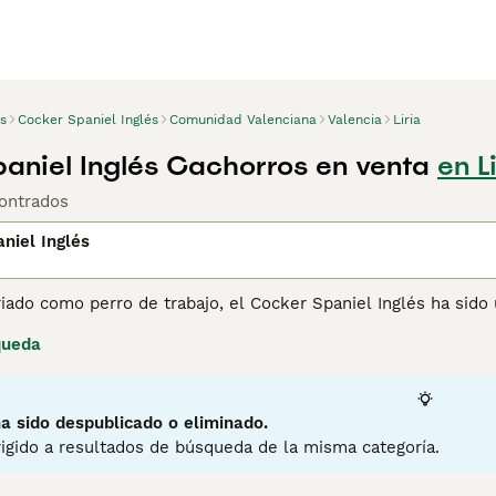
s
Cocker Spaniel Inglés
Comunidad Valenciana
Valencia
Liria
aniel Inglés Cachorros en venta
en L
ontrados
niel Inglés
iado como perro de trabajo, el Cocker Spaniel Inglés ha sido
. A lo largo de los años, la raza también se ha hecho un no
queda
no doméstico. Son perros alegres y enérgicos que se adaptan
emadamente inteligentes, cuentan con una naturaleza amigabl
uean libremente un jardín, un parque o el campo.
a sido despublicado o eliminado.
ina de consejos de compra de Cocker Spaniel Inglés
para obte
igido a resultados de búsqueda de la misma categoría.
2