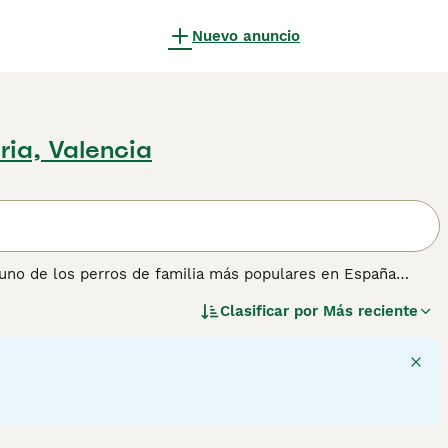
Nuevo anuncio
iria, Valencia
 uno de los perros de familia más populares en España
mbre en muchos otros países del mundo, tanto en el campo
Clasificar por
Más reciente
 bien a la mayoría de estilos de vida. Los Cocker Spaniel
e, paciente y leal y son extremadamente felices cuando
ner información sobre esta raza de perro.
1