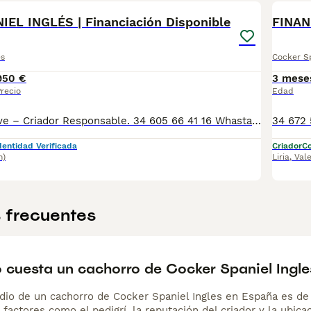
PRO
EL INGLÉS | Financiación Disponible
FINAN
és
Cocker Sp
950 €
3 mese
recio
Edad
🐾 Tutty Pets Love – Criador Responsable. 34 605 66 41 16 Whastapp y llamadas En Tutty Pets Love trabajamos con pasión y responsabilidad para ofrecer cachorros sanos, equilibrados y con todas las garantías. ✅ Vacunas correspondientes a su edad. ✅ Cartilla veterinaria. ✅ Desparasitación interna y externa. ✅ Pasaporte y microchip. ✅ Garantías víricas y congénitas. ✅ Contrato de compraventa sellado por la empresa. ✅ Envíos a toda la península (según kilometraje). ✅ Financiación personalizada de 6 a 48 meses, con y sin intereses. 💳 Financiación disponible. Consulta cómodas cuotas adaptadas a tus necesidades. 📞 34 605 66 41 16 Whastapp y llamadas 🌐 www.tuttypetslove.es 🐶 Tutty Pets Love, donde nacen grandes compañeros.
dentidad Verificada
Criador
Co
m)
Liria
,
Val
 frecuentes
 cuesta un cachorro de Cocker Spaniel Ingle
dio de un cachorro de Cocker Spaniel Ingles en España es 
 factores como el pedigrí, la reputación del criador y la ubicac