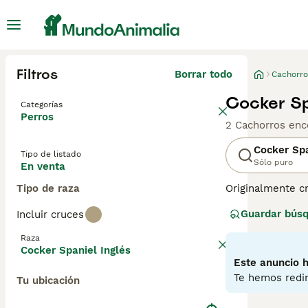
Filtros
Borrar todo
Cachorro
Cocker Sp
Categorías
Perros
2 Cachorros enc
Cocker Spa
Tipo de listado
Sólo puro
En venta
Tipo de raza
Originalmente cr
durante décadas
Guardar bús
Incluir cruces
como en el entor
Inglés son extr
Raza
exploran y olisq
Cocker Spaniel Inglés
Este anuncio h
Lee nuestra
pág
Te hemos redir
Tu ubicación