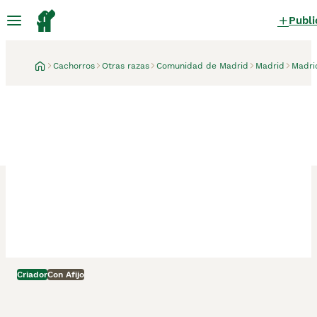
Publi
Cachorros
Otras razas
Comunidad de Madrid
Madrid
Madri
Criador
Con Afijo
Madrid, Madrid
5 días
Anglo Franceses