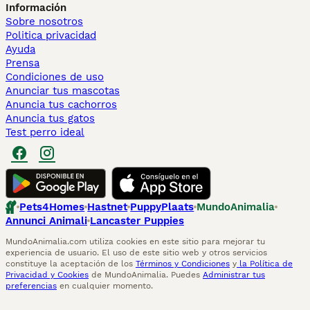
Información
Sobre nosotros
Politica privacidad
Ayuda
Prensa
Condiciones de uso
Anunciar tus mascotas
Anuncia tus cachorros
Anuncia tus gatos
Test perro ideal
Pets4Homes
Hastnet
PuppyPlaats
MundoAnimalia
Annunci Animali
Lancaster Puppies
MundoAnimalia.com utiliza cookies en este sitio para mejorar tu
experiencia de usuario. El uso de este sitio web y otros servicios
constituye la aceptación de los
Términos y Condiciones
y
la Política de
Privacidad y Cookies
de MundoAnimalia. Puedes
Administrar tus
preferencias
en cualquier momento.