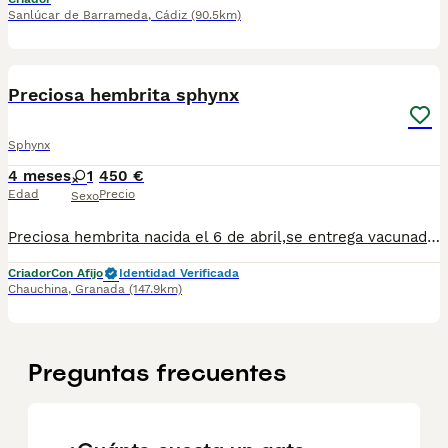
Sanlúcar de Barrameda
,
Cádiz
(90.5km)
7
1
Preciosa hembrita sphynx
Sphynx
4 meses
1
450 €
Edad
Precio
Sexo
Preciosa hembrita nacida el 6 de abril,se entrega vacunada y desparasitada con su cartilla veterinaria, está criada en familia por lo que es super cariñosa. Para más información contactar por WhatsApp 623347098
Criador
Con Afijo
Identidad Verificada
Chauchina
,
Granada
(147.9km)
Preguntas frecuentes