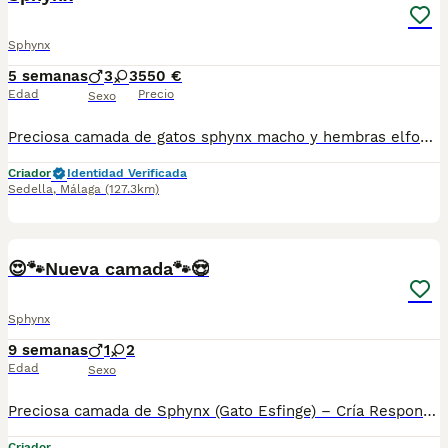
Sphynx
5 semanas
3
3
550 €
Edad
Precio
Sexo
Preciosa camada de gatos sphynx macho y hembras elfos y normales todos nuestros animales son criados en ambiente familiar por criadero especializado todos se entregan con vacunas acorde a su edad y microchip posibilidad de viajar a toda España por empresa especializada. Los precios varían según sexos colores o si son elfos o no gracias.
Criador
Identidad Verificada
Sedella
,
Málaga
(127.3km)
3
😍🐾Nueva camada🐾😍
Sphynx
9 semanas
1
2
Edad
Sexo
Preciosa camada de Sphynx (Gato Esfinge) – Cría Responsable y Familiar Disponibles excelentes cachorros de raza Sphynx. Criados en un ambiente estrictamente familiar, con un cuidado minucioso de su salud y una socialización temprana para garantizar un carácter extraordinario: son gatos sumamente cariñosos, apegados, sociables y juguetones. Buscamos hogares responsables y familias comprometidas que conozcan las necesidades específicas de higiene y cuidado que requiere esta maravillosa raza. Precio y reservas: por favor, contacta con nosotros indicando brevemente el tipo de hogar que le ofrecerías al cachorro. Te informaremos detalladamente de las condiciones y precios sin ningún tipo de compromiso.
Criador