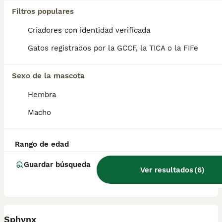
Filtros populares
Hembrita ojos azules nacida el 15 de mayo,se entrega vacunada y desparasitada con su cartilla veterinaria, está criada en familia por lo que es muy cariñosa , para más información contactar por WhatsApp 623347098
Criadores con identidad verificada
Criador
Con Afijo
Identidad Verificada
Chauchina
,
Granada
(143.7km)
Gatos registrados por la GCCF, la TICA o la FIFe
5
1
Sexo de la mascota
Precioso machito
Hembra
Sphynx
Macho
12 semanas
1
550 €
Edad
Precio
Sexo
Rango de edad
Precioso Machito nacido el 15 de mayo.se entrega vacunado y desparasitado con su cartilla veterinaria,está criado en familia por lo que es muy cariñoso, para más información contactar por WhatsApp 623347098
Guardar búsqueda
Ver resultados
(
6
)
Criador
Con Afijo
Identidad Verificada
Chauchina
,
Granada
(143.7km)
11
Sphynx