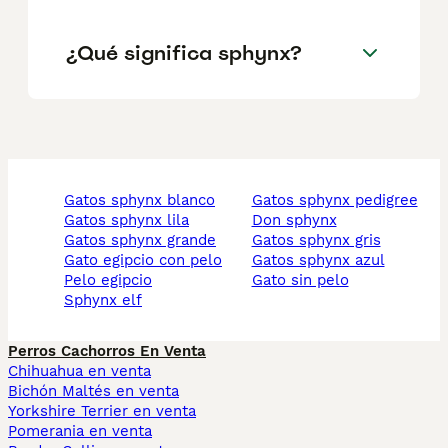
¿Qué significa sphynx?
gatos sphynx blanco
gatos sphynx pedigree
gatos sphynx lila
don sphynx
gatos sphynx grande
gatos sphynx gris
gato egipcio con pelo
gatos sphynx azul
pelo egipcio
gato sin pelo
sphynx elf
Perros Cachorros En Venta
Chihuahua en venta
Bichón Maltés en venta
Yorkshire Terrier en venta
Pomerania en venta