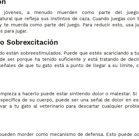
ón
os jóvenes, a menudo muerden como parte del juego
tural que refleja sus instintos de caza. Cuando juegas con t
 te muerda como parte del juego. Para reducir esto, usa j
s para jugar.
 o Sobrexcitación
o están sobreestimulados. Puede que estés acariciando a tu
e ser porque ha tenido suficiente y está tratando de deci
señales de que tu gato está a punto de llegar a su límite, 
pieza a hacerlo puede estar sintiendo dolor o malestar. Si 
pecífica de su cuerpo, puede ser una señal de dolor en es
var a tu gato al veterinario para descartar cualquier prob
 pueden morder como mecanismo de defensa. Esto puede ocu