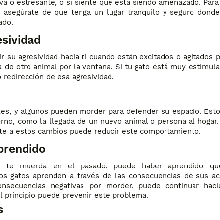
eva o estresante, o si siente que está siendo amenazado. Para
, asegúrate de que tenga un lugar tranquilo y seguro dond
ado.
esividad
ir su agresividad hacia ti cuando están excitados o agitados p
a de otro animal por la ventana. Si tu gato está muy estimula
redirección de esa agresividad.
ales, y algunos pueden morder para defender su espacio. Est
orno, como la llegada de un nuevo animal o persona al hogar.
nte a estos cambios puede reducir este comportamiento.
prendido
o te muerda en el pasado, puede haber aprendido qu
os gatos aprenden a través de las consecuencias de sus ac
nsecuencias negativas por morder, puede continuar haci
l principio puede prevenir este problema.
s