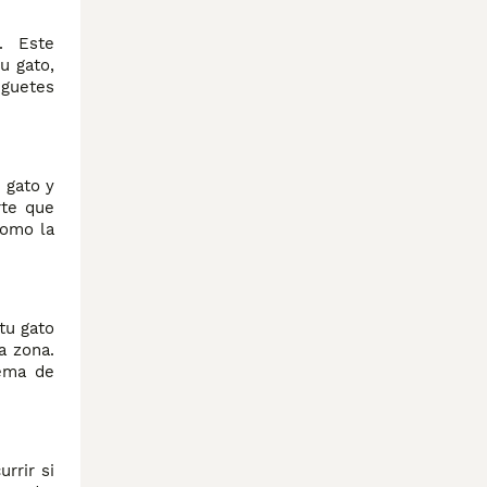
. Este
u gato,
uguetes
 gato y
rte que
como la
tu gato
a zona.
lema de
rrir si