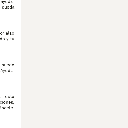
 ayudar
e pueda
or algo
do y tú
o puede
 Ayudar
e este
ciones,
éndolo.